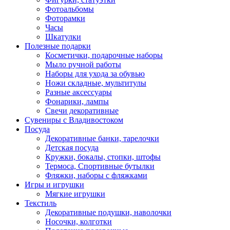
Фотоальбомы
Фоторамки
Часы
Шкатулки
Полезные подарки
Косметички, подарочные наборы
Мыло ручной работы
Наборы для ухода за обувью
Ножи складные, мультитулы
Разные аксессуары
Фонарики, лампы
Свечи декоративные
Сувениры с Владивостоком
Посуда
Декоративные банки, тарелочки
Детская посуда
Кружки, бокалы, стопки, штофы
Термоса, Спортивные бутылки
Фляжки, наборы с фляжками
Игры и игрушки
Мягкие игрушки
Текстиль
Декоративные подушки, наволочки
Носочки, колготки