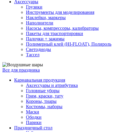
Аксессуары
Грузики
Инструменты для моделирования
Наклейки, маркеры
Наполнители
Насосы, компрессоры, калибраторы
Пакеты для траспортировки
Палочки + зажимы
Полимерный клей (HI-FLOAT), Полироль
Светодиоды
Тассел
Все для праздника
Карнавальная продукция
Аксессуары и атрибутика
Головные уборы
Грим, краски, тату
Короны, тиары
Костюмы, наборы
Маски
Ободки
Парики
Праздничный стол