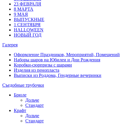
23 ФЕВРАЛЯ
8 МАРТА
9 МАЯ
ВЫПУСКНЫЕ
1 СЕНТЯБРЯ
HALLOWEEN
НОВЫЙ ГОД
Галерея
Оформление Праздников, Мероприятий, Помещений
Наборы шаров на Юбилеи и Дни Рождения
Коробки-сюрпризы с шарами
Изделия из пенопласта
Выписки из Роддома, Гендерные вечеринки
Съедобные трубочки
Брюле
Дольче
Стандарт
Крафт
Дольче
Стандарт