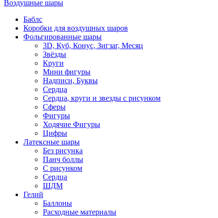
Воздушные шары
Баблс
Коробки для воздушных шаров
Фольгированные шары
3D, Куб, Конус, Зигзаг, Месяц
Звёзды
Круги
Мини фигуры
Надписи, Буквы
Сердца
Сердца, круги и звезды с рисунком
Сферы
Фигуры
Ходячие Фигуры
Цифры
Латексные шары
Без рисунка
Панч боллы
С рисунком
Сердца
ШДМ
Гелий
Баллоны
Расходные материалы