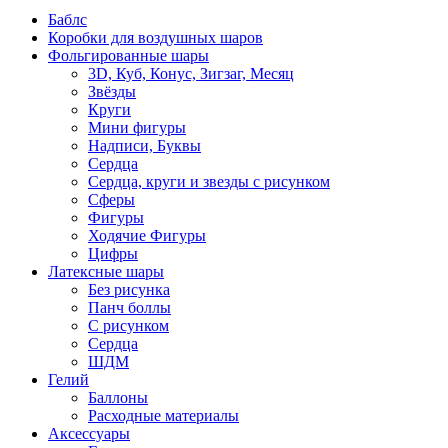
Баблс
Коробки для воздушных шаров
Фольгированные шары
3D, Куб, Конус, Зигзаг, Месяц
Звёзды
Круги
Мини фигуры
Надписи, Буквы
Сердца
Сердца, круги и звезды с рисунком
Сферы
Фигуры
Ходячие Фигуры
Цифры
Латексные шары
Без рисунка
Панч боллы
С рисунком
Сердца
ШДМ
Гелий
Баллоны
Расходные материалы
Аксессуары