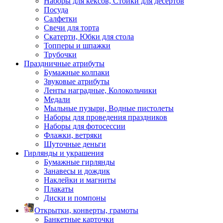
Наборы для кексов, Стойки для десертов
Посуда
Салфетки
Свечи для торта
Скатерти, Юбки для стола
Топперы и шпажки
Трубочки
Праздничные атрибуты
Бумажные колпаки
Звуковые атрибуты
Ленты наградные, Колокольчики
Медали
Мыльные пузыри, Водные пистолеты
Наборы для проведения праздников
Наборы для фотосессии
Флажки, ветряки
Шуточные деньги
Гирлянды и украшения
Бумажные гирлянды
Занавесы и дождик
Наклейки и магниты
Плакаты
Диски и помпоны
Открытки, конверты, грамоты
Банкетные карточки