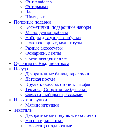
Фотоальбомы
Фоторамки
Часы
Шкатулки
Полезные подарки
Косметички, подарочные наборы
Мыло ручной работы
Наборы для ухода за обувью
Ножи складные, мультитулы
Разные аксессуары
Фонарики, лампы
Свечи декоративные
Сувениры с Владивостоком
Посуда
Декоративные банки, тарелочки
Детская посуда
Кружки, бокалы, стопки, штофы
Термоса, Спортивные бутылки
Фляжки, наборы с фляжками
Игры и игрушки
Мягкие игрушки
Текстиль
Декоративные подушки, наволочки
Носочки, колготки
Полотенца подарочные