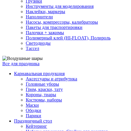
Грузики
Инструменты для моделирования
Наклейки, маркеры
Наполнители
Насосы, компрессоры, калибраторы
Пакеты для траспортировки
Палочки + зажимы
Полимерный клей (HI-FLOAT), Полироль
Светодиоды
Тассел
Все для праздника
Карнавальная продукция
Аксессуары и атрибутика
Головные уборы
Грим, краски, тату
Короны, тиары
Костюмы, наборы
Маски
Ободки
Парики
Праздничный стол
Кейтеринг