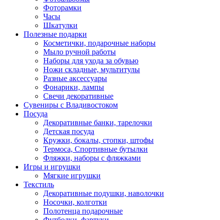
Фоторамки
Часы
Шкатулки
Полезные подарки
Косметички, подарочные наборы
Мыло ручной работы
Наборы для ухода за обувью
Ножи складные, мультитулы
Разные аксессуары
Фонарики, лампы
Свечи декоративные
Сувениры с Владивостоком
Посуда
Декоративные банки, тарелочки
Детская посуда
Кружки, бокалы, стопки, штофы
Термоса, Спортивные бутылки
Фляжки, наборы с фляжками
Игры и игрушки
Мягкие игрушки
Текстиль
Декоративные подушки, наволочки
Носочки, колготки
Полотенца подарочные
Футболки, фартуки