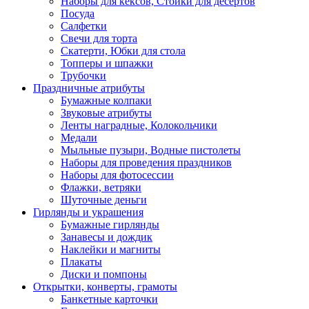
Наборы для кексов, Стойки для десертов
Посуда
Салфетки
Свечи для торта
Скатерти, Юбки для стола
Топперы и шпажки
Трубочки
Праздничные атрибуты
Бумажные колпаки
Звуковые атрибуты
Ленты наградные, Колокольчики
Медали
Мыльные пузыри, Водные пистолеты
Наборы для проведения праздников
Наборы для фотосессии
Флажки, ветряки
Шуточные деньги
Гирлянды и украшения
Бумажные гирлянды
Занавесы и дождик
Наклейки и магниты
Плакаты
Диски и помпоны
Открытки, конверты, грамоты
Банкетные карточки