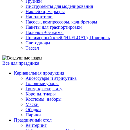
Грузики
Инструменты для моделирования
Наклейки, маркеры
Наполнители
Насосы, компрессоры, калибраторы
Пакеты для траспортировки
Палочки + зажимы
Полимерный клей (HI-FLOAT), Полироль
Светодиоды
Тассел
Все для праздника
Карнавальная продукция
Аксессуары и атрибутика
Головные уборы
Грим, краски, тату
Короны, тиары
Костюмы, наборы
Маски
Ободки
Парики
Праздничный стол
Кейтеринг