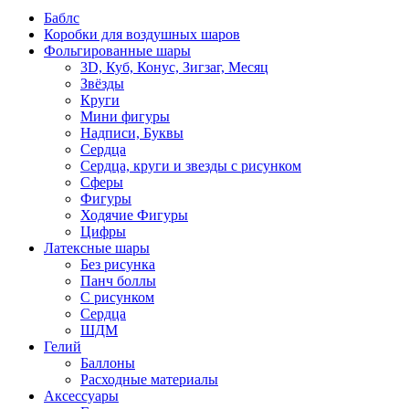
Баблс
Коробки для воздушных шаров
Фольгированные шары
3D, Куб, Конус, Зигзаг, Месяц
Звёзды
Круги
Мини фигуры
Надписи, Буквы
Сердца
Сердца, круги и звезды с рисунком
Сферы
Фигуры
Ходячие Фигуры
Цифры
Латексные шары
Без рисунка
Панч боллы
С рисунком
Сердца
ШДМ
Гелий
Баллоны
Расходные материалы
Аксессуары