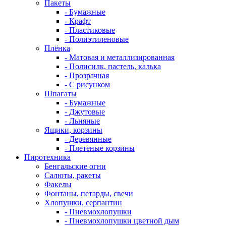
Пакеты
- Бумажные
- Крафт
- Пластиковые
- Полиэтиленовые
Плёнка
- Матовая и металлизированная
- Полисилк, пастель, калька
- Прозрачная
- С рисунком
Шпагаты
- Бумажные
- Джутовые
- Льняные
Ящики, корзины
- Деревянные
- Плетеные корзины
Пиротехника
Бенгальские огни
Салюты, ракеты
Факелы
Фонтаны, петарды, свечи
Хлопушки, серпантин
- Пневмохлопушки
- Пневмохлопушки цветной дым