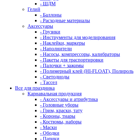
- ШДМ
Гелий
- Баллоны
- Расходные материалы
Аксессуары
- Грузики
- Инструменты для моделирования
- Наклейки, маркеры
- Наполнители
- Насосы, компрессоры, калибраторы
- Пакеты для траспортировки
- Палочки + зажимы
- Полимерный клей (HI-FLOAT), Полироль
- Светодиоды
- Тассел
Все для праздника
Карнавальная продукция
- Аксессуары и атрибутика
- Головные уборы
- Грим, краски, тату
- Короны, тиары
- Костюмы, наборы
- Маски
- Ободки
- Парики