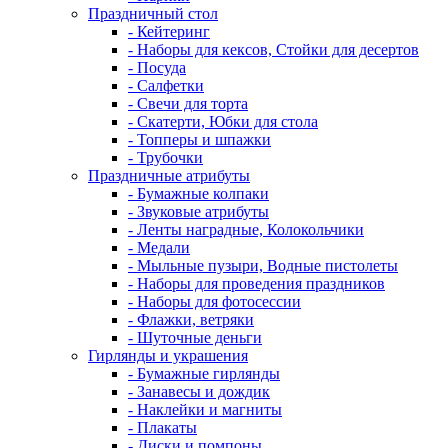
Праздничный стол
- Кейтеринг
- Наборы для кексов, Стойки для десертов
- Посуда
- Салфетки
- Свечи для торта
- Скатерти, Юбки для стола
- Топперы и шпажки
- Трубочки
Праздничные атрибуты
- Бумажные колпаки
- Звуковые атрибуты
- Ленты наградные, Колокольчики
- Медали
- Мыльные пузыри, Водные пистолеты
- Наборы для проведения праздников
- Наборы для фотосессии
- Флажки, ветряки
- Шуточные деньги
Гирлянды и украшения
- Бумажные гирлянды
- Занавесы и дождик
- Наклейки и магниты
- Плакаты
- Диски и помпоны