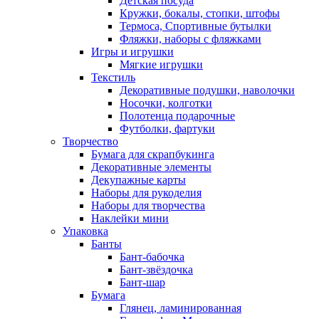
Детская посуда
Кружки, бокалы, стопки, штофы
Термоса, Спортивные бутылки
Фляжки, наборы с фляжками
Игры и игрушки
Мягкие игрушки
Текстиль
Декоративные подушки, наволочки
Носочки, колготки
Полотенца подарочные
Футболки, фартуки
Творчество
Бумага для скрапбукинга
Декоративные элементы
Декупажные карты
Наборы для рукоделия
Наборы для творчества
Наклейки мини
Упаковка
Банты
Бант-бабочка
Бант-звёздочка
Бант-шар
Бумага
Глянец, ламинированная