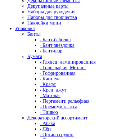
Декоративные элементы
Декупажные карты
Наборы для рукоделия
Наборы для творчества
Наклейки мини
Упаковка
Банты
- Бант-бабочка
- Бант-звёздочка
- Бант-шар
Бумага
- Глянец, ламинированная
- Голография, Металл
- Гофрированная
- Каппела
- Крафт
- Креп, джут
- Матовая
- Пергамент, рельефная
- Премиум класса
- Тишью
Декораторский ассортимент
- Абака
- Лён
- Органза рулон