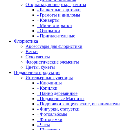
Открытки, конверты, грамоты
- Банкетные карточки
- Грамоты и дипломы
- Конверты
- Мини открытки
- Открытки
- Пригласительные
Флористика
Аксессуары для флористики
Ветки
Суккуленты
Флористические элементы
Цветы, букеты
Подарочная продукция
Интерьерные сувениры
- Ключницы
- Копилки
- Панно деревянные
- Подарочные Магниты
- Подставки канцелярские, ограничители
- Фигурки, статуэтки
- Фотоальбомы
- Фоторамки
- Часы
- Шкатулки