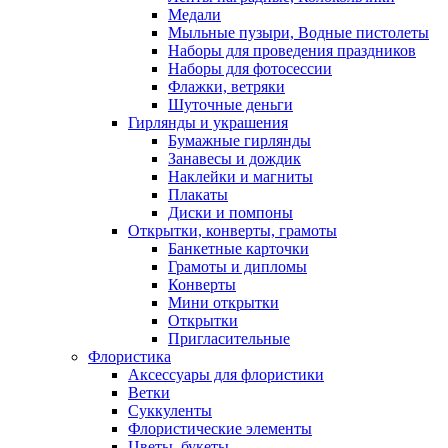
Медали
Мыльные пузыри, Водные пистолеты
Наборы для проведения праздников
Наборы для фотосессии
Флажки, ветряки
Шуточные деньги
Гирлянды и украшения
Бумажные гирлянды
Занавесы и дождик
Наклейки и магниты
Плакаты
Диски и помпоны
Открытки, конверты, грамоты
Банкетные карточки
Грамоты и дипломы
Конверты
Мини открытки
Открытки
Пригласительные
Флористика
Аксессуары для флористики
Ветки
Суккуленты
Флористические элементы
Цветы, букеты