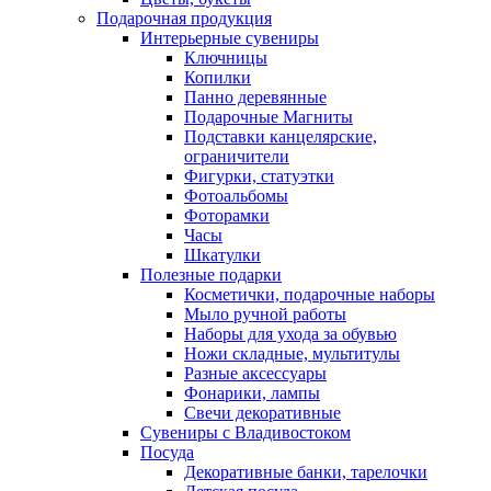
Подарочная продукция
Интерьерные сувениры
Ключницы
Копилки
Панно деревянные
Подарочные Магниты
Подставки канцелярские,
ограничители
Фигурки, статуэтки
Фотоальбомы
Фоторамки
Часы
Шкатулки
Полезные подарки
Косметички, подарочные наборы
Мыло ручной работы
Наборы для ухода за обувью
Ножи складные, мультитулы
Разные аксессуары
Фонарики, лампы
Свечи декоративные
Сувениры с Владивостоком
Посуда
Декоративные банки, тарелочки