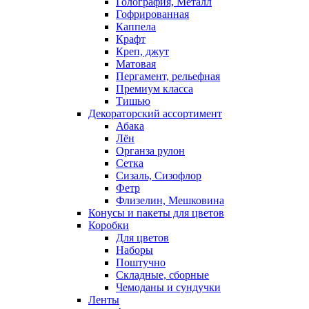
Голография, Металл
Гофрированная
Каппела
Крафт
Креп, джут
Матовая
Пергамент, рельефная
Премиум класса
Тишью
Декораторский ассортимент
Абака
Лён
Органза рулон
Сетка
Сизаль, Сизофлор
Фетр
Флизелин, Мешковина
Конусы и пакеты для цветов
Коробки
Для цветов
Наборы
Поштучно
Складные, сборные
Чемоданы и сундучки
Ленты