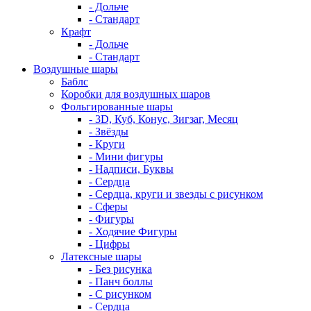
- Дольче
- Стандарт
Крафт
- Дольче
- Стандарт
Воздушные шары
Баблс
Коробки для воздушных шаров
Фольгированные шары
- 3D, Куб, Конус, Зигзаг, Месяц
- Звёзды
- Круги
- Мини фигуры
- Надписи, Буквы
- Сердца
- Сердца, круги и звезды с рисунком
- Сферы
- Фигуры
- Ходячие Фигуры
- Цифры
Латексные шары
- Без рисунка
- Панч боллы
- С рисунком
- Сердца