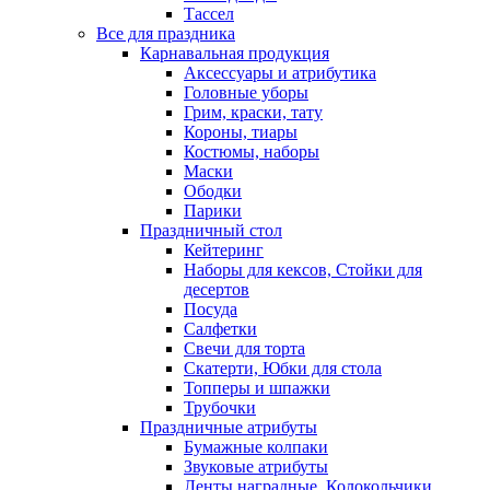
Тассел
Все для праздника
Карнавальная продукция
Аксессуары и атрибутика
Головные уборы
Грим, краски, тату
Короны, тиары
Костюмы, наборы
Маски
Ободки
Парики
Праздничный стол
Кейтеринг
Наборы для кексов, Стойки для
десертов
Посуда
Салфетки
Свечи для торта
Скатерти, Юбки для стола
Топперы и шпажки
Трубочки
Праздничные атрибуты
Бумажные колпаки
Звуковые атрибуты
Ленты наградные, Колокольчики