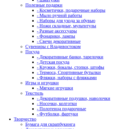
Полезные подарки
- Косметички, подарочные наборы
- Мыло ручной работы
- Наборы для ухода за обувью
- Ножи складные, мультитулы
- Разные аксессуары
- Фонарики, лампы
- Свечи декоративные
Сувениры с Владивостоком
Посуда
- Декоративные банки, тарелочки
- Детская посуда
- Кружки, бокалы, стопки, штофы
- Термоса, Спортивные бутылки
- Фляжки, наборы с фляжками
Игры и игрушки
- Мягкие игрушки
Текстиль
- Декоративные подушки, наволочки
- Носочки, колготки
- Полотенца подарочные
- Футболки, фартуки
Творчество
Бумага для скрапбукинга