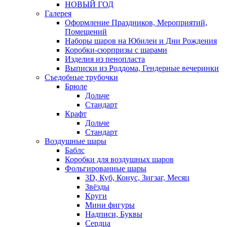
НОВЫЙ ГОД
Галерея
Оформление Праздников, Мероприятий,
Помещений
Наборы шаров на Юбилеи и Дни Рождения
Коробки-сюрпризы с шарами
Изделия из пенопласта
Выписки из Роддома, Гендерные вечеринки
Съедобные трубочки
Брюле
Дольче
Стандарт
Крафт
Дольче
Стандарт
Воздушные шары
Баблс
Коробки для воздушных шаров
Фольгированные шары
3D, Куб, Конус, Зигзаг, Месяц
Звёзды
Круги
Мини фигуры
Надписи, Буквы
Сердца