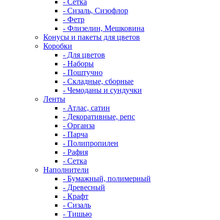
- Сетка
- Сизаль, Сизофлор
- Фетр
- Флизелин, Мешковина
Конусы и пакеты для цветов
Коробки
- Для цветов
- Наборы
- Поштучно
- Складные, сборные
- Чемоданы и сундучки
Ленты
- Атлас, сатин
- Декоративные, репс
- Органза
- Парча
- Полипропилен
- Рафия
- Сетка
Наполнители
- Бумажный, полимерный
- Древесный
- Крафт
- Сизаль
- Тишью