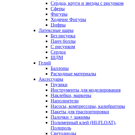
Сердца, круги и звезды с рисунком
Сферы
Фигуры
Ходячие Фигуры
Цифры
Латексные шары
Без рисунка
Панч боллы
С рисунком
Сердца
ШДМ
Гелий
Баллоны
Расходные материалы
Аксессуары
Грузики
Инструменты для моделирования
Наклейки, маркеры
Наполнители
Насосы, компрессоры, калибраторы
Пакеты для траспортировки
Палочки + зажимы
Полимерный клей (HI-FLOAT),
Полироль
Светодиоды