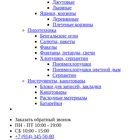
Джутовые
Льняные
Ящики, корзины
Деревянные
Плетеные корзины
Пиротехника
Бенгальские огни
Салюты, ракеты
Факелы
Фонтаны, петарды, свечи
Хлопушки, серпантин
Пневмохлопушки
Пневмохлопушки цветной дым
Серпантин
Инструменты, канцтовары
Блоки для записей, закладки
Канцтовары
Расходные материалы
Батарейки
Заказать обратный звонок
ПН - ПТ 10:00 - 19:00
СБ 10:00 - 15:00
+7 (914) 345-50-80