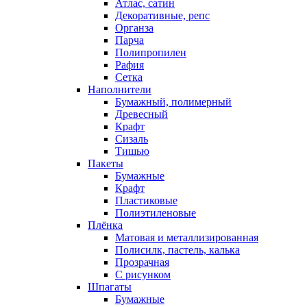
Атлас, сатин
Декоративные, репс
Органза
Парча
Полипропилен
Рафия
Сетка
Наполнители
Бумажный, полимерный
Древесный
Крафт
Сизаль
Тишью
Пакеты
Бумажные
Крафт
Пластиковые
Полиэтиленовые
Плёнка
Матовая и металлизированная
Полисилк, пастель, калька
Прозрачная
С рисунком
Шпагаты
Бумажные