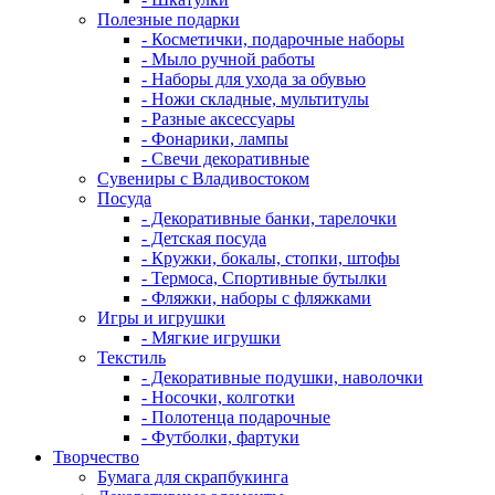
Полезные подарки
- Косметички, подарочные наборы
- Мыло ручной работы
- Наборы для ухода за обувью
- Ножи складные, мультитулы
- Разные аксессуары
- Фонарики, лампы
- Свечи декоративные
Сувениры с Владивостоком
Посуда
- Декоративные банки, тарелочки
- Детская посуда
- Кружки, бокалы, стопки, штофы
- Термоса, Спортивные бутылки
- Фляжки, наборы с фляжками
Игры и игрушки
- Мягкие игрушки
Текстиль
- Декоративные подушки, наволочки
- Носочки, колготки
- Полотенца подарочные
- Футболки, фартуки
Творчество
Бумага для скрапбукинга