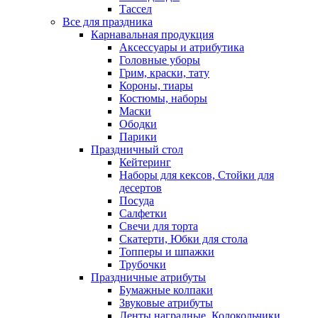
Тассел
Все для праздника
Карнавальная продукция
Аксессуары и атрибутика
Головные уборы
Грим, краски, тату
Короны, тиары
Костюмы, наборы
Маски
Ободки
Парики
Праздничный стол
Кейтеринг
Наборы для кексов, Стойки для
десертов
Посуда
Салфетки
Свечи для торта
Скатерти, Юбки для стола
Топперы и шпажки
Трубочки
Праздничные атрибуты
Бумажные колпаки
Звуковые атрибуты
Ленты наградные, Колокольчики