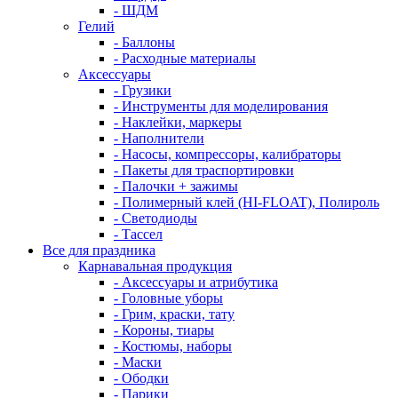
- ШДМ
Гелий
- Баллоны
- Расходные материалы
Аксессуары
- Грузики
- Инструменты для моделирования
- Наклейки, маркеры
- Наполнители
- Насосы, компрессоры, калибраторы
- Пакеты для траспортировки
- Палочки + зажимы
- Полимерный клей (HI-FLOAT), Полироль
- Светодиоды
- Тассел
Все для праздника
Карнавальная продукция
- Аксессуары и атрибутика
- Головные уборы
- Грим, краски, тату
- Короны, тиары
- Костюмы, наборы
- Маски
- Ободки
- Парики