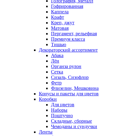
Голография, Металл
Гофрированная
Каппела
Крафт
Креп, джут
Матовая
Пергамент, рельефная
Премиум класса
Тишью
Декораторский ассортимент
Абака
Лён
Органза рулон
Сетка
Сизаль, Сизофлор
Фетр
Флизелин, Мешковина
Конусы и пакеты для цветов
Коробки
Для цветов
Наборы
Поштучно
Складные, сборные
Чемоданы и сундучки
Ленты