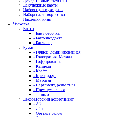
Декоративные элементы
Декупажные карты
Наборы для рукоделия
Наборы для творчества
Наклейки мини
Упаковка
Банты
- Бант-бабочка
- Бант-звёздочка
- Бант-шар
Бумага
- Глянец, ламинированная
- Голография, Металл
- Гофрированная
- Каппела
- Крафт
- Креп, джут
- Матовая
- Пергамент, рельефная
- Премиум класса
- Тишью
Декораторский ассортимент
- Абака
- Лён
- Органза рулон