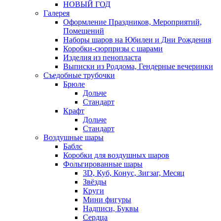
НОВЫЙ ГОД
Галерея
Оформление Праздников, Мероприятий,
Помещений
Наборы шаров на Юбилеи и Дни Рождения
Коробки-сюрпризы с шарами
Изделия из пенопласта
Выписки из Роддома, Гендерные вечеринки
Съедобные трубочки
Брюле
Дольче
Стандарт
Крафт
Дольче
Стандарт
Воздушные шары
Баблс
Коробки для воздушных шаров
Фольгированные шары
3D, Куб, Конус, Зигзаг, Месяц
Звёзды
Круги
Мини фигуры
Надписи, Буквы
Сердца