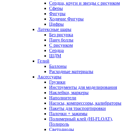
Сердца, круги и звезды с рисунком
Сферы
Фигуры
Ходячие Фигуры
Цифры
Латексные шары
Без рисунка
Панч боллы
С рисунком
Сердца
ШДМ
Гелий
Баллоны
Расходные материалы
Аксессуары
Грузики
Инструменты для моделирования
Наклейки, маркеры
Наполнители
Насосы, компрессоры, калибраторы
Пакеты для траспортировки
Палочки + зажимы
Полимерный клей (HI-FLOAT),
Полироль
Светодиоды