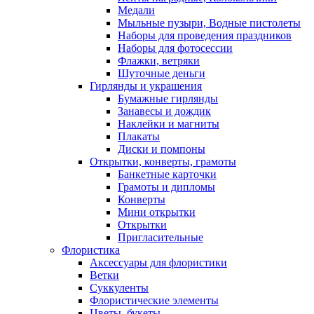
Медали
Мыльные пузыри, Водные пистолеты
Наборы для проведения праздников
Наборы для фотосессии
Флажки, ветряки
Шуточные деньги
Гирлянды и украшения
Бумажные гирлянды
Занавесы и дождик
Наклейки и магниты
Плакаты
Диски и помпоны
Открытки, конверты, грамоты
Банкетные карточки
Грамоты и дипломы
Конверты
Мини открытки
Открытки
Пригласительные
Флористика
Аксессуары для флористики
Ветки
Суккуленты
Флористические элементы
Цветы, букеты