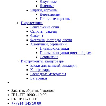
Джутовые
Льняные
Ящики, корзины
Деревянные
Плетеные корзины
Пиротехника
Бенгальские огни
Салюты, ракеты
Факелы
Фонтаны, петарды, свечи
Хлопушки, серпантин
Пневмохлопушки
Пневмохлопушки цветной дым
Серпантин
Инструменты, канцтовары
Блоки для записей, закладки
Канцтовары
Расходные материалы
Батарейки
Заказать обратный звонок
ПН - ПТ 10:00 - 19:00
СБ 10:00 - 15:00
+7 (914) 345-50-80