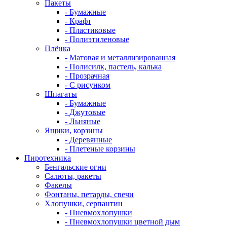
Пакеты
- Бумажные
- Крафт
- Пластиковые
- Полиэтиленовые
Плёнка
- Матовая и металлизированная
- Полисилк, пастель, калька
- Прозрачная
- С рисунком
Шпагаты
- Бумажные
- Джутовые
- Льняные
Ящики, корзины
- Деревянные
- Плетеные корзины
Пиротехника
Бенгальские огни
Салюты, ракеты
Факелы
Фонтаны, петарды, свечи
Хлопушки, серпантин
- Пневмохлопушки
- Пневмохлопушки цветной дым