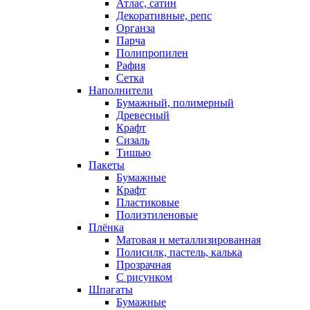
Атлас, сатин
Декоративные, репс
Органза
Парча
Полипропилен
Рафия
Сетка
Наполнители
Бумажный, полимерный
Древесный
Крафт
Сизаль
Тишью
Пакеты
Бумажные
Крафт
Пластиковые
Полиэтиленовые
Плёнка
Матовая и металлизированная
Полисилк, пастель, калька
Прозрачная
С рисунком
Шпагаты
Бумажные