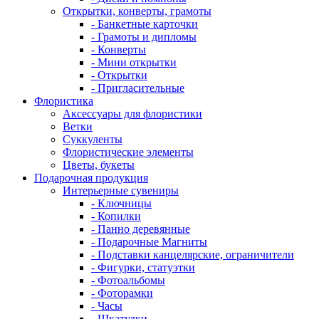
Открытки, конверты, грамоты
- Банкетные карточки
- Грамоты и дипломы
- Конверты
- Мини открытки
- Открытки
- Пригласительные
Флористика
Аксессуары для флористики
Ветки
Суккуленты
Флористические элементы
Цветы, букеты
Подарочная продукция
Интерьерные сувениры
- Ключницы
- Копилки
- Панно деревянные
- Подарочные Магниты
- Подставки канцелярские, ограничители
- Фигурки, статуэтки
- Фотоальбомы
- Фоторамки
- Часы
- Шкатулки