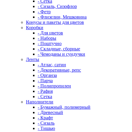
- Сетка
- Сизаль, Сизофлор
- Фетр
- Флизелин, Мешковина
Конусы и пакеты для цветов
Коробки
- Для цветов
- Наборы
- Поштучно
- Складные, сборные
- Чемоданы и сундучки
Ленты
- Атлас, сатин
- Декоративные, репс
- Органза
- Парча
- Полипропилен
- Рафия
- Сетка
Наполнители
- Бумажный, полимерный
- Древесный
- Крафт
- Сизаль
- Тишью