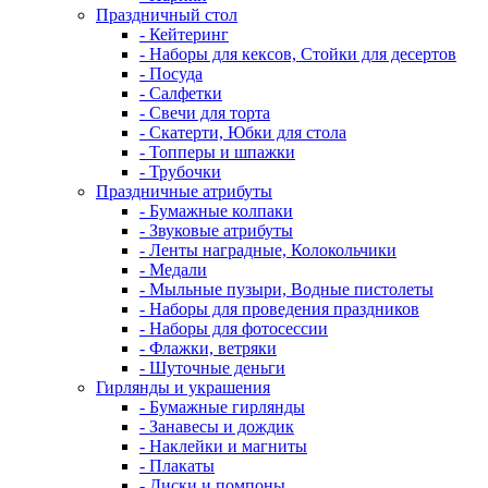
Праздничный стол
- Кейтеринг
- Наборы для кексов, Стойки для десертов
- Посуда
- Салфетки
- Свечи для торта
- Скатерти, Юбки для стола
- Топперы и шпажки
- Трубочки
Праздничные атрибуты
- Бумажные колпаки
- Звуковые атрибуты
- Ленты наградные, Колокольчики
- Медали
- Мыльные пузыри, Водные пистолеты
- Наборы для проведения праздников
- Наборы для фотосессии
- Флажки, ветряки
- Шуточные деньги
Гирлянды и украшения
- Бумажные гирлянды
- Занавесы и дождик
- Наклейки и магниты
- Плакаты
- Диски и помпоны