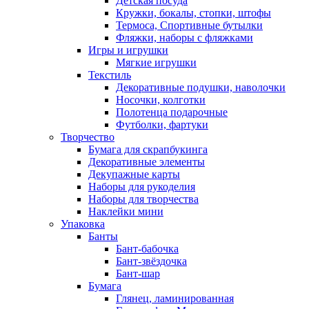
Детская посуда
Кружки, бокалы, стопки, штофы
Термоса, Спортивные бутылки
Фляжки, наборы с фляжками
Игры и игрушки
Мягкие игрушки
Текстиль
Декоративные подушки, наволочки
Носочки, колготки
Полотенца подарочные
Футболки, фартуки
Творчество
Бумага для скрапбукинга
Декоративные элементы
Декупажные карты
Наборы для рукоделия
Наборы для творчества
Наклейки мини
Упаковка
Банты
Бант-бабочка
Бант-звёздочка
Бант-шар
Бумага
Глянец, ламинированная