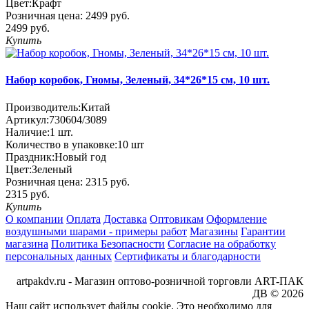
Цвет:
Крафт
Розничная цена:
2499 руб.
2499 руб.
Купить
Набор коробок, Гномы, Зеленый, 34*26*15 см, 10 шт.
Производитель:
Китай
Артикул:
730604/3089
Наличие:
1
шт.
Количество в упаковке:
10 шт
Праздник:
Новый год
Цвет:
Зеленый
Розничная цена:
2315 руб.
2315 руб.
Купить
О компании
Оплата
Доставка
Оптовикам
Оформление
воздушными шарами - примеры работ
Магазины
Гарантии
магазина
Политика Безопасности
Согласие на обработку
персональных данных
Сертификаты и благодарности
artpakdv.ru - Магазин оптово-розничной торговли ART-ПАК
ДВ © 2026
Наш сайт использует файлы cookie. Это необходимо для