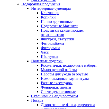
Подарочная продукция
Интерьерные сувениры
Ключницы
Копилки
Панно деревянные
Подарочные Магниты
Подставки канцелярские,
ограничители
Фигурки, статуэтки
Фотоальбомы
Фоторамки
Часы
Шкатулки
Полезные подарки
Косметички, подарочные наборы
Мыло ручной работы
Наборы для ухода за обувью
Ножи складные, мультитулы
Разные аксессуары
Фонарики, лампы
Свечи декоративные
Сувениры с Владивостоком
Посуда
Декоративные банки, тарелочки