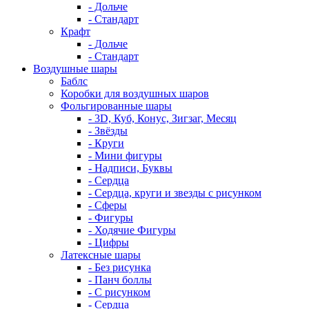
- Дольче
- Стандарт
Крафт
- Дольче
- Стандарт
Воздушные шары
Баблс
Коробки для воздушных шаров
Фольгированные шары
- 3D, Куб, Конус, Зигзаг, Месяц
- Звёзды
- Круги
- Мини фигуры
- Надписи, Буквы
- Сердца
- Сердца, круги и звезды с рисунком
- Сферы
- Фигуры
- Ходячие Фигуры
- Цифры
Латексные шары
- Без рисунка
- Панч боллы
- С рисунком
- Сердца