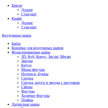
Брюле
Дольче
Стандарт
Крафт
Дольче
Стандарт
Воздушные шары
Баблс
Коробки для воздушных шаров
Фольгированные шары
3D, Куб, Конус, Зигзаг, Месяц
Звёзды
Круги
Мини фигуры
Надписи, Буквы
Сердца
Сердца, круги и звезды с рисунком
Сферы
Фигуры
Ходячие Фигуры
Цифры
Латексные шары