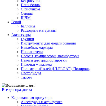
Без рисунка
Панч боллы
С рисунком
Сердца
ШДМ
Гелий
Баллоны
Расходные материалы
Аксессуары
Грузики
Инструменты для моделирования
Наклейки, маркеры
Наполнители
Насосы, компрессоры, калибраторы
Пакеты для траспортировки
Палочки + зажимы
Полимерный клей (HI-FLOAT), Полироль
Светодиоды
Тассел
Все для праздника
Карнавальная продукция
Аксессуары и атрибутика