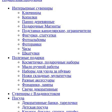
Интерьерные сувениры
Ключницы
Копилки
Панно деревянные
Подарочные Магниты
Подставки канцелярские, ограничители
Фигурки, статуэтки
Фотоальбомы
Фоторамки
Часы
Шкатулки
Полезные подарки
Косметички, подарочные наборы
Мыло ручной работы
Наборы для ухода за обувью
Ножи складные, мультитулы
Разные аксессуары
Фонарики, лампы
Свечи декоративные
Сувениры с Владивостоком
Посуда
Декоративные банки, тарелочки
Детская посуда
Кружки, бокалы, стопки, штофы