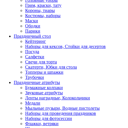
Головные уборы
Грим, краски, тату
Короны, тиары
Костюмы, наборы
Маски
Ободки
Парики
Праздничный стол
Кейтеринг
Наборы для кексов, Стойки для десертов
Посуда
Салфетки
Свечи для торта
Скатерти, Юбки для стола
Топперы и шпажки
Трубочки
Праздничные атрибуты
Бумажные колпаки
Звуковые атрибуты
Ленты наградные, Колокольчики
Медали
Мыльные пузыри, Водные пистолеты
Наборы для проведения праздников
Наборы для фотосессии
Флажки, ветряки