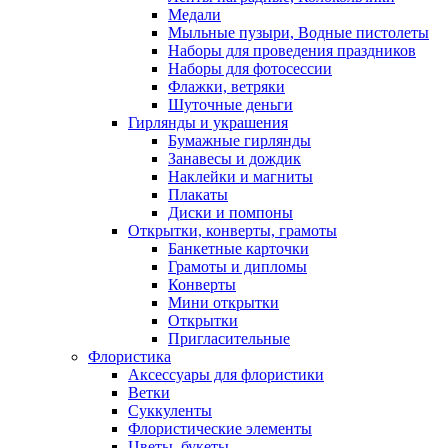
Медали
Мыльные пузыри, Водные пистолеты
Наборы для проведения праздников
Наборы для фотосессии
Флажки, ветряки
Шуточные деньги
Гирлянды и украшения
Бумажные гирлянды
Занавесы и дождик
Наклейки и магниты
Плакаты
Диски и помпоны
Открытки, конверты, грамоты
Банкетные карточки
Грамоты и дипломы
Конверты
Мини открытки
Открытки
Пригласительные
Флористика
Аксессуары для флористики
Ветки
Суккуленты
Флористические элементы
Цветы, букеты