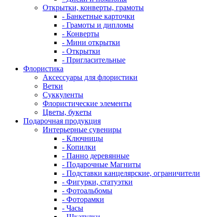
Открытки, конверты, грамоты
- Банкетные карточки
- Грамоты и дипломы
- Конверты
- Мини открытки
- Открытки
- Пригласительные
Флористика
Аксессуары для флористики
Ветки
Суккуленты
Флористические элементы
Цветы, букеты
Подарочная продукция
Интерьерные сувениры
- Ключницы
- Копилки
- Панно деревянные
- Подарочные Магниты
- Подставки канцелярские, ограничители
- Фигурки, статуэтки
- Фотоальбомы
- Фоторамки
- Часы
- Шкатулки