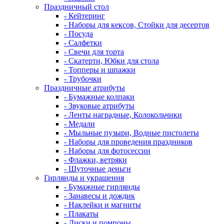
Праздничный стол
- Кейтеринг
- Наборы для кексов, Стойки для десертов
- Посуда
- Салфетки
- Свечи для торта
- Скатерти, Юбки для стола
- Топперы и шпажки
- Трубочки
Праздничные атрибуты
- Бумажные колпаки
- Звуковые атрибуты
- Ленты наградные, Колокольчики
- Медали
- Мыльные пузыри, Водные пистолеты
- Наборы для проведения праздников
- Наборы для фотосессии
- Флажки, ветряки
- Шуточные деньги
Гирлянды и украшения
- Бумажные гирлянды
- Занавесы и дождик
- Наклейки и магниты
- Плакаты
- Диски и помпоны