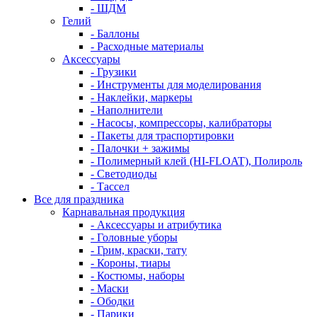
- ШДМ
Гелий
- Баллоны
- Расходные материалы
Аксессуары
- Грузики
- Инструменты для моделирования
- Наклейки, маркеры
- Наполнители
- Насосы, компрессоры, калибраторы
- Пакеты для траспортировки
- Палочки + зажимы
- Полимерный клей (HI-FLOAT), Полироль
- Светодиоды
- Тассел
Все для праздника
Карнавальная продукция
- Аксессуары и атрибутика
- Головные уборы
- Грим, краски, тату
- Короны, тиары
- Костюмы, наборы
- Маски
- Ободки
- Парики