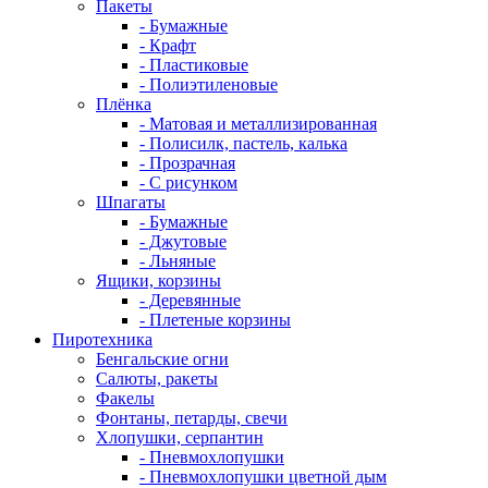
Пакеты
- Бумажные
- Крафт
- Пластиковые
- Полиэтиленовые
Плёнка
- Матовая и металлизированная
- Полисилк, пастель, калька
- Прозрачная
- С рисунком
Шпагаты
- Бумажные
- Джутовые
- Льняные
Ящики, корзины
- Деревянные
- Плетеные корзины
Пиротехника
Бенгальские огни
Салюты, ракеты
Факелы
Фонтаны, петарды, свечи
Хлопушки, серпантин
- Пневмохлопушки
- Пневмохлопушки цветной дым