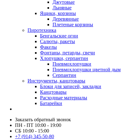
Джутовые
Льняные
Ящики, корзины
Деревянные
Плетеные корзины
Пиротехника
Бенгальские огни
Салюты, ракеты
Факелы
Фонтаны, петарды, свечи
Хлопушки, серпантин
Пневмохлопушки
Пневмохлопушки цветной дым
Серпантин
Инструменты, канцтовары
Блоки для записей, закладки
Канцтовары
Расходные материалы
Батарейки
Заказать обратный звонок
ПН - ПТ 10:00 - 19:00
СБ 10:00 - 15:00
+7 (914) 345-50-80