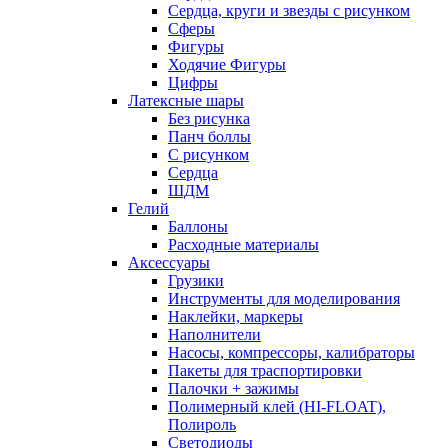
Сердца, круги и звезды с рисунком
Сферы
Фигуры
Ходячие Фигуры
Цифры
Латексные шары
Без рисунка
Панч боллы
С рисунком
Сердца
ШДМ
Гелий
Баллоны
Расходные материалы
Аксессуары
Грузики
Инструменты для моделирования
Наклейки, маркеры
Наполнители
Насосы, компрессоры, калибраторы
Пакеты для траспортировки
Палочки + зажимы
Полимерный клей (HI-FLOAT),
Полироль
Светодиоды