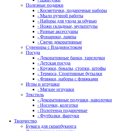
Полезные подарки
- Косметички, подарочные наборы
- Мыло ручной работы
- Наборы для ухода за обувью
- Ножи складные, мультитулы
- Разные аксессуары
- Фонарики, лампы
- Свечи декоративные
Сувениры с Владивостоком
Посуда
- Декоративные банки, тарелочки
- Детская посуда
- Кружки, бокалы, стопки, штофы
- Термоса, Спортивные бутылки
- Фляжки, наборы с фляжками
Игры и игрушки
- Мягкие игрушки
Текстиль
- Декоративные подушки, наволочки
- Носочки, колготки
- Полотенца подарочные
- Футболки, фартуки
Творчество
Бумага для скрапбукинга