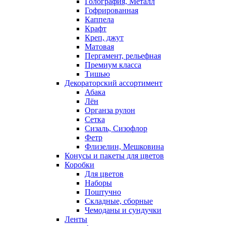
Голография, Металл
Гофрированная
Каппела
Крафт
Креп, джут
Матовая
Пергамент, рельефная
Премиум класса
Тишью
Декораторский ассортимент
Абака
Лён
Органза рулон
Сетка
Сизаль, Сизофлор
Фетр
Флизелин, Мешковина
Конусы и пакеты для цветов
Коробки
Для цветов
Наборы
Поштучно
Складные, сборные
Чемоданы и сундучки
Ленты