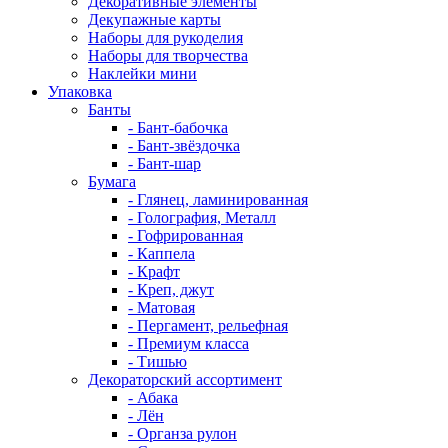
Декоративные элементы
Декупажные карты
Наборы для рукоделия
Наборы для творчества
Наклейки мини
Упаковка
Банты
- Бант-бабочка
- Бант-звёздочка
- Бант-шар
Бумага
- Глянец, ламинированная
- Голография, Металл
- Гофрированная
- Каппела
- Крафт
- Креп, джут
- Матовая
- Пергамент, рельефная
- Премиум класса
- Тишью
Декораторский ассортимент
- Абака
- Лён
- Органза рулон