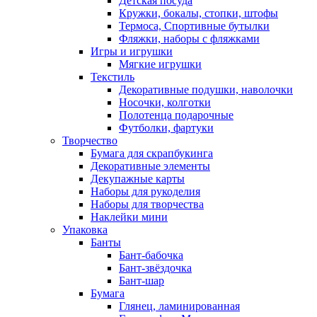
Детская посуда
Кружки, бокалы, стопки, штофы
Термоса, Спортивные бутылки
Фляжки, наборы с фляжками
Игры и игрушки
Мягкие игрушки
Текстиль
Декоративные подушки, наволочки
Носочки, колготки
Полотенца подарочные
Футболки, фартуки
Творчество
Бумага для скрапбукинга
Декоративные элементы
Декупажные карты
Наборы для рукоделия
Наборы для творчества
Наклейки мини
Упаковка
Банты
Бант-бабочка
Бант-звёздочка
Бант-шар
Бумага
Глянец, ламинированная