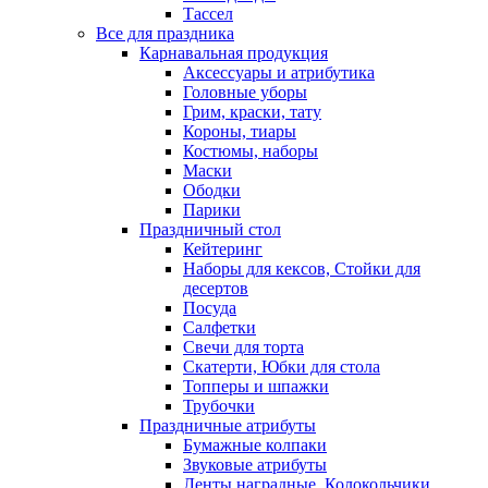
Тассел
Все для праздника
Карнавальная продукция
Аксессуары и атрибутика
Головные уборы
Грим, краски, тату
Короны, тиары
Костюмы, наборы
Маски
Ободки
Парики
Праздничный стол
Кейтеринг
Наборы для кексов, Стойки для
десертов
Посуда
Салфетки
Свечи для торта
Скатерти, Юбки для стола
Топперы и шпажки
Трубочки
Праздничные атрибуты
Бумажные колпаки
Звуковые атрибуты
Ленты наградные, Колокольчики