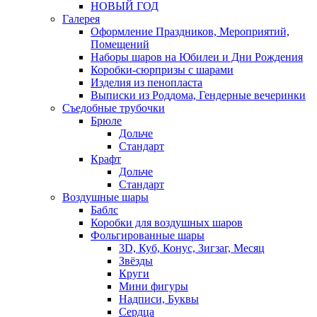
НОВЫЙ ГОД
Галерея
Оформление Праздников, Мероприятий,
Помещений
Наборы шаров на Юбилеи и Дни Рождения
Коробки-сюрпризы с шарами
Изделия из пенопласта
Выписки из Роддома, Гендерные вечеринки
Съедобные трубочки
Брюле
Дольче
Стандарт
Крафт
Дольче
Стандарт
Воздушные шары
Баблс
Коробки для воздушных шаров
Фольгированные шары
3D, Куб, Конус, Зигзаг, Месяц
Звёзды
Круги
Мини фигуры
Надписи, Буквы
Сердца