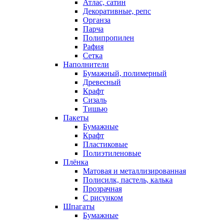
Атлас, сатин
Декоративные, репс
Органза
Парча
Полипропилен
Рафия
Сетка
Наполнители
Бумажный, полимерный
Древесный
Крафт
Сизаль
Тишью
Пакеты
Бумажные
Крафт
Пластиковые
Полиэтиленовые
Плёнка
Матовая и металлизированная
Полисилк, пастель, калька
Прозрачная
С рисунком
Шпагаты
Бумажные