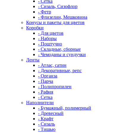
- Сетка
- Сизаль, Сизофлор
- Фетр
- Флизелин, Мешковина
Конусы и пакеты для цветов
Коробки
- Для цветов
- Наборы
- Поштучно
- Складные, сборные
- Чемоданы и сундучки
Ленты
- Атлас, сатин
- Декоративные, репс
- Органза
- Парча
- Полипропилен
- Рафия
- Сетка
Наполнители
- Бумажный, полимерный
- Древесный
- Крафт
- Сизаль
- Тишью