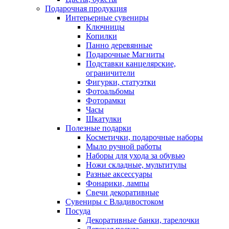
Подарочная продукция
Интерьерные сувениры
Ключницы
Копилки
Панно деревянные
Подарочные Магниты
Подставки канцелярские,
ограничители
Фигурки, статуэтки
Фотоальбомы
Фоторамки
Часы
Шкатулки
Полезные подарки
Косметички, подарочные наборы
Мыло ручной работы
Наборы для ухода за обувью
Ножи складные, мультитулы
Разные аксессуары
Фонарики, лампы
Свечи декоративные
Сувениры с Владивостоком
Посуда
Декоративные банки, тарелочки