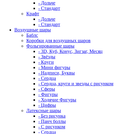
- Дольче
- Стандарт
Крафт
- Дольче
- Стандарт
Воздушные шары
Баблс
Коробки для воздушных шаров
Фольгированные шары
- 3D, Куб, Конус, Зигзаг, Месяц
- Звёзды
- Круги
- Мини фигуры
- Надписи, Буквы
- Сердца
- Сердца, круги и звезды с рисунком
- Сферы
- Фигуры
- Ходячие Фигуры
- Цифры
Латексные шары
- Без рисунка
- Панч боллы
- С рисунком
- Сердца