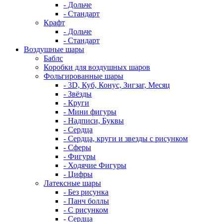
- Дольче
- Стандарт
Крафт
- Дольче
- Стандарт
Воздушные шары
Баблс
Коробки для воздушных шаров
Фольгированные шары
- 3D, Куб, Конус, Зигзаг, Месяц
- Звёзды
- Круги
- Мини фигуры
- Надписи, Буквы
- Сердца
- Сердца, круги и звезды с рисунком
- Сферы
- Фигуры
- Ходячие Фигуры
- Цифры
Латексные шары
- Без рисунка
- Панч боллы
- С рисунком
- Сердца