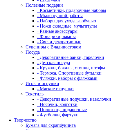
Полезные подарки
- Косметички, подарочные наборы
- Мыло ручной работы
- Наборы для ухода за обувью
- Ножи складные, мультитулы
- Разные аксессуары
- Фонарики, лампы
- Свечи декоративные
Сувениры с Владивостоком
Посуда
- Декоративные банки, тарелочки
- Детская посуда
- Кружки, бокалы, стопки, штофы
- Термоса, Спортивные бутылки
- Фляжки, наборы с фляжками
Игры и игрушки
- Мягкие игрушки
Текстиль
- Декоративные подушки, наволочки
- Носочки, колготки
- Полотенца подарочные
- Футболки, фартуки
Творчество
Бумага для скрапбукинга