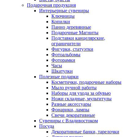
Подарочная продукция
Интерьерные сувениры
Ключницы
Копилки
Панно деревянные
Подарочные Магниты
Подставки канцелярские,
ограничители
Фигурки, статуэтки
Фотоальбомы
Фоторамки
Часы
Шкатулки
Полезные подарки
Косметички, подарочные наборы
Мыло ручной работы
Наборы для ухода за обувью
Ножи складные, мультитулы
Разные аксессуары
Фонарики, лампы
Свечи декоративные
Сувениры с Владивостоком
Посуда
Декоративные банки, тарелочки