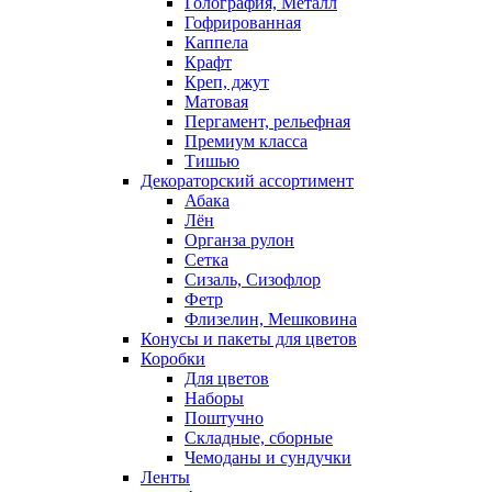
Голография, Металл
Гофрированная
Каппела
Крафт
Креп, джут
Матовая
Пергамент, рельефная
Премиум класса
Тишью
Декораторский ассортимент
Абака
Лён
Органза рулон
Сетка
Сизаль, Сизофлор
Фетр
Флизелин, Мешковина
Конусы и пакеты для цветов
Коробки
Для цветов
Наборы
Поштучно
Складные, сборные
Чемоданы и сундучки
Ленты