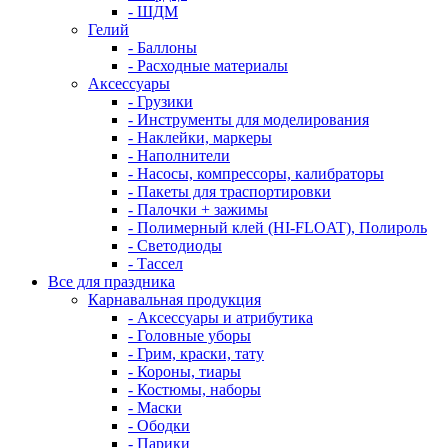
- ШДМ
Гелий
- Баллоны
- Расходные материалы
Аксессуары
- Грузики
- Инструменты для моделирования
- Наклейки, маркеры
- Наполнители
- Насосы, компрессоры, калибраторы
- Пакеты для траспортировки
- Палочки + зажимы
- Полимерный клей (HI-FLOAT), Полироль
- Светодиоды
- Тассел
Все для праздника
Карнавальная продукция
- Аксессуары и атрибутика
- Головные уборы
- Грим, краски, тату
- Короны, тиары
- Костюмы, наборы
- Маски
- Ободки
- Парики