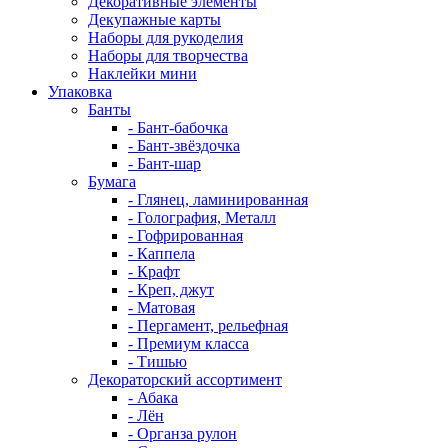
Декоративные элементы
Декупажные карты
Наборы для рукоделия
Наборы для творчества
Наклейки мини
Упаковка
Банты
- Бант-бабочка
- Бант-звёздочка
- Бант-шар
Бумага
- Глянец, ламинированная
- Голография, Металл
- Гофрированная
- Каппела
- Крафт
- Креп, джут
- Матовая
- Пергамент, рельефная
- Премиум класса
- Тишью
Декораторский ассортимент
- Абака
- Лён
- Органза рулон