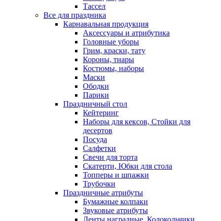
Тассел
Все для праздника
Карнавальная продукция
Аксессуары и атрибутика
Головные уборы
Грим, краски, тату
Короны, тиары
Костюмы, наборы
Маски
Ободки
Парики
Праздничный стол
Кейтеринг
Наборы для кексов, Стойки для
десертов
Посуда
Салфетки
Свечи для торта
Скатерти, Юбки для стола
Топперы и шпажки
Трубочки
Праздничные атрибуты
Бумажные колпаки
Звуковые атрибуты
Ленты наградные, Колокольчики