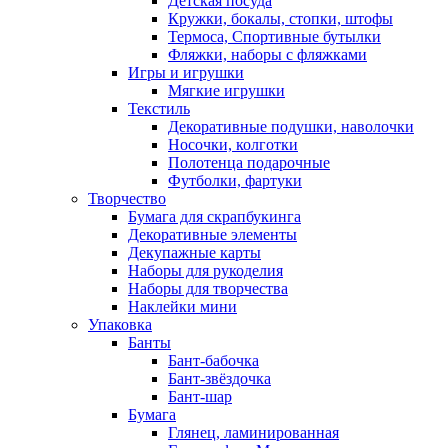
Детская посуда
Кружки, бокалы, стопки, штофы
Термоса, Спортивные бутылки
Фляжки, наборы с фляжками
Игры и игрушки
Мягкие игрушки
Текстиль
Декоративные подушки, наволочки
Носочки, колготки
Полотенца подарочные
Футболки, фартуки
Творчество
Бумага для скрапбукинга
Декоративные элементы
Декупажные карты
Наборы для рукоделия
Наборы для творчества
Наклейки мини
Упаковка
Банты
Бант-бабочка
Бант-звёздочка
Бант-шар
Бумага
Глянец, ламинированная