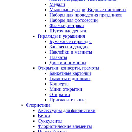
Медали
Мыльные пузыри, Водные пистолеты
Наборы для проведения праздников
Наборы для фотосессии
Флажки, ветряки
Шуточные деньги
Гирлянды и украшения
Бумажные гирлянды
Занавесы и дождик
Наклейки и магниты
Плакаты
Диски и помпоны
Открытки, конверты, грамоты
Банкетные карточки
Грамоты и дипломы
Конверты
Мини открытки
Открытки
Пригласительные
Флористика
Аксессуары для флористики
Ветки
Суккуленты
Флористические элементы
Цветы, букеты