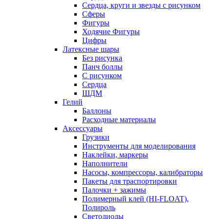
Сердца, круги и звезды с рисунком
Сферы
Фигуры
Ходячие Фигуры
Цифры
Латексные шары
Без рисунка
Панч боллы
С рисунком
Сердца
ШДМ
Гелий
Баллоны
Расходные материалы
Аксессуары
Грузики
Инструменты для моделирования
Наклейки, маркеры
Наполнители
Насосы, компрессоры, калибраторы
Пакеты для траспортировки
Палочки + зажимы
Полимерный клей (HI-FLOAT),
Полироль
Светодиоды