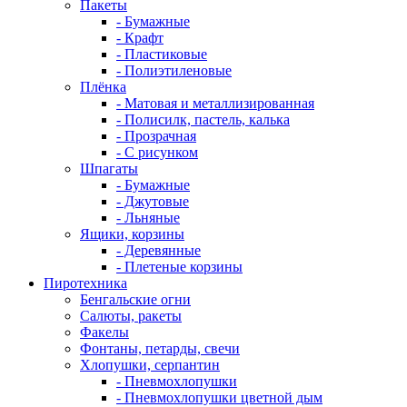
Пакеты
- Бумажные
- Крафт
- Пластиковые
- Полиэтиленовые
Плёнка
- Матовая и металлизированная
- Полисилк, пастель, калька
- Прозрачная
- С рисунком
Шпагаты
- Бумажные
- Джутовые
- Льняные
Ящики, корзины
- Деревянные
- Плетеные корзины
Пиротехника
Бенгальские огни
Салюты, ракеты
Факелы
Фонтаны, петарды, свечи
Хлопушки, серпантин
- Пневмохлопушки
- Пневмохлопушки цветной дым