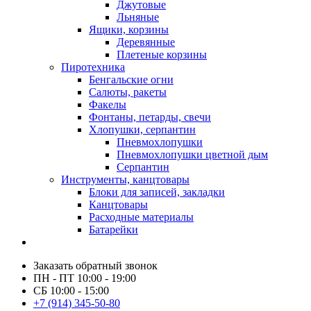
Джутовые
Льняные
Ящики, корзины
Деревянные
Плетеные корзины
Пиротехника
Бенгальские огни
Салюты, ракеты
Факелы
Фонтаны, петарды, свечи
Хлопушки, серпантин
Пневмохлопушки
Пневмохлопушки цветной дым
Серпантин
Инструменты, канцтовары
Блоки для записей, закладки
Канцтовары
Расходные материалы
Батарейки
Заказать обратный звонок
ПН - ПТ 10:00 - 19:00
СБ 10:00 - 15:00
+7 (914) 345-50-80