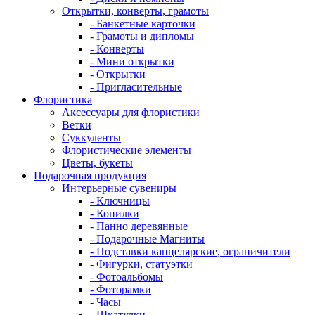
Открытки, конверты, грамоты
- Банкетные карточки
- Грамоты и дипломы
- Конверты
- Мини открытки
- Открытки
- Пригласительные
Флористика
Аксессуары для флористики
Ветки
Суккуленты
Флористические элементы
Цветы, букеты
Подарочная продукция
Интерьерные сувениры
- Ключницы
- Копилки
- Панно деревянные
- Подарочные Магниты
- Подставки канцелярские, ограничители
- Фигурки, статуэтки
- Фотоальбомы
- Фоторамки
- Часы
- Шкатулки