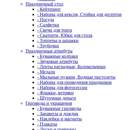
Праздничный стол
- Кейтеринг
- Наборы для кексов, Стойки для десертов
- Посуда
- Салфетки
- Свечи для торта
- Скатерти, Юбки для стола
- Топперы и шпажки
- Трубочки
Праздничные атрибуты
- Бумажные колпаки
- Звуковые атрибуты
- Ленты наградные, Колокольчики
- Медали
- Мыльные пузыри, Водные пистолеты
- Наборы для проведения праздников
- Наборы для фотосессии
- Флажки, ветряки
- Шуточные деньги
Гирлянды и украшения
- Бумажные гирлянды
- Занавесы и дождик
- Наклейки и магниты
- Плакаты
- Диски и помпоны