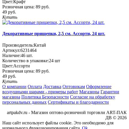
Цвет:
Крафт
Розничная цена:
89 руб.
49 руб.
Купить
Декоративные прищепки, 2,5 см. Ассорти, 24 шт.
Производитель:
Китай
Артикул:
6231464
Наличие:
46
шт.
Количество в упаковке:
24 шт
Цвет:
Ассорти
Розничная цена:
89 руб.
49 руб.
Купить
О компании
Оплата
Доставка
Оптовикам
Оформление
воздушными шарами - примеры работ
Магазины
Гарантии
магазина
Политика Безопасности
Согласие на обработку
персональных данных
Сертификаты и благодарности
artpakdv.ru - Магазин оптово-розничной торговли ART-ПАК
ДВ © 2026
Наш сайт использует файлы cookie. Это необходимо для
нормального функционирования сайта.
Ok