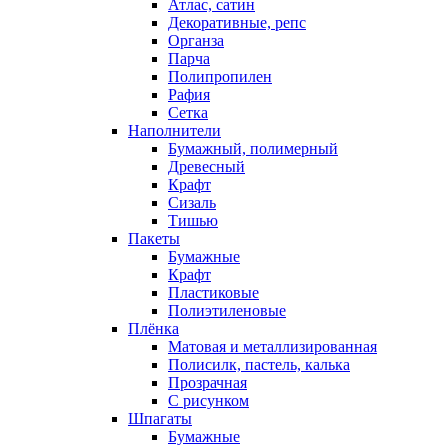
Атлас, сатин
Декоративные, репс
Органза
Парча
Полипропилен
Рафия
Сетка
Наполнители
Бумажный, полимерный
Древесный
Крафт
Сизаль
Тишью
Пакеты
Бумажные
Крафт
Пластиковые
Полиэтиленовые
Плёнка
Матовая и металлизированная
Полисилк, пастель, калька
Прозрачная
С рисунком
Шпагаты
Бумажные