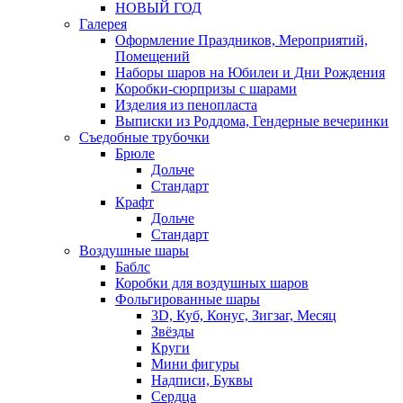
НОВЫЙ ГОД
Галерея
Оформление Праздников, Мероприятий,
Помещений
Наборы шаров на Юбилеи и Дни Рождения
Коробки-сюрпризы с шарами
Изделия из пенопласта
Выписки из Роддома, Гендерные вечеринки
Съедобные трубочки
Брюле
Дольче
Стандарт
Крафт
Дольче
Стандарт
Воздушные шары
Баблс
Коробки для воздушных шаров
Фольгированные шары
3D, Куб, Конус, Зигзаг, Месяц
Звёзды
Круги
Мини фигуры
Надписи, Буквы
Сердца