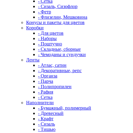
- Сетка
- Сизаль, Сизофлор
- Фетр
- Флизелин, Мешковина
Конусы и пакеты для цветов
Коробки
- Для цветов
- Наборы
- Поштучно
- Складные, сборные
- Чемоданы и сундучки
Ленты
- Атлас, сатин
- Декоративные, репс
- Органза
- Парча
- Полипропилен
- Рафия
- Сетка
Наполнители
- Бумажный, полимерный
- Древесный
- Крафт
- Сизаль
- Тишью