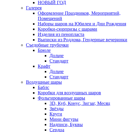
НОВЫЙ ГОД
Галерея
Оформление Праздников, Мероприятий,
Помещений
Наборы шаров на Юбилеи и Дни Рождения
Коробки-сюрпризы с шарами
Изделия из пенопласта
Выписки из Роддома, Гендерные вечеринки
Съедобные трубочки
Брюле
Дольче
Стандарт
Крафт
Дольче
Стандарт
Воздушные шары
Баблс
Коробки для воздушных шаров
Фольгированные шары
3D, Куб, Конус, Зигзаг, Месяц
Звёзды
Круги
Мини фигуры
Надписи, Буквы
Сердца