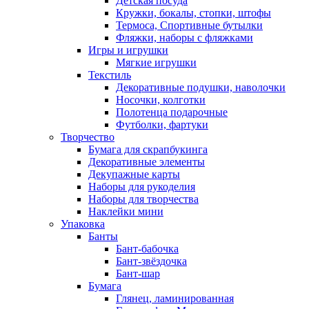
Детская посуда
Кружки, бокалы, стопки, штофы
Термоса, Спортивные бутылки
Фляжки, наборы с фляжками
Игры и игрушки
Мягкие игрушки
Текстиль
Декоративные подушки, наволочки
Носочки, колготки
Полотенца подарочные
Футболки, фартуки
Творчество
Бумага для скрапбукинга
Декоративные элементы
Декупажные карты
Наборы для рукоделия
Наборы для творчества
Наклейки мини
Упаковка
Банты
Бант-бабочка
Бант-звёздочка
Бант-шар
Бумага
Глянец, ламинированная