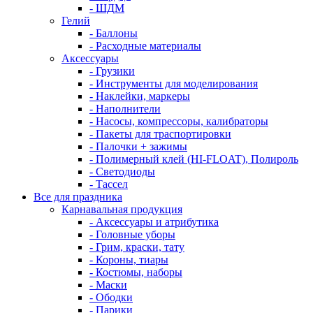
- ШДМ
Гелий
- Баллоны
- Расходные материалы
Аксессуары
- Грузики
- Инструменты для моделирования
- Наклейки, маркеры
- Наполнители
- Насосы, компрессоры, калибраторы
- Пакеты для траспортировки
- Палочки + зажимы
- Полимерный клей (HI-FLOAT), Полироль
- Светодиоды
- Тассел
Все для праздника
Карнавальная продукция
- Аксессуары и атрибутика
- Головные уборы
- Грим, краски, тату
- Короны, тиары
- Костюмы, наборы
- Маски
- Ободки
- Парики