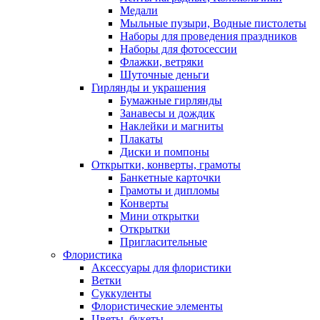
Медали
Мыльные пузыри, Водные пистолеты
Наборы для проведения праздников
Наборы для фотосессии
Флажки, ветряки
Шуточные деньги
Гирлянды и украшения
Бумажные гирлянды
Занавесы и дождик
Наклейки и магниты
Плакаты
Диски и помпоны
Открытки, конверты, грамоты
Банкетные карточки
Грамоты и дипломы
Конверты
Мини открытки
Открытки
Пригласительные
Флористика
Аксессуары для флористики
Ветки
Суккуленты
Флористические элементы
Цветы, букеты