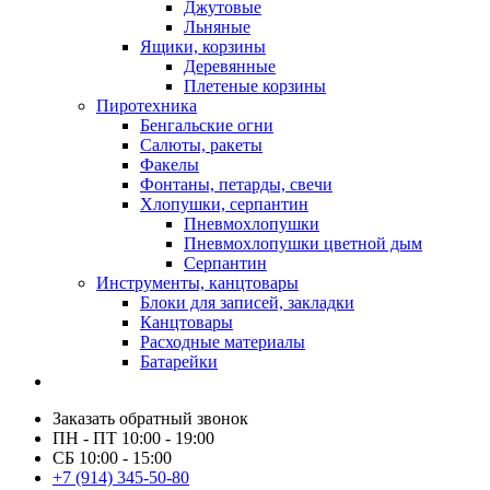
Джутовые
Льняные
Ящики, корзины
Деревянные
Плетеные корзины
Пиротехника
Бенгальские огни
Салюты, ракеты
Факелы
Фонтаны, петарды, свечи
Хлопушки, серпантин
Пневмохлопушки
Пневмохлопушки цветной дым
Серпантин
Инструменты, канцтовары
Блоки для записей, закладки
Канцтовары
Расходные материалы
Батарейки
Заказать обратный звонок
ПН - ПТ 10:00 - 19:00
СБ 10:00 - 15:00
+7 (914) 345-50-80