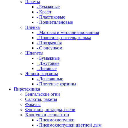
Пакеты
- Бумажные
- Крафт
- Пластиковые
- Полиэтиленовые
Плёнка
- Матовая и металлизированная
- Полисилк, пастель, калька
- Прозрачная
- С рисунком
Шпагаты
- Бумажные
- Джутовые
- Льняные
Ящики, корзины
- Деревянные
- Плетеные корзины
Пиротехника
Бенгальские огни
Салюты, ракеты
Факелы
Фонтаны, петарды, свечи
Хлопушки, серпантин
- Пневмохлопушки
- Пневмохлопушки цветной дым