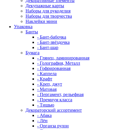
Декоративные элементы
Декупажные карты
Наборы для рукоделия
Наборы для творчества
Наклейки мини
Упаковка
Банты
- Бант-бабочка
- Бант-звёздочка
- Бант-шар
Бумага
- Глянец, ламинированная
- Голография, Металл
- Гофрированная
- Каппела
- Крафт
- Креп, джут
- Матовая
- Пергамент, рельефная
- Премиум класса
- Тишью
Декораторский ассортимент
- Абака
- Лён
- Органза рулон