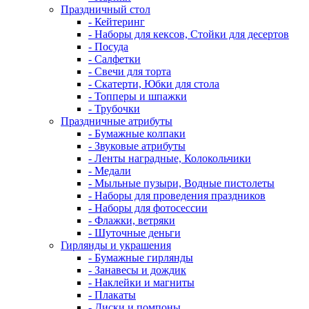
Праздничный стол
- Кейтеринг
- Наборы для кексов, Стойки для десертов
- Посуда
- Салфетки
- Свечи для торта
- Скатерти, Юбки для стола
- Топперы и шпажки
- Трубочки
Праздничные атрибуты
- Бумажные колпаки
- Звуковые атрибуты
- Ленты наградные, Колокольчики
- Медали
- Мыльные пузыри, Водные пистолеты
- Наборы для проведения праздников
- Наборы для фотосессии
- Флажки, ветряки
- Шуточные деньги
Гирлянды и украшения
- Бумажные гирлянды
- Занавесы и дождик
- Наклейки и магниты
- Плакаты
- Диски и помпоны