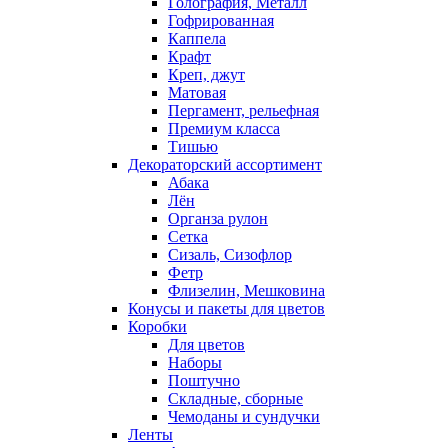
Голография, Металл
Гофрированная
Каппела
Крафт
Креп, джут
Матовая
Пергамент, рельефная
Премиум класса
Тишью
Декораторский ассортимент
Абака
Лён
Органза рулон
Сетка
Сизаль, Сизофлор
Фетр
Флизелин, Мешковина
Конусы и пакеты для цветов
Коробки
Для цветов
Наборы
Поштучно
Складные, сборные
Чемоданы и сундучки
Ленты