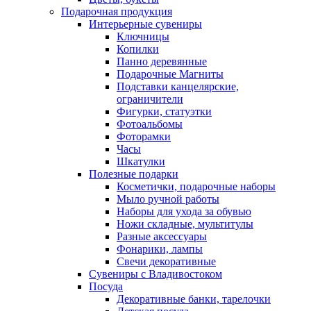
Подарочная продукция
Интерьерные сувениры
Ключницы
Копилки
Панно деревянные
Подарочные Магниты
Подставки канцелярские,
ограничители
Фигурки, статуэтки
Фотоальбомы
Фоторамки
Часы
Шкатулки
Полезные подарки
Косметички, подарочные наборы
Мыло ручной работы
Наборы для ухода за обувью
Ножи складные, мультитулы
Разные аксессуары
Фонарики, лампы
Свечи декоративные
Сувениры с Владивостоком
Посуда
Декоративные банки, тарелочки