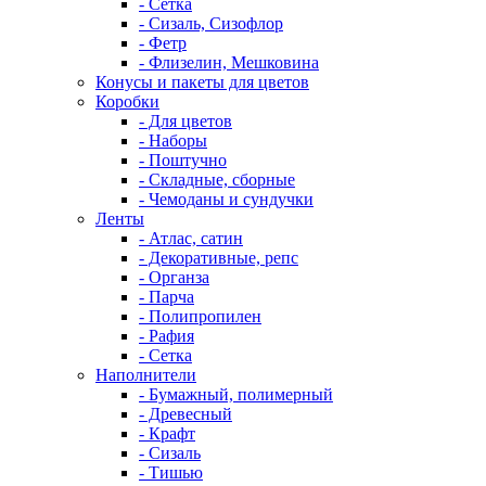
- Сетка
- Сизаль, Сизофлор
- Фетр
- Флизелин, Мешковина
Конусы и пакеты для цветов
Коробки
- Для цветов
- Наборы
- Поштучно
- Складные, сборные
- Чемоданы и сундучки
Ленты
- Атлас, сатин
- Декоративные, репс
- Органза
- Парча
- Полипропилен
- Рафия
- Сетка
Наполнители
- Бумажный, полимерный
- Древесный
- Крафт
- Сизаль
- Тишью