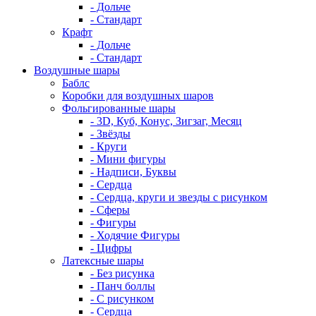
- Дольче
- Стандарт
Крафт
- Дольче
- Стандарт
Воздушные шары
Баблс
Коробки для воздушных шаров
Фольгированные шары
- 3D, Куб, Конус, Зигзаг, Месяц
- Звёзды
- Круги
- Мини фигуры
- Надписи, Буквы
- Сердца
- Сердца, круги и звезды с рисунком
- Сферы
- Фигуры
- Ходячие Фигуры
- Цифры
Латексные шары
- Без рисунка
- Панч боллы
- С рисунком
- Сердца