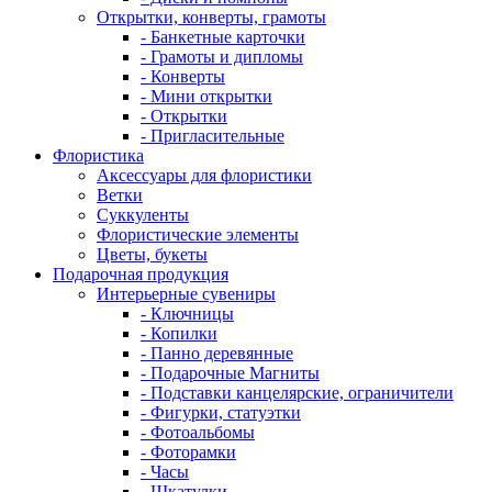
Открытки, конверты, грамоты
- Банкетные карточки
- Грамоты и дипломы
- Конверты
- Мини открытки
- Открытки
- Пригласительные
Флористика
Аксессуары для флористики
Ветки
Суккуленты
Флористические элементы
Цветы, букеты
Подарочная продукция
Интерьерные сувениры
- Ключницы
- Копилки
- Панно деревянные
- Подарочные Магниты
- Подставки канцелярские, ограничители
- Фигурки, статуэтки
- Фотоальбомы
- Фоторамки
- Часы
- Шкатулки