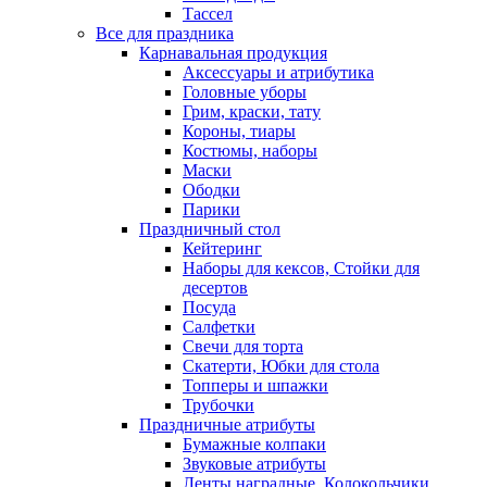
Тассел
Все для праздника
Карнавальная продукция
Аксессуары и атрибутика
Головные уборы
Грим, краски, тату
Короны, тиары
Костюмы, наборы
Маски
Ободки
Парики
Праздничный стол
Кейтеринг
Наборы для кексов, Стойки для
десертов
Посуда
Салфетки
Свечи для торта
Скатерти, Юбки для стола
Топперы и шпажки
Трубочки
Праздничные атрибуты
Бумажные колпаки
Звуковые атрибуты
Ленты наградные, Колокольчики