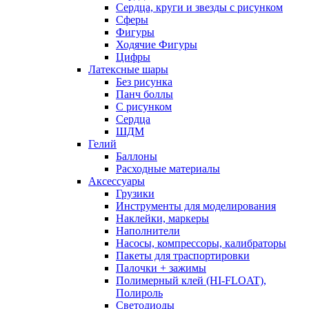
Сердца, круги и звезды с рисунком
Сферы
Фигуры
Ходячие Фигуры
Цифры
Латексные шары
Без рисунка
Панч боллы
С рисунком
Сердца
ШДМ
Гелий
Баллоны
Расходные материалы
Аксессуары
Грузики
Инструменты для моделирования
Наклейки, маркеры
Наполнители
Насосы, компрессоры, калибраторы
Пакеты для траспортировки
Палочки + зажимы
Полимерный клей (HI-FLOAT),
Полироль
Светодиоды