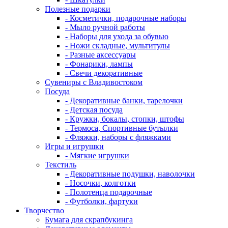
Полезные подарки
- Косметички, подарочные наборы
- Мыло ручной работы
- Наборы для ухода за обувью
- Ножи складные, мультитулы
- Разные аксессуары
- Фонарики, лампы
- Свечи декоративные
Сувениры с Владивостоком
Посуда
- Декоративные банки, тарелочки
- Детская посуда
- Кружки, бокалы, стопки, штофы
- Термоса, Спортивные бутылки
- Фляжки, наборы с фляжками
Игры и игрушки
- Мягкие игрушки
Текстиль
- Декоративные подушки, наволочки
- Носочки, колготки
- Полотенца подарочные
- Футболки, фартуки
Творчество
Бумага для скрапбукинга