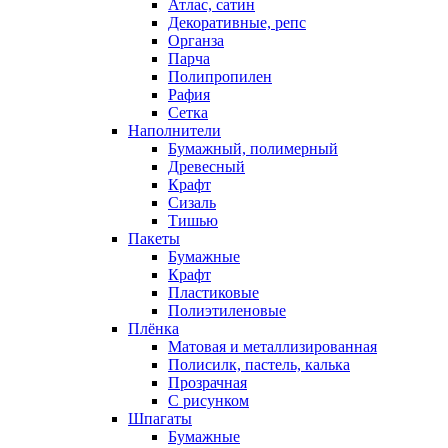
Атлас, сатин
Декоративные, репс
Органза
Парча
Полипропилен
Рафия
Сетка
Наполнители
Бумажный, полимерный
Древесный
Крафт
Сизаль
Тишью
Пакеты
Бумажные
Крафт
Пластиковые
Полиэтиленовые
Плёнка
Матовая и металлизированная
Полисилк, пастель, калька
Прозрачная
С рисунком
Шпагаты
Бумажные