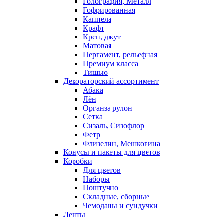
Голография, Металл
Гофрированная
Каппела
Крафт
Креп, джут
Матовая
Пергамент, рельефная
Премиум класса
Тишью
Декораторский ассортимент
Абака
Лён
Органза рулон
Сетка
Сизаль, Сизофлор
Фетр
Флизелин, Мешковина
Конусы и пакеты для цветов
Коробки
Для цветов
Наборы
Поштучно
Складные, сборные
Чемоданы и сундучки
Ленты