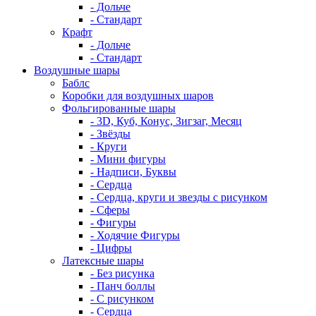
- Дольче
- Стандарт
Крафт
- Дольче
- Стандарт
Воздушные шары
Баблс
Коробки для воздушных шаров
Фольгированные шары
- 3D, Куб, Конус, Зигзаг, Месяц
- Звёзды
- Круги
- Мини фигуры
- Надписи, Буквы
- Сердца
- Сердца, круги и звезды с рисунком
- Сферы
- Фигуры
- Ходячие Фигуры
- Цифры
Латексные шары
- Без рисунка
- Панч боллы
- С рисунком
- Сердца