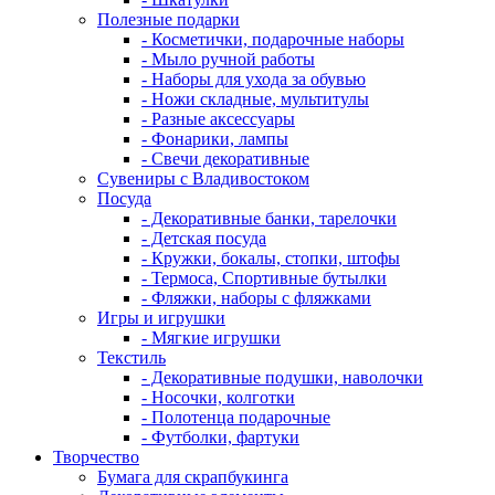
Полезные подарки
- Косметички, подарочные наборы
- Мыло ручной работы
- Наборы для ухода за обувью
- Ножи складные, мультитулы
- Разные аксессуары
- Фонарики, лампы
- Свечи декоративные
Сувениры с Владивостоком
Посуда
- Декоративные банки, тарелочки
- Детская посуда
- Кружки, бокалы, стопки, штофы
- Термоса, Спортивные бутылки
- Фляжки, наборы с фляжками
Игры и игрушки
- Мягкие игрушки
Текстиль
- Декоративные подушки, наволочки
- Носочки, колготки
- Полотенца подарочные
- Футболки, фартуки
Творчество
Бумага для скрапбукинга