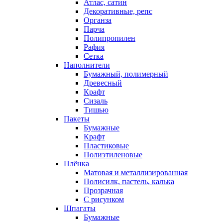
Атлас, сатин
Декоративные, репс
Органза
Парча
Полипропилен
Рафия
Сетка
Наполнители
Бумажный, полимерный
Древесный
Крафт
Сизаль
Тишью
Пакеты
Бумажные
Крафт
Пластиковые
Полиэтиленовые
Плёнка
Матовая и металлизированная
Полисилк, пастель, калька
Прозрачная
С рисунком
Шпагаты
Бумажные