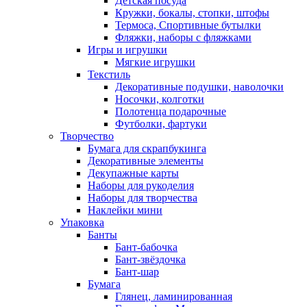
Детская посуда
Кружки, бокалы, стопки, штофы
Термоса, Спортивные бутылки
Фляжки, наборы с фляжками
Игры и игрушки
Мягкие игрушки
Текстиль
Декоративные подушки, наволочки
Носочки, колготки
Полотенца подарочные
Футболки, фартуки
Творчество
Бумага для скрапбукинга
Декоративные элементы
Декупажные карты
Наборы для рукоделия
Наборы для творчества
Наклейки мини
Упаковка
Банты
Бант-бабочка
Бант-звёздочка
Бант-шар
Бумага
Глянец, ламинированная