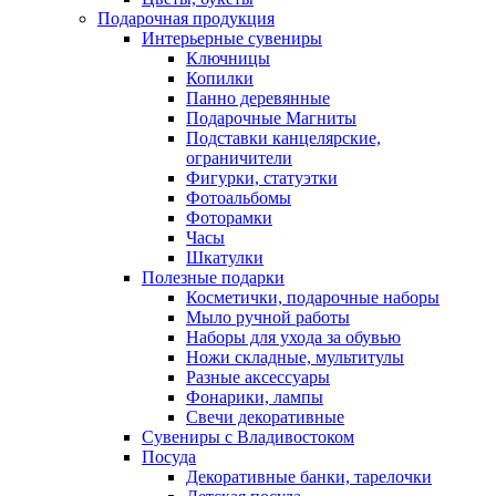
Подарочная продукция
Интерьерные сувениры
Ключницы
Копилки
Панно деревянные
Подарочные Магниты
Подставки канцелярские,
ограничители
Фигурки, статуэтки
Фотоальбомы
Фоторамки
Часы
Шкатулки
Полезные подарки
Косметички, подарочные наборы
Мыло ручной работы
Наборы для ухода за обувью
Ножи складные, мультитулы
Разные аксессуары
Фонарики, лампы
Свечи декоративные
Сувениры с Владивостоком
Посуда
Декоративные банки, тарелочки