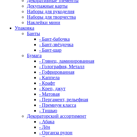
Декоративные элементы
Декупажные карты
Наборы для рукоделия
Наборы для творчества
Наклейки мини
Упаковка
Банты
- Бант-бабочка
- Бант-звёздочка
- Бант-шар
Бумага
- Глянец, ламинированная
- Голография, Металл
- Гофрированная
- Каппела
- Крафт
- Креп, джут
- Матовая
- Пергамент, рельефная
- Премиум класса
- Тишью
Декораторский ассортимент
- Абака
- Лён
- Органза рулон