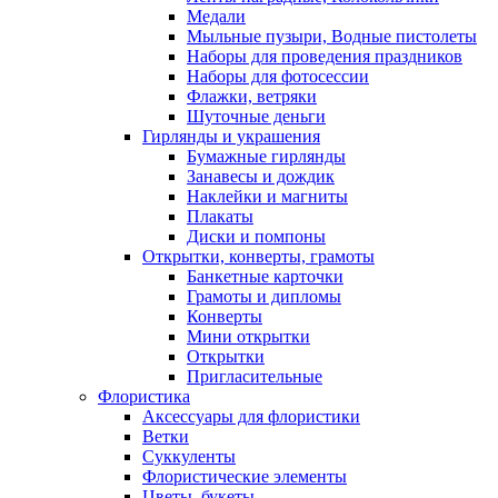
Медали
Мыльные пузыри, Водные пистолеты
Наборы для проведения праздников
Наборы для фотосессии
Флажки, ветряки
Шуточные деньги
Гирлянды и украшения
Бумажные гирлянды
Занавесы и дождик
Наклейки и магниты
Плакаты
Диски и помпоны
Открытки, конверты, грамоты
Банкетные карточки
Грамоты и дипломы
Конверты
Мини открытки
Открытки
Пригласительные
Флористика
Аксессуары для флористики
Ветки
Суккуленты
Флористические элементы
Цветы, букеты