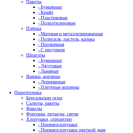
Пакеты
- Бумажные
- Крафт
- Пластиковые
- Полиэтиленовые
Плёнка
- Матовая и металлизированная
- Полисилк, пастель, калька
- Прозрачная
- С рисунком
Шпагаты
- Бумажные
- Джутовые
- Льняные
Ящики, корзины
- Деревянные
- Плетеные корзины
Пиротехника
Бенгальские огни
Салюты, ракеты
Факелы
Фонтаны, петарды, свечи
Хлопушки, серпантин
- Пневмохлопушки
- Пневмохлопушки цветной дым