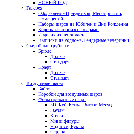
НОВЫЙ ГОД
Галерея
Оформление Праздников, Мероприятий,
Помещений
Наборы шаров на Юбилеи и Дни Рождения
Коробки-сюрпризы с шарами
Изделия из пенопласта
Выписки из Роддома, Гендерные вечеринки
Съедобные трубочки
Брюле
Дольче
Стандарт
Крафт
Дольче
Стандарт
Воздушные шары
Баблс
Коробки для воздушных шаров
Фольгированные шары
3D, Куб, Конус, Зигзаг, Месяц
Звёзды
Круги
Мини фигуры
Надписи, Буквы
Сердца