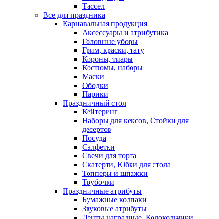
Тассел
Все для праздника
Карнавальная продукция
Аксессуары и атрибутика
Головные уборы
Грим, краски, тату
Короны, тиары
Костюмы, наборы
Маски
Ободки
Парики
Праздничный стол
Кейтеринг
Наборы для кексов, Стойки для
десертов
Посуда
Салфетки
Свечи для торта
Скатерти, Юбки для стола
Топперы и шпажки
Трубочки
Праздничные атрибуты
Бумажные колпаки
Звуковые атрибуты
Ленты наградные, Колокольчики