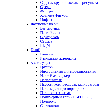
Сердца, круги и звезды с рисунком
Сферы
Фигуры
Ходячие Фигуры
Цифры
Латексные шары
Без рисунка
Панч боллы
С рисунком
Сердца
ШДМ
Гелий
Баллоны
Расходные материалы
Аксессуары
Грузики
Инструменты для моделирования
Наклейки, маркеры
Наполнители
Насосы, компрессоры, калибраторы
Пакеты для траспортировки
Палочки + зажимы
Полимерный клей (HI-FLOAT),
Полироль
Светодиоды