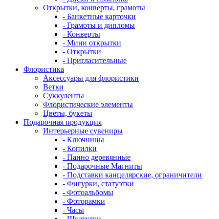
Открытки, конверты, грамоты
- Банкетные карточки
- Грамоты и дипломы
- Конверты
- Мини открытки
- Открытки
- Пригласительные
Флористика
Аксессуары для флористики
Ветки
Суккуленты
Флористические элементы
Цветы, букеты
Подарочная продукция
Интерьерные сувениры
- Ключницы
- Копилки
- Панно деревянные
- Подарочные Магниты
- Подставки канцелярские, ограничители
- Фигурки, статуэтки
- Фотоальбомы
- Фоторамки
- Часы
- Шкатулки