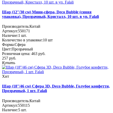
Шар (12''/30 см) Мини-сфера, Deco Bubble (синяя
упаковка), Прозрачный, Кристалл, 10 шт. в уп. Falali
Производитель:
Китай
Артикул:
550171
Наличие:
1
шт.
Количество в упаковке:
10 шт
Форма:
Сфера
Цвет:
Прозрачный
Розничная цена:
463 руб.
257 руб.
Купить
Хит
Шар (18''/46 см) Сфера 3D, Deco Bubble, Голубое конфетти,
Прозрачный, 1 шт. Falali
Производитель:
Китай
Артикул:
550115
Наличие:
5
шт.