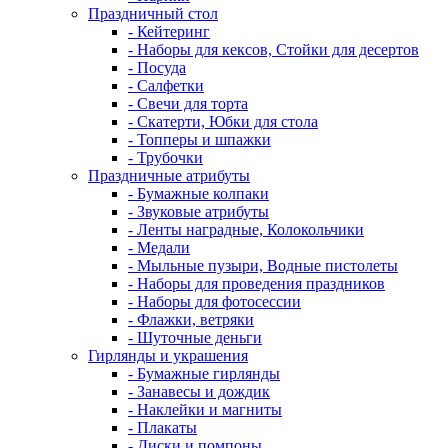
Праздничный стол
- Кейтеринг
- Наборы для кексов, Стойки для десертов
- Посуда
- Салфетки
- Свечи для торта
- Скатерти, Юбки для стола
- Топперы и шпажки
- Трубочки
Праздничные атрибуты
- Бумажные колпаки
- Звуковые атрибуты
- Ленты наградные, Колокольчики
- Медали
- Мыльные пузыри, Водные пистолеты
- Наборы для проведения праздников
- Наборы для фотосессии
- Флажки, ветряки
- Шуточные деньги
Гирлянды и украшения
- Бумажные гирлянды
- Занавесы и дождик
- Наклейки и магниты
- Плакаты
- Диски и помпоны