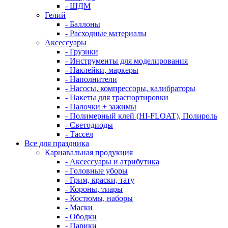
- ШДМ
Гелий
- Баллоны
- Расходные материалы
Аксессуары
- Грузики
- Инструменты для моделирования
- Наклейки, маркеры
- Наполнители
- Насосы, компрессоры, калибраторы
- Пакеты для траспортировки
- Палочки + зажимы
- Полимерный клей (HI-FLOAT), Полироль
- Светодиоды
- Тассел
Все для праздника
Карнавальная продукция
- Аксессуары и атрибутика
- Головные уборы
- Грим, краски, тату
- Короны, тиары
- Костюмы, наборы
- Маски
- Ободки
- Парики