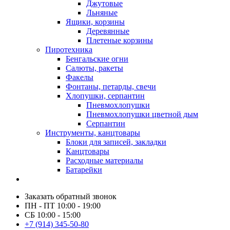
Джутовые
Льняные
Ящики, корзины
Деревянные
Плетеные корзины
Пиротехника
Бенгальские огни
Салюты, ракеты
Факелы
Фонтаны, петарды, свечи
Хлопушки, серпантин
Пневмохлопушки
Пневмохлопушки цветной дым
Серпантин
Инструменты, канцтовары
Блоки для записей, закладки
Канцтовары
Расходные материалы
Батарейки
Заказать обратный звонок
ПН - ПТ 10:00 - 19:00
СБ 10:00 - 15:00
+7 (914) 345-50-80