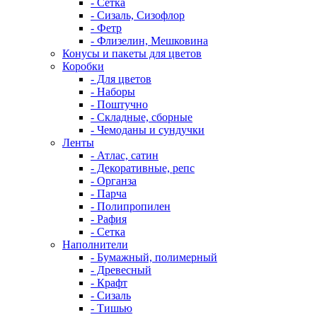
- Сетка
- Сизаль, Сизофлор
- Фетр
- Флизелин, Мешковина
Конусы и пакеты для цветов
Коробки
- Для цветов
- Наборы
- Поштучно
- Складные, сборные
- Чемоданы и сундучки
Ленты
- Атлас, сатин
- Декоративные, репс
- Органза
- Парча
- Полипропилен
- Рафия
- Сетка
Наполнители
- Бумажный, полимерный
- Древесный
- Крафт
- Сизаль
- Тишью