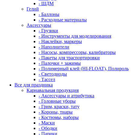
- ШДМ
Гелий
- Баллоны
- Расходные материалы
Аксессуары
- Грузики
- Инструменты для моделирования
- Наклейки, маркеры
- Наполнители
- Насосы, компрессоры, калибраторы
- Пакеты для траспортировки
- Палочки + зажимы
- Полимерный клей (HI-FLOAT), Полироль
- Светодиоды
- Тассел
Все для праздника
Карнавальная продукция
- Аксессуары и атрибутика
- Головные уборы
- Грим, краски, тату
- Короны, тиары
- Костюмы, наборы
- Маски
- Ободки
- Парики