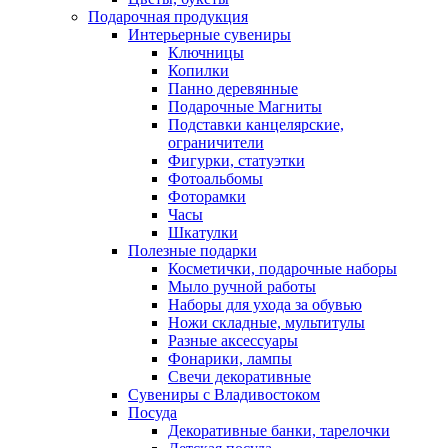
Подарочная продукция
Интерьерные сувениры
Ключницы
Копилки
Панно деревянные
Подарочные Магниты
Подставки канцелярские,
ограничители
Фигурки, статуэтки
Фотоальбомы
Фоторамки
Часы
Шкатулки
Полезные подарки
Косметички, подарочные наборы
Мыло ручной работы
Наборы для ухода за обувью
Ножи складные, мультитулы
Разные аксессуары
Фонарики, лампы
Свечи декоративные
Сувениры с Владивостоком
Посуда
Декоративные банки, тарелочки