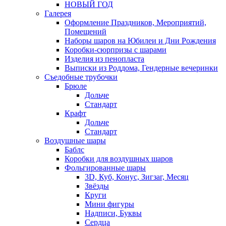
НОВЫЙ ГОД
Галерея
Оформление Праздников, Мероприятий,
Помещений
Наборы шаров на Юбилеи и Дни Рождения
Коробки-сюрпризы с шарами
Изделия из пенопласта
Выписки из Роддома, Гендерные вечеринки
Съедобные трубочки
Брюле
Дольче
Стандарт
Крафт
Дольче
Стандарт
Воздушные шары
Баблс
Коробки для воздушных шаров
Фольгированные шары
3D, Куб, Конус, Зигзаг, Месяц
Звёзды
Круги
Мини фигуры
Надписи, Буквы
Сердца