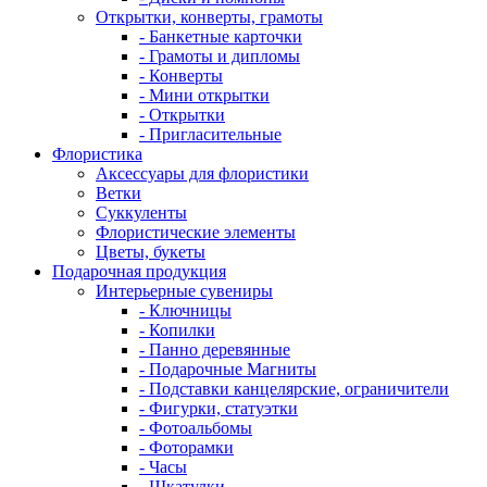
Открытки, конверты, грамоты
- Банкетные карточки
- Грамоты и дипломы
- Конверты
- Мини открытки
- Открытки
- Пригласительные
Флористика
Аксессуары для флористики
Ветки
Суккуленты
Флористические элементы
Цветы, букеты
Подарочная продукция
Интерьерные сувениры
- Ключницы
- Копилки
- Панно деревянные
- Подарочные Магниты
- Подставки канцелярские, ограничители
- Фигурки, статуэтки
- Фотоальбомы
- Фоторамки
- Часы
- Шкатулки