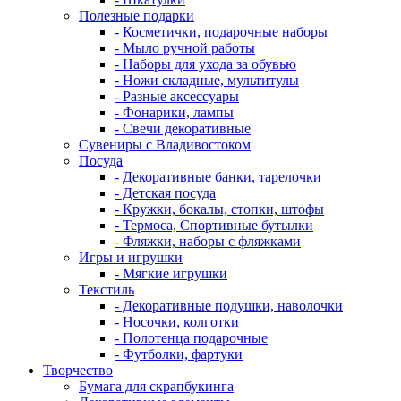
Полезные подарки
- Косметички, подарочные наборы
- Мыло ручной работы
- Наборы для ухода за обувью
- Ножи складные, мультитулы
- Разные аксессуары
- Фонарики, лампы
- Свечи декоративные
Сувениры с Владивостоком
Посуда
- Декоративные банки, тарелочки
- Детская посуда
- Кружки, бокалы, стопки, штофы
- Термоса, Спортивные бутылки
- Фляжки, наборы с фляжками
Игры и игрушки
- Мягкие игрушки
Текстиль
- Декоративные подушки, наволочки
- Носочки, колготки
- Полотенца подарочные
- Футболки, фартуки
Творчество
Бумага для скрапбукинга