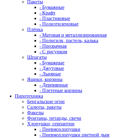
Пакеты
- Бумажные
- Крафт
- Пластиковые
- Полиэтиленовые
Плёнка
- Матовая и металлизированная
- Полисилк, пастель, калька
- Прозрачная
- С рисунком
Шпагаты
- Бумажные
- Джутовые
- Льняные
Ящики, корзины
- Деревянные
- Плетеные корзины
Пиротехника
Бенгальские огни
Салюты, ракеты
Факелы
Фонтаны, петарды, свечи
Хлопушки, серпантин
- Пневмохлопушки
- Пневмохлопушки цветной дым