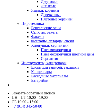
Джутовые
Льняные
Ящики, корзины
Деревянные
Плетеные корзины
Пиротехника
Бенгальские огни
Салюты, ракеты
Факелы
Фонтаны, петарды, свечи
Хлопушки, серпантин
Пневмохлопушки
Пневмохлопушки цветной дым
Серпантин
Инструменты, канцтовары
Блоки для записей, закладки
Канцтовары
Расходные материалы
Батарейки
Заказать обратный звонок
ПН - ПТ 10:00 - 19:00
СБ 10:00 - 15:00
+7 (914) 345-50-80