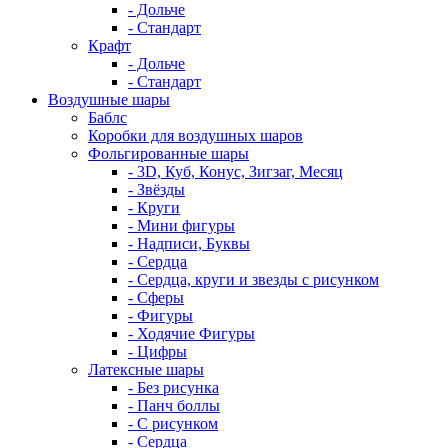
- Дольче
- Стандарт
Крафт
- Дольче
- Стандарт
Воздушные шары
Баблс
Коробки для воздушных шаров
Фольгированные шары
- 3D, Куб, Конус, Зигзаг, Месяц
- Звёзды
- Круги
- Мини фигуры
- Надписи, Буквы
- Сердца
- Сердца, круги и звезды с рисунком
- Сферы
- Фигуры
- Ходячие Фигуры
- Цифры
Латексные шары
- Без рисунка
- Панч боллы
- С рисунком
- Сердца