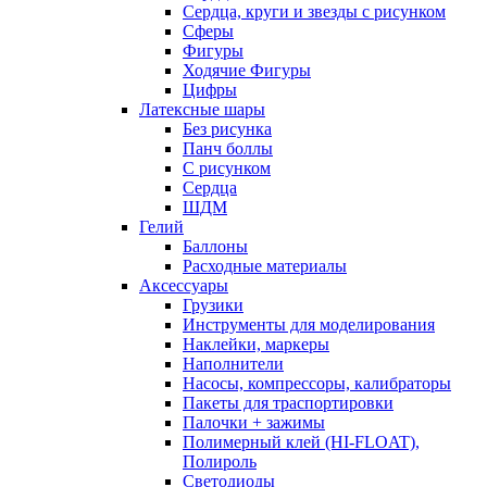
Сердца, круги и звезды с рисунком
Сферы
Фигуры
Ходячие Фигуры
Цифры
Латексные шары
Без рисунка
Панч боллы
С рисунком
Сердца
ШДМ
Гелий
Баллоны
Расходные материалы
Аксессуары
Грузики
Инструменты для моделирования
Наклейки, маркеры
Наполнители
Насосы, компрессоры, калибраторы
Пакеты для траспортировки
Палочки + зажимы
Полимерный клей (HI-FLOAT),
Полироль
Светодиоды