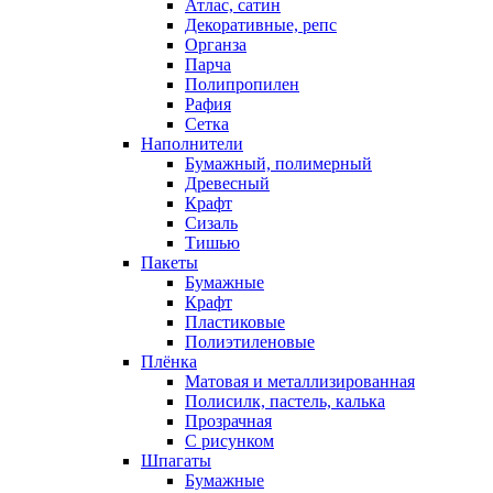
Атлас, сатин
Декоративные, репс
Органза
Парча
Полипропилен
Рафия
Сетка
Наполнители
Бумажный, полимерный
Древесный
Крафт
Сизаль
Тишью
Пакеты
Бумажные
Крафт
Пластиковые
Полиэтиленовые
Плёнка
Матовая и металлизированная
Полисилк, пастель, калька
Прозрачная
С рисунком
Шпагаты
Бумажные