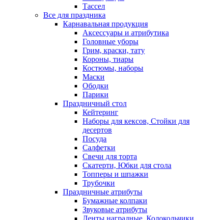
Тассел
Все для праздника
Карнавальная продукция
Аксессуары и атрибутика
Головные уборы
Грим, краски, тату
Короны, тиары
Костюмы, наборы
Маски
Ободки
Парики
Праздничный стол
Кейтеринг
Наборы для кексов, Стойки для
десертов
Посуда
Салфетки
Свечи для торта
Скатерти, Юбки для стола
Топперы и шпажки
Трубочки
Праздничные атрибуты
Бумажные колпаки
Звуковые атрибуты
Ленты наградные, Колокольчики