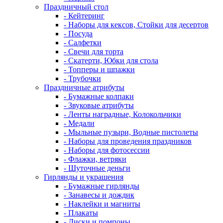
Праздничный стол
- Кейтеринг
- Наборы для кексов, Стойки для десертов
- Посуда
- Салфетки
- Свечи для торта
- Скатерти, Юбки для стола
- Топперы и шпажки
- Трубочки
Праздничные атрибуты
- Бумажные колпаки
- Звуковые атрибуты
- Ленты наградные, Колокольчики
- Медали
- Мыльные пузыри, Водные пистолеты
- Наборы для проведения праздников
- Наборы для фотосессии
- Флажки, ветряки
- Шуточные деньги
Гирлянды и украшения
- Бумажные гирлянды
- Занавесы и дождик
- Наклейки и магниты
- Плакаты
- Диски и помпоны