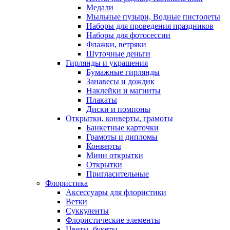
Медали
Мыльные пузыри, Водные пистолеты
Наборы для проведения праздников
Наборы для фотосессии
Флажки, ветряки
Шуточные деньги
Гирлянды и украшения
Бумажные гирлянды
Занавесы и дождик
Наклейки и магниты
Плакаты
Диски и помпоны
Открытки, конверты, грамоты
Банкетные карточки
Грамоты и дипломы
Конверты
Мини открытки
Открытки
Пригласительные
Флористика
Аксессуары для флористики
Ветки
Суккуленты
Флористические элементы
Цветы, букеты