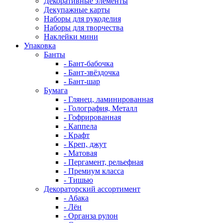
Декоративные элементы
Декупажные карты
Наборы для рукоделия
Наборы для творчества
Наклейки мини
Упаковка
Банты
- Бант-бабочка
- Бант-звёздочка
- Бант-шар
Бумага
- Глянец, ламинированная
- Голография, Металл
- Гофрированная
- Каппела
- Крафт
- Креп, джут
- Матовая
- Пергамент, рельефная
- Премиум класса
- Тишью
Декораторский ассортимент
- Абака
- Лён
- Органза рулон