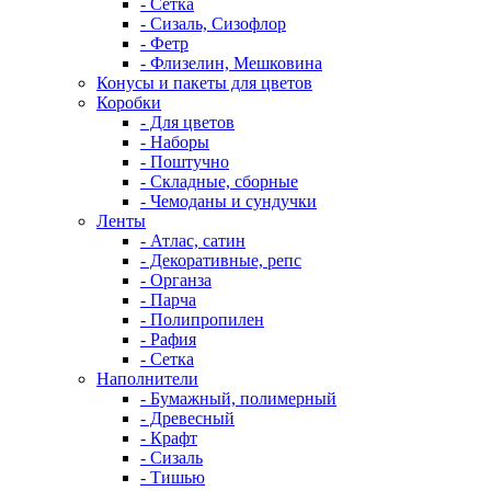
- Сетка
- Сизаль, Сизофлор
- Фетр
- Флизелин, Мешковина
Конусы и пакеты для цветов
Коробки
- Для цветов
- Наборы
- Поштучно
- Складные, сборные
- Чемоданы и сундучки
Ленты
- Атлас, сатин
- Декоративные, репс
- Органза
- Парча
- Полипропилен
- Рафия
- Сетка
Наполнители
- Бумажный, полимерный
- Древесный
- Крафт
- Сизаль
- Тишью