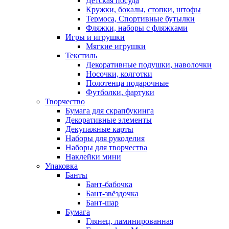
Детская посуда
Кружки, бокалы, стопки, штофы
Термоса, Спортивные бутылки
Фляжки, наборы с фляжками
Игры и игрушки
Мягкие игрушки
Текстиль
Декоративные подушки, наволочки
Носочки, колготки
Полотенца подарочные
Футболки, фартуки
Творчество
Бумага для скрапбукинга
Декоративные элементы
Декупажные карты
Наборы для рукоделия
Наборы для творчества
Наклейки мини
Упаковка
Банты
Бант-бабочка
Бант-звёздочка
Бант-шар
Бумага
Глянец, ламинированная