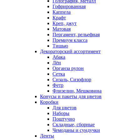
Голография, Металл
Гофрированная
Каппела
Крафт
Креп, джут
Матовая
Пергамент, рельефная
Премиум класса
Тишью
Декораторский ассортимент
Абака
Лён
Органза рулон
Сетка
Сизаль, Сизофлор
Фетр
Флизелин, Мешковина
Конусы и пакеты для цветов
Коробки
Для цветов
Наборы
Поштучно
Складные, сборные
Чемоданы и сундучки
Ленты