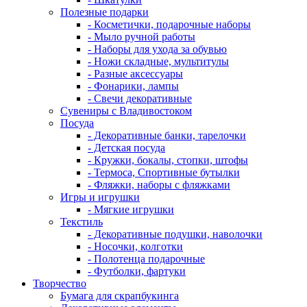
Полезные подарки
- Косметички, подарочные наборы
- Мыло ручной работы
- Наборы для ухода за обувью
- Ножи складные, мультитулы
- Разные аксессуары
- Фонарики, лампы
- Свечи декоративные
Сувениры с Владивостоком
Посуда
- Декоративные банки, тарелочки
- Детская посуда
- Кружки, бокалы, стопки, штофы
- Термоса, Спортивные бутылки
- Фляжки, наборы с фляжками
Игры и игрушки
- Мягкие игрушки
Текстиль
- Декоративные подушки, наволочки
- Носочки, колготки
- Полотенца подарочные
- Футболки, фартуки
Творчество
Бумага для скрапбукинга