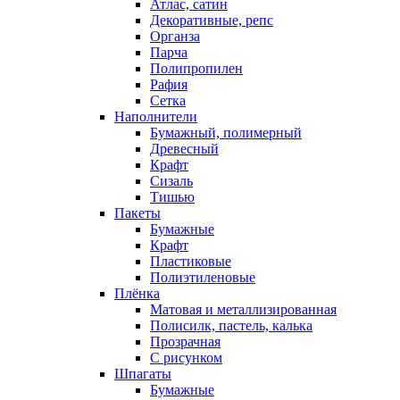
Атлас, сатин
Декоративные, репс
Органза
Парча
Полипропилен
Рафия
Сетка
Наполнители
Бумажный, полимерный
Древесный
Крафт
Сизаль
Тишью
Пакеты
Бумажные
Крафт
Пластиковые
Полиэтиленовые
Плёнка
Матовая и металлизированная
Полисилк, пастель, калька
Прозрачная
С рисунком
Шпагаты
Бумажные