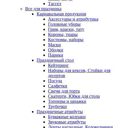
Тассел
Все для праздника
Карнавальная продукция
Аксессуары и атрибутика
Головные уборы
Грим, краски, тату
Короны, тиары
Костюмы, наборы
Маски
Ободки
Парики
Праздничный стол
Кейтеринг
Наборы для кексов, Стойки для
десертов
Посуда
Салфетки
Свечи для торта
Скатерти, Юбки для стола
Топперы и шпажки
Трубочки
Праздничные атрибуты
Бумажные колпаки
Звуковые атрибуты
Ленты наградные, Колокольчики