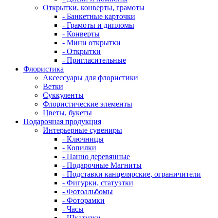
Открытки, конверты, грамоты
- Банкетные карточки
- Грамоты и дипломы
- Конверты
- Мини открытки
- Открытки
- Пригласительные
Флористика
Аксессуары для флористики
Ветки
Суккуленты
Флористические элементы
Цветы, букеты
Подарочная продукция
Интерьерные сувениры
- Ключницы
- Копилки
- Панно деревянные
- Подарочные Магниты
- Подставки канцелярские, ограничители
- Фигурки, статуэтки
- Фотоальбомы
- Фоторамки
- Часы
- Шкатулки