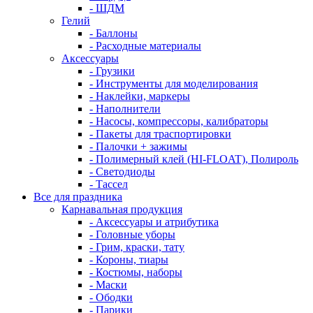
- ШДМ
Гелий
- Баллоны
- Расходные материалы
Аксессуары
- Грузики
- Инструменты для моделирования
- Наклейки, маркеры
- Наполнители
- Насосы, компрессоры, калибраторы
- Пакеты для траспортировки
- Палочки + зажимы
- Полимерный клей (HI-FLOAT), Полироль
- Светодиоды
- Тассел
Все для праздника
Карнавальная продукция
- Аксессуары и атрибутика
- Головные уборы
- Грим, краски, тату
- Короны, тиары
- Костюмы, наборы
- Маски
- Ободки
- Парики