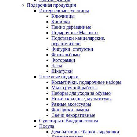
Подарочная продукция
Интерьерные сувениры
Ключницы
Копилки
Панно деревянные
Подарочные Магниты
Подставки канцелярские,
ограничители
Фигурки, статуэтки
Фотоальбомы
Фоторамки
Часы
Шкатулки
Полезные подарки
Косметички, подарочные наборы
Мыло ручной работы
Наборы для ухода за обувью
Ножи складные, мультитулы
Разные аксессуары
Фонарики, лампы
Свечи декоративные
Сувениры с Владивостоком
Посуда
Декоративные банки, тарелочки