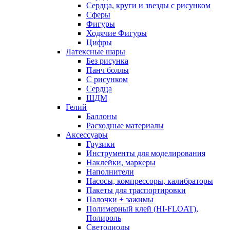
Сердца, круги и звезды с рисунком
Сферы
Фигуры
Ходячие Фигуры
Цифры
Латексные шары
Без рисунка
Панч боллы
С рисунком
Сердца
ШДМ
Гелий
Баллоны
Расходные материалы
Аксессуары
Грузики
Инструменты для моделирования
Наклейки, маркеры
Наполнители
Насосы, компрессоры, калибраторы
Пакеты для траспортировки
Палочки + зажимы
Полимерный клей (HI-FLOAT),
Полироль
Светодиоды