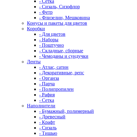
- Сетка
- Сизаль, Сизофлор
- Фетр
- Флизелин, Мешковина
Конусы и пакеты для цветов
Коробки
- Для цветов
- Наборы
- Поштучно
- Складные, сборные
- Чемоданы и сундучки
Ленты
- Атлас, сатин
- Декоративные, репс
- Органза
- Парча
- Полипропилен
- Рафия
- Сетка
Наполнители
- Бумажный, полимерный
- Древесный
- Крафт
- Сизаль
- Тишью