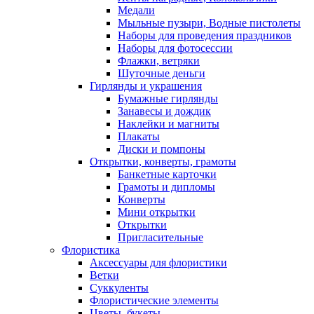
Медали
Мыльные пузыри, Водные пистолеты
Наборы для проведения праздников
Наборы для фотосессии
Флажки, ветряки
Шуточные деньги
Гирлянды и украшения
Бумажные гирлянды
Занавесы и дождик
Наклейки и магниты
Плакаты
Диски и помпоны
Открытки, конверты, грамоты
Банкетные карточки
Грамоты и дипломы
Конверты
Мини открытки
Открытки
Пригласительные
Флористика
Аксессуары для флористики
Ветки
Суккуленты
Флористические элементы
Цветы, букеты