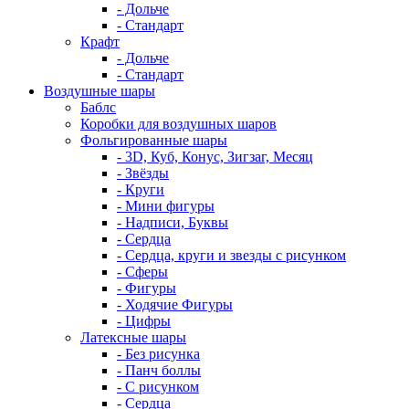
- Дольче
- Стандарт
Крафт
- Дольче
- Стандарт
Воздушные шары
Баблс
Коробки для воздушных шаров
Фольгированные шары
- 3D, Куб, Конус, Зигзаг, Месяц
- Звёзды
- Круги
- Мини фигуры
- Надписи, Буквы
- Сердца
- Сердца, круги и звезды с рисунком
- Сферы
- Фигуры
- Ходячие Фигуры
- Цифры
Латексные шары
- Без рисунка
- Панч боллы
- С рисунком
- Сердца