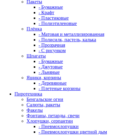
Пакеты
- Бумажные
- Крафт
- Пластиковые
- Полиэтиленовые
Плёнка
- Матовая и металлизированная
- Полисилк, пастель, калька
- Прозрачная
- С рисунком
Шпагаты
- Бумажные
- Джутовые
- Льняные
Ящики, корзины
- Деревянные
- Плетеные корзины
Пиротехника
Бенгальские огни
Салюты, ракеты
Факелы
Фонтаны, петарды, свечи
Хлопушки, серпантин
- Пневмохлопушки
- Пневмохлопушки цветной дым