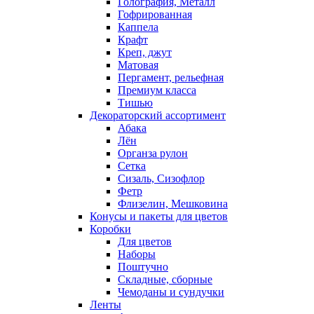
Голография, Металл
Гофрированная
Каппела
Крафт
Креп, джут
Матовая
Пергамент, рельефная
Премиум класса
Тишью
Декораторский ассортимент
Абака
Лён
Органза рулон
Сетка
Сизаль, Сизофлор
Фетр
Флизелин, Мешковина
Конусы и пакеты для цветов
Коробки
Для цветов
Наборы
Поштучно
Складные, сборные
Чемоданы и сундучки
Ленты