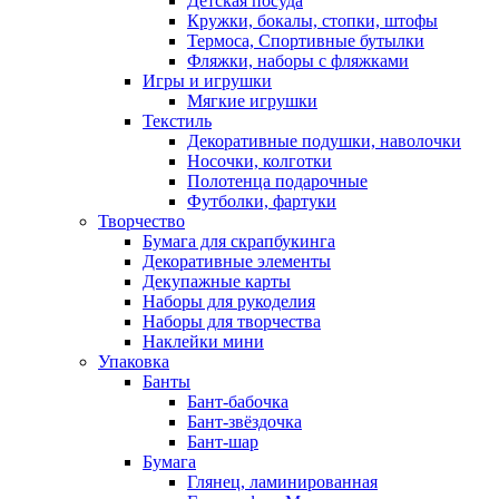
Детская посуда
Кружки, бокалы, стопки, штофы
Термоса, Спортивные бутылки
Фляжки, наборы с фляжками
Игры и игрушки
Мягкие игрушки
Текстиль
Декоративные подушки, наволочки
Носочки, колготки
Полотенца подарочные
Футболки, фартуки
Творчество
Бумага для скрапбукинга
Декоративные элементы
Декупажные карты
Наборы для рукоделия
Наборы для творчества
Наклейки мини
Упаковка
Банты
Бант-бабочка
Бант-звёздочка
Бант-шар
Бумага
Глянец, ламинированная