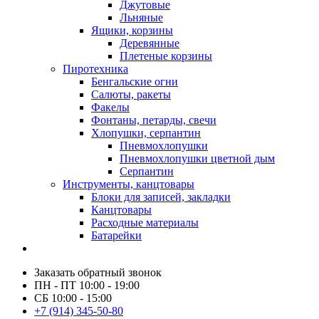
Джутовые
Льняные
Ящики, корзины
Деревянные
Плетеные корзины
Пиротехника
Бенгальские огни
Салюты, ракеты
Факелы
Фонтаны, петарды, свечи
Хлопушки, серпантин
Пневмохлопушки
Пневмохлопушки цветной дым
Серпантин
Инструменты, канцтовары
Блоки для записей, закладки
Канцтовары
Расходные материалы
Батарейки
Заказать обратный звонок
ПН - ПТ 10:00 - 19:00
СБ 10:00 - 15:00
+7 (914) 345-50-80