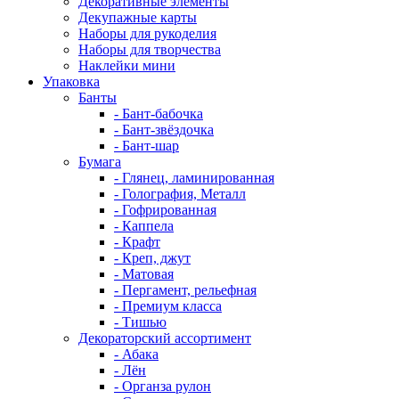
Декоративные элементы
Декупажные карты
Наборы для рукоделия
Наборы для творчества
Наклейки мини
Упаковка
Банты
- Бант-бабочка
- Бант-звёздочка
- Бант-шар
Бумага
- Глянец, ламинированная
- Голография, Металл
- Гофрированная
- Каппела
- Крафт
- Креп, джут
- Матовая
- Пергамент, рельефная
- Премиум класса
- Тишью
Декораторский ассортимент
- Абака
- Лён
- Органза рулон