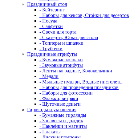
Праздничный стол
- Кейтеринг
- Наборы для кексов, Стойки для десертов
- Посуда
- Салфетки
- Свечи для торта
- Скатерти, Юбки для стола
- Топперы и шпажки
- Трубочки
Праздничные атрибуты
- Бумажные колпаки
- Звуковые атрибуты
- Ленты наградные, Колокольчики
- Медали
- Мыльные пузыри, Водные пистолеты
- Наборы для проведения праздников
- Наборы для фотосессии
- Флажки, ветряки
- Шуточные деньги
Гирлянды и украшения
- Бумажные гирлянды
- Занавесы и дождик
- Наклейки и магниты
- Плакаты
- Диски и помпоны