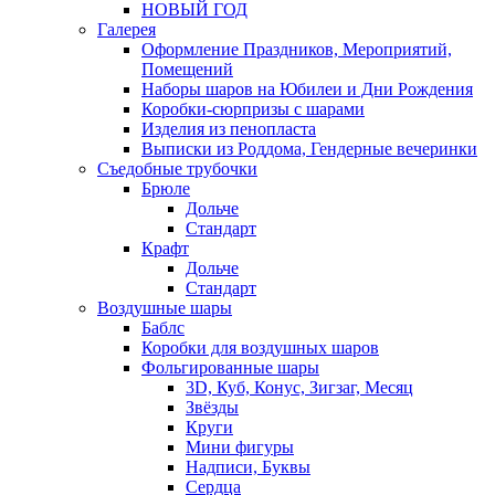
НОВЫЙ ГОД
Галерея
Оформление Праздников, Мероприятий,
Помещений
Наборы шаров на Юбилеи и Дни Рождения
Коробки-сюрпризы с шарами
Изделия из пенопласта
Выписки из Роддома, Гендерные вечеринки
Съедобные трубочки
Брюле
Дольче
Стандарт
Крафт
Дольче
Стандарт
Воздушные шары
Баблс
Коробки для воздушных шаров
Фольгированные шары
3D, Куб, Конус, Зигзаг, Месяц
Звёзды
Круги
Мини фигуры
Надписи, Буквы
Сердца