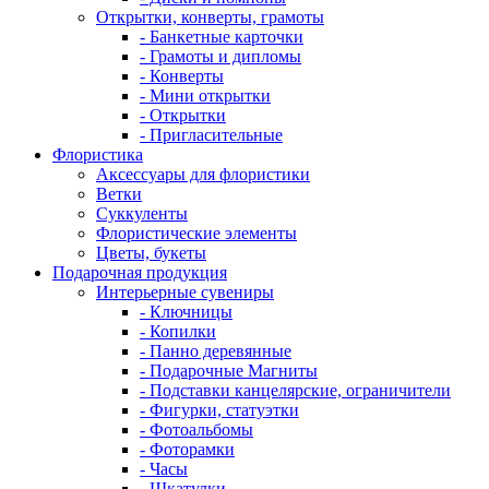
Открытки, конверты, грамоты
- Банкетные карточки
- Грамоты и дипломы
- Конверты
- Мини открытки
- Открытки
- Пригласительные
Флористика
Аксессуары для флористики
Ветки
Суккуленты
Флористические элементы
Цветы, букеты
Подарочная продукция
Интерьерные сувениры
- Ключницы
- Копилки
- Панно деревянные
- Подарочные Магниты
- Подставки канцелярские, ограничители
- Фигурки, статуэтки
- Фотоальбомы
- Фоторамки
- Часы
- Шкатулки