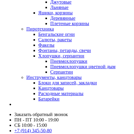
Джутовые
Льняные
Ящики, корзины
Деревянные
Плетеные корзины
Пиротехника
Бенгальские огни
Салюты, ракеты
Факелы
Фонтаны, петарды, свечи
Хлопушки, серпантин
Пневмохлопушки
Пневмохлопушки цветной дым
Серпантин
Инструменты, канцтовары
Блоки для записей, закладки
Канцтовары
Расходные материалы
Батарейки
Заказать обратный звонок
ПН - ПТ 10:00 - 19:00
СБ 10:00 - 15:00
+7 (914) 345-50-80