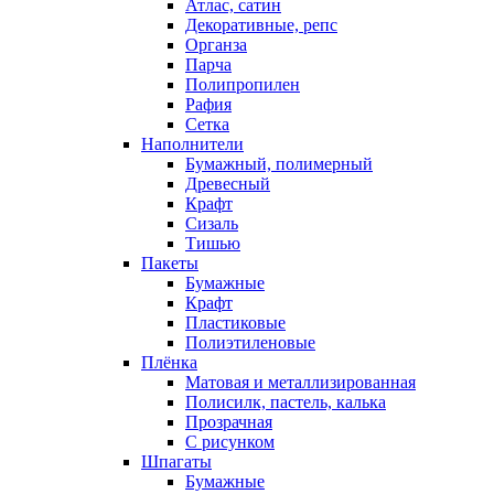
Атлас, сатин
Декоративные, репс
Органза
Парча
Полипропилен
Рафия
Сетка
Наполнители
Бумажный, полимерный
Древесный
Крафт
Сизаль
Тишью
Пакеты
Бумажные
Крафт
Пластиковые
Полиэтиленовые
Плёнка
Матовая и металлизированная
Полисилк, пастель, калька
Прозрачная
С рисунком
Шпагаты
Бумажные