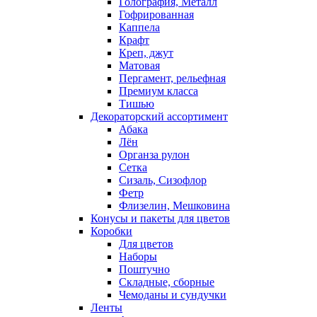
Голография, Металл
Гофрированная
Каппела
Крафт
Креп, джут
Матовая
Пергамент, рельефная
Премиум класса
Тишью
Декораторский ассортимент
Абака
Лён
Органза рулон
Сетка
Сизаль, Сизофлор
Фетр
Флизелин, Мешковина
Конусы и пакеты для цветов
Коробки
Для цветов
Наборы
Поштучно
Складные, сборные
Чемоданы и сундучки
Ленты