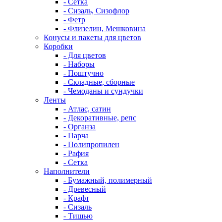
- Сетка
- Сизаль, Сизофлор
- Фетр
- Флизелин, Мешковина
Конусы и пакеты для цветов
Коробки
- Для цветов
- Наборы
- Поштучно
- Складные, сборные
- Чемоданы и сундучки
Ленты
- Атлас, сатин
- Декоративные, репс
- Органза
- Парча
- Полипропилен
- Рафия
- Сетка
Наполнители
- Бумажный, полимерный
- Древесный
- Крафт
- Сизаль
- Тишью