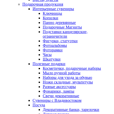
Подарочная продукция
Интерьерные сувениры
Ключницы
Копилки
Панно деревянные
Подарочные Магниты
Подставки канцелярские,
ограничители
Фигурки, статуэтки
Фотоальбомы
Фоторамки
Часы
Шкатулки
Полезные подарки
Косметички, подарочные наборы
Мыло ручной работы
Наборы для ухода за обувью
Ножи складные, мультитулы
Разные аксессуары
Фонарики, лампы
Свечи декоративные
Сувениры с Владивостоком
Посуда
Декоративные банки, тарелочки