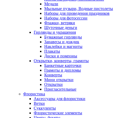
Медали
Мыльные пузыри, Водные пистолеты
Наборы для проведения праздников
Наборы для фотосессии
Флажки, ветряки
Шуточные деньги
Гирлянды и украшения
Бумажные гирлянды
Занавесы и дождик
Наклейки и магниты
Плакаты
Диски и помпоны
Открытки, конверты, грамоты
Банкетные карточки
Грамоты и дипломы
Конверты
Мини открытки
Открытки
Пригласительные
Флористика
Аксессуары для флористики
Ветки
Суккуленты
Флористические элементы
Цветы, букеты