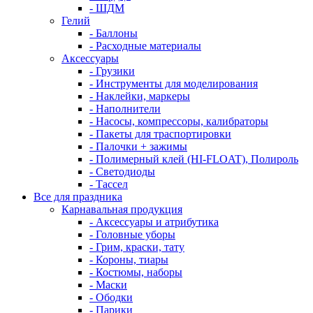
- ШДМ
Гелий
- Баллоны
- Расходные материалы
Аксессуары
- Грузики
- Инструменты для моделирования
- Наклейки, маркеры
- Наполнители
- Насосы, компрессоры, калибраторы
- Пакеты для траспортировки
- Палочки + зажимы
- Полимерный клей (HI-FLOAT), Полироль
- Светодиоды
- Тассел
Все для праздника
Карнавальная продукция
- Аксессуары и атрибутика
- Головные уборы
- Грим, краски, тату
- Короны, тиары
- Костюмы, наборы
- Маски
- Ободки
- Парики