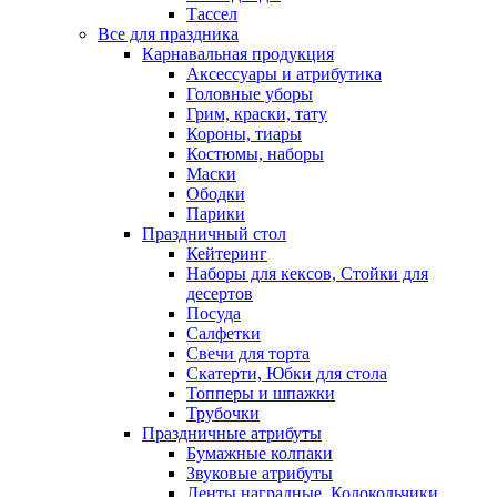
Тассел
Все для праздника
Карнавальная продукция
Аксессуары и атрибутика
Головные уборы
Грим, краски, тату
Короны, тиары
Костюмы, наборы
Маски
Ободки
Парики
Праздничный стол
Кейтеринг
Наборы для кексов, Стойки для
десертов
Посуда
Салфетки
Свечи для торта
Скатерти, Юбки для стола
Топперы и шпажки
Трубочки
Праздничные атрибуты
Бумажные колпаки
Звуковые атрибуты
Ленты наградные, Колокольчики