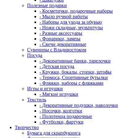
Полезные подарки
- Косметички, подарочные наборы
- Мыло ручной работы
- Наборы для ухода за обувью
- Ножи складные, мультитулы
- Разные аксессуары
- Фонарики, лампы
- Свечи декоративные
Сувениры с Владивостоком
Посуда
- Декоративные банки, тарелочки
- Детская посуда
- Кружки, бокалы, стопки, штофы
- Термоса, Спортивные бутылки
- Фляжки, наборы с фляжками
Игры и игрушки
- Мягкие игрушки
Текстиль
- Декоративные подушки, наволочки
- Носочки, колготки
- Полотенца подарочные
- Футболки, фартуки
Творчество
Бумага для скрапбукинга