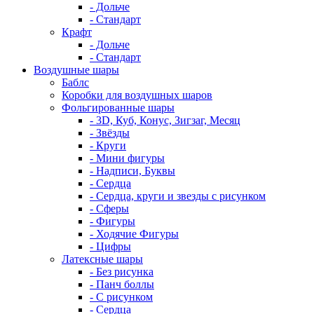
- Дольче
- Стандарт
Крафт
- Дольче
- Стандарт
Воздушные шары
Баблс
Коробки для воздушных шаров
Фольгированные шары
- 3D, Куб, Конус, Зигзаг, Месяц
- Звёзды
- Круги
- Мини фигуры
- Надписи, Буквы
- Сердца
- Сердца, круги и звезды с рисунком
- Сферы
- Фигуры
- Ходячие Фигуры
- Цифры
Латексные шары
- Без рисунка
- Панч боллы
- С рисунком
- Сердца