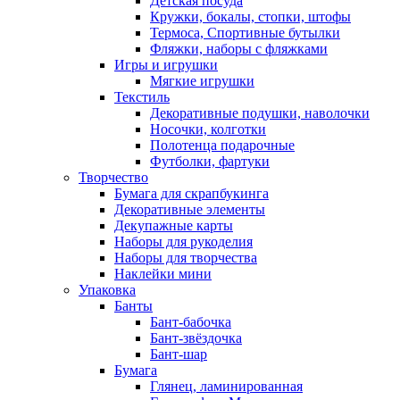
Детская посуда
Кружки, бокалы, стопки, штофы
Термоса, Спортивные бутылки
Фляжки, наборы с фляжками
Игры и игрушки
Мягкие игрушки
Текстиль
Декоративные подушки, наволочки
Носочки, колготки
Полотенца подарочные
Футболки, фартуки
Творчество
Бумага для скрапбукинга
Декоративные элементы
Декупажные карты
Наборы для рукоделия
Наборы для творчества
Наклейки мини
Упаковка
Банты
Бант-бабочка
Бант-звёздочка
Бант-шар
Бумага
Глянец, ламинированная