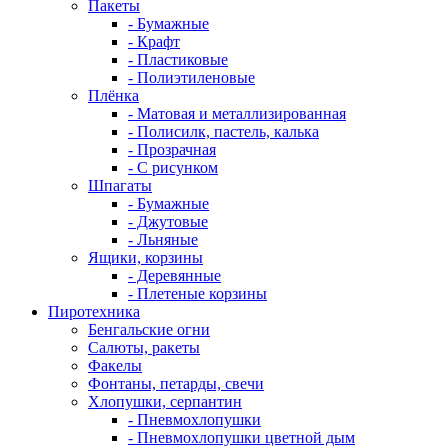
Пакеты
- Бумажные
- Крафт
- Пластиковые
- Полиэтиленовые
Плёнка
- Матовая и металлизированная
- Полисилк, пастель, калька
- Прозрачная
- С рисунком
Шпагаты
- Бумажные
- Джутовые
- Льняные
Ящики, корзины
- Деревянные
- Плетеные корзины
Пиротехника
Бенгальские огни
Салюты, ракеты
Факелы
Фонтаны, петарды, свечи
Хлопушки, серпантин
- Пневмохлопушки
- Пневмохлопушки цветной дым