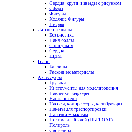
Сердца, круги и звезды с рисунком
Сферы
Фигуры
Ходячие Фигуры
Цифры
Латексные шары
Без рисунка
Панч боллы
С рисунком
Сердца
ШДМ
Гелий
Баллоны
Расходные материалы
Аксессуары
Грузики
Инструменты для моделирования
Наклейки, маркеры
Наполнители
Насосы, компрессоры, калибраторы
Пакеты для траспортировки
Палочки + зажимы
Полимерный клей (HI-FLOAT),
Полироль
Светодиоды