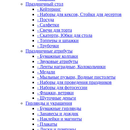
Праздничный стол
- Кейтеринг
- Наборы для кексов, Стойки для десертов
- Посуда
- Салфетки
- Свечи для торта
- Скатерти, Юбки для стола
- Топперы и шпажки
- Трубочки
Праздничные атрибуты
- Бумажные колпаки
- Звуковые атрибуты
- Ленты наградные, Колокольчики
- Медали
- Мыльные пузыри, Водные пистолеты
- Наборы для проведения праздников
- Наборы для фотосессии
- Флажки, ветряки
- Шуточные деньги
Гирлянды и украшения
- Бумажные гирлянды
- Занавесы и дождик
- Наклейки и магниты
- Плакаты
- Диски и помпоны