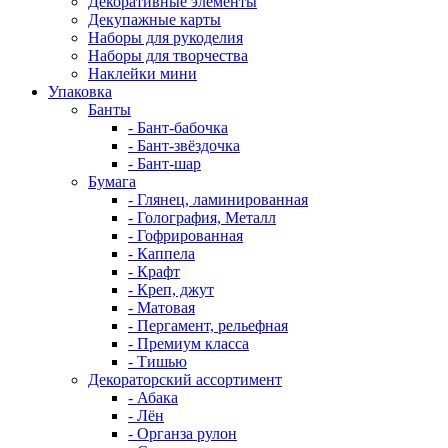
Декоративные элементы
Декупажные карты
Наборы для рукоделия
Наборы для творчества
Наклейки мини
Упаковка
Банты
- Бант-бабочка
- Бант-звёздочка
- Бант-шар
Бумага
- Глянец, ламинированная
- Голография, Металл
- Гофрированная
- Каппела
- Крафт
- Креп, джут
- Матовая
- Пергамент, рельефная
- Премиум класса
- Тишью
Декораторский ассортимент
- Абака
- Лён
- Органза рулон