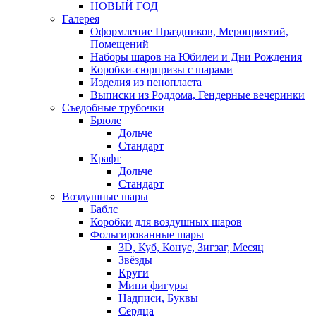
НОВЫЙ ГОД
Галерея
Оформление Праздников, Мероприятий,
Помещений
Наборы шаров на Юбилеи и Дни Рождения
Коробки-сюрпризы с шарами
Изделия из пенопласта
Выписки из Роддома, Гендерные вечеринки
Съедобные трубочки
Брюле
Дольче
Стандарт
Крафт
Дольче
Стандарт
Воздушные шары
Баблс
Коробки для воздушных шаров
Фольгированные шары
3D, Куб, Конус, Зигзаг, Месяц
Звёзды
Круги
Мини фигуры
Надписи, Буквы
Сердца