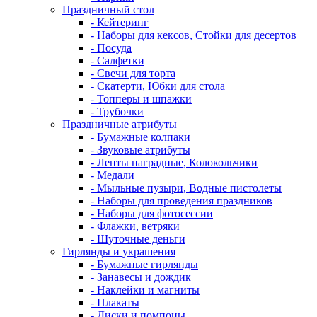
Праздничный стол
- Кейтеринг
- Наборы для кексов, Стойки для десертов
- Посуда
- Салфетки
- Свечи для торта
- Скатерти, Юбки для стола
- Топперы и шпажки
- Трубочки
Праздничные атрибуты
- Бумажные колпаки
- Звуковые атрибуты
- Ленты наградные, Колокольчики
- Медали
- Мыльные пузыри, Водные пистолеты
- Наборы для проведения праздников
- Наборы для фотосессии
- Флажки, ветряки
- Шуточные деньги
Гирлянды и украшения
- Бумажные гирлянды
- Занавесы и дождик
- Наклейки и магниты
- Плакаты
- Диски и помпоны