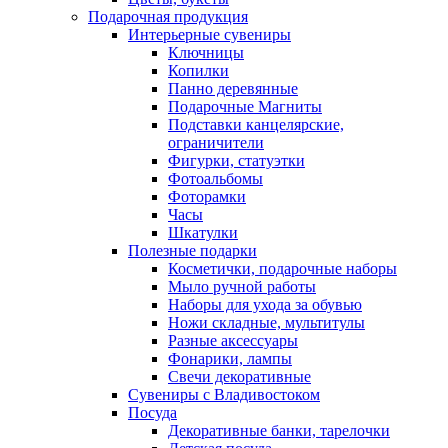
Подарочная продукция
Интерьерные сувениры
Ключницы
Копилки
Панно деревянные
Подарочные Магниты
Подставки канцелярские,
ограничители
Фигурки, статуэтки
Фотоальбомы
Фоторамки
Часы
Шкатулки
Полезные подарки
Косметички, подарочные наборы
Мыло ручной работы
Наборы для ухода за обувью
Ножи складные, мультитулы
Разные аксессуары
Фонарики, лампы
Свечи декоративные
Сувениры с Владивостоком
Посуда
Декоративные банки, тарелочки