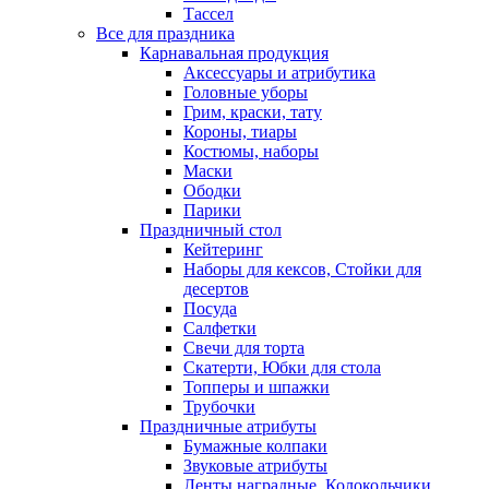
Тассел
Все для праздника
Карнавальная продукция
Аксессуары и атрибутика
Головные уборы
Грим, краски, тату
Короны, тиары
Костюмы, наборы
Маски
Ободки
Парики
Праздничный стол
Кейтеринг
Наборы для кексов, Стойки для
десертов
Посуда
Салфетки
Свечи для торта
Скатерти, Юбки для стола
Топперы и шпажки
Трубочки
Праздничные атрибуты
Бумажные колпаки
Звуковые атрибуты
Ленты наградные, Колокольчики