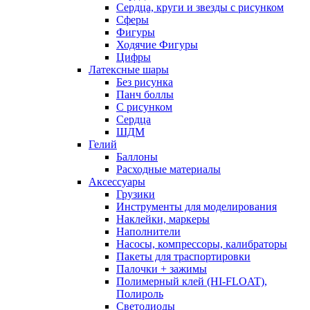
Сердца, круги и звезды с рисунком
Сферы
Фигуры
Ходячие Фигуры
Цифры
Латексные шары
Без рисунка
Панч боллы
С рисунком
Сердца
ШДМ
Гелий
Баллоны
Расходные материалы
Аксессуары
Грузики
Инструменты для моделирования
Наклейки, маркеры
Наполнители
Насосы, компрессоры, калибраторы
Пакеты для траспортировки
Палочки + зажимы
Полимерный клей (HI-FLOAT),
Полироль
Светодиоды