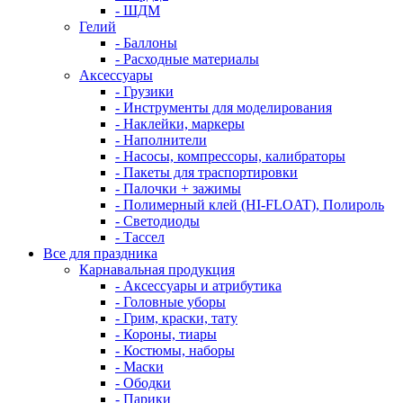
- ШДМ
Гелий
- Баллоны
- Расходные материалы
Аксессуары
- Грузики
- Инструменты для моделирования
- Наклейки, маркеры
- Наполнители
- Насосы, компрессоры, калибраторы
- Пакеты для траспортировки
- Палочки + зажимы
- Полимерный клей (HI-FLOAT), Полироль
- Светодиоды
- Тассел
Все для праздника
Карнавальная продукция
- Аксессуары и атрибутика
- Головные уборы
- Грим, краски, тату
- Короны, тиары
- Костюмы, наборы
- Маски
- Ободки
- Парики