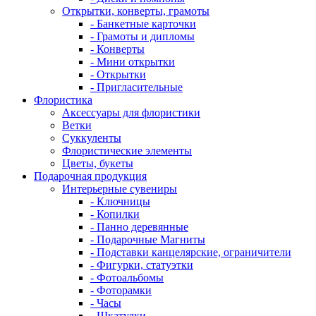
Открытки, конверты, грамоты
- Банкетные карточки
- Грамоты и дипломы
- Конверты
- Мини открытки
- Открытки
- Пригласительные
Флористика
Аксессуары для флористики
Ветки
Суккуленты
Флористические элементы
Цветы, букеты
Подарочная продукция
Интерьерные сувениры
- Ключницы
- Копилки
- Панно деревянные
- Подарочные Магниты
- Подставки канцелярские, ограничители
- Фигурки, статуэтки
- Фотоальбомы
- Фоторамки
- Часы
- Шкатулки