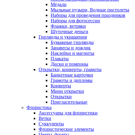
Медали
Мыльные пузыри, Водные пистолеты
Наборы для проведения праздников
Наборы для фотосессии
Флажки, ветряки
Шуточные деньги
Гирлянды и украшения
Бумажные гирлянды
Занавесы и дождик
Наклейки и магниты
Плакаты
Диски и помпоны
Открытки, конверты, грамоты
Банкетные карточки
Грамоты и дипломы
Конверты
Мини открытки
Открытки
Пригласительные
Флористика
Аксессуары для флористики
Ветки
Суккуленты
Флористические элементы
Цветы, букеты