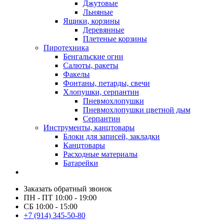
Джутовые
Льняные
Ящики, корзины
Деревянные
Плетеные корзины
Пиротехника
Бенгальские огни
Салюты, ракеты
Факелы
Фонтаны, петарды, свечи
Хлопушки, серпантин
Пневмохлопушки
Пневмохлопушки цветной дым
Серпантин
Инструменты, канцтовары
Блоки для записей, закладки
Канцтовары
Расходные материалы
Батарейки
Заказать обратный звонок
ПН - ПТ 10:00 - 19:00
СБ 10:00 - 15:00
+7 (914) 345-50-80