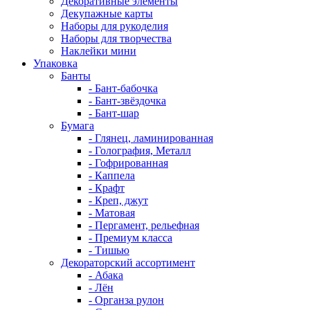
Декоративные элементы
Декупажные карты
Наборы для рукоделия
Наборы для творчества
Наклейки мини
Упаковка
Банты
- Бант-бабочка
- Бант-звёздочка
- Бант-шар
Бумага
- Глянец, ламинированная
- Голография, Металл
- Гофрированная
- Каппела
- Крафт
- Креп, джут
- Матовая
- Пергамент, рельефная
- Премиум класса
- Тишью
Декораторский ассортимент
- Абака
- Лён
- Органза рулон