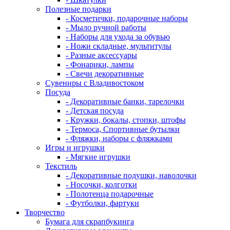
Полезные подарки
- Косметички, подарочные наборы
- Мыло ручной работы
- Наборы для ухода за обувью
- Ножи складные, мультитулы
- Разные аксессуары
- Фонарики, лампы
- Свечи декоративные
Сувениры с Владивостоком
Посуда
- Декоративные банки, тарелочки
- Детская посуда
- Кружки, бокалы, стопки, штофы
- Термоса, Спортивные бутылки
- Фляжки, наборы с фляжками
Игры и игрушки
- Мягкие игрушки
Текстиль
- Декоративные подушки, наволочки
- Носочки, колготки
- Полотенца подарочные
- Футболки, фартуки
Творчество
Бумага для скрапбукинга