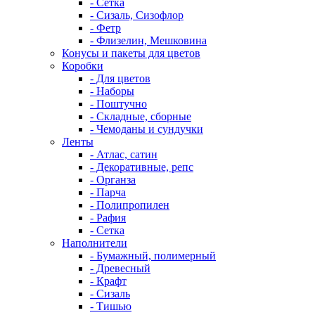
- Сетка
- Сизаль, Сизофлор
- Фетр
- Флизелин, Мешковина
Конусы и пакеты для цветов
Коробки
- Для цветов
- Наборы
- Поштучно
- Складные, сборные
- Чемоданы и сундучки
Ленты
- Атлас, сатин
- Декоративные, репс
- Органза
- Парча
- Полипропилен
- Рафия
- Сетка
Наполнители
- Бумажный, полимерный
- Древесный
- Крафт
- Сизаль
- Тишью