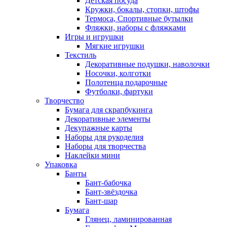
Детская посуда
Кружки, бокалы, стопки, штофы
Термоса, Спортивные бутылки
Фляжки, наборы с фляжками
Игры и игрушки
Мягкие игрушки
Текстиль
Декоративные подушки, наволочки
Носочки, колготки
Полотенца подарочные
Футболки, фартуки
Творчество
Бумага для скрапбукинга
Декоративные элементы
Декупажные карты
Наборы для рукоделия
Наборы для творчества
Наклейки мини
Упаковка
Банты
Бант-бабочка
Бант-звёздочка
Бант-шар
Бумага
Глянец, ламинированная