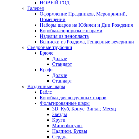
НОВЫЙ ГОД
Галерея
Оформление Праздников, Мероприятий,
Помещений
Наборы шаров на Юбилеи и Дни Рождения
Коробки-сюрпризы с шарами
Изделия из пенопласта
Выписки из Роддома, Гендерные вечеринки
Съедобные трубочки
Брюле
Дольче
Стандарт
Крафт
Дольче
Стандарт
Воздушные шары
Баблс
Коробки для воздушных шаров
Фольгированные шары
3D, Куб, Конус, Зигзаг, Месяц
Звёзды
Круги
Мини фигуры
Надписи, Буквы
Сердца