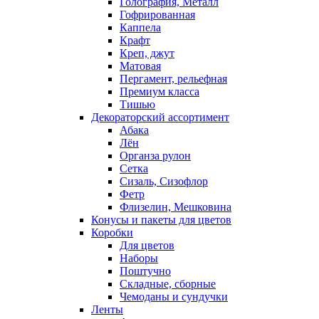
Голография, Металл
Гофрированная
Каппела
Крафт
Креп, джут
Матовая
Пергамент, рельефная
Премиум класса
Тишью
Декораторский ассортимент
Абака
Лён
Органза рулон
Сетка
Сизаль, Сизофлор
Фетр
Флизелин, Мешковина
Конусы и пакеты для цветов
Коробки
Для цветов
Наборы
Поштучно
Складные, сборные
Чемоданы и сундучки
Ленты