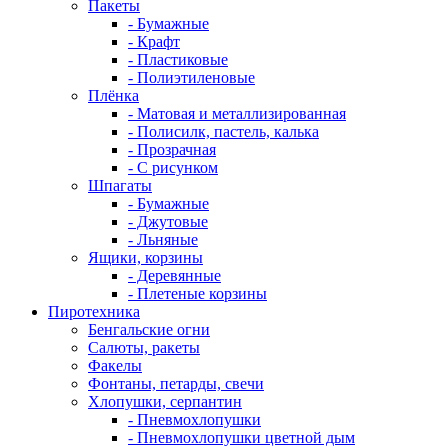
Пакеты
- Бумажные
- Крафт
- Пластиковые
- Полиэтиленовые
Плёнка
- Матовая и металлизированная
- Полисилк, пастель, калька
- Прозрачная
- С рисунком
Шпагаты
- Бумажные
- Джутовые
- Льняные
Ящики, корзины
- Деревянные
- Плетеные корзины
Пиротехника
Бенгальские огни
Салюты, ракеты
Факелы
Фонтаны, петарды, свечи
Хлопушки, серпантин
- Пневмохлопушки
- Пневмохлопушки цветной дым