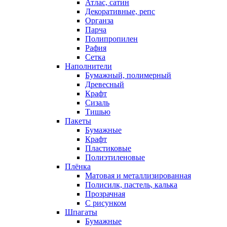
Атлас, сатин
Декоративные, репс
Органза
Парча
Полипропилен
Рафия
Сетка
Наполнители
Бумажный, полимерный
Древесный
Крафт
Сизаль
Тишью
Пакеты
Бумажные
Крафт
Пластиковые
Полиэтиленовые
Плёнка
Матовая и металлизированная
Полисилк, пастель, калька
Прозрачная
С рисунком
Шпагаты
Бумажные