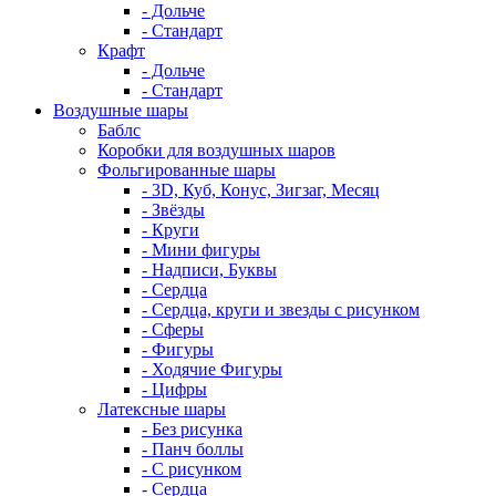
- Дольче
- Стандарт
Крафт
- Дольче
- Стандарт
Воздушные шары
Баблс
Коробки для воздушных шаров
Фольгированные шары
- 3D, Куб, Конус, Зигзаг, Месяц
- Звёзды
- Круги
- Мини фигуры
- Надписи, Буквы
- Сердца
- Сердца, круги и звезды с рисунком
- Сферы
- Фигуры
- Ходячие Фигуры
- Цифры
Латексные шары
- Без рисунка
- Панч боллы
- С рисунком
- Сердца