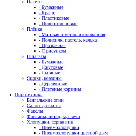
Пакеты
- Бумажные
- Крафт
- Пластиковые
- Полиэтиленовые
Плёнка
- Матовая и металлизированная
- Полисилк, пастель, калька
- Прозрачная
- С рисунком
Шпагаты
- Бумажные
- Джутовые
- Льняные
Ящики, корзины
- Деревянные
- Плетеные корзины
Пиротехника
Бенгальские огни
Салюты, ракеты
Факелы
Фонтаны, петарды, свечи
Хлопушки, серпантин
- Пневмохлопушки
- Пневмохлопушки цветной дым