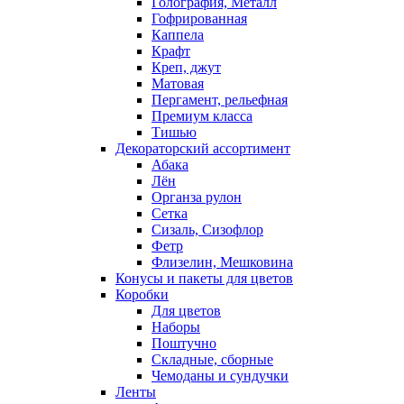
Голография, Металл
Гофрированная
Каппела
Крафт
Креп, джут
Матовая
Пергамент, рельефная
Премиум класса
Тишью
Декораторский ассортимент
Абака
Лён
Органза рулон
Сетка
Сизаль, Сизофлор
Фетр
Флизелин, Мешковина
Конусы и пакеты для цветов
Коробки
Для цветов
Наборы
Поштучно
Складные, сборные
Чемоданы и сундучки
Ленты