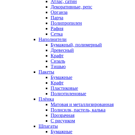
Атлас, сатин
Декоративные, репс
Органза
Парча
Полипропилен
Рафия
Сетка
Наполнители
Бумажный, полимерный
Древесный
Крафт
Сизаль
Тишью
Пакеты
Бумажные
Крафт
Пластиковые
Полиэтиленовые
Плёнка
Матовая и металлизированная
Полисилк, пастель, калька
Прозрачная
С рисунком
Шпагаты
Бумажные