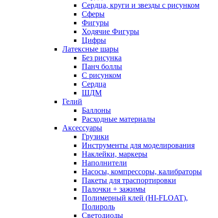
Сердца, круги и звезды с рисунком
Сферы
Фигуры
Ходячие Фигуры
Цифры
Латексные шары
Без рисунка
Панч боллы
С рисунком
Сердца
ШДМ
Гелий
Баллоны
Расходные материалы
Аксессуары
Грузики
Инструменты для моделирования
Наклейки, маркеры
Наполнители
Насосы, компрессоры, калибраторы
Пакеты для траспортировки
Палочки + зажимы
Полимерный клей (HI-FLOAT),
Полироль
Светодиоды