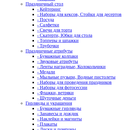
Праздничный стол
- Кейтеринг
- Наборы для кексов, Стойки для десертов
- Посуда
- Салфетки
- Свечи для торта
- Скатерти, Юбки для стола
- Топперы и шпажки
- Трубочки
Праздничные атрибуты
- Бумажные колпаки
- Звуковые атрибуты
- Ленты наградные, Колокольчики
- Медали
- Мыльные пузыри, Водные пистолеты
- Наборы для проведения праздников
- Наборы для фотосессии
- Флажки, ветряки
- Шуточные деньги
Гирлянды и украшения
- Бумажные гирлянды
- Занавесы и дождик
- Наклейки и магниты
- Плакаты
- Диски и помпоны