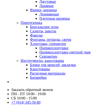
Джутовые
Льняные
Ящики, корзины
Деревянные
Плетеные корзины
Пиротехника
Бенгальские огни
Салюты, ракеты
Факелы
Фонтаны, петарды, свечи
Хлопушки, серпантин
Пневмохлопушки
Пневмохлопушки цветной дым
Серпантин
Инструменты, канцтовары
Блоки для записей, закладки
Канцтовары
Расходные материалы
Батарейки
Заказать обратный звонок
ПН - ПТ 10:00 - 19:00
СБ 10:00 - 15:00
+7 (914) 345-50-80