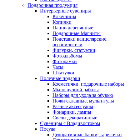
Подарочная продукция
Интерьерные сувениры
Ключницы
Копилки
Панно деревянные
Подарочные Магниты
Подставки канцелярские,
ограничители
Фигурки, статуэтки
Фотоальбомы
Фоторамки
Часы
Шкатулки
Полезные подарки
Косметички, подарочные наборы
Мыло ручной работы
Наборы для ухода за обувью
Ножи складные, мультитулы
Разные аксессуары
Фонарики, лампы
Свечи декоративные
Сувениры с Владивостоком
Посуда
Декоративные банки, тарелочки