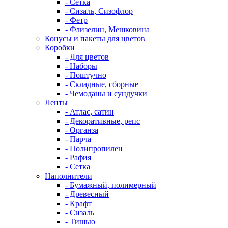
- Сетка
- Сизаль, Сизофлор
- Фетр
- Флизелин, Мешковина
Конусы и пакеты для цветов
Коробки
- Для цветов
- Наборы
- Поштучно
- Складные, сборные
- Чемоданы и сундучки
Ленты
- Атлас, сатин
- Декоративные, репс
- Органза
- Парча
- Полипропилен
- Рафия
- Сетка
Наполнители
- Бумажный, полимерный
- Древесный
- Крафт
- Сизаль
- Тишью