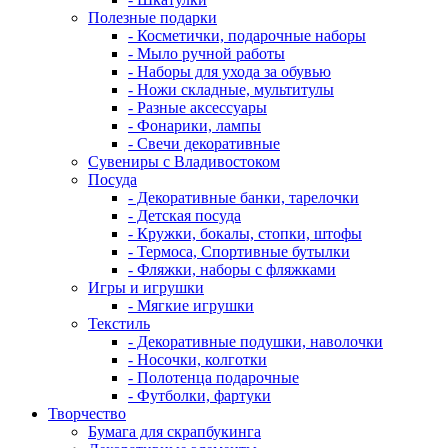
Полезные подарки
- Косметички, подарочные наборы
- Мыло ручной работы
- Наборы для ухода за обувью
- Ножи складные, мультитулы
- Разные аксессуары
- Фонарики, лампы
- Свечи декоративные
Сувениры с Владивостоком
Посуда
- Декоративные банки, тарелочки
- Детская посуда
- Кружки, бокалы, стопки, штофы
- Термоса, Спортивные бутылки
- Фляжки, наборы с фляжками
Игры и игрушки
- Мягкие игрушки
Текстиль
- Декоративные подушки, наволочки
- Носочки, колготки
- Полотенца подарочные
- Футболки, фартуки
Творчество
Бумага для скрапбукинга