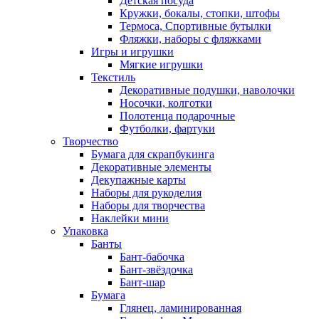
Детская посуда
Кружки, бокалы, стопки, штофы
Термоса, Спортивные бутылки
Фляжки, наборы с фляжками
Игры и игрушки
Мягкие игрушки
Текстиль
Декоративные подушки, наволочки
Носочки, колготки
Полотенца подарочные
Футболки, фартуки
Творчество
Бумага для скрапбукинга
Декоративные элементы
Декупажные карты
Наборы для рукоделия
Наборы для творчества
Наклейки мини
Упаковка
Банты
Бант-бабочка
Бант-звёздочка
Бант-шар
Бумага
Глянец, ламинированная