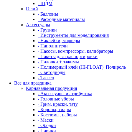
- ШДМ
Гелий
- Баллоны
- Расходные материалы
Аксессуары
- Грузики
- Инструменты для моделирования
- Наклейки, маркеры
- Наполнители
- Насосы, компрессоры, калибраторы
- Пакеты для траспортировки
- Палочки + зажимы
- Полимерный клей (HI-FLOAT), Полироль
- Светодиоды
- Тассел
Все для праздника
Карнавальная продукция
- Аксессуары и атрибутика
- Головные уборы
- Грим, краски, тату
- Короны, тиары
- Костюмы, наборы
- Маски
- Ободки
- Парики