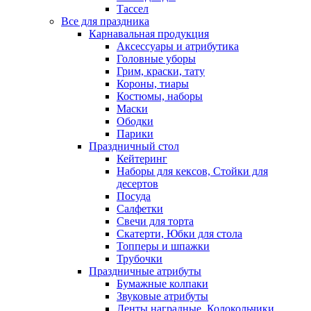
Тассел
Все для праздника
Карнавальная продукция
Аксессуары и атрибутика
Головные уборы
Грим, краски, тату
Короны, тиары
Костюмы, наборы
Маски
Ободки
Парики
Праздничный стол
Кейтеринг
Наборы для кексов, Стойки для
десертов
Посуда
Салфетки
Свечи для торта
Скатерти, Юбки для стола
Топперы и шпажки
Трубочки
Праздничные атрибуты
Бумажные колпаки
Звуковые атрибуты
Ленты наградные, Колокольчики