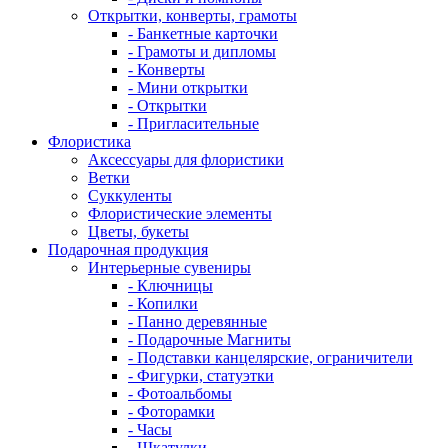
Открытки, конверты, грамоты
- Банкетные карточки
- Грамоты и дипломы
- Конверты
- Мини открытки
- Открытки
- Пригласительные
Флористика
Аксессуары для флористики
Ветки
Суккуленты
Флористические элементы
Цветы, букеты
Подарочная продукция
Интерьерные сувениры
- Ключницы
- Копилки
- Панно деревянные
- Подарочные Магниты
- Подставки канцелярские, ограничители
- Фигурки, статуэтки
- Фотоальбомы
- Фоторамки
- Часы
- Шкатулки