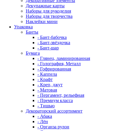
Декоративные элементы
Декупажные карты
Наборы для рукоделия
Наборы для творчества
Наклейки мини
Упаковка
Банты
- Бант-бабочка
- Бант-звёздочка
- Бант-шар
Бумага
- Глянец, ламинированная
- Голография, Металл
- Гофрированная
- Каппела
- Крафт
- Креп, джут
- Матовая
- Пергамент, рельефная
- Премиум класса
- Тишью
Декораторский ассортимент
- Абака
- Лён
- Органза рулон