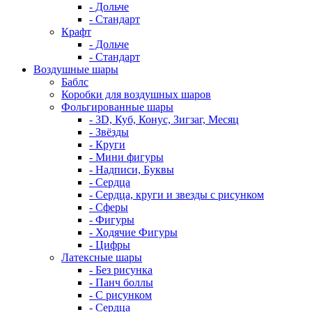
- Дольче
- Стандарт
Крафт
- Дольче
- Стандарт
Воздушные шары
Баблс
Коробки для воздушных шаров
Фольгированные шары
- 3D, Куб, Конус, Зигзаг, Месяц
- Звёзды
- Круги
- Мини фигуры
- Надписи, Буквы
- Сердца
- Сердца, круги и звезды с рисунком
- Сферы
- Фигуры
- Ходячие Фигуры
- Цифры
Латексные шары
- Без рисунка
- Панч боллы
- С рисунком
- Сердца