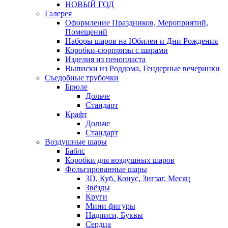
НОВЫЙ ГОД
Галерея
Оформление Праздников, Мероприятий,
Помещений
Наборы шаров на Юбилеи и Дни Рождения
Коробки-сюрпризы с шарами
Изделия из пенопласта
Выписки из Роддома, Гендерные вечеринки
Съедобные трубочки
Брюле
Дольче
Стандарт
Крафт
Дольче
Стандарт
Воздушные шары
Баблс
Коробки для воздушных шаров
Фольгированные шары
3D, Куб, Конус, Зигзаг, Месяц
Звёзды
Круги
Мини фигуры
Надписи, Буквы
Сердца