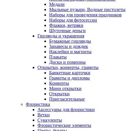
Медали
Мыльные пузыри, Водные пистолеты
Наборы для проведения праздников
Наборы для фотосессии
Флажки, ветряки
Шуточные деньги
Гирлянды и украшения
Бумажные гирлянды
Занавесы и дождик
Наклейки и магниты
Плакаты
Диски и помпоны
Открытки, конверты, грамоты
Банкетные карточки
Грамоты и дипломы
Конверты
Мини открытки
Открытки
Пригласительные
Флористика
Аксессуары для флористики
Ветки
Суккуленты
Флористические элементы
Цветы, букеты