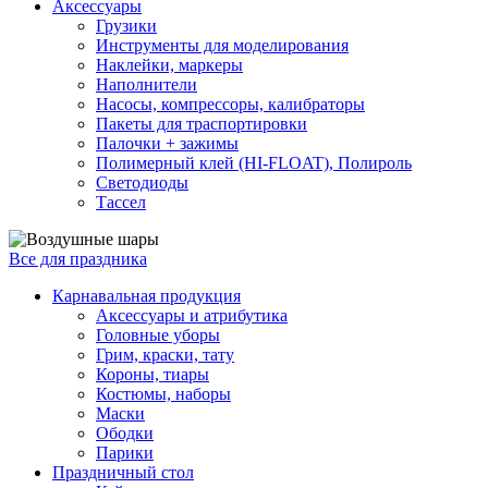
Аксессуары
Грузики
Инструменты для моделирования
Наклейки, маркеры
Наполнители
Насосы, компрессоры, калибраторы
Пакеты для траспортировки
Палочки + зажимы
Полимерный клей (HI-FLOAT), Полироль
Светодиоды
Тассел
Все для праздника
Карнавальная продукция
Аксессуары и атрибутика
Головные уборы
Грим, краски, тату
Короны, тиары
Костюмы, наборы
Маски
Ободки
Парики
Праздничный стол