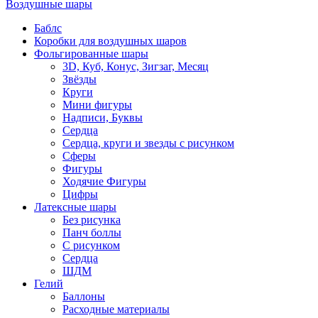
Воздушные шары
Баблс
Коробки для воздушных шаров
Фольгированные шары
3D, Куб, Конус, Зигзаг, Месяц
Звёзды
Круги
Мини фигуры
Надписи, Буквы
Сердца
Сердца, круги и звезды с рисунком
Сферы
Фигуры
Ходячие Фигуры
Цифры
Латексные шары
Без рисунка
Панч боллы
С рисунком
Сердца
ШДМ
Гелий
Баллоны
Расходные материалы