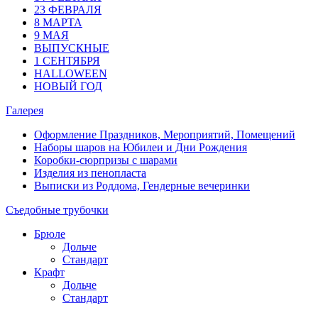
23 ФЕВРАЛЯ
8 МАРТА
9 МАЯ
ВЫПУСКНЫЕ
1 СЕНТЯБРЯ
HALLOWEEN
НОВЫЙ ГОД
Галерея
Оформление Праздников, Мероприятий, Помещений
Наборы шаров на Юбилеи и Дни Рождения
Коробки-сюрпризы с шарами
Изделия из пенопласта
Выписки из Роддома, Гендерные вечеринки
Съедобные трубочки
Брюле
Дольче
Стандарт
Крафт
Дольче
Стандарт