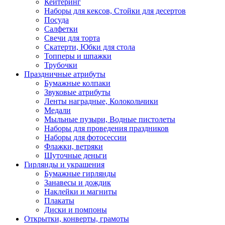
Кейтеринг
Наборы для кексов, Стойки для десертов
Посуда
Салфетки
Свечи для торта
Скатерти, Юбки для стола
Топперы и шпажки
Трубочки
Праздничные атрибуты
Бумажные колпаки
Звуковые атрибуты
Ленты наградные, Колокольчики
Медали
Мыльные пузыри, Водные пистолеты
Наборы для проведения праздников
Наборы для фотосессии
Флажки, ветряки
Шуточные деньги
Гирлянды и украшения
Бумажные гирлянды
Занавесы и дождик
Наклейки и магниты
Плакаты
Диски и помпоны
Открытки, конверты, грамоты