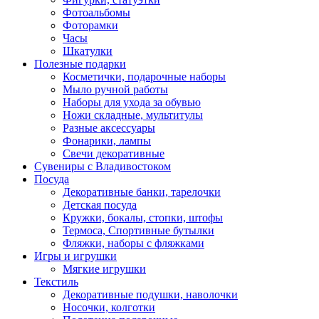
Фотоальбомы
Фоторамки
Часы
Шкатулки
Полезные подарки
Косметички, подарочные наборы
Мыло ручной работы
Наборы для ухода за обувью
Ножи складные, мультитулы
Разные аксессуары
Фонарики, лампы
Свечи декоративные
Сувениры с Владивостоком
Посуда
Декоративные банки, тарелочки
Детская посуда
Кружки, бокалы, стопки, штофы
Термоса, Спортивные бутылки
Фляжки, наборы с фляжками
Игры и игрушки
Мягкие игрушки
Текстиль
Декоративные подушки, наволочки
Носочки, колготки