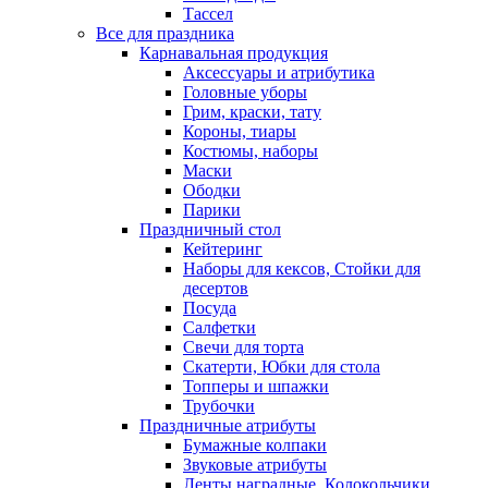
Тассел
Все для праздника
Карнавальная продукция
Аксессуары и атрибутика
Головные уборы
Грим, краски, тату
Короны, тиары
Костюмы, наборы
Маски
Ободки
Парики
Праздничный стол
Кейтеринг
Наборы для кексов, Стойки для
десертов
Посуда
Салфетки
Свечи для торта
Скатерти, Юбки для стола
Топперы и шпажки
Трубочки
Праздничные атрибуты
Бумажные колпаки
Звуковые атрибуты
Ленты наградные, Колокольчики