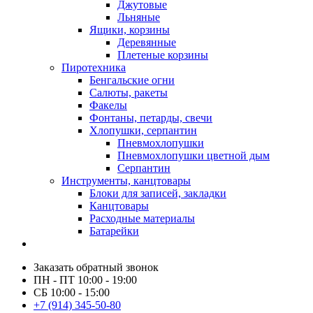
Джутовые
Льняные
Ящики, корзины
Деревянные
Плетеные корзины
Пиротехника
Бенгальские огни
Салюты, ракеты
Факелы
Фонтаны, петарды, свечи
Хлопушки, серпантин
Пневмохлопушки
Пневмохлопушки цветной дым
Серпантин
Инструменты, канцтовары
Блоки для записей, закладки
Канцтовары
Расходные материалы
Батарейки
Заказать обратный звонок
ПН - ПТ 10:00 - 19:00
СБ 10:00 - 15:00
+7 (914) 345-50-80