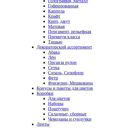
Голография, Металл
Гофрированная
Каппела
Крафт
Креп, джут
Матовая
Пергамент, рельефная
Премиум класса
Тишью
Декораторский ассортимент
Абака
Лён
Органза рулон
Сетка
Сизаль, Сизофлор
Фетр
Флизелин, Мешковина
Конусы и пакеты для цветов
Коробки
Для цветов
Наборы
Поштучно
Складные, сборные
Чемоданы и сундучки
Ленты