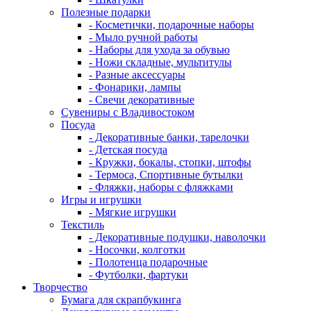
Полезные подарки
- Косметички, подарочные наборы
- Мыло ручной работы
- Наборы для ухода за обувью
- Ножи складные, мультитулы
- Разные аксессуары
- Фонарики, лампы
- Свечи декоративные
Сувениры с Владивостоком
Посуда
- Декоративные банки, тарелочки
- Детская посуда
- Кружки, бокалы, стопки, штофы
- Термоса, Спортивные бутылки
- Фляжки, наборы с фляжками
Игры и игрушки
- Мягкие игрушки
Текстиль
- Декоративные подушки, наволочки
- Носочки, колготки
- Полотенца подарочные
- Футболки, фартуки
Творчество
Бумага для скрапбукинга