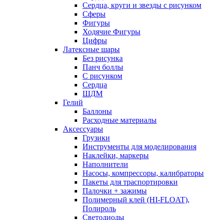
Сердца, круги и звезды с рисунком
Сферы
Фигуры
Ходячие Фигуры
Цифры
Латексные шары
Без рисунка
Панч боллы
С рисунком
Сердца
ШДМ
Гелий
Баллоны
Расходные материалы
Аксессуары
Грузики
Инструменты для моделирования
Наклейки, маркеры
Наполнители
Насосы, компрессоры, калибраторы
Пакеты для траспортировки
Палочки + зажимы
Полимерный клей (HI-FLOAT),
Полироль
Светодиоды