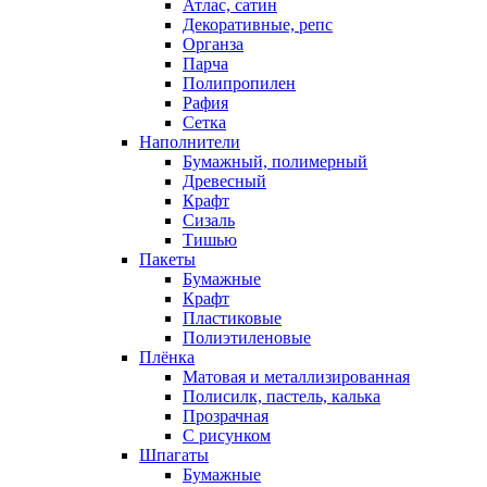
Атлас, сатин
Декоративные, репс
Органза
Парча
Полипропилен
Рафия
Сетка
Наполнители
Бумажный, полимерный
Древесный
Крафт
Сизаль
Тишью
Пакеты
Бумажные
Крафт
Пластиковые
Полиэтиленовые
Плёнка
Матовая и металлизированная
Полисилк, пастель, калька
Прозрачная
С рисунком
Шпагаты
Бумажные