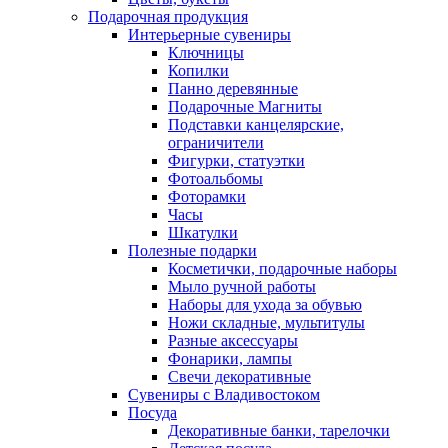
Подарочная продукция
Интерьерные сувениры
Ключницы
Копилки
Панно деревянные
Подарочные Магниты
Подставки канцелярские,
ограничители
Фигурки, статуэтки
Фотоальбомы
Фоторамки
Часы
Шкатулки
Полезные подарки
Косметички, подарочные наборы
Мыло ручной работы
Наборы для ухода за обувью
Ножи складные, мультитулы
Разные аксессуары
Фонарики, лампы
Свечи декоративные
Сувениры с Владивостоком
Посуда
Декоративные банки, тарелочки