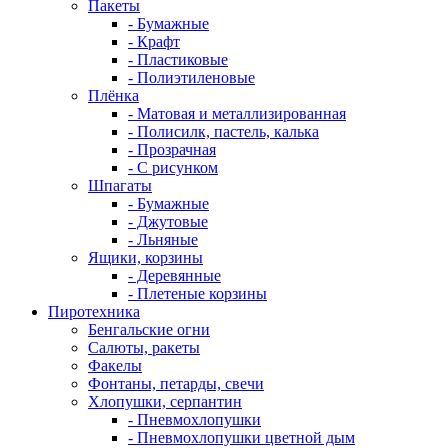
Пакеты
- Бумажные
- Крафт
- Пластиковые
- Полиэтиленовые
Плёнка
- Матовая и металлизированная
- Полисилк, пастель, калька
- Прозрачная
- С рисунком
Шпагаты
- Бумажные
- Джутовые
- Льняные
Ящики, корзины
- Деревянные
- Плетеные корзины
Пиротехника
Бенгальские огни
Салюты, ракеты
Факелы
Фонтаны, петарды, свечи
Хлопушки, серпантин
- Пневмохлопушки
- Пневмохлопушки цветной дым