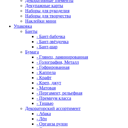
Декоративные элементы
Декупажные карты
Наборы для рукоделия
Наборы для творчества
Наклейки мини
Упаковка
Банты
- Бант-бабочка
- Бант-звёздочка
- Бант-шар
Бумага
- Глянец, ламинированная
- Голография, Металл
- Гофрированная
- Каппела
- Крафт
- Креп, джут
- Матовая
- Пергамент, рельефная
- Премиум класса
- Тишью
Декораторский ассортимент
- Абака
- Лён
- Органза рулон