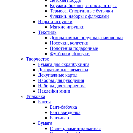
Детская посуда
Кружки, бокалы, стопки, штофы
Термоса, Спортивные бутылки
Фляжки, наборы с фляжками
Игры и игрушки
Мягкие игрушки
Текстиль
Декоративные подушки, наволочки
Носочки, колготки
Полотенца подарочные
Футболки, фартуки
Творчество
Бумага для скрапбукинга
Декоративные элементы
Декупажные карты
Наборы для рукоделия
Наборы для творчества
Наклейки мини
Упаковка
Банты
Бант-бабочка
Бант-звёздочка
Бант-шар
Бумага
Глянец, ламинированная