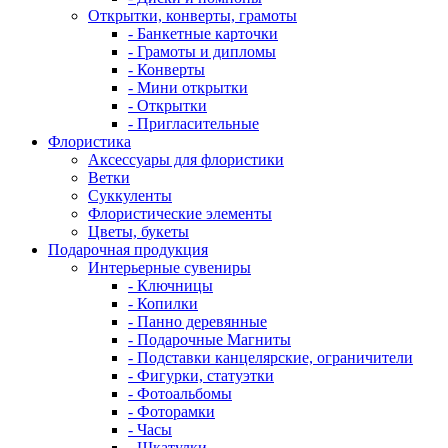
Открытки, конверты, грамоты
- Банкетные карточки
- Грамоты и дипломы
- Конверты
- Мини открытки
- Открытки
- Пригласительные
Флористика
Аксессуары для флористики
Ветки
Суккуленты
Флористические элементы
Цветы, букеты
Подарочная продукция
Интерьерные сувениры
- Ключницы
- Копилки
- Панно деревянные
- Подарочные Магниты
- Подставки канцелярские, ограничители
- Фигурки, статуэтки
- Фотоальбомы
- Фоторамки
- Часы
- Шкатулки