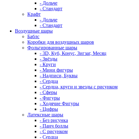
- Дольче
- Стандарт
Крафт
- Дольче
- Стандарт
Воздушные шары
Баблс
Коробки для воздушных шаров
Фольгированные шары
- 3D, Куб, Конус, Зигзаг, Месяц
- Звёзды
- Круги
- Мини фигуры
- Надписи, Буквы
- Сердца
- Сердца, круги и звезды с рисунком
- Сферы
- Фигуры
- Ходячие Фигуры
- Цифры
Латексные шары
- Без рисунка
- Панч боллы
- С рисунком
- Сердца