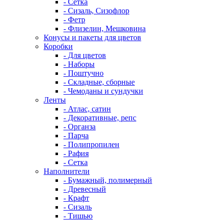
- Сетка
- Сизаль, Сизофлор
- Фетр
- Флизелин, Мешковина
Конусы и пакеты для цветов
Коробки
- Для цветов
- Наборы
- Поштучно
- Складные, сборные
- Чемоданы и сундучки
Ленты
- Атлас, сатин
- Декоративные, репс
- Органза
- Парча
- Полипропилен
- Рафия
- Сетка
Наполнители
- Бумажный, полимерный
- Древесный
- Крафт
- Сизаль
- Тишью