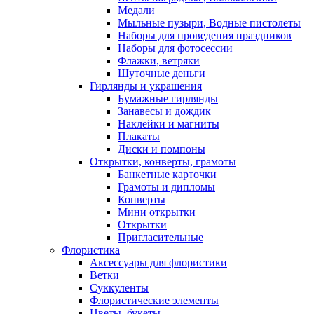
Медали
Мыльные пузыри, Водные пистолеты
Наборы для проведения праздников
Наборы для фотосессии
Флажки, ветряки
Шуточные деньги
Гирлянды и украшения
Бумажные гирлянды
Занавесы и дождик
Наклейки и магниты
Плакаты
Диски и помпоны
Открытки, конверты, грамоты
Банкетные карточки
Грамоты и дипломы
Конверты
Мини открытки
Открытки
Пригласительные
Флористика
Аксессуары для флористики
Ветки
Суккуленты
Флористические элементы
Цветы, букеты