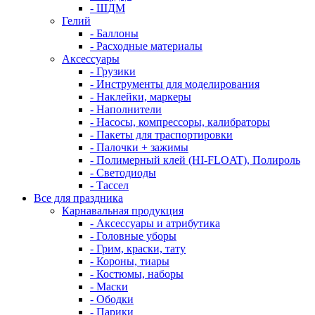
- ШДМ
Гелий
- Баллоны
- Расходные материалы
Аксессуары
- Грузики
- Инструменты для моделирования
- Наклейки, маркеры
- Наполнители
- Насосы, компрессоры, калибраторы
- Пакеты для траспортировки
- Палочки + зажимы
- Полимерный клей (HI-FLOAT), Полироль
- Светодиоды
- Тассел
Все для праздника
Карнавальная продукция
- Аксессуары и атрибутика
- Головные уборы
- Грим, краски, тату
- Короны, тиары
- Костюмы, наборы
- Маски
- Ободки
- Парики