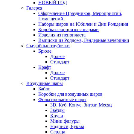
НОВЫЙ ГОД
Галерея
Оформление Праздников, Мероприятий,
Помещений
Наборы шаров на Юбилеи и Дни Рождения
Коробки-сюрпризы с шарами
Изделия из пенопласта
Выписки из Роддома, Гендерные вечеринки
Съедобные трубочки
Брюле
Дольче
Стандарт
Крафт
Дольче
Стандарт
Воздушные шары
Баблс
Коробки для воздушных шаров
Фольгированные шары
3D, Куб, Конус, Зигзаг, Месяц
Звёзды
Круги
Мини фигуры
Надписи, Буквы
Сердца