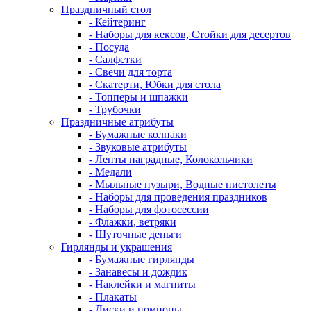
Праздничный стол
- Кейтеринг
- Наборы для кексов, Стойки для десертов
- Посуда
- Салфетки
- Свечи для торта
- Скатерти, Юбки для стола
- Топперы и шпажки
- Трубочки
Праздничные атрибуты
- Бумажные колпаки
- Звуковые атрибуты
- Ленты наградные, Колокольчики
- Медали
- Мыльные пузыри, Водные пистолеты
- Наборы для проведения праздников
- Наборы для фотосессии
- Флажки, ветряки
- Шуточные деньги
Гирлянды и украшения
- Бумажные гирлянды
- Занавесы и дождик
- Наклейки и магниты
- Плакаты
- Диски и помпоны