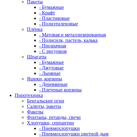
Пакеты
- Бумажные
- Крафт
- Пластиковые
- Полиэтиленовые
Плёнка
- Матовая и металлизированная
- Полисилк, пастель, калька
- Прозрачная
- С рисунком
Шпагаты
- Бумажные
- Джутовые
- Льняные
Ящики, корзины
- Деревянные
- Плетеные корзины
Пиротехника
Бенгальские огни
Салюты, ракеты
Факелы
Фонтаны, петарды, свечи
Хлопушки, серпантин
- Пневмохлопушки
- Пневмохлопушки цветной дым