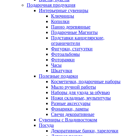
Подарочная продукция
Интерьерные сувениры
Ключницы
Копилки
Панно деревянные
Подарочные Магниты
Подставки канцелярские,
ограничители
Фигурки, статуэтки
Фотоальбомы
Фоторамки
Часы
Шкатулки
Полезные подарки
Косметички, подарочные наборы
Мыло ручной работы
Наборы для ухода за обувью
Ножи складные, мультитулы
Разные аксессуары
Фонарики, лампы
Свечи декоративные
Сувениры с Владивостоком
Посуда
Декоративные банки, тарелочки