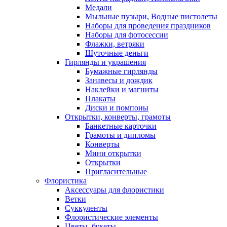
Медали
Мыльные пузыри, Водные пистолеты
Наборы для проведения праздников
Наборы для фотосессии
Флажки, ветряки
Шуточные деньги
Гирлянды и украшения
Бумажные гирлянды
Занавесы и дождик
Наклейки и магниты
Плакаты
Диски и помпоны
Открытки, конверты, грамоты
Банкетные карточки
Грамоты и дипломы
Конверты
Мини открытки
Открытки
Пригласительные
Флористика
Аксессуары для флористики
Ветки
Суккуленты
Флористические элементы
Цветы, букеты