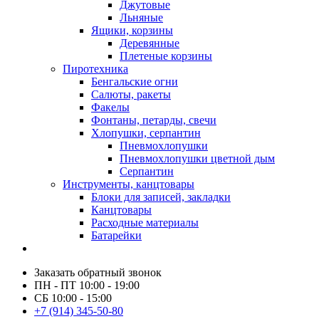
Джутовые
Льняные
Ящики, корзины
Деревянные
Плетеные корзины
Пиротехника
Бенгальские огни
Салюты, ракеты
Факелы
Фонтаны, петарды, свечи
Хлопушки, серпантин
Пневмохлопушки
Пневмохлопушки цветной дым
Серпантин
Инструменты, канцтовары
Блоки для записей, закладки
Канцтовары
Расходные материалы
Батарейки
Заказать обратный звонок
ПН - ПТ 10:00 - 19:00
СБ 10:00 - 15:00
+7 (914) 345-50-80