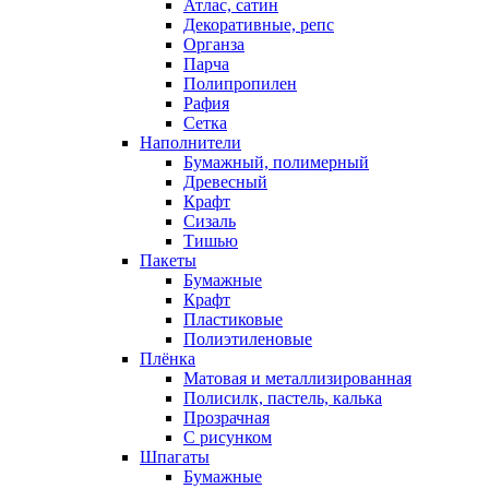
Атлас, сатин
Декоративные, репс
Органза
Парча
Полипропилен
Рафия
Сетка
Наполнители
Бумажный, полимерный
Древесный
Крафт
Сизаль
Тишью
Пакеты
Бумажные
Крафт
Пластиковые
Полиэтиленовые
Плёнка
Матовая и металлизированная
Полисилк, пастель, калька
Прозрачная
С рисунком
Шпагаты
Бумажные