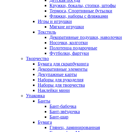
Детская посуда
Кружки, бокалы, стопки, штофы
Термоса, Спортивные бутылки
Фляжки, наборы с фляжками
Игры и игрушки
Мягкие игрушки
Текстиль
Декоративные подушки, наволочки
Носочки, колготки
Полотенца подарочные
Футболки, фартуки
Творчество
Бумага для скрапбукинга
Декоративные элементы
Декупажные карты
Наборы для рукоделия
Наборы для творчества
Наклейки мини
Упаковка
Банты
Бант-бабочка
Бант-звёздочка
Бант-шар
Бумага
Глянец, ламинированная