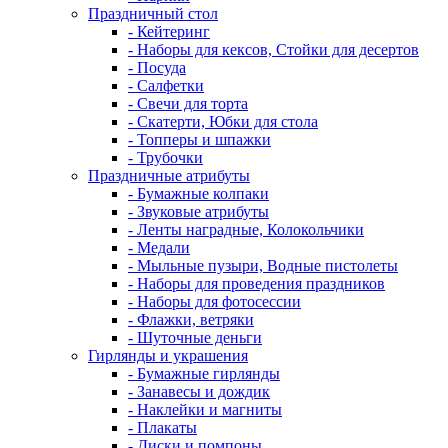
Праздничный стол
- Кейтеринг
- Наборы для кексов, Стойки для десертов
- Посуда
- Салфетки
- Свечи для торта
- Скатерти, Юбки для стола
- Топперы и шпажки
- Трубочки
Праздничные атрибуты
- Бумажные колпаки
- Звуковые атрибуты
- Ленты наградные, Колокольчики
- Медали
- Мыльные пузыри, Водные пистолеты
- Наборы для проведения праздников
- Наборы для фотосессии
- Флажки, ветряки
- Шуточные деньги
Гирлянды и украшения
- Бумажные гирлянды
- Занавесы и дождик
- Наклейки и магниты
- Плакаты
- Диски и помпоны