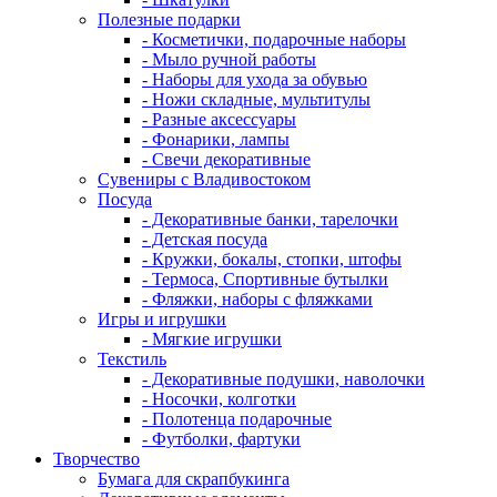
Полезные подарки
- Косметички, подарочные наборы
- Мыло ручной работы
- Наборы для ухода за обувью
- Ножи складные, мультитулы
- Разные аксессуары
- Фонарики, лампы
- Свечи декоративные
Сувениры с Владивостоком
Посуда
- Декоративные банки, тарелочки
- Детская посуда
- Кружки, бокалы, стопки, штофы
- Термоса, Спортивные бутылки
- Фляжки, наборы с фляжками
Игры и игрушки
- Мягкие игрушки
Текстиль
- Декоративные подушки, наволочки
- Носочки, колготки
- Полотенца подарочные
- Футболки, фартуки
Творчество
Бумага для скрапбукинга