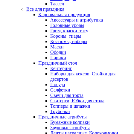
Тассел
Все для праздника
Карнавальная продукция
Аксессуары и атрибутика
Головные уборы
Грим, краски, тату
Короны, тиары
Костюмы, наборы
Маски
Ободки
Парики
Праздничный стол
Кейтеринг
Наборы для кексов, Стойки для
десертов
Посуда
Салфетки
Свечи для торта
Скатерти, Юбки для стола
Топперы и шпажки
Трубочки
Праздничные атрибуты
Бумажные колпаки
Звуковые атрибуты
Ленты наградные, Колокольчики