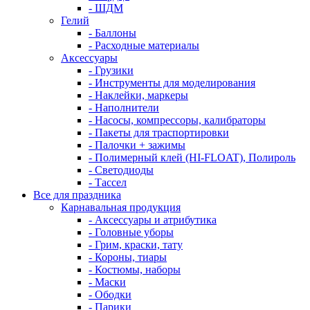
- ШДМ
Гелий
- Баллоны
- Расходные материалы
Аксессуары
- Грузики
- Инструменты для моделирования
- Наклейки, маркеры
- Наполнители
- Насосы, компрессоры, калибраторы
- Пакеты для траспортировки
- Палочки + зажимы
- Полимерный клей (HI-FLOAT), Полироль
- Светодиоды
- Тассел
Все для праздника
Карнавальная продукция
- Аксессуары и атрибутика
- Головные уборы
- Грим, краски, тату
- Короны, тиары
- Костюмы, наборы
- Маски
- Ободки
- Парики