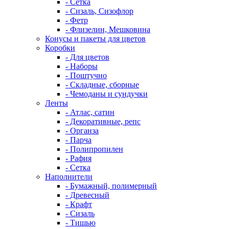
- Сетка
- Сизаль, Сизофлор
- Фетр
- Флизелин, Мешковина
Конусы и пакеты для цветов
Коробки
- Для цветов
- Наборы
- Поштучно
- Складные, сборные
- Чемоданы и сундучки
Ленты
- Атлас, сатин
- Декоративные, репс
- Органза
- Парча
- Полипропилен
- Рафия
- Сетка
Наполнители
- Бумажный, полимерный
- Древесный
- Крафт
- Сизаль
- Тишью