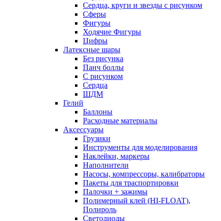
Сердца, круги и звезды с рисунком
Сферы
Фигуры
Ходячие Фигуры
Цифры
Латексные шары
Без рисунка
Панч боллы
С рисунком
Сердца
ШДМ
Гелий
Баллоны
Расходные материалы
Аксессуары
Грузики
Инструменты для моделирования
Наклейки, маркеры
Наполнители
Насосы, компрессоры, калибраторы
Пакеты для траспортировки
Палочки + зажимы
Полимерный клей (HI-FLOAT),
Полироль
Светодиоды