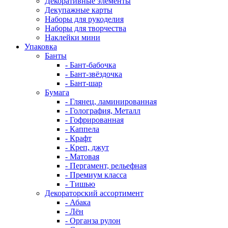
Декоративные элементы
Декупажные карты
Наборы для рукоделия
Наборы для творчества
Наклейки мини
Упаковка
Банты
- Бант-бабочка
- Бант-звёздочка
- Бант-шар
Бумага
- Глянец, ламинированная
- Голография, Металл
- Гофрированная
- Каппела
- Крафт
- Креп, джут
- Матовая
- Пергамент, рельефная
- Премиум класса
- Тишью
Декораторский ассортимент
- Абака
- Лён
- Органза рулон