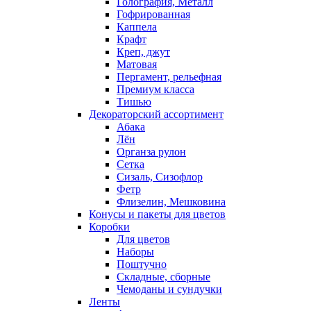
Голография, Металл
Гофрированная
Каппела
Крафт
Креп, джут
Матовая
Пергамент, рельефная
Премиум класса
Тишью
Декораторский ассортимент
Абака
Лён
Органза рулон
Сетка
Сизаль, Сизофлор
Фетр
Флизелин, Мешковина
Конусы и пакеты для цветов
Коробки
Для цветов
Наборы
Поштучно
Складные, сборные
Чемоданы и сундучки
Ленты