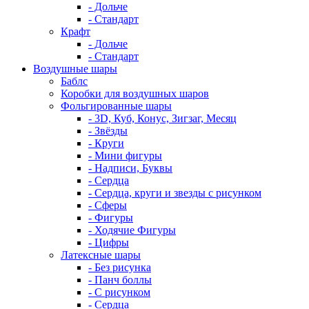
- Дольче
- Стандарт
Крафт
- Дольче
- Стандарт
Воздушные шары
Баблс
Коробки для воздушных шаров
Фольгированные шары
- 3D, Куб, Конус, Зигзаг, Месяц
- Звёзды
- Круги
- Мини фигуры
- Надписи, Буквы
- Сердца
- Сердца, круги и звезды с рисунком
- Сферы
- Фигуры
- Ходячие Фигуры
- Цифры
Латексные шары
- Без рисунка
- Панч боллы
- С рисунком
- Сердца