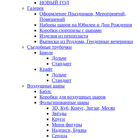
НОВЫЙ ГОД
Галерея
Оформление Праздников, Мероприятий,
Помещений
Наборы шаров на Юбилеи и Дни Рождения
Коробки-сюрпризы с шарами
Изделия из пенопласта
Выписки из Роддома, Гендерные вечеринки
Съедобные трубочки
Брюле
Дольче
Стандарт
Крафт
Дольче
Стандарт
Воздушные шары
Баблс
Коробки для воздушных шаров
Фольгированные шары
3D, Куб, Конус, Зигзаг, Месяц
Звёзды
Круги
Мини фигуры
Надписи, Буквы
Сердца