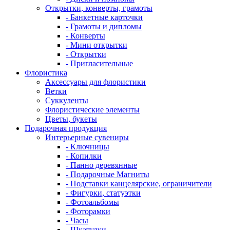
Открытки, конверты, грамоты
- Банкетные карточки
- Грамоты и дипломы
- Конверты
- Мини открытки
- Открытки
- Пригласительные
Флористика
Аксессуары для флористики
Ветки
Суккуленты
Флористические элементы
Цветы, букеты
Подарочная продукция
Интерьерные сувениры
- Ключницы
- Копилки
- Панно деревянные
- Подарочные Магниты
- Подставки канцелярские, ограничители
- Фигурки, статуэтки
- Фотоальбомы
- Фоторамки
- Часы
- Шкатулки