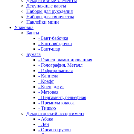
Декоративные элементы
Декупажные карты
Наборы для рукоделия
Наборы для творчества
Наклейки мини
Упаковка
Банты
- Бант-бабочка
- Бант-звёздочка
- Бант-шар
Бумага
- Глянец, ламинированная
- Голография, Металл
- Гофрированная
- Каппела
- Крафт
- Креп, джут
- Матовая
- Пергамент, рельефная
- Премиум класса
- Тишью
Декораторский ассортимент
- Абака
- Лён
- Органза рулон