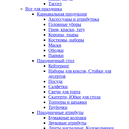
Тассел
Все для праздника
Карнавальная продукция
Аксессуары и атрибутика
Головные уборы
Грим, краски, тату
Короны, тиары
Костюмы, наборы
Маски
Ободки
Парики
Праздничный стол
Кейтеринг
Наборы для кексов, Стойки для
десертов
Посуда
Салфетки
Свечи для торта
Скатерти, Юбки для стола
Топперы и шпажки
Трубочки
Праздничные атрибуты
Бумажные колпаки
Звуковые атрибуты
Ленты наградные, Колокольчики