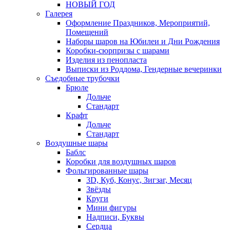
НОВЫЙ ГОД
Галерея
Оформление Праздников, Мероприятий,
Помещений
Наборы шаров на Юбилеи и Дни Рождения
Коробки-сюрпризы с шарами
Изделия из пенопласта
Выписки из Роддома, Гендерные вечеринки
Съедобные трубочки
Брюле
Дольче
Стандарт
Крафт
Дольче
Стандарт
Воздушные шары
Баблс
Коробки для воздушных шаров
Фольгированные шары
3D, Куб, Конус, Зигзаг, Месяц
Звёзды
Круги
Мини фигуры
Надписи, Буквы
Сердца