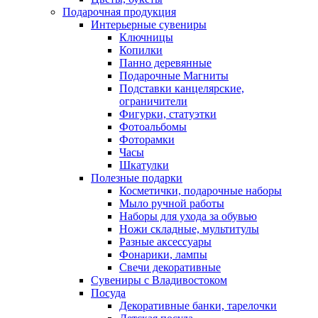
Подарочная продукция
Интерьерные сувениры
Ключницы
Копилки
Панно деревянные
Подарочные Магниты
Подставки канцелярские,
ограничители
Фигурки, статуэтки
Фотоальбомы
Фоторамки
Часы
Шкатулки
Полезные подарки
Косметички, подарочные наборы
Мыло ручной работы
Наборы для ухода за обувью
Ножи складные, мультитулы
Разные аксессуары
Фонарики, лампы
Свечи декоративные
Сувениры с Владивостоком
Посуда
Декоративные банки, тарелочки