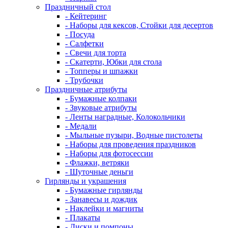
Праздничный стол
- Кейтеринг
- Наборы для кексов, Стойки для десертов
- Посуда
- Салфетки
- Свечи для торта
- Скатерти, Юбки для стола
- Топперы и шпажки
- Трубочки
Праздничные атрибуты
- Бумажные колпаки
- Звуковые атрибуты
- Ленты наградные, Колокольчики
- Медали
- Мыльные пузыри, Водные пистолеты
- Наборы для проведения праздников
- Наборы для фотосессии
- Флажки, ветряки
- Шуточные деньги
Гирлянды и украшения
- Бумажные гирлянды
- Занавесы и дождик
- Наклейки и магниты
- Плакаты
- Диски и помпоны