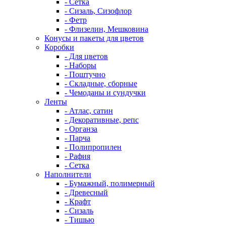
- Сетка
- Сизаль, Сизофлор
- Фетр
- Флизелин, Мешковина
Конусы и пакеты для цветов
Коробки
- Для цветов
- Наборы
- Поштучно
- Складные, сборные
- Чемоданы и сундучки
Ленты
- Атлас, сатин
- Декоративные, репс
- Органза
- Парча
- Полипропилен
- Рафия
- Сетка
Наполнители
- Бумажный, полимерный
- Древесный
- Крафт
- Сизаль
- Тишью