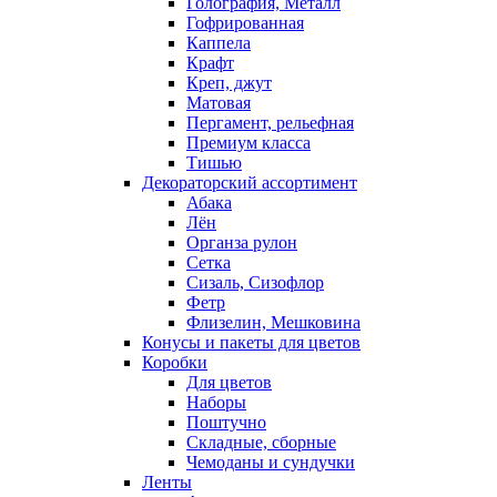
Голография, Металл
Гофрированная
Каппела
Крафт
Креп, джут
Матовая
Пергамент, рельефная
Премиум класса
Тишью
Декораторский ассортимент
Абака
Лён
Органза рулон
Сетка
Сизаль, Сизофлор
Фетр
Флизелин, Мешковина
Конусы и пакеты для цветов
Коробки
Для цветов
Наборы
Поштучно
Складные, сборные
Чемоданы и сундучки
Ленты