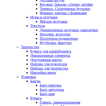
Детская посуда
Кружки, бокалы, стопки, штофы
Термоса, Спортивные бутылки
Фляжки, наборы с фляжками
Игры и игрушки
Мягкие игрушки
Текстиль
Декоративные подушки, наволочки
Носочки, колготки
Полотенца подарочные
Футболки, фартуки
Творчество
Бумага для скрапбукинга
Декоративные элементы
Декупажные карты
Наборы для рукоделия
Наборы для творчества
Наклейки мини
Упаковка
Банты
Бант-бабочка
Бант-звёздочка
Бант-шар
Бумага
Глянец, ламинированная