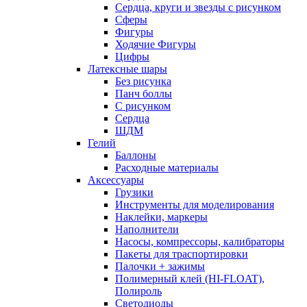
Сердца, круги и звезды с рисунком
Сферы
Фигуры
Ходячие Фигуры
Цифры
Латексные шары
Без рисунка
Панч боллы
С рисунком
Сердца
ШДМ
Гелий
Баллоны
Расходные материалы
Аксессуары
Грузики
Инструменты для моделирования
Наклейки, маркеры
Наполнители
Насосы, компрессоры, калибраторы
Пакеты для траспортировки
Палочки + зажимы
Полимерный клей (HI-FLOAT),
Полироль
Светодиоды