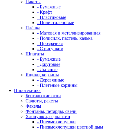
Пакеты
- Бумажные
- Крафт
- Пластиковые
- Полиэтиленовые
Плёнка
- Матовая и металлизированная
- Полисилк, пастель, калька
- Прозрачная
- С рисунком
Шпагаты
- Бумажные
- Джутовые
- Льняные
Ящики, корзины
- Деревянные
- Плетеные корзины
Пиротехника
Бенгальские огни
Салюты, ракеты
Факелы
Фонтаны, петарды, свечи
Хлопушки, серпантин
- Пневмохлопушки
- Пневмохлопушки цветной дым