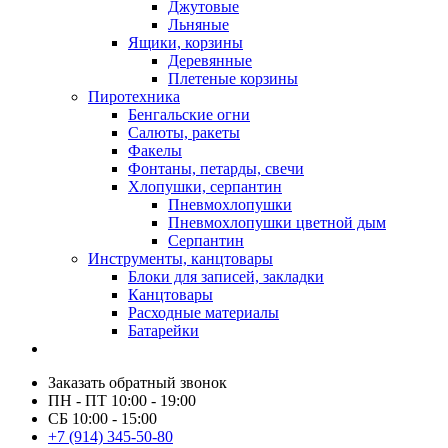
Джутовые
Льняные
Ящики, корзины
Деревянные
Плетеные корзины
Пиротехника
Бенгальские огни
Салюты, ракеты
Факелы
Фонтаны, петарды, свечи
Хлопушки, серпантин
Пневмохлопушки
Пневмохлопушки цветной дым
Серпантин
Инструменты, канцтовары
Блоки для записей, закладки
Канцтовары
Расходные материалы
Батарейки
Заказать обратный звонок
ПН - ПТ 10:00 - 19:00
СБ 10:00 - 15:00
+7 (914) 345-50-80