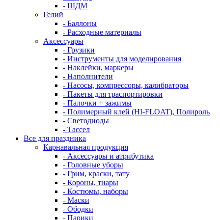
- ШДМ
Гелий
- Баллоны
- Расходные материалы
Аксессуары
- Грузики
- Инструменты для моделирования
- Наклейки, маркеры
- Наполнители
- Насосы, компрессоры, калибраторы
- Пакеты для траспортировки
- Палочки + зажимы
- Полимерный клей (HI-FLOAT), Полироль
- Светодиоды
- Тассел
Все для праздника
Карнавальная продукция
- Аксессуары и атрибутика
- Головные уборы
- Грим, краски, тату
- Короны, тиары
- Костюмы, наборы
- Маски
- Ободки
- Парики