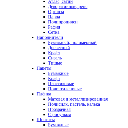
Атлас, сатин
Декоративные, репс
Органза
Парча
Полипропилен
Рафия
Сетка
Наполнители
Бумажный, полимерный
Древесный
Крафт
Сизаль
Тишью
Пакеты
Бумажные
Крафт
Пластиковые
Полиэтиленовые
Плёнка
Матовая и металлизированная
Полисилк, пастель, калька
Прозрачная
С рисунком
Шпагаты
Бумажные