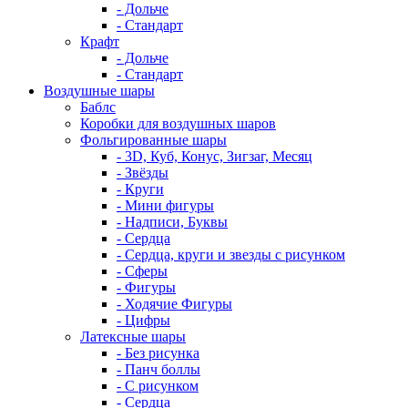
- Дольче
- Стандарт
Крафт
- Дольче
- Стандарт
Воздушные шары
Баблс
Коробки для воздушных шаров
Фольгированные шары
- 3D, Куб, Конус, Зигзаг, Месяц
- Звёзды
- Круги
- Мини фигуры
- Надписи, Буквы
- Сердца
- Сердца, круги и звезды с рисунком
- Сферы
- Фигуры
- Ходячие Фигуры
- Цифры
Латексные шары
- Без рисунка
- Панч боллы
- С рисунком
- Сердца