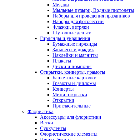
Медали
Мыльные пузыри, Водные пистолеты
Наборы для проведения праздников
Наборы для фотосессии
Флажки, ветряки
Шуточные деньги
Гирлянды и украшения
Бумажные гирлянды
Занавесы и дождик
Наклейки и магниты
Плакаты
Диски и помпоны
Открытки, конверты, грамоты
Банкетные карточки
Грамоты и дипломы
Конверты
Мини открытки
Открытки
Пригласительные
Флористика
Аксессуары для флористики
Ветки
Суккуленты
Флористические элементы
Цветы, букеты