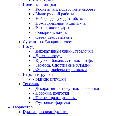
Полезные подарки
- Косметички, подарочные наборы
- Мыло ручной работы
- Наборы для ухода за обувью
- Ножи складные, мультитулы
- Разные аксессуары
- Фонарики, лампы
- Свечи декоративные
Сувениры с Владивостоком
Посуда
- Декоративные банки, тарелочки
- Детская посуда
- Кружки, бокалы, стопки, штофы
- Термоса, Спортивные бутылки
- Фляжки, наборы с фляжками
Игры и игрушки
- Мягкие игрушки
Текстиль
- Декоративные подушки, наволочки
- Носочки, колготки
- Полотенца подарочные
- Футболки, фартуки
Творчество
Бумага для скрапбукинга