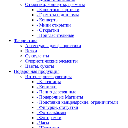
Открытки, конверты, грамоты
- Банкетные карточки
- Грамоты и дипломы
- Конверты
- Мини открытки
- Открытки
- Пригласительные
Флористика
Аксессуары для флористики
Ветки
Суккуленты
Флористические элементы
Цветы, букеты
Подарочная продукция
Интерьерные сувениры
- Ключницы
- Копилки
- Панно деревянные
- Подарочные Магниты
- Подставки канцелярские, ограничители
- Фигурки, статуэтки
- Фотоальбомы
- Фоторамки
- Часы
- Шкатулки