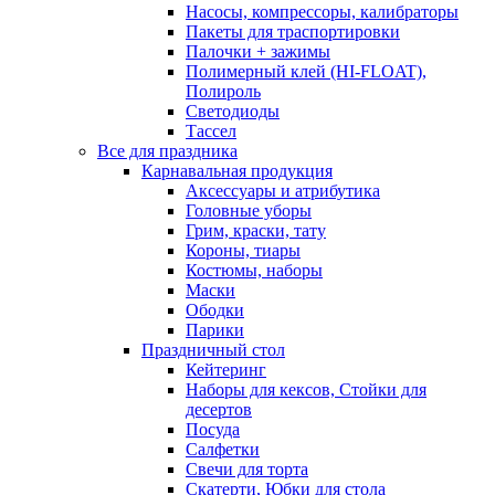
Насосы, компрессоры, калибраторы
Пакеты для траспортировки
Палочки + зажимы
Полимерный клей (HI-FLOAT),
Полироль
Светодиоды
Тассел
Все для праздника
Карнавальная продукция
Аксессуары и атрибутика
Головные уборы
Грим, краски, тату
Короны, тиары
Костюмы, наборы
Маски
Ободки
Парики
Праздничный стол
Кейтеринг
Наборы для кексов, Стойки для
десертов
Посуда
Салфетки
Свечи для торта
Скатерти, Юбки для стола