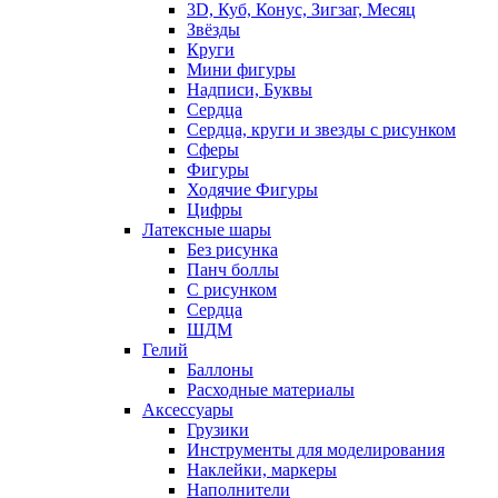
3D, Куб, Конус, Зигзаг, Месяц
Звёзды
Круги
Мини фигуры
Надписи, Буквы
Сердца
Сердца, круги и звезды с рисунком
Сферы
Фигуры
Ходячие Фигуры
Цифры
Латексные шары
Без рисунка
Панч боллы
С рисунком
Сердца
ШДМ
Гелий
Баллоны
Расходные материалы
Аксессуары
Грузики
Инструменты для моделирования
Наклейки, маркеры
Наполнители