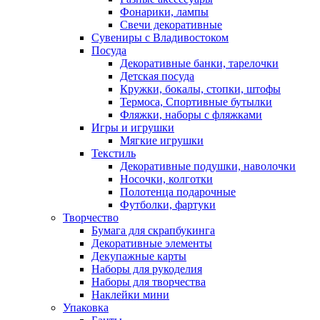
Фонарики, лампы
Свечи декоративные
Сувениры с Владивостоком
Посуда
Декоративные банки, тарелочки
Детская посуда
Кружки, бокалы, стопки, штофы
Термоса, Спортивные бутылки
Фляжки, наборы с фляжками
Игры и игрушки
Мягкие игрушки
Текстиль
Декоративные подушки, наволочки
Носочки, колготки
Полотенца подарочные
Футболки, фартуки
Творчество
Бумага для скрапбукинга
Декоративные элементы
Декупажные карты
Наборы для рукоделия
Наборы для творчества
Наклейки мини
Упаковка