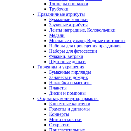
Топперы и шпажки
Трубочки
Праздничные атрибуты
Бумажные колпаки
Звуковые атрибуты
Ленты наградные, Колокольчики
Медали
Мыльные пузыри, Водные пистолеты
Наборы для проведения праздников
Наборы для фотосессии
Флажки, ветряки
Шуточные деньги
Гирлянды и украшения
Бумажные гирлянды
Занавесы и дождик
Наклейки и магниты
Плакаты
Диски и помпоны
Открытки, конверты, грамоты
Банкетные карточки
Грамоты и дипломы
Конверты
Мини открытки
Открытки
Пригласительные