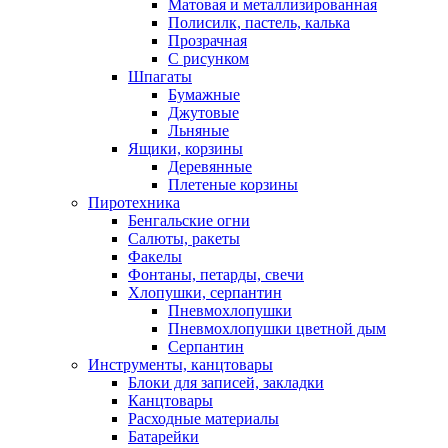
Матовая и металлизированная
Полисилк, пастель, калька
Прозрачная
С рисунком
Шпагаты
Бумажные
Джутовые
Льняные
Ящики, корзины
Деревянные
Плетеные корзины
Пиротехника
Бенгальские огни
Салюты, ракеты
Факелы
Фонтаны, петарды, свечи
Хлопушки, серпантин
Пневмохлопушки
Пневмохлопушки цветной дым
Серпантин
Инструменты, канцтовары
Блоки для записей, закладки
Канцтовары
Расходные материалы
Батарейки