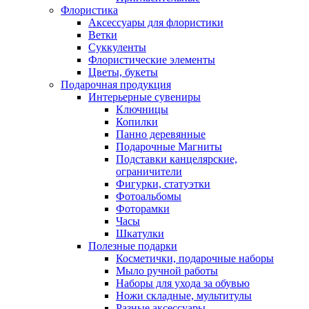
Флористика
Аксессуары для флористики
Ветки
Суккуленты
Флористические элементы
Цветы, букеты
Подарочная продукция
Интерьерные сувениры
Ключницы
Копилки
Панно деревянные
Подарочные Магниты
Подставки канцелярские,
ограничители
Фигурки, статуэтки
Фотоальбомы
Фоторамки
Часы
Шкатулки
Полезные подарки
Косметички, подарочные наборы
Мыло ручной работы
Наборы для ухода за обувью
Ножи складные, мультитулы
Разные аксессуары