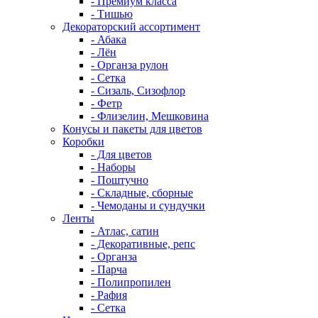
- Премиум класса
- Тишью
Декораторский ассортимент
- Абака
- Лён
- Органза рулон
- Сетка
- Сизаль, Сизофлор
- Фетр
- Флизелин, Мешковина
Конусы и пакеты для цветов
Коробки
- Для цветов
- Наборы
- Поштучно
- Складные, сборные
- Чемоданы и сундучки
Ленты
- Атлас, сатин
- Декоративные, репс
- Органза
- Парча
- Полипропилен
- Рафия
- Сетка