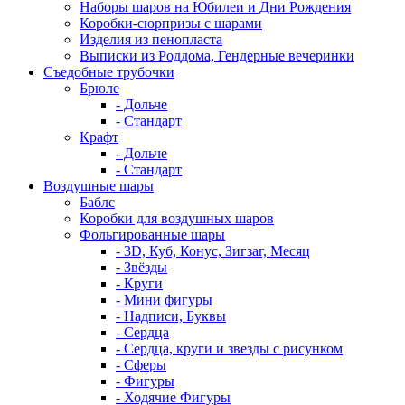
Наборы шаров на Юбилеи и Дни Рождения
Коробки-сюрпризы с шарами
Изделия из пенопласта
Выписки из Роддома, Гендерные вечеринки
Съедобные трубочки
Брюле
- Дольче
- Стандарт
Крафт
- Дольче
- Стандарт
Воздушные шары
Баблс
Коробки для воздушных шаров
Фольгированные шары
- 3D, Куб, Конус, Зигзаг, Месяц
- Звёзды
- Круги
- Мини фигуры
- Надписи, Буквы
- Сердца
- Сердца, круги и звезды с рисунком
- Сферы
- Фигуры
- Ходячие Фигуры