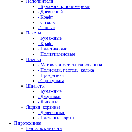
Наполнители
- Бумажный, полимерный
- Древесный
- Крафт
- Сизаль
- Тишью
Пакеты
- Бумажные
- Крафт
- Пластиковые
- Полиэтиленовые
Плёнка
- Матовая и металлизированная
- Полисилк, пастель, калька
- Прозрачная
- С рисунком
Шпагаты
- Бумажные
- Джутовые
- Льняные
Ящики, корзины
- Деревянные
- Плетеные корзины
Пиротехника
Бенгальские огни