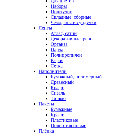
Для цветов
Наборы
Поштучно
Складные, сборные
Чемоданы и сундучки
Ленты
Атлас, сатин
Декоративные, репс
Органза
Парча
Полипропилен
Рафия
Сетка
Наполнители
Бумажный, полимерный
Древесный
Крафт
Сизаль
Тишью
Пакеты
Бумажные
Крафт
Пластиковые
Полиэтиленовые
Плёнка