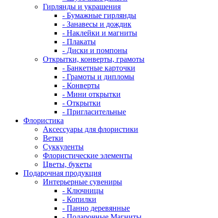
Гирлянды и украшения
- Бумажные гирлянды
- Занавесы и дождик
- Наклейки и магниты
- Плакаты
- Диски и помпоны
Открытки, конверты, грамоты
- Банкетные карточки
- Грамоты и дипломы
- Конверты
- Мини открытки
- Открытки
- Пригласительные
Флористика
Аксессуары для флористики
Ветки
Суккуленты
Флористические элементы
Цветы, букеты
Подарочная продукция
Интерьерные сувениры
- Ключницы
- Копилки
- Панно деревянные
- Подарочные Магниты