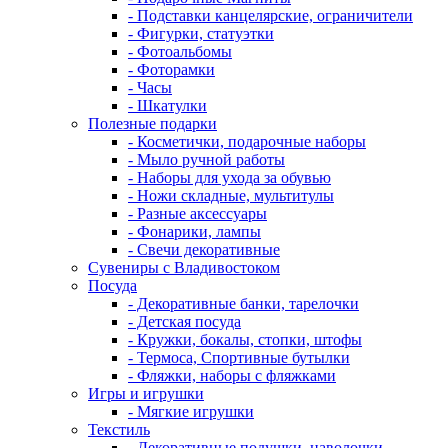
- Подставки канцелярские, ограничители
- Фигурки, статуэтки
- Фотоальбомы
- Фоторамки
- Часы
- Шкатулки
Полезные подарки
- Косметички, подарочные наборы
- Мыло ручной работы
- Наборы для ухода за обувью
- Ножи складные, мультитулы
- Разные аксессуары
- Фонарики, лампы
- Свечи декоративные
Сувениры с Владивостоком
Посуда
- Декоративные банки, тарелочки
- Детская посуда
- Кружки, бокалы, стопки, штофы
- Термоса, Спортивные бутылки
- Фляжки, наборы с фляжками
Игры и игрушки
- Мягкие игрушки
Текстиль
- Декоративные подушки, наволочки