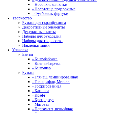
- Носочки, колготки
- Полотенца подарочные
- Футболки, фартуки
Творчество
Бумага для скрапбукинга
Декоративные элементы
Декупажные карты
Наборы для рукоделия
Наборы для творчества
Наклейки мини
Упаковка
Банты
- Бант-бабочка
- Бант-звёздочка
- Бант-шар
Бумага
- Глянец, ламинированная
- Голография, Металл
- Гофрированная
- Каппела
- Крафт
- Креп, джут
- Матовая
- Пергамент, рельефная