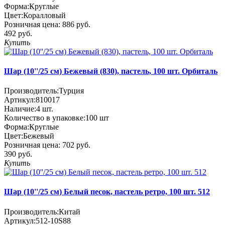
Форма:
Круглые
Цвет:
Коралловый
Розничная цена:
886 руб.
492 руб.
Купить
Шар (10''/25 см) Бежевый (830), пастель, 100 шт. Орбиталь
Производитель:
Турция
Артикул:
810017
Наличие:
4
шт.
Количество в упаковке:
100 шт
Форма:
Круглые
Цвет:
Бежевый
Розничная цена:
702 руб.
390 руб.
Купить
Шар (10''/25 см) Белый песок, пастель ретро, 100 шт. 512
Производитель:
Китай
Артикул:
512-10S88