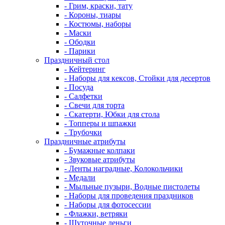
- Грим, краски, тату
- Короны, тиары
- Костюмы, наборы
- Маски
- Ободки
- Парики
Праздничный стол
- Кейтеринг
- Наборы для кексов, Стойки для десертов
- Посуда
- Салфетки
- Свечи для торта
- Скатерти, Юбки для стола
- Топперы и шпажки
- Трубочки
Праздничные атрибуты
- Бумажные колпаки
- Звуковые атрибуты
- Ленты наградные, Колокольчики
- Медали
- Мыльные пузыри, Водные пистолеты
- Наборы для проведения праздников
- Наборы для фотосессии
- Флажки, ветряки
- Шуточные деньги