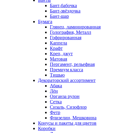
Банты
Бант-бабочка
Бант-звёздочка
Бант-шар
Бумага
Глянец, ламинированная
Голография, Металл
Гофрированная
Каппела
Крафт
Креп, джут
Матовая
Пергамент, рельефная
Премиум класса
Тишью
Декораторский ассортимент
Абака
Лён
Органза рулон
Сетка
Сизаль, Сизофлор
Фетр
Флизелин, Мешковина
Конусы и пакеты для цветов
Коробки