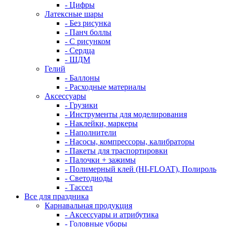
- Цифры
Латексные шары
- Без рисунка
- Панч боллы
- С рисунком
- Сердца
- ШДМ
Гелий
- Баллоны
- Расходные материалы
Аксессуары
- Грузики
- Инструменты для моделирования
- Наклейки, маркеры
- Наполнители
- Насосы, компрессоры, калибраторы
- Пакеты для траспортировки
- Палочки + зажимы
- Полимерный клей (HI-FLOAT), Полироль
- Светодиоды
- Тассел
Все для праздника
Карнавальная продукция
- Аксессуары и атрибутика
- Головные уборы