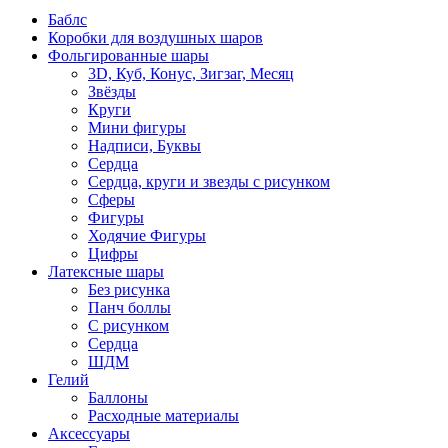
Баблс
Коробки для воздушных шаров
Фольгированные шары
3D, Куб, Конус, Зигзаг, Месяц
Звёзды
Круги
Мини фигуры
Надписи, Буквы
Сердца
Сердца, круги и звезды с рисунком
Сферы
Фигуры
Ходячие Фигуры
Цифры
Латексные шары
Без рисунка
Панч боллы
С рисунком
Сердца
ШДМ
Гелий
Баллоны
Расходные материалы
Аксессуары