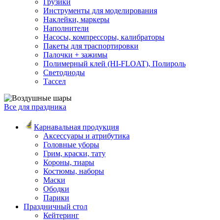
Грузики
Инструменты для моделирования
Наклейки, маркеры
Наполнители
Насосы, компрессоры, калибраторы
Пакеты для траспортировки
Палочки + зажимы
Полимерный клей (HI-FLOAT), Полироль
Светодиоды
Тассел
Все для праздника
Карнавальная продукция
Аксессуары и атрибутика
Головные уборы
Грим, краски, тату
Короны, тиары
Костюмы, наборы
Маски
Ободки
Парики
Праздничный стол
Кейтеринг