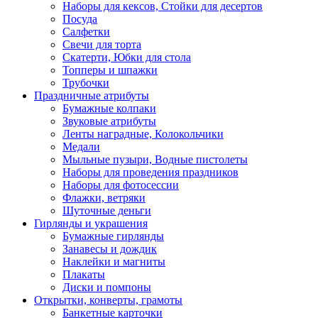
Наборы для кексов, Стойки для десертов
Посуда
Салфетки
Свечи для торта
Скатерти, Юбки для стола
Топперы и шпажки
Трубочки
Праздничные атрибуты
Бумажные колпаки
Звуковые атрибуты
Ленты наградные, Колокольчики
Медали
Мыльные пузыри, Водные пистолеты
Наборы для проведения праздников
Наборы для фотосессии
Флажки, ветряки
Шуточные деньги
Гирлянды и украшения
Бумажные гирлянды
Занавесы и дождик
Наклейки и магниты
Плакаты
Диски и помпоны
Открытки, конверты, грамоты
Банкетные карточки