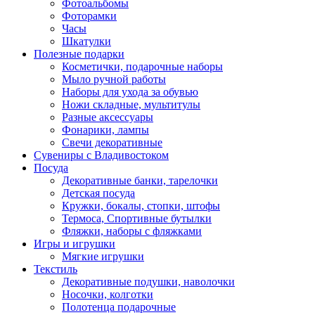
Фотоальбомы
Фоторамки
Часы
Шкатулки
Полезные подарки
Косметички, подарочные наборы
Мыло ручной работы
Наборы для ухода за обувью
Ножи складные, мультитулы
Разные аксессуары
Фонарики, лампы
Свечи декоративные
Сувениры с Владивостоком
Посуда
Декоративные банки, тарелочки
Детская посуда
Кружки, бокалы, стопки, штофы
Термоса, Спортивные бутылки
Фляжки, наборы с фляжками
Игры и игрушки
Мягкие игрушки
Текстиль
Декоративные подушки, наволочки
Носочки, колготки
Полотенца подарочные