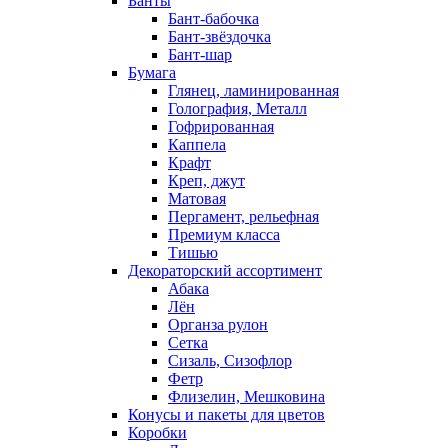
Банты
Бант-бабочка
Бант-звёздочка
Бант-шар
Бумага
Глянец, ламинированная
Голография, Металл
Гофрированная
Каппела
Крафт
Креп, джут
Матовая
Пергамент, рельефная
Премиум класса
Тишью
Декораторский ассортимент
Абака
Лён
Органза рулон
Сетка
Сизаль, Сизофлор
Фетр
Флизелин, Мешковина
Конусы и пакеты для цветов
Коробки