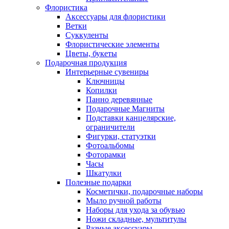
Флористика
Аксессуары для флористики
Ветки
Суккуленты
Флористические элементы
Цветы, букеты
Подарочная продукция
Интерьерные сувениры
Ключницы
Копилки
Панно деревянные
Подарочные Магниты
Подставки канцелярские,
ограничители
Фигурки, статуэтки
Фотоальбомы
Фоторамки
Часы
Шкатулки
Полезные подарки
Косметички, подарочные наборы
Мыло ручной работы
Наборы для ухода за обувью
Ножи складные, мультитулы
Разные аксессуары