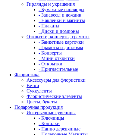
Гирлянды и украшения
- Бумажные гирлянды
- Занавесы и дождик
- Наклейки и магниты
- Плакаты
- Диски и помпоны
Открытки, конверты, грамоты
- Банкетные карточки
- Грамоты и дипломы
- Конверты
- Мини открытки
- Открытки
- Пригласительные
Флористика
Аксессуары для флористики
Ветки
Суккуленты
Флористические элементы
Цветы, букеты
Подарочная продукция
Интерьерные сувениры
- Ключницы
- Копилки
- Панно деревянные
- Подарочные Магниты