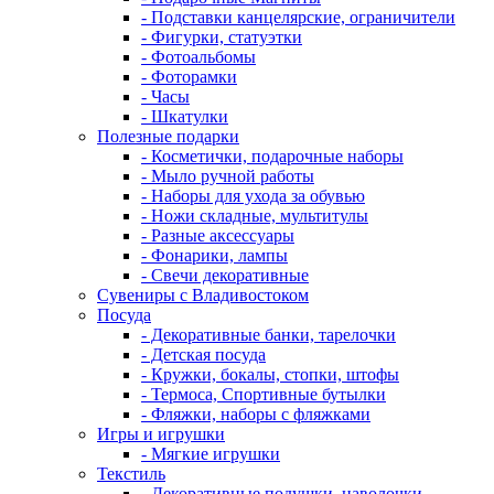
- Подставки канцелярские, ограничители
- Фигурки, статуэтки
- Фотоальбомы
- Фоторамки
- Часы
- Шкатулки
Полезные подарки
- Косметички, подарочные наборы
- Мыло ручной работы
- Наборы для ухода за обувью
- Ножи складные, мультитулы
- Разные аксессуары
- Фонарики, лампы
- Свечи декоративные
Сувениры с Владивостоком
Посуда
- Декоративные банки, тарелочки
- Детская посуда
- Кружки, бокалы, стопки, штофы
- Термоса, Спортивные бутылки
- Фляжки, наборы с фляжками
Игры и игрушки
- Мягкие игрушки
Текстиль
- Декоративные подушки, наволочки