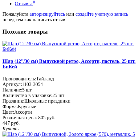
0
Отзывы
Пожалуйста
авторизируйтесь
или
создайте учетную запись
перед тем как написать отзыв
Похожие товары
Шар (12''/30 см) Выпускной ретро, Ассорти, пастель, 25 шт.
БиКей
Производитель:
Тайланд
Артикул:
1103-3054
Наличие:
5
шт.
Количество в упаковке:
25 шт
Праздник:
Школьные праздники
Форма:
Круглые
Цвет:
Ассорти
Розничная цена:
805 руб.
447 руб.
Купить