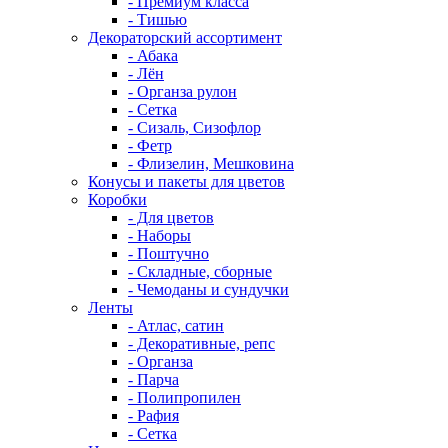
- Премиум класса
- Тишью
Декораторский ассортимент
- Абака
- Лён
- Органза рулон
- Сетка
- Сизаль, Сизофлор
- Фетр
- Флизелин, Мешковина
Конусы и пакеты для цветов
Коробки
- Для цветов
- Наборы
- Поштучно
- Складные, сборные
- Чемоданы и сундучки
Ленты
- Атлас, сатин
- Декоративные, репс
- Органза
- Парча
- Полипропилен
- Рафия
- Сетка