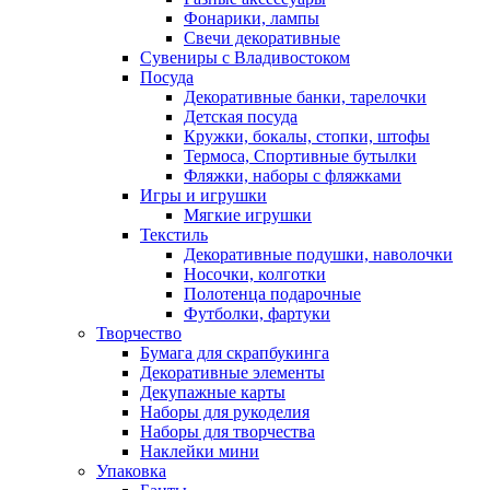
Фонарики, лампы
Свечи декоративные
Сувениры с Владивостоком
Посуда
Декоративные банки, тарелочки
Детская посуда
Кружки, бокалы, стопки, штофы
Термоса, Спортивные бутылки
Фляжки, наборы с фляжками
Игры и игрушки
Мягкие игрушки
Текстиль
Декоративные подушки, наволочки
Носочки, колготки
Полотенца подарочные
Футболки, фартуки
Творчество
Бумага для скрапбукинга
Декоративные элементы
Декупажные карты
Наборы для рукоделия
Наборы для творчества
Наклейки мини
Упаковка