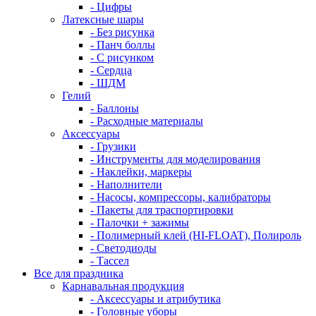
- Цифры
Латексные шары
- Без рисунка
- Панч боллы
- С рисунком
- Сердца
- ШДМ
Гелий
- Баллоны
- Расходные материалы
Аксессуары
- Грузики
- Инструменты для моделирования
- Наклейки, маркеры
- Наполнители
- Насосы, компрессоры, калибраторы
- Пакеты для траспортировки
- Палочки + зажимы
- Полимерный клей (HI-FLOAT), Полироль
- Светодиоды
- Тассел
Все для праздника
Карнавальная продукция
- Аксессуары и атрибутика
- Головные уборы