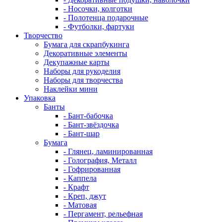
- Носочки, колготки
- Полотенца подарочные
- Футболки, фартуки
Творчество
Бумага для скрапбукинга
Декоративные элементы
Декупажные карты
Наборы для рукоделия
Наборы для творчества
Наклейки мини
Упаковка
Банты
- Бант-бабочка
- Бант-звёздочка
- Бант-шар
Бумага
- Глянец, ламинированная
- Голография, Металл
- Гофрированная
- Каппела
- Крафт
- Креп, джут
- Матовая
- Пергамент, рельефная