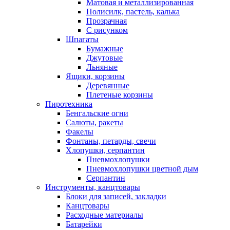
Матовая и металлизированная
Полисилк, пастель, калька
Прозрачная
С рисунком
Шпагаты
Бумажные
Джутовые
Льняные
Ящики, корзины
Деревянные
Плетеные корзины
Пиротехника
Бенгальские огни
Салюты, ракеты
Факелы
Фонтаны, петарды, свечи
Хлопушки, серпантин
Пневмохлопушки
Пневмохлопушки цветной дым
Серпантин
Инструменты, канцтовары
Блоки для записей, закладки
Канцтовары
Расходные материалы
Батарейки