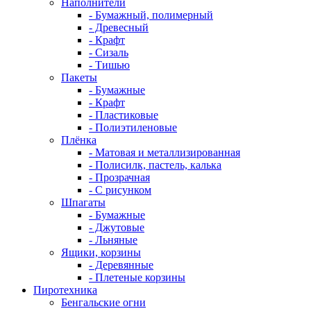
Наполнители
- Бумажный, полимерный
- Древесный
- Крафт
- Сизаль
- Тишью
Пакеты
- Бумажные
- Крафт
- Пластиковые
- Полиэтиленовые
Плёнка
- Матовая и металлизированная
- Полисилк, пастель, калька
- Прозрачная
- С рисунком
Шпагаты
- Бумажные
- Джутовые
- Льняные
Ящики, корзины
- Деревянные
- Плетеные корзины
Пиротехника
Бенгальские огни