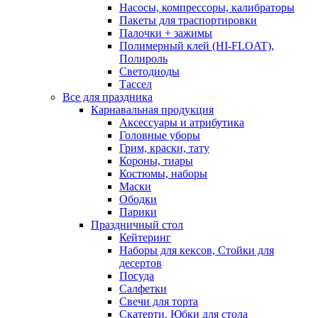
Насосы, компрессоры, калибраторы
Пакеты для траспортировки
Палочки + зажимы
Полимерный клей (HI-FLOAT),
Полироль
Светодиоды
Тассел
Все для праздника
Карнавальная продукция
Аксессуары и атрибутика
Головные уборы
Грим, краски, тату
Короны, тиары
Костюмы, наборы
Маски
Ободки
Парики
Праздничный стол
Кейтеринг
Наборы для кексов, Стойки для
десертов
Посуда
Салфетки
Свечи для торта
Скатерти, Юбки для стола