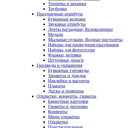
Топперы и шпажки
Трубочки
Праздничные атрибуты
Бумажные колпаки
Звуковые атрибуты
Ленты наградные, Колокольчики
Медали
Мыльные пузыри, Водные пистолеты
Наборы для проведения праздников
Наборы для фотосессии
Флажки, ветряки
Шуточные деньги
Гирлянды и украшения
Бумажные гирлянды
Занавесы и дождик
Наклейки и магниты
Плакаты
Диски и помпоны
Открытки, конверты, грамоты
Банкетные карточки
Грамоты и дипломы
Конверты
Мини открытки
Открытки
Пригласительные