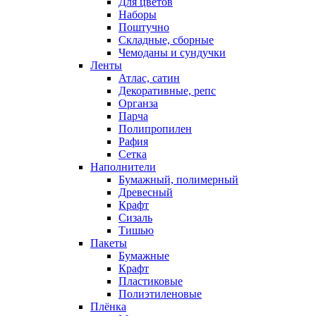
Для цветов
Наборы
Поштучно
Складные, сборные
Чемоданы и сундучки
Ленты
Атлас, сатин
Декоративные, репс
Органза
Парча
Полипропилен
Рафия
Сетка
Наполнители
Бумажный, полимерный
Древесный
Крафт
Сизаль
Тишью
Пакеты
Бумажные
Крафт
Пластиковые
Полиэтиленовые
Плёнка