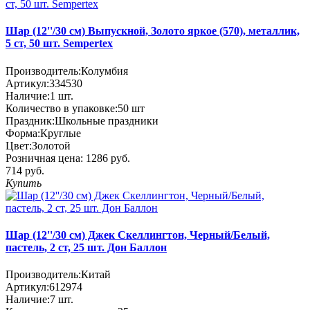
Шар (12''/30 см) Выпускной, Золото яркое (570), металлик,
5 ст, 50 шт. Sempertex
Производитель:
Колумбия
Артикул:
334530
Наличие:
1
шт.
Количество в упаковке:
50 шт
Праздник:
Школьные праздники
Форма:
Круглые
Цвет:
Золотой
Розничная цена:
1286 руб.
714 руб.
Купить
Шар (12''/30 см) Джек Скеллингтон, Черный/Белый,
пастель, 2 ст, 25 шт. Дон Баллон
Производитель:
Китай
Артикул:
612974
Наличие:
7
шт.