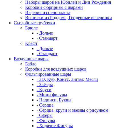
Наборы шаров на Юбилеи и Дни Рождения
Коробки-сюрпризы с шарами
Изделия из пенопласта
Выписки из Роддома, Гендерные вечеринки
Съедобные трубочки
Брюле
- Дольче
- Стандарт
Крафт
- Дольче
- Стандарт
Воздушные шары
Баблс
Коробки для воздушных шаров
Фольгированные шары
- 3D, Куб, Конус, Зигзаг, Месяц
- Звёзды
- Круги
- Мини фигуры
- Надписи, Буквы
- Сердца
- Сердца, круги и звезды с рисунком
- Сферы
- Фигуры
- Ходячие Фигуры