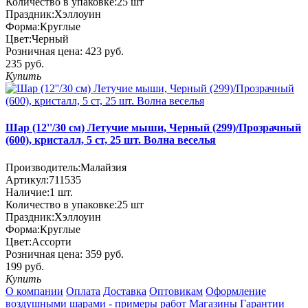
Количество в упаковке:
25 шт
Праздник:
Хэллоуин
Форма:
Круглые
Цвет:
Черный
Розничная цена:
423 руб.
235 руб.
Купить
Шар (12''/30 см) Летучие мыши, Черный (299)/Прозрачный
(600), кристалл, 5 ст, 25 шт. Волна веселья
Производитель:
Малайзия
Артикул:
711535
Наличие:
1
шт.
Количество в упаковке:
25 шт
Праздник:
Хэллоуин
Форма:
Круглые
Цвет:
Ассорти
Розничная цена:
359 руб.
199 руб.
Купить
О компании
Оплата
Доставка
Оптовикам
Оформление
воздушными шарами - примеры работ
Магазины
Гарантии