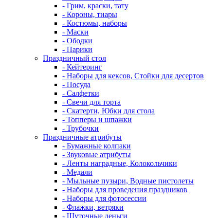
- Грим, краски, тату
- Короны, тиары
- Костюмы, наборы
- Маски
- Ободки
- Парики
Праздничный стол
- Кейтеринг
- Наборы для кексов, Стойки для десертов
- Посуда
- Салфетки
- Свечи для торта
- Скатерти, Юбки для стола
- Топперы и шпажки
- Трубочки
Праздничные атрибуты
- Бумажные колпаки
- Звуковые атрибуты
- Ленты наградные, Колокольчики
- Медали
- Мыльные пузыри, Водные пистолеты
- Наборы для проведения праздников
- Наборы для фотосессии
- Флажки, ветряки
- Шуточные деньги