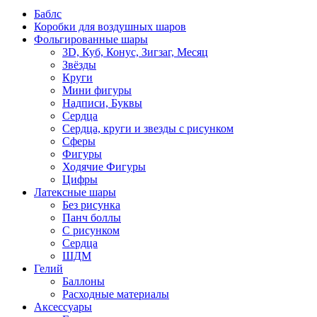
Баблс
Коробки для воздушных шаров
Фольгированные шары
3D, Куб, Конус, Зигзаг, Месяц
Звёзды
Круги
Мини фигуры
Надписи, Буквы
Сердца
Сердца, круги и звезды с рисунком
Сферы
Фигуры
Ходячие Фигуры
Цифры
Латексные шары
Без рисунка
Панч боллы
С рисунком
Сердца
ШДМ
Гелий
Баллоны
Расходные материалы
Аксессуары