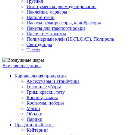
Грузики
Инструменты для моделирования
Наклейки, маркеры
Наполнители
Насосы, компрессоры, калибраторы
Пакеты для траспортировки
Палочки + зажимы
Полимерный клей (HI-FLOAT), Полироль
Светодиоды
Тассел
Все для праздника
Карнавальная продукция
Аксессуары и атрибутика
Головные уборы
Грим, краски, тату
Короны, тиары
Костюмы, наборы
Маски
Ободки
Парики
Праздничный стол
Кейтеринг