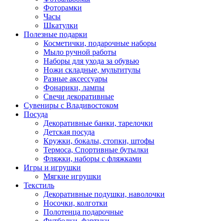
Фоторамки
Часы
Шкатулки
Полезные подарки
Косметички, подарочные наборы
Мыло ручной работы
Наборы для ухода за обувью
Ножи складные, мультитулы
Разные аксессуары
Фонарики, лампы
Свечи декоративные
Сувениры с Владивостоком
Посуда
Декоративные банки, тарелочки
Детская посуда
Кружки, бокалы, стопки, штофы
Термоса, Спортивные бутылки
Фляжки, наборы с фляжками
Игры и игрушки
Мягкие игрушки
Текстиль
Декоративные подушки, наволочки
Носочки, колготки
Полотенца подарочные
Футболки, фартуки