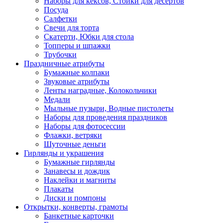
Наборы для кексов, Стойки для десертов
Посуда
Салфетки
Свечи для торта
Скатерти, Юбки для стола
Топперы и шпажки
Трубочки
Праздничные атрибуты
Бумажные колпаки
Звуковые атрибуты
Ленты наградные, Колокольчики
Медали
Мыльные пузыри, Водные пистолеты
Наборы для проведения праздников
Наборы для фотосессии
Флажки, ветряки
Шуточные деньги
Гирлянды и украшения
Бумажные гирлянды
Занавесы и дождик
Наклейки и магниты
Плакаты
Диски и помпоны
Открытки, конверты, грамоты
Банкетные карточки