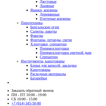
Джутовые
Льняные
Ящики, корзины
Деревянные
Плетеные корзины
Пиротехника
Бенгальские огни
Салюты, ракеты
Факелы
Фонтаны, петарды, свечи
Хлопушки, серпантин
Пневмохлопушки
Пневмохлопушки цветной дым
Серпантин
Инструменты, канцтовары
Блоки для записей, закладки
Канцтовары
Расходные материалы
Батарейки
Заказать обратный звонок
ПН - ПТ 10:00 - 19:00
СБ 10:00 - 15:00
+7 (914) 345-50-80