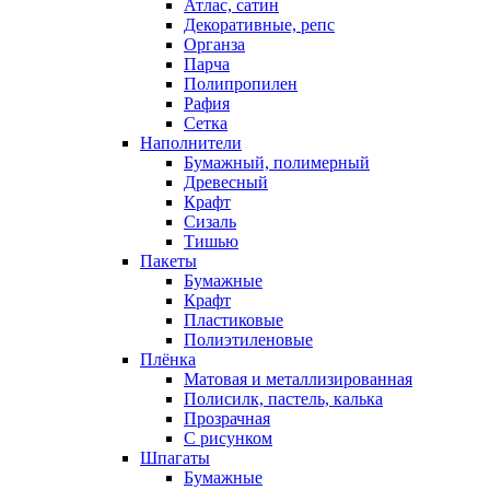
Атлас, сатин
Декоративные, репс
Органза
Парча
Полипропилен
Рафия
Сетка
Наполнители
Бумажный, полимерный
Древесный
Крафт
Сизаль
Тишью
Пакеты
Бумажные
Крафт
Пластиковые
Полиэтиленовые
Плёнка
Матовая и металлизированная
Полисилк, пастель, калька
Прозрачная
С рисунком
Шпагаты
Бумажные