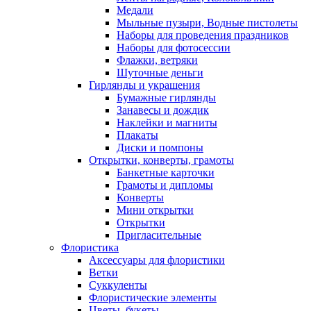
Медали
Мыльные пузыри, Водные пистолеты
Наборы для проведения праздников
Наборы для фотосессии
Флажки, ветряки
Шуточные деньги
Гирлянды и украшения
Бумажные гирлянды
Занавесы и дождик
Наклейки и магниты
Плакаты
Диски и помпоны
Открытки, конверты, грамоты
Банкетные карточки
Грамоты и дипломы
Конверты
Мини открытки
Открытки
Пригласительные
Флористика
Аксессуары для флористики
Ветки
Суккуленты
Флористические элементы
Цветы, букеты