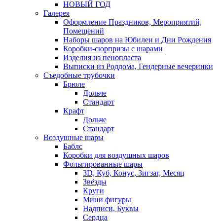
НОВЫЙ ГОД
Галерея
Оформление Праздников, Мероприятий,
Помещений
Наборы шаров на Юбилеи и Дни Рождения
Коробки-сюрпризы с шарами
Изделия из пенопласта
Выписки из Роддома, Гендерные вечеринки
Съедобные трубочки
Брюле
Дольче
Стандарт
Крафт
Дольче
Стандарт
Воздушные шары
Баблс
Коробки для воздушных шаров
Фольгированные шары
3D, Куб, Конус, Зигзаг, Месяц
Звёзды
Круги
Мини фигуры
Надписи, Буквы
Сердца