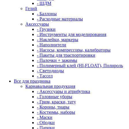
- ШДМ
Гелий
- Баллоны
- Расходные материалы
Аксессуары
- Грузики
- Инструменты для моделирования
- Наклейки, маркеры
- Наполнители
- Насосы, компрессоры, калибраторы
- Пакеты для траспортировки
- Палочки + зажимы
- Полимерный клей (HI-FLOAT), Полироль
- Светодиоды
- Тассел
Все для праздника
Карнавальная продукция
- Аксессуары и атрибутика
- Головные уборы
- Грим, краски, тату
- Короны, тиары
- Костюмы, наборы
- Маски
- Ободки
- Парики