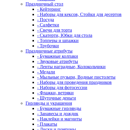
Праздничный стол
- Кейтеринг
- Наборы для кексов, Стойки для десертов
- Посуда
- Салфетки
- Свечи для торта
- Скатерти, Юбки для стола
- Топперы и шпажки
- Трубочки
Праздничные атрибуты
- Бумажные колпаки
- Звуковые атрибуты
- Ленты наградные, Колокольчики
- Медали
- Мыльные пузыри, Водные пистолеты
- Наборы для проведения праздников
- Наборы для фотосессии
- Флажки, ветряки
- Шуточные деньги
Гирлянды и украшения
- Бумажные гирлянды
- Занавесы и дождик
- Наклейки и магниты
- Плакаты
- Диски и помпоны