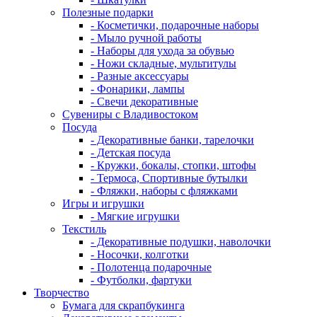
Полезные подарки
- Косметички, подарочные наборы
- Мыло ручной работы
- Наборы для ухода за обувью
- Ножи складные, мультитулы
- Разные аксессуары
- Фонарики, лампы
- Свечи декоративные
Сувениры с Владивостоком
Посуда
- Декоративные банки, тарелочки
- Детская посуда
- Кружки, бокалы, стопки, штофы
- Термоса, Спортивные бутылки
- Фляжки, наборы с фляжками
Игры и игрушки
- Мягкие игрушки
Текстиль
- Декоративные подушки, наволочки
- Носочки, колготки
- Полотенца подарочные
- Футболки, фартуки
Творчество
Бумага для скрапбукинга