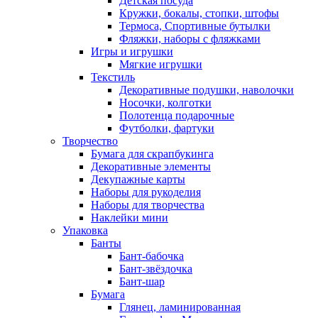
Детская посуда
Кружки, бокалы, стопки, штофы
Термоса, Спортивные бутылки
Фляжки, наборы с фляжками
Игры и игрушки
Мягкие игрушки
Текстиль
Декоративные подушки, наволочки
Носочки, колготки
Полотенца подарочные
Футболки, фартуки
Творчество
Бумага для скрапбукинга
Декоративные элементы
Декупажные карты
Наборы для рукоделия
Наборы для творчества
Наклейки мини
Упаковка
Банты
Бант-бабочка
Бант-звёздочка
Бант-шар
Бумага
Глянец, ламинированная