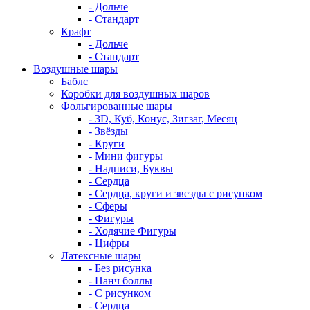
- Дольче
- Стандарт
Крафт
- Дольче
- Стандарт
Воздушные шары
Баблс
Коробки для воздушных шаров
Фольгированные шары
- 3D, Куб, Конус, Зигзаг, Месяц
- Звёзды
- Круги
- Мини фигуры
- Надписи, Буквы
- Сердца
- Сердца, круги и звезды с рисунком
- Сферы
- Фигуры
- Ходячие Фигуры
- Цифры
Латексные шары
- Без рисунка
- Панч боллы
- С рисунком
- Сердца