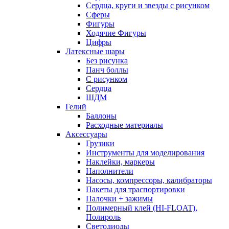
Сердца, круги и звезды с рисунком
Сферы
Фигуры
Ходячие Фигуры
Цифры
Латексные шары
Без рисунка
Панч боллы
С рисунком
Сердца
ШДМ
Гелий
Баллоны
Расходные материалы
Аксессуары
Грузики
Инструменты для моделирования
Наклейки, маркеры
Наполнители
Насосы, компрессоры, калибраторы
Пакеты для траспортировки
Палочки + зажимы
Полимерный клей (HI-FLOAT),
Полироль
Светодиоды