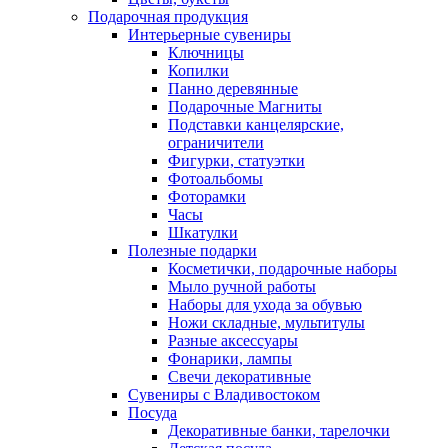
Подарочная продукция
Интерьерные сувениры
Ключницы
Копилки
Панно деревянные
Подарочные Магниты
Подставки канцелярские,
ограничители
Фигурки, статуэтки
Фотоальбомы
Фоторамки
Часы
Шкатулки
Полезные подарки
Косметички, подарочные наборы
Мыло ручной работы
Наборы для ухода за обувью
Ножи складные, мультитулы
Разные аксессуары
Фонарики, лампы
Свечи декоративные
Сувениры с Владивостоком
Посуда
Декоративные банки, тарелочки