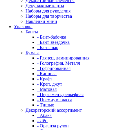
Декоративные элементы
Декупажные карты
Наборы для рукоделия
Наборы для творчества
Наклейки мини
Упаковка
Банты
- Бант-бабочка
- Бант-звёздочка
- Бант-шар
Бумага
- Глянец, ламинированная
- Голография, Металл
- Гофрированная
- Каппела
- Крафт
- Креп, джут
- Матовая
- Пергамент, рельефная
- Премиум класса
- Тишью
Декораторский ассортимент
- Абака
- Лён
- Органза рулон