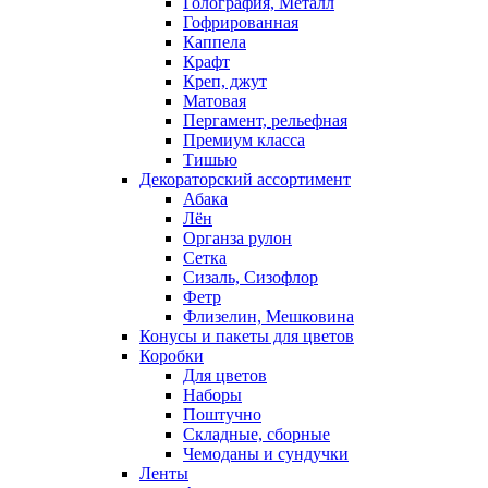
Голография, Металл
Гофрированная
Каппела
Крафт
Креп, джут
Матовая
Пергамент, рельефная
Премиум класса
Тишью
Декораторский ассортимент
Абака
Лён
Органза рулон
Сетка
Сизаль, Сизофлор
Фетр
Флизелин, Мешковина
Конусы и пакеты для цветов
Коробки
Для цветов
Наборы
Поштучно
Складные, сборные
Чемоданы и сундучки
Ленты