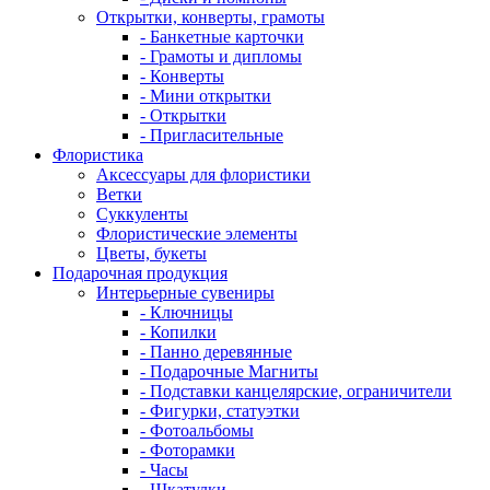
Открытки, конверты, грамоты
- Банкетные карточки
- Грамоты и дипломы
- Конверты
- Мини открытки
- Открытки
- Пригласительные
Флористика
Аксессуары для флористики
Ветки
Суккуленты
Флористические элементы
Цветы, букеты
Подарочная продукция
Интерьерные сувениры
- Ключницы
- Копилки
- Панно деревянные
- Подарочные Магниты
- Подставки канцелярские, ограничители
- Фигурки, статуэтки
- Фотоальбомы
- Фоторамки
- Часы
- Шкатулки