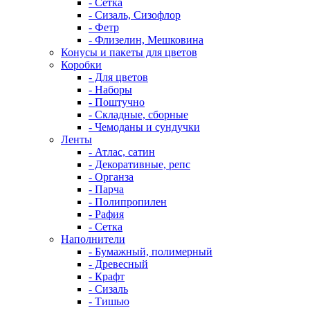
- Сетка
- Сизаль, Сизофлор
- Фетр
- Флизелин, Мешковина
Конусы и пакеты для цветов
Коробки
- Для цветов
- Наборы
- Поштучно
- Складные, сборные
- Чемоданы и сундучки
Ленты
- Атлас, сатин
- Декоративные, репс
- Органза
- Парча
- Полипропилен
- Рафия
- Сетка
Наполнители
- Бумажный, полимерный
- Древесный
- Крафт
- Сизаль
- Тишью