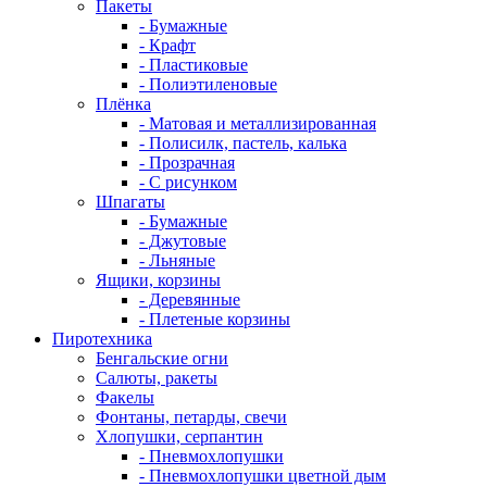
Пакеты
- Бумажные
- Крафт
- Пластиковые
- Полиэтиленовые
Плёнка
- Матовая и металлизированная
- Полисилк, пастель, калька
- Прозрачная
- С рисунком
Шпагаты
- Бумажные
- Джутовые
- Льняные
Ящики, корзины
- Деревянные
- Плетеные корзины
Пиротехника
Бенгальские огни
Салюты, ракеты
Факелы
Фонтаны, петарды, свечи
Хлопушки, серпантин
- Пневмохлопушки
- Пневмохлопушки цветной дым