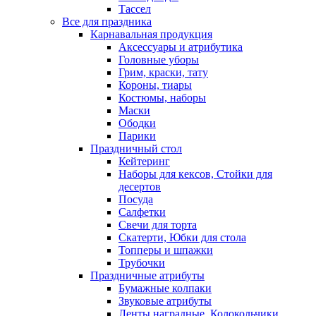
Тассел
Все для праздника
Карнавальная продукция
Аксессуары и атрибутика
Головные уборы
Грим, краски, тату
Короны, тиары
Костюмы, наборы
Маски
Ободки
Парики
Праздничный стол
Кейтеринг
Наборы для кексов, Стойки для
десертов
Посуда
Салфетки
Свечи для торта
Скатерти, Юбки для стола
Топперы и шпажки
Трубочки
Праздничные атрибуты
Бумажные колпаки
Звуковые атрибуты
Ленты наградные, Колокольчики