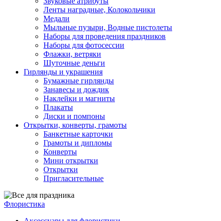
Звуковые атрибуты
Ленты наградные, Колокольчики
Медали
Мыльные пузыри, Водные пистолеты
Наборы для проведения праздников
Наборы для фотосессии
Флажки, ветряки
Шуточные деньги
Гирлянды и украшения
Бумажные гирлянды
Занавесы и дождик
Наклейки и магниты
Плакаты
Диски и помпоны
Открытки, конверты, грамоты
Банкетные карточки
Грамоты и дипломы
Конверты
Мини открытки
Открытки
Пригласительные
Флористика
Аксессуары для флористики