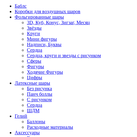
Баблс
Коробки для воздушных шаров
Фольгированные шары
3D, Куб, Конус, Зигзаг, Месяц
Звёзды
Круги
Мини фигуры
Надписи, Буквы
Сердца
Сердца, круги и звезды с рисунком
Сферы
Фигуры
Ходячие Фигуры
Цифры
Латексные шары
Без рисунка
Панч боллы
С рисунком
Сердца
ШДМ
Гелий
Баллоны
Расходные материалы
Аксессуары