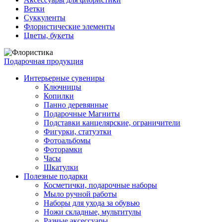
Ветки
Суккуленты
Флористические элементы
Цветы, букеты
Подарочная продукция
Интерьерные сувениры
Ключницы
Копилки
Панно деревянные
Подарочные Магниты
Подставки канцелярские, ограничители
Фигурки, статуэтки
Фотоальбомы
Фоторамки
Часы
Шкатулки
Полезные подарки
Косметички, подарочные наборы
Мыло ручной работы
Наборы для ухода за обувью
Ножи складные, мультитулы
Разные аксессуары