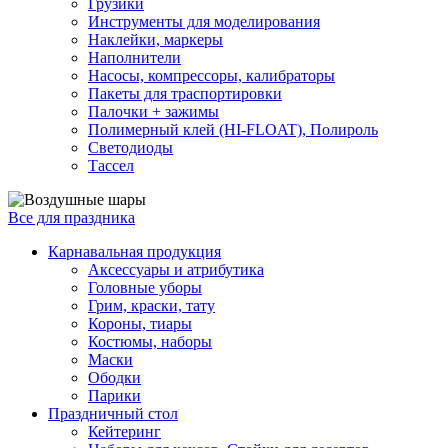
Грузики
Инструменты для моделирования
Наклейки, маркеры
Наполнители
Насосы, компрессоры, калибраторы
Пакеты для траспортировки
Палочки + зажимы
Полимерный клей (HI-FLOAT), Полироль
Светодиоды
Тассел
Все для праздника
Карнавальная продукция
Аксессуары и атрибутика
Головные уборы
Грим, краски, тату
Короны, тиары
Костюмы, наборы
Маски
Ободки
Парики
Праздничный стол
Кейтеринг