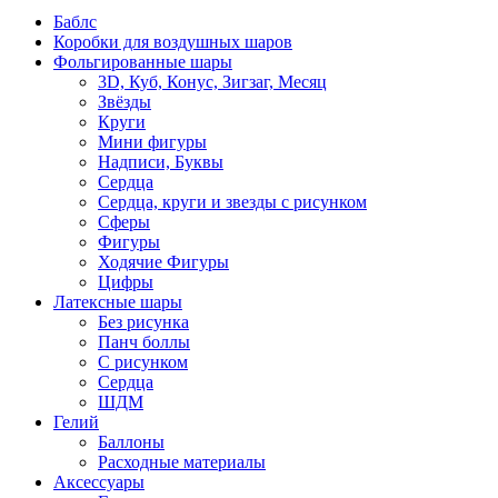
Баблс
Коробки для воздушных шаров
Фольгированные шары
3D, Куб, Конус, Зигзаг, Месяц
Звёзды
Круги
Мини фигуры
Надписи, Буквы
Сердца
Сердца, круги и звезды с рисунком
Сферы
Фигуры
Ходячие Фигуры
Цифры
Латексные шары
Без рисунка
Панч боллы
С рисунком
Сердца
ШДМ
Гелий
Баллоны
Расходные материалы
Аксессуары