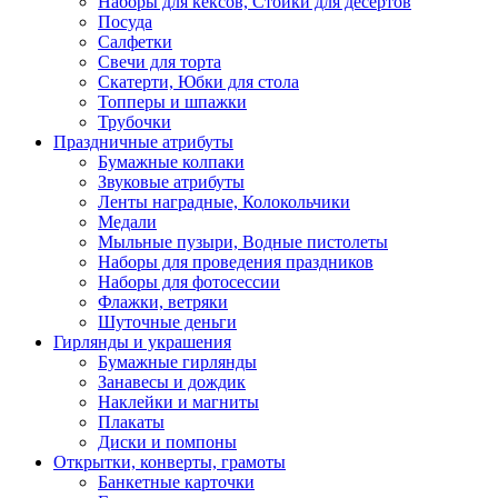
Наборы для кексов, Стойки для десертов
Посуда
Салфетки
Свечи для торта
Скатерти, Юбки для стола
Топперы и шпажки
Трубочки
Праздничные атрибуты
Бумажные колпаки
Звуковые атрибуты
Ленты наградные, Колокольчики
Медали
Мыльные пузыри, Водные пистолеты
Наборы для проведения праздников
Наборы для фотосессии
Флажки, ветряки
Шуточные деньги
Гирлянды и украшения
Бумажные гирлянды
Занавесы и дождик
Наклейки и магниты
Плакаты
Диски и помпоны
Открытки, конверты, грамоты
Банкетные карточки