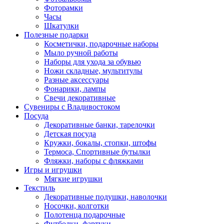
Фоторамки
Часы
Шкатулки
Полезные подарки
Косметички, подарочные наборы
Мыло ручной работы
Наборы для ухода за обувью
Ножи складные, мультитулы
Разные аксессуары
Фонарики, лампы
Свечи декоративные
Сувениры с Владивостоком
Посуда
Декоративные банки, тарелочки
Детская посуда
Кружки, бокалы, стопки, штофы
Термоса, Спортивные бутылки
Фляжки, наборы с фляжками
Игры и игрушки
Мягкие игрушки
Текстиль
Декоративные подушки, наволочки
Носочки, колготки
Полотенца подарочные
Футболки, фартуки