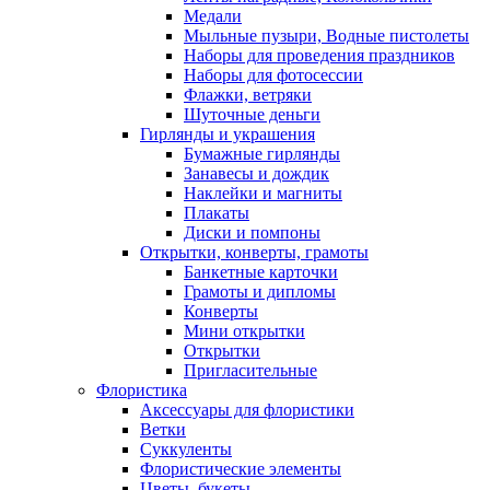
Медали
Мыльные пузыри, Водные пистолеты
Наборы для проведения праздников
Наборы для фотосессии
Флажки, ветряки
Шуточные деньги
Гирлянды и украшения
Бумажные гирлянды
Занавесы и дождик
Наклейки и магниты
Плакаты
Диски и помпоны
Открытки, конверты, грамоты
Банкетные карточки
Грамоты и дипломы
Конверты
Мини открытки
Открытки
Пригласительные
Флористика
Аксессуары для флористики
Ветки
Суккуленты
Флористические элементы
Цветы, букеты