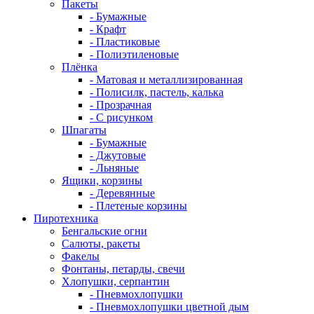
Пакеты
- Бумажные
- Крафт
- Пластиковые
- Полиэтиленовые
Плёнка
- Матовая и металлизированная
- Полисилк, пастель, калька
- Прозрачная
- С рисунком
Шпагаты
- Бумажные
- Джутовые
- Льняные
Ящики, корзины
- Деревянные
- Плетеные корзины
Пиротехника
Бенгальские огни
Салюты, ракеты
Факелы
Фонтаны, петарды, свечи
Хлопушки, серпантин
- Пневмохлопушки
- Пневмохлопушки цветной дым