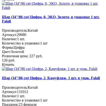
Шар (34''/86 см) Цифра, 0, ЭКО, Золото, в упаковке 1 шт.
Falali
Производитель:
Китай
Артикул:
29680
Наличие:
1
шт.
Количество в упаковке:
1 шт
Форма:
Цифра
Цвет:
Золотой
Розничная цена:
227 руб.
126 руб.
Купить
Шар (34''/86 см) Цифра, 2, Камуфляж, 1 шт. в упак. Falali
Производитель:
Китай
Артикул:
131012
Наличие:
1
шт.
Количество в упаковке:
1 шт
Праздник:
23 февраля