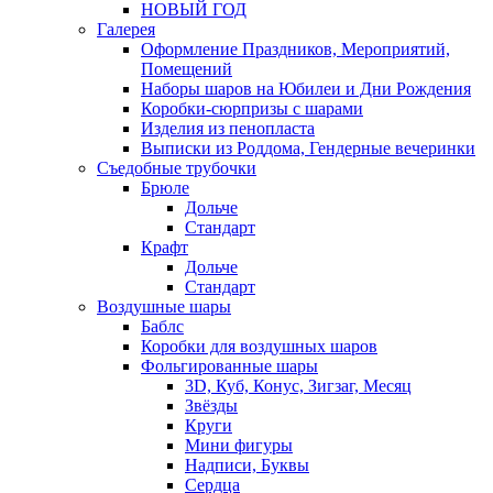
НОВЫЙ ГОД
Галерея
Оформление Праздников, Мероприятий,
Помещений
Наборы шаров на Юбилеи и Дни Рождения
Коробки-сюрпризы с шарами
Изделия из пенопласта
Выписки из Роддома, Гендерные вечеринки
Съедобные трубочки
Брюле
Дольче
Стандарт
Крафт
Дольче
Стандарт
Воздушные шары
Баблс
Коробки для воздушных шаров
Фольгированные шары
3D, Куб, Конус, Зигзаг, Месяц
Звёзды
Круги
Мини фигуры
Надписи, Буквы
Сердца