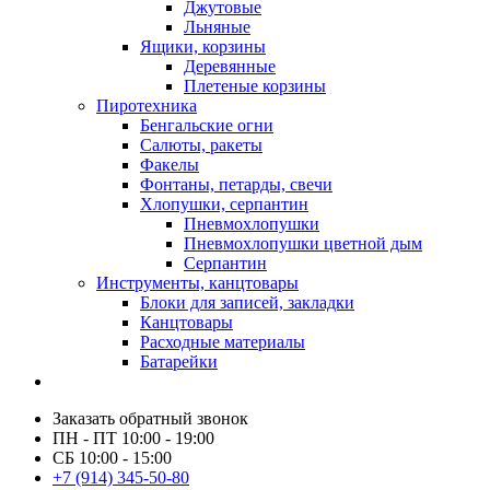
Джутовые
Льняные
Ящики, корзины
Деревянные
Плетеные корзины
Пиротехника
Бенгальские огни
Салюты, ракеты
Факелы
Фонтаны, петарды, свечи
Хлопушки, серпантин
Пневмохлопушки
Пневмохлопушки цветной дым
Серпантин
Инструменты, канцтовары
Блоки для записей, закладки
Канцтовары
Расходные материалы
Батарейки
Заказать обратный звонок
ПН - ПТ 10:00 - 19:00
СБ 10:00 - 15:00
+7 (914) 345-50-80