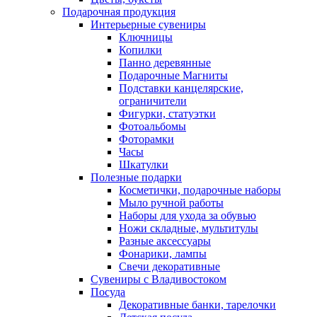
Подарочная продукция
Интерьерные сувениры
Ключницы
Копилки
Панно деревянные
Подарочные Магниты
Подставки канцелярские,
ограничители
Фигурки, статуэтки
Фотоальбомы
Фоторамки
Часы
Шкатулки
Полезные подарки
Косметички, подарочные наборы
Мыло ручной работы
Наборы для ухода за обувью
Ножи складные, мультитулы
Разные аксессуары
Фонарики, лампы
Свечи декоративные
Сувениры с Владивостоком
Посуда
Декоративные банки, тарелочки