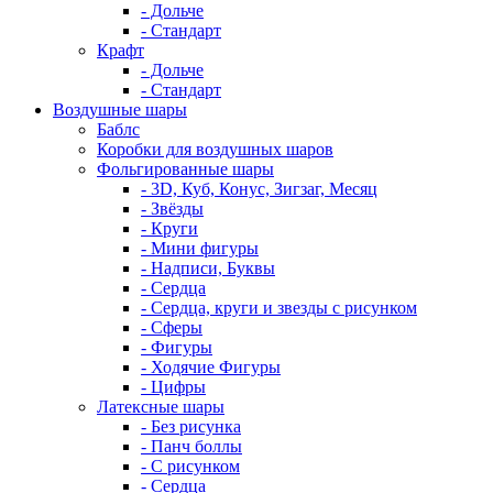
- Дольче
- Стандарт
Крафт
- Дольче
- Стандарт
Воздушные шары
Баблс
Коробки для воздушных шаров
Фольгированные шары
- 3D, Куб, Конус, Зигзаг, Месяц
- Звёзды
- Круги
- Мини фигуры
- Надписи, Буквы
- Сердца
- Сердца, круги и звезды с рисунком
- Сферы
- Фигуры
- Ходячие Фигуры
- Цифры
Латексные шары
- Без рисунка
- Панч боллы
- С рисунком
- Сердца