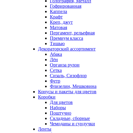
Голография, Металл
Гофрированная
Каппела
Крафт
Креп, джут
Матовая
Пергамент, рельефная
Премиум класса
Тишью
Декораторский ассортимент
Абака
Лён
Органза рулон
Сетка
Сизаль, Сизофлор
Фетр
Флизелин, Мешковина
Конусы и пакеты для цветов
Коробки
Для цветов
Наборы
Поштучно
Складные, сборные
Чемоданы и сундучки
Ленты