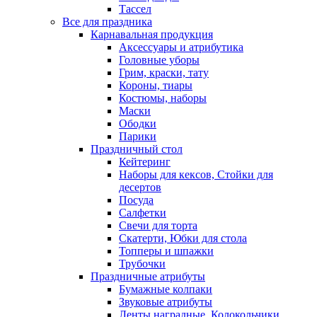
Тассел
Все для праздника
Карнавальная продукция
Аксессуары и атрибутика
Головные уборы
Грим, краски, тату
Короны, тиары
Костюмы, наборы
Маски
Ободки
Парики
Праздничный стол
Кейтеринг
Наборы для кексов, Стойки для
десертов
Посуда
Салфетки
Свечи для торта
Скатерти, Юбки для стола
Топперы и шпажки
Трубочки
Праздничные атрибуты
Бумажные колпаки
Звуковые атрибуты
Ленты наградные, Колокольчики