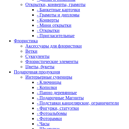
Открытки, конверты, грамоты
- Банкетные карточки
- Грамоты и дипломы
- Конверты
- Мини открытки
- Открытки
- Пригласительные
Флористика
Аксессуары для флористики
Ветки
Суккуленты
Флористические элементы
Цветы, букеты
Подарочная продукция
Интерьерные сувениры
- Ключницы
- Копилки
- Панно деревянные
- Подарочные Магниты
- Подставки канцелярские, ограничители
- Фигурки, статуэтки
- Фотоальбомы
- Фоторамки
- Часы
- Шкатулки