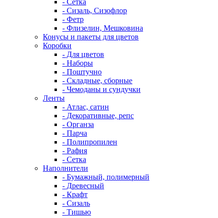
- Сетка
- Сизаль, Сизофлор
- Фетр
- Флизелин, Мешковина
Конусы и пакеты для цветов
Коробки
- Для цветов
- Наборы
- Поштучно
- Складные, сборные
- Чемоданы и сундучки
Ленты
- Атлас, сатин
- Декоративные, репс
- Органза
- Парча
- Полипропилен
- Рафия
- Сетка
Наполнители
- Бумажный, полимерный
- Древесный
- Крафт
- Сизаль
- Тишью