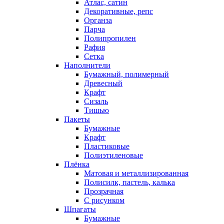
Атлас, сатин
Декоративные, репс
Органза
Парча
Полипропилен
Рафия
Сетка
Наполнители
Бумажный, полимерный
Древесный
Крафт
Сизаль
Тишью
Пакеты
Бумажные
Крафт
Пластиковые
Полиэтиленовые
Плёнка
Матовая и металлизированная
Полисилк, пастель, калька
Прозрачная
С рисунком
Шпагаты
Бумажные