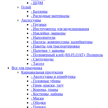
- ШДМ
Гелий
- Баллоны
- Расходные материалы
Аксессуары
- Грузики
- Инструменты для моделирования
- Наклейки, маркеры
- Наполнители
- Насосы, компрессоры, калибраторы
- Пакеты для траспортировки
- Палочки + зажимы
- Полимерный клей (HI-FLOAT), Полироль
- Светодиоды
- Тассел
Все для праздника
Карнавальная продукция
- Аксессуары и атрибутика
- Головные уборы
- Грим, краски, тату
- Короны, тиары
- Костюмы, наборы
- Маски
- Ободки
- Парики