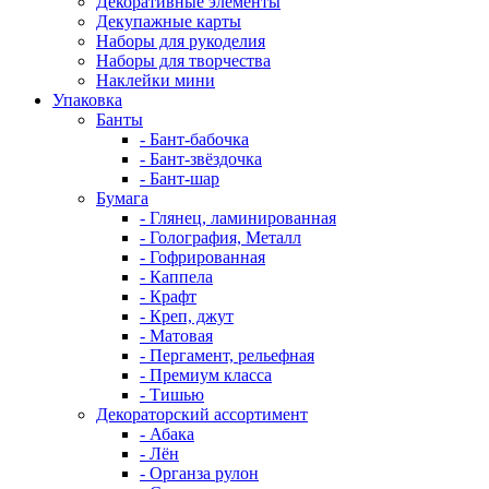
Декоративные элементы
Декупажные карты
Наборы для рукоделия
Наборы для творчества
Наклейки мини
Упаковка
Банты
- Бант-бабочка
- Бант-звёздочка
- Бант-шар
Бумага
- Глянец, ламинированная
- Голография, Металл
- Гофрированная
- Каппела
- Крафт
- Креп, джут
- Матовая
- Пергамент, рельефная
- Премиум класса
- Тишью
Декораторский ассортимент
- Абака
- Лён
- Органза рулон