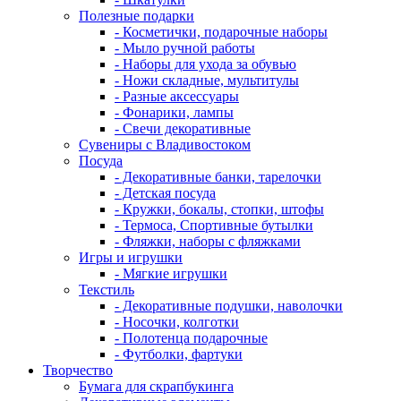
Полезные подарки
- Косметички, подарочные наборы
- Мыло ручной работы
- Наборы для ухода за обувью
- Ножи складные, мультитулы
- Разные аксессуары
- Фонарики, лампы
- Свечи декоративные
Сувениры с Владивостоком
Посуда
- Декоративные банки, тарелочки
- Детская посуда
- Кружки, бокалы, стопки, штофы
- Термоса, Спортивные бутылки
- Фляжки, наборы с фляжками
Игры и игрушки
- Мягкие игрушки
Текстиль
- Декоративные подушки, наволочки
- Носочки, колготки
- Полотенца подарочные
- Футболки, фартуки
Творчество
Бумага для скрапбукинга