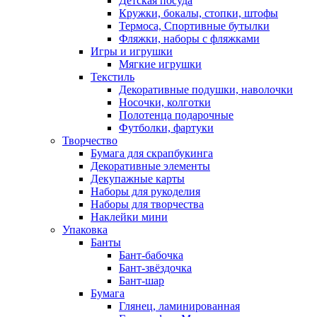
Детская посуда
Кружки, бокалы, стопки, штофы
Термоса, Спортивные бутылки
Фляжки, наборы с фляжками
Игры и игрушки
Мягкие игрушки
Текстиль
Декоративные подушки, наволочки
Носочки, колготки
Полотенца подарочные
Футболки, фартуки
Творчество
Бумага для скрапбукинга
Декоративные элементы
Декупажные карты
Наборы для рукоделия
Наборы для творчества
Наклейки мини
Упаковка
Банты
Бант-бабочка
Бант-звёздочка
Бант-шар
Бумага
Глянец, ламинированная