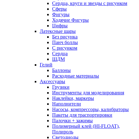
Сердца, круги и звезды с рисунком
Сферы
Фигуры
Ходячие Фигуры
Цифры
Латексные шары
Без рисунка
Панч боллы
С рисунком
Сердца
ШДМ
Гелий
Баллоны
Расходные материалы
Аксессуары
Грузики
Инструменты для моделирования
Наклейки, маркеры
Наполнители
Насосы, компрессоры, калибраторы
Пакеты для траспортировки
Палочки + зажимы
Полимерный клей (HI-FLOAT),
Полироль
Светодиоды