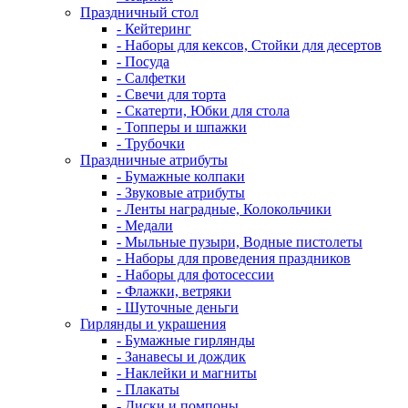
Праздничный стол
- Кейтеринг
- Наборы для кексов, Стойки для десертов
- Посуда
- Салфетки
- Свечи для торта
- Скатерти, Юбки для стола
- Топперы и шпажки
- Трубочки
Праздничные атрибуты
- Бумажные колпаки
- Звуковые атрибуты
- Ленты наградные, Колокольчики
- Медали
- Мыльные пузыри, Водные пистолеты
- Наборы для проведения праздников
- Наборы для фотосессии
- Флажки, ветряки
- Шуточные деньги
Гирлянды и украшения
- Бумажные гирлянды
- Занавесы и дождик
- Наклейки и магниты
- Плакаты
- Диски и помпоны