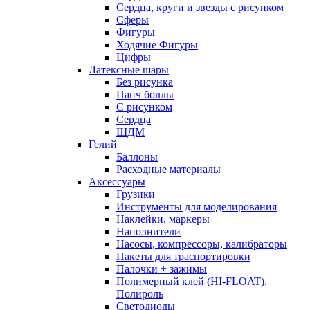
Сердца, круги и звезды с рисунком
Сферы
Фигуры
Ходячие Фигуры
Цифры
Латексные шары
Без рисунка
Панч боллы
С рисунком
Сердца
ШДМ
Гелий
Баллоны
Расходные материалы
Аксессуары
Грузики
Инструменты для моделирования
Наклейки, маркеры
Наполнители
Насосы, компрессоры, калибраторы
Пакеты для траспортировки
Палочки + зажимы
Полимерный клей (HI-FLOAT),
Полироль
Светодиоды