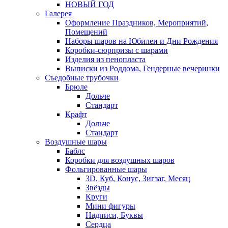
НОВЫЙ ГОД
Галерея
Оформление Праздников, Мероприятий,
Помещений
Наборы шаров на Юбилеи и Дни Рождения
Коробки-сюрпризы с шарами
Изделия из пенопласта
Выписки из Роддома, Гендерные вечеринки
Съедобные трубочки
Брюле
Дольче
Стандарт
Крафт
Дольче
Стандарт
Воздушные шары
Баблс
Коробки для воздушных шаров
Фольгированные шары
3D, Куб, Конус, Зигзаг, Месяц
Звёзды
Круги
Мини фигуры
Надписи, Буквы
Сердца