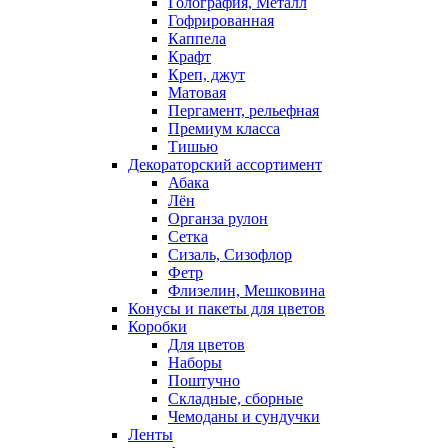
Голография, Металл
Гофрированная
Каппела
Крафт
Креп, джут
Матовая
Пергамент, рельефная
Премиум класса
Тишью
Декораторский ассортимент
Абака
Лён
Органза рулон
Сетка
Сизаль, Сизофлор
Фетр
Флизелин, Мешковина
Конусы и пакеты для цветов
Коробки
Для цветов
Наборы
Поштучно
Складные, сборные
Чемоданы и сундучки
Ленты