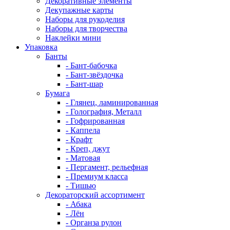
Декоративные элементы
Декупажные карты
Наборы для рукоделия
Наборы для творчества
Наклейки мини
Упаковка
Банты
- Бант-бабочка
- Бант-звёздочка
- Бант-шар
Бумага
- Глянец, ламинированная
- Голография, Металл
- Гофрированная
- Каппела
- Крафт
- Креп, джут
- Матовая
- Пергамент, рельефная
- Премиум класса
- Тишью
Декораторский ассортимент
- Абака
- Лён
- Органза рулон