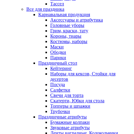
Тассел
Все для праздника
Карнавальная продукция
Аксессуары и атрибутика
Головные уборы
Грим, краски, тату
Короны, тиары
Костюмы, наборы
Маски
Ободки
Парики
Праздничный стол
Кейтеринг
Наборы для кексов, Стойки для
десертов
Посуда
Салфетки
Свечи для торта
Скатерти, Юбки для стола
Топперы и шпажки
Трубочки
Праздничные атрибуты
Бумажные колпаки
Звуковые атрибуты
Ленты наградные, Колокольчики