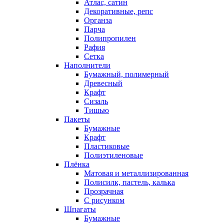
Атлас, сатин
Декоративные, репс
Органза
Парча
Полипропилен
Рафия
Сетка
Наполнители
Бумажный, полимерный
Древесный
Крафт
Сизаль
Тишью
Пакеты
Бумажные
Крафт
Пластиковые
Полиэтиленовые
Плёнка
Матовая и металлизированная
Полисилк, пастель, калька
Прозрачная
С рисунком
Шпагаты
Бумажные