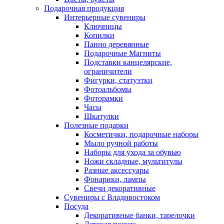
Подарочная продукция
Интерьерные сувениры
Ключницы
Копилки
Панно деревянные
Подарочные Магниты
Подставки канцелярские,
ограничители
Фигурки, статуэтки
Фотоальбомы
Фоторамки
Часы
Шкатулки
Полезные подарки
Косметички, подарочные наборы
Мыло ручной работы
Наборы для ухода за обувью
Ножи складные, мультитулы
Разные аксессуары
Фонарики, лампы
Свечи декоративные
Сувениры с Владивостоком
Посуда
Декоративные банки, тарелочки