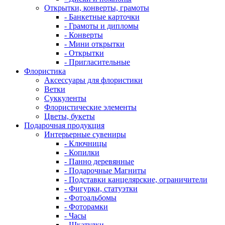
Открытки, конверты, грамоты
- Банкетные карточки
- Грамоты и дипломы
- Конверты
- Мини открытки
- Открытки
- Пригласительные
Флористика
Аксессуары для флористики
Ветки
Суккуленты
Флористические элементы
Цветы, букеты
Подарочная продукция
Интерьерные сувениры
- Ключницы
- Копилки
- Панно деревянные
- Подарочные Магниты
- Подставки канцелярские, ограничители
- Фигурки, статуэтки
- Фотоальбомы
- Фоторамки
- Часы
- Шкатулки