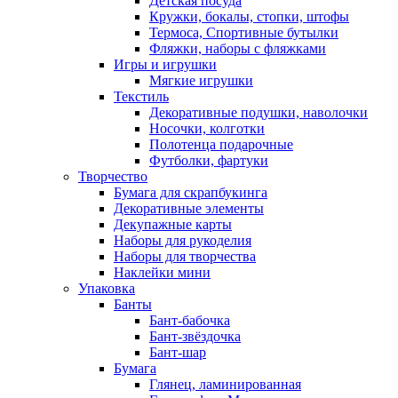
Детская посуда
Кружки, бокалы, стопки, штофы
Термоса, Спортивные бутылки
Фляжки, наборы с фляжками
Игры и игрушки
Мягкие игрушки
Текстиль
Декоративные подушки, наволочки
Носочки, колготки
Полотенца подарочные
Футболки, фартуки
Творчество
Бумага для скрапбукинга
Декоративные элементы
Декупажные карты
Наборы для рукоделия
Наборы для творчества
Наклейки мини
Упаковка
Банты
Бант-бабочка
Бант-звёздочка
Бант-шар
Бумага
Глянец, ламинированная