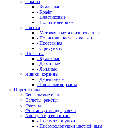
Пакеты
- Бумажные
- Крафт
- Пластиковые
- Полиэтиленовые
Плёнка
- Матовая и металлизированная
- Полисилк, пастель, калька
- Прозрачная
- С рисунком
Шпагаты
- Бумажные
- Джутовые
- Льняные
Ящики, корзины
- Деревянные
- Плетеные корзины
Пиротехника
Бенгальские огни
Салюты, ракеты
Факелы
Фонтаны, петарды, свечи
Хлопушки, серпантин
- Пневмохлопушки
- Пневмохлопушки цветной дым