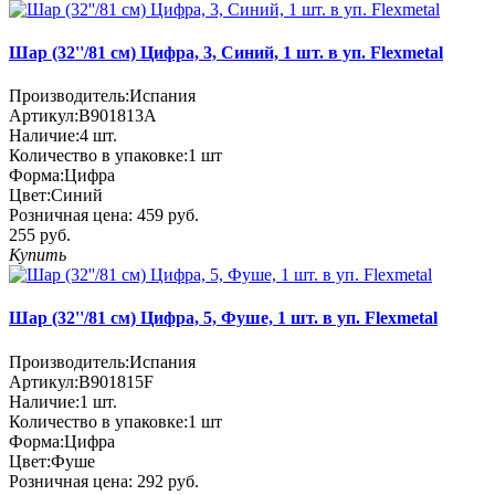
Шар (32''/81 см) Цифра, 3, Синий, 1 шт. в уп. Flexmetal
Производитель:
Испания
Артикул:
B901813A
Наличие:
4
шт.
Количество в упаковке:
1 шт
Форма:
Цифра
Цвет:
Синий
Розничная цена:
459 руб.
255 руб.
Купить
Шар (32''/81 см) Цифра, 5, Фуше, 1 шт. в уп. Flexmetal
Производитель:
Испания
Артикул:
B901815F
Наличие:
1
шт.
Количество в упаковке:
1 шт
Форма:
Цифра
Цвет:
Фуше
Розничная цена:
292 руб.