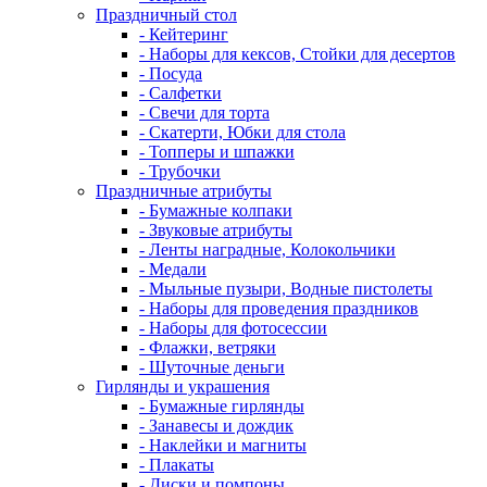
Праздничный стол
- Кейтеринг
- Наборы для кексов, Стойки для десертов
- Посуда
- Салфетки
- Свечи для торта
- Скатерти, Юбки для стола
- Топперы и шпажки
- Трубочки
Праздничные атрибуты
- Бумажные колпаки
- Звуковые атрибуты
- Ленты наградные, Колокольчики
- Медали
- Мыльные пузыри, Водные пистолеты
- Наборы для проведения праздников
- Наборы для фотосессии
- Флажки, ветряки
- Шуточные деньги
Гирлянды и украшения
- Бумажные гирлянды
- Занавесы и дождик
- Наклейки и магниты
- Плакаты
- Диски и помпоны