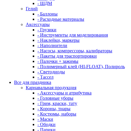
- ШДМ
Гелий
- Баллоны
- Расходные материалы
Аксессуары
- Грузики
- Инструменты для моделирования
- Наклейки, маркеры
- Наполнители
- Насосы, компрессоры, калибраторы
- Пакеты для траспортировки
- Палочки + зажимы
- Полимерный клей (HI-FLOAT), Полироль
- Светодиоды
- Тассел
Все для праздника
Карнавальная продукция
- Аксессуары и атрибутика
- Головные уборы
- Грим, краски, тату
- Короны, тиары
- Костюмы, наборы
- Маски
- Ободки
- Парики