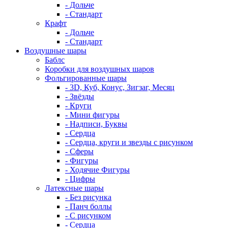
- Дольче
- Стандарт
Крафт
- Дольче
- Стандарт
Воздушные шары
Баблс
Коробки для воздушных шаров
Фольгированные шары
- 3D, Куб, Конус, Зигзаг, Месяц
- Звёзды
- Круги
- Мини фигуры
- Надписи, Буквы
- Сердца
- Сердца, круги и звезды с рисунком
- Сферы
- Фигуры
- Ходячие Фигуры
- Цифры
Латексные шары
- Без рисунка
- Панч боллы
- С рисунком
- Сердца