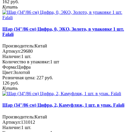
162 руб.
Купить
Шар (34''/86 см) Цифра, 0, ЭКО, Золото, в упаковке 1 шт.
Falali
Производитель:
Китай
Артикул:
29680
Наличие:
1
шт.
Количество в упаковке:
1 шт
Форма:
Цифра
Цвет:
Золотой
Розничная цена:
227 руб.
126 руб.
Купить
Шар (34''/86 см) Цифра, 2, Камуфляж, 1 шт. в упак. Falali
Производитель:
Китай
Артикул:
131012
Наличие:
1
шт.