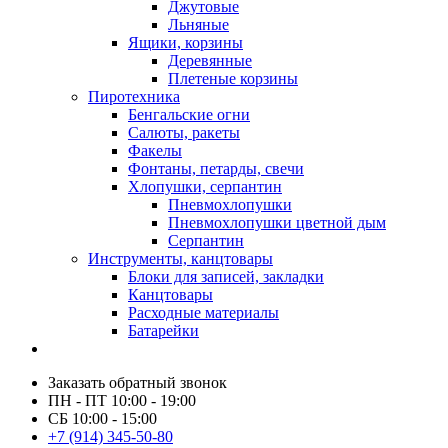
Джутовые
Льняные
Ящики, корзины
Деревянные
Плетеные корзины
Пиротехника
Бенгальские огни
Салюты, ракеты
Факелы
Фонтаны, петарды, свечи
Хлопушки, серпантин
Пневмохлопушки
Пневмохлопушки цветной дым
Серпантин
Инструменты, канцтовары
Блоки для записей, закладки
Канцтовары
Расходные материалы
Батарейки
Заказать обратный звонок
ПН - ПТ 10:00 - 19:00
СБ 10:00 - 15:00
+7 (914) 345-50-80