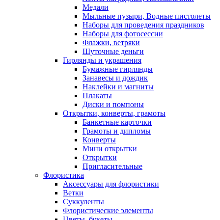
Медали
Мыльные пузыри, Водные пистолеты
Наборы для проведения праздников
Наборы для фотосессии
Флажки, ветряки
Шуточные деньги
Гирлянды и украшения
Бумажные гирлянды
Занавесы и дождик
Наклейки и магниты
Плакаты
Диски и помпоны
Открытки, конверты, грамоты
Банкетные карточки
Грамоты и дипломы
Конверты
Мини открытки
Открытки
Пригласительные
Флористика
Аксессуары для флористики
Ветки
Суккуленты
Флористические элементы
Цветы, букеты