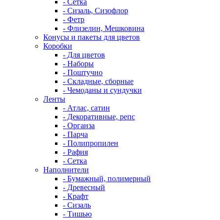
- Сетка
- Сизаль, Сизофлор
- Фетр
- Флизелин, Мешковина
Конусы и пакеты для цветов
Коробки
- Для цветов
- Наборы
- Поштучно
- Складные, сборные
- Чемоданы и сундучки
Ленты
- Атлас, сатин
- Декоративные, репс
- Органза
- Парча
- Полипропилен
- Рафия
- Сетка
Наполнители
- Бумажный, полимерный
- Древесный
- Крафт
- Сизаль
- Тишью