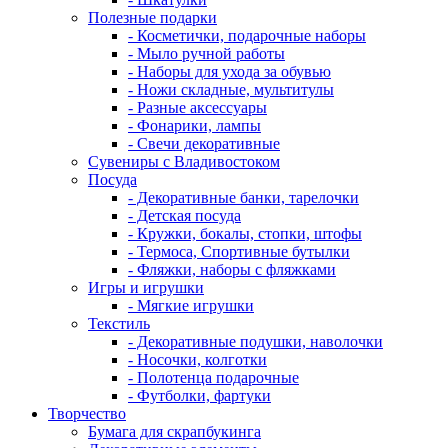
Полезные подарки
- Косметички, подарочные наборы
- Мыло ручной работы
- Наборы для ухода за обувью
- Ножи складные, мультитулы
- Разные аксессуары
- Фонарики, лампы
- Свечи декоративные
Сувениры с Владивостоком
Посуда
- Декоративные банки, тарелочки
- Детская посуда
- Кружки, бокалы, стопки, штофы
- Термоса, Спортивные бутылки
- Фляжки, наборы с фляжками
Игры и игрушки
- Мягкие игрушки
Текстиль
- Декоративные подушки, наволочки
- Носочки, колготки
- Полотенца подарочные
- Футболки, фартуки
Творчество
Бумага для скрапбукинга