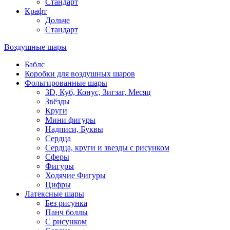
Стандарт
Крафт
Дольче
Стандарт
Воздушные шары
Баблс
Коробки для воздушных шаров
Фольгированные шары
3D, Куб, Конус, Зигзаг, Месяц
Звёзды
Круги
Мини фигуры
Надписи, Буквы
Сердца
Сердца, круги и звезды с рисунком
Сферы
Фигуры
Ходячие Фигуры
Цифры
Латексные шары
Без рисунка
Панч боллы
С рисунком