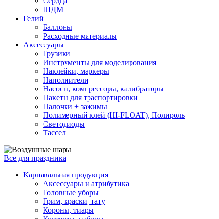
Сердца
ШДМ
Гелий
Баллоны
Расходные материалы
Аксессуары
Грузики
Инструменты для моделирования
Наклейки, маркеры
Наполнители
Насосы, компрессоры, калибраторы
Пакеты для траспортировки
Палочки + зажимы
Полимерный клей (HI-FLOAT), Полироль
Светодиоды
Тассел
Все для праздника
Карнавальная продукция
Аксессуары и атрибутика
Головные уборы
Грим, краски, тату
Короны, тиары
Костюмы, наборы