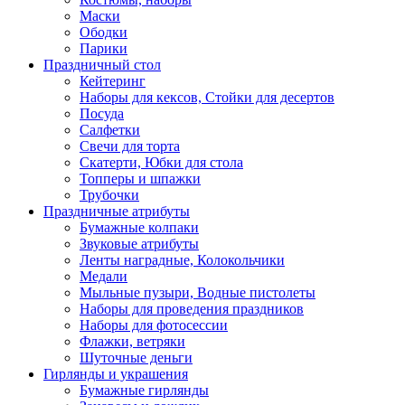
Маски
Ободки
Парики
Праздничный стол
Кейтеринг
Наборы для кексов, Стойки для десертов
Посуда
Салфетки
Свечи для торта
Скатерти, Юбки для стола
Топперы и шпажки
Трубочки
Праздничные атрибуты
Бумажные колпаки
Звуковые атрибуты
Ленты наградные, Колокольчики
Медали
Мыльные пузыри, Водные пистолеты
Наборы для проведения праздников
Наборы для фотосессии
Флажки, ветряки
Шуточные деньги
Гирлянды и украшения
Бумажные гирлянды