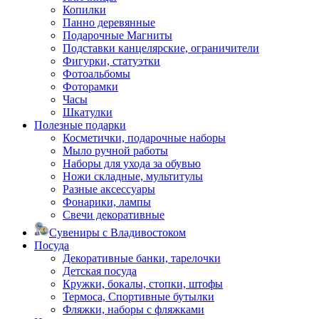
Копилки
Панно деревянные
Подарочные Магниты
Подставки канцелярские, ограничители
Фигурки, статуэтки
Фотоальбомы
Фоторамки
Часы
Шкатулки
Полезные подарки
Косметички, подарочные наборы
Мыло ручной работы
Наборы для ухода за обувью
Ножи складные, мультитулы
Разные аксессуары
Фонарики, лампы
Свечи декоративные
Сувениры с Владивостоком
Посуда
Декоративные банки, тарелочки
Детская посуда
Кружки, бокалы, стопки, штофы
Термоса, Спортивные бутылки
Фляжки, наборы с фляжками