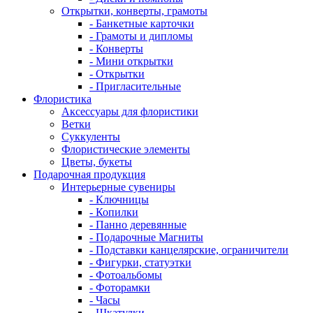
Открытки, конверты, грамоты
- Банкетные карточки
- Грамоты и дипломы
- Конверты
- Мини открытки
- Открытки
- Пригласительные
Флористика
Аксессуары для флористики
Ветки
Суккуленты
Флористические элементы
Цветы, букеты
Подарочная продукция
Интерьерные сувениры
- Ключницы
- Копилки
- Панно деревянные
- Подарочные Магниты
- Подставки канцелярские, ограничители
- Фигурки, статуэтки
- Фотоальбомы
- Фоторамки
- Часы
- Шкатулки