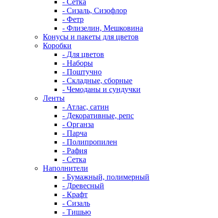
- Сетка
- Сизаль, Сизофлор
- Фетр
- Флизелин, Мешковина
Конусы и пакеты для цветов
Коробки
- Для цветов
- Наборы
- Поштучно
- Складные, сборные
- Чемоданы и сундучки
Ленты
- Атлас, сатин
- Декоративные, репс
- Органза
- Парча
- Полипропилен
- Рафия
- Сетка
Наполнители
- Бумажный, полимерный
- Древесный
- Крафт
- Сизаль
- Тишью