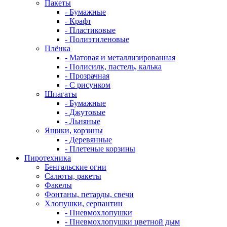
Пакеты
- Бумажные
- Крафт
- Пластиковые
- Полиэтиленовые
Плёнка
- Матовая и металлизированная
- Полисилк, пастель, калька
- Прозрачная
- С рисунком
Шпагаты
- Бумажные
- Джутовые
- Льняные
Ящики, корзины
- Деревянные
- Плетеные корзины
Пиротехника
Бенгальские огни
Салюты, ракеты
Факелы
Фонтаны, петарды, свечи
Хлопушки, серпантин
- Пневмохлопушки
- Пневмохлопушки цветной дым