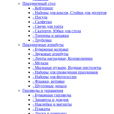
Праздничный стол
- Кейтеринг
- Наборы для кексов, Стойки для десертов
- Посуда
- Салфетки
- Свечи для торта
- Скатерти, Юбки для стола
- Топперы и шпажки
- Трубочки
Праздничные атрибуты
- Бумажные колпаки
- Звуковые атрибуты
- Ленты наградные, Колокольчики
- Медали
- Мыльные пузыри, Водные пистолеты
- Наборы для проведения праздников
- Наборы для фотосессии
- Флажки, ветряки
- Шуточные деньги
Гирлянды и украшения
- Бумажные гирлянды
- Занавесы и дождик
- Наклейки и магниты
- Плакаты
- Диски и помпоны