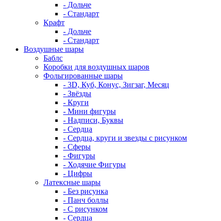
- Дольче
- Стандарт
Крафт
- Дольче
- Стандарт
Воздушные шары
Баблс
Коробки для воздушных шаров
Фольгированные шары
- 3D, Куб, Конус, Зигзаг, Месяц
- Звёзды
- Круги
- Мини фигуры
- Надписи, Буквы
- Сердца
- Сердца, круги и звезды с рисунком
- Сферы
- Фигуры
- Ходячие Фигуры
- Цифры
Латексные шары
- Без рисунка
- Панч боллы
- С рисунком
- Сердца