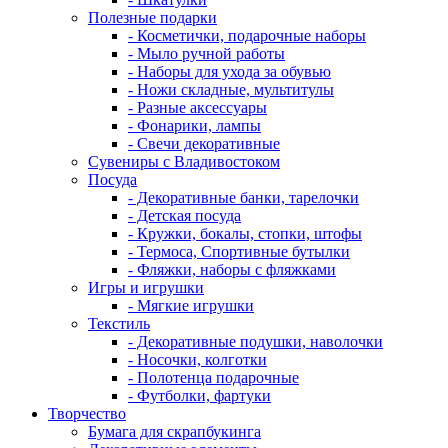
Полезные подарки
- Косметички, подарочные наборы
- Мыло ручной работы
- Наборы для ухода за обувью
- Ножи складные, мультитулы
- Разные аксессуары
- Фонарики, лампы
- Свечи декоративные
Сувениры с Владивостоком
Посуда
- Декоративные банки, тарелочки
- Детская посуда
- Кружки, бокалы, стопки, штофы
- Термоса, Спортивные бутылки
- Фляжки, наборы с фляжками
Игры и игрушки
- Мягкие игрушки
Текстиль
- Декоративные подушки, наволочки
- Носочки, колготки
- Полотенца подарочные
- Футболки, фартуки
Творчество
Бумага для скрапбукинга