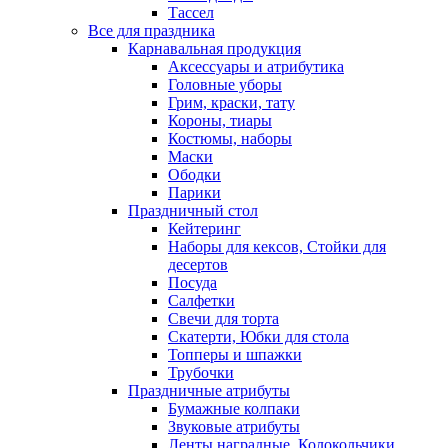
Тассел
Все для праздника
Карнавальная продукция
Аксессуары и атрибутика
Головные уборы
Грим, краски, тату
Короны, тиары
Костюмы, наборы
Маски
Ободки
Парики
Праздничный стол
Кейтеринг
Наборы для кексов, Стойки для
десертов
Посуда
Салфетки
Свечи для торта
Скатерти, Юбки для стола
Топперы и шпажки
Трубочки
Праздничные атрибуты
Бумажные колпаки
Звуковые атрибуты
Ленты наградные, Колокольчики