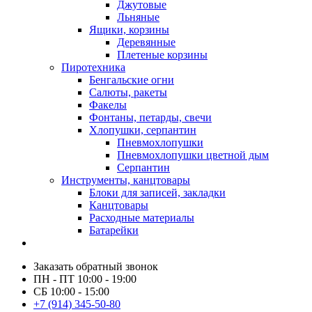
Джутовые
Льняные
Ящики, корзины
Деревянные
Плетеные корзины
Пиротехника
Бенгальские огни
Салюты, ракеты
Факелы
Фонтаны, петарды, свечи
Хлопушки, серпантин
Пневмохлопушки
Пневмохлопушки цветной дым
Серпантин
Инструменты, канцтовары
Блоки для записей, закладки
Канцтовары
Расходные материалы
Батарейки
Заказать обратный звонок
ПН - ПТ 10:00 - 19:00
СБ 10:00 - 15:00
+7 (914) 345-50-80