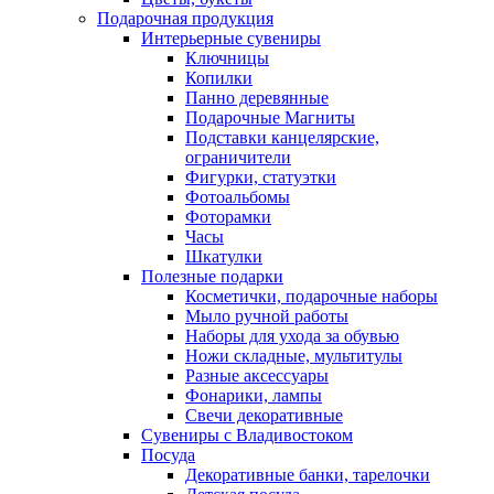
Подарочная продукция
Интерьерные сувениры
Ключницы
Копилки
Панно деревянные
Подарочные Магниты
Подставки канцелярские,
ограничители
Фигурки, статуэтки
Фотоальбомы
Фоторамки
Часы
Шкатулки
Полезные подарки
Косметички, подарочные наборы
Мыло ручной работы
Наборы для ухода за обувью
Ножи складные, мультитулы
Разные аксессуары
Фонарики, лампы
Свечи декоративные
Сувениры с Владивостоком
Посуда
Декоративные банки, тарелочки