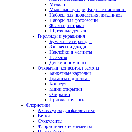
Медали
Мыльные пузыри, Водные пистолеты
Наборы для проведения праздников
Наборы для фотосессии
Флажки, ветряки
Шуточные деньги
Гирлянды и украшения
Бумажные гирлянды
Занавесы и дождик
Наклейки и магниты
Плакаты
Диски и помпоны
Открытки, конверты, грамоты
Банкетные карточки
Грамоты и дипломы
Конверты
Мини открытки
Открытки
Пригласительные
Флористика
Аксессуары для флористики
Ветки
Суккуленты
Флористические элементы
Цветы, букеты