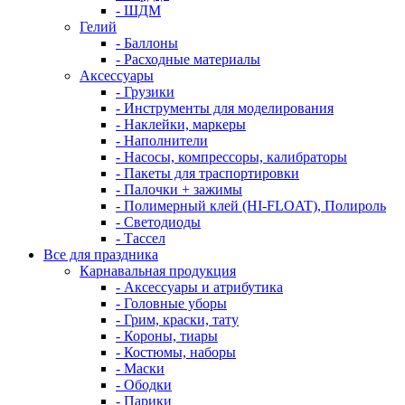
- ШДМ
Гелий
- Баллоны
- Расходные материалы
Аксессуары
- Грузики
- Инструменты для моделирования
- Наклейки, маркеры
- Наполнители
- Насосы, компрессоры, калибраторы
- Пакеты для траспортировки
- Палочки + зажимы
- Полимерный клей (HI-FLOAT), Полироль
- Светодиоды
- Тассел
Все для праздника
Карнавальная продукция
- Аксессуары и атрибутика
- Головные уборы
- Грим, краски, тату
- Короны, тиары
- Костюмы, наборы
- Маски
- Ободки
- Парики