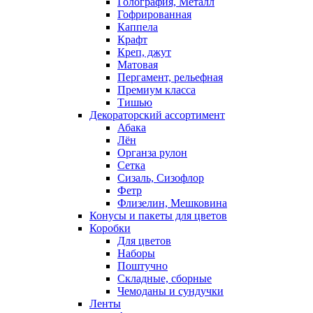
Голография, Металл
Гофрированная
Каппела
Крафт
Креп, джут
Матовая
Пергамент, рельефная
Премиум класса
Тишью
Декораторский ассортимент
Абака
Лён
Органза рулон
Сетка
Сизаль, Сизофлор
Фетр
Флизелин, Мешковина
Конусы и пакеты для цветов
Коробки
Для цветов
Наборы
Поштучно
Складные, сборные
Чемоданы и сундучки
Ленты