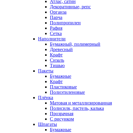
Атлас, сатин
Декоративные, репс
Органза
Парча
Полипропилен
Рафия
Сетка
Наполнители
Бумажный, полимерный
Древесный
Крафт
Сизаль
Тишью
Пакеты
Бумажные
Крафт
Пластиковые
Полиэтиленовые
Плёнка
Матовая и металлизированная
Полисилк, пастель, калька
Прозрачная
С рисунком
Шпагаты
Бумажные