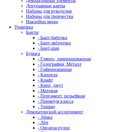
Декоративные элементы
Декупажные карты
Наборы для рукоделия
Наборы для творчества
Наклейки мини
Упаковка
Банты
- Бант-бабочка
- Бант-звёздочка
- Бант-шар
Бумага
- Глянец, ламинированная
- Голография, Металл
- Гофрированная
- Каппела
- Крафт
- Креп, джут
- Матовая
- Пергамент, рельефная
- Премиум класса
- Тишью
Декораторский ассортимент
- Абака
- Лён
- Органза рулон