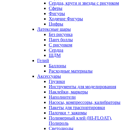
Сердца, круги и звезды с рисунком
Сферы
Фигуры
Ходячие Фигуры
Цифры
Латексные шары
Без рисунка
Панч боллы
С рисунком
Сердца
ШДМ
Гелий
Баллоны
Расходные материалы
Аксессуары
Грузики
Инструменты для моделирования
Наклейки, маркеры
Наполнители
Насосы, компрессоры, калибраторы
Пакеты для траспортировки
Палочки + зажимы
Полимерный клей (HI-FLOAT),
Полироль
Светодиоды