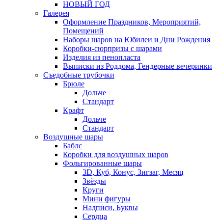
НОВЫЙ ГОД
Галерея
Оформление Праздников, Мероприятий,
Помещений
Наборы шаров на Юбилеи и Дни Рождения
Коробки-сюрпризы с шарами
Изделия из пенопласта
Выписки из Роддома, Гендерные вечеринки
Съедобные трубочки
Брюле
Дольче
Стандарт
Крафт
Дольче
Стандарт
Воздушные шары
Баблс
Коробки для воздушных шаров
Фольгированные шары
3D, Куб, Конус, Зигзаг, Месяц
Звёзды
Круги
Мини фигуры
Надписи, Буквы
Сердца