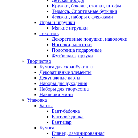
Детская посуда
Кружки, бокалы, стопки, штофы
Термоса, Спортивные бутылки
Фляжки, наборы с фляжками
Игры и игрушки
Мягкие игрушки
Текстиль
Декоративные подушки, наволочки
Носочки, колготки
Полотенца подарочные
Футболки, фартуки
Творчество
Бумага для скрапбукинга
Декоративные элементы
Декупажные карты
Наборы для рукоделия
Наборы для творчества
Наклейки мини
Упаковка
Банты
Бант-бабочка
Бант-звёздочка
Бант-шар
Бумага
Глянец, ламинированная