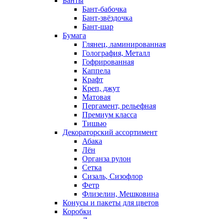
Банты
Бант-бабочка
Бант-звёздочка
Бант-шар
Бумага
Глянец, ламинированная
Голография, Металл
Гофрированная
Каппела
Крафт
Креп, джут
Матовая
Пергамент, рельефная
Премиум класса
Тишью
Декораторский ассортимент
Абака
Лён
Органза рулон
Сетка
Сизаль, Сизофлор
Фетр
Флизелин, Мешковина
Конусы и пакеты для цветов
Коробки