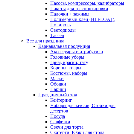
Насосы, компрессоры, калибраторы
Пакеты для траспортировки
Палочки + зажимы
Полимерный клей (HI-FLOAT),
Полироль
Светодиоды
Тассел
Все для праздника
Карнавальная продукция
Аксессуары и атрибутика
Головные уборы
Грим, краски, тату
Короны, тиары
Костюмы, наборы
Маски
Ободки
Парики
Праздничный стол
Кейтеринг
Наборы для кексов, Стойки для
десертов
Посуда
Салфетки
Свечи для торта
Скатерти, Юбки для стола