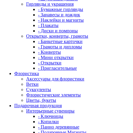
Гирлянды и украшения
- Бумажные гирлянды
- Занавесы и дождик
- Наклейки и магниты
- Плакаты
- Диски и помпоны
Открытки, конверты, грамоты
- Банкетные карточки
- Грамоты и дипломы
- Конверты
- Мини открытки
- Открытки
- Пригласительные
Флористика
Аксессуары для флористики
Ветки
Суккуленты
Флористические элементы
Цветы, букеты
Подарочная продукция
Интерьерные сувениры
- Ключницы
- Копилки
- Панно деревянные
- Подарочные Магниты