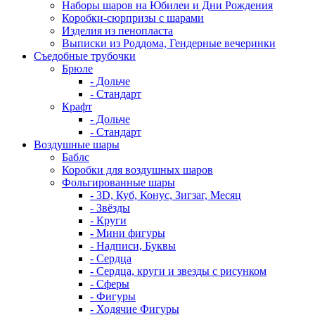
Наборы шаров на Юбилеи и Дни Рождения
Коробки-сюрпризы с шарами
Изделия из пенопласта
Выписки из Роддома, Гендерные вечеринки
Съедобные трубочки
Брюле
- Дольче
- Стандарт
Крафт
- Дольче
- Стандарт
Воздушные шары
Баблс
Коробки для воздушных шаров
Фольгированные шары
- 3D, Куб, Конус, Зигзаг, Месяц
- Звёзды
- Круги
- Мини фигуры
- Надписи, Буквы
- Сердца
- Сердца, круги и звезды с рисунком
- Сферы
- Фигуры
- Ходячие Фигуры