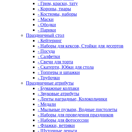
- Грим, краски, тату
- Короны, тиары
- Костюмы, наборы
- Маски
- Ободки
- Парики
Праздничный стол
- Кейтеринг
- Наборы для кексов, Стойки для десертов
- Посуда
- Салфетки
- Свечи для торта
- Скатерти, Юбки для стола
- Топперы и шпажки
- Трубочки
Праздничные атрибуты
- Бумажные колпаки
- Звуковые атрибуты
- Ленты наградные, Колокольчики
- Медали
- Мыльные пузыри, Водные пистолеты
- Наборы для проведения праздников
- Наборы для фотосессии
- Флажки, ветряки
- Шуточные деньги