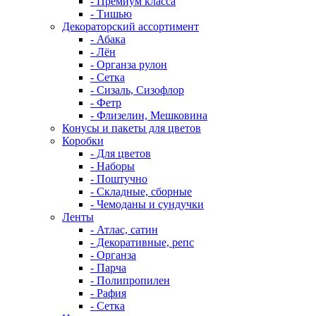
- Премиум класса
- Тишью
Декораторский ассортимент
- Абака
- Лён
- Органза рулон
- Сетка
- Сизаль, Сизофлор
- Фетр
- Флизелин, Мешковина
Конусы и пакеты для цветов
Коробки
- Для цветов
- Наборы
- Поштучно
- Складные, сборные
- Чемоданы и сундучки
Ленты
- Атлас, сатин
- Декоративные, репс
- Органза
- Парча
- Полипропилен
- Рафия
- Сетка