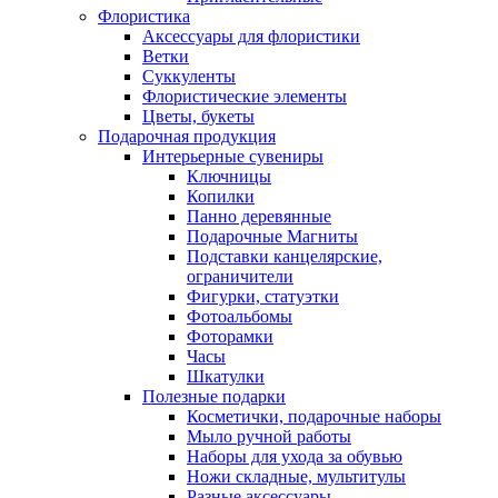
Флористика
Аксессуары для флористики
Ветки
Суккуленты
Флористические элементы
Цветы, букеты
Подарочная продукция
Интерьерные сувениры
Ключницы
Копилки
Панно деревянные
Подарочные Магниты
Подставки канцелярские,
ограничители
Фигурки, статуэтки
Фотоальбомы
Фоторамки
Часы
Шкатулки
Полезные подарки
Косметички, подарочные наборы
Мыло ручной работы
Наборы для ухода за обувью
Ножи складные, мультитулы
Разные аксессуары