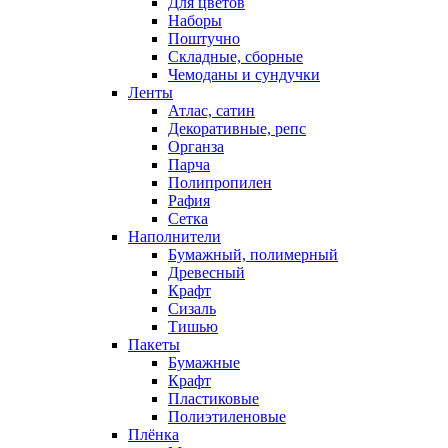
Для цветов
Наборы
Поштучно
Складные, сборные
Чемоданы и сундучки
Ленты
Атлас, сатин
Декоративные, репс
Органза
Парча
Полипропилен
Рафия
Сетка
Наполнители
Бумажный, полимерный
Древесный
Крафт
Сизаль
Тишью
Пакеты
Бумажные
Крафт
Пластиковые
Полиэтиленовые
Плёнка