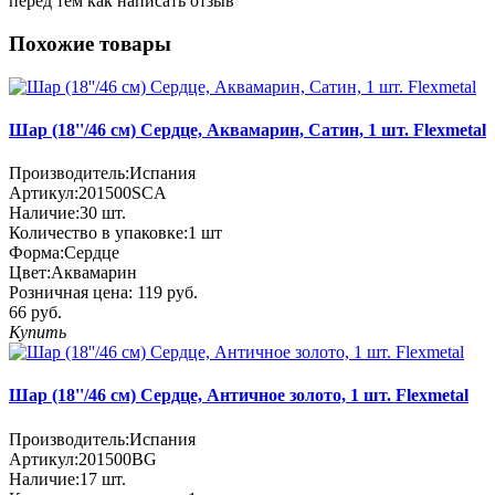
перед тем как написать отзыв
Похожие товары
Шар (18''/46 см) Сердце, Аквамарин, Сатин, 1 шт. Flexmetal
Производитель:
Испания
Артикул:
201500SCA
Наличие:
30
шт.
Количество в упаковке:
1 шт
Форма:
Сердце
Цвет:
Аквамарин
Розничная цена:
119 руб.
66 руб.
Купить
Шар (18''/46 см) Сердце, Античное золото, 1 шт. Flexmetal
Производитель:
Испания
Артикул:
201500BG
Наличие:
17
шт.