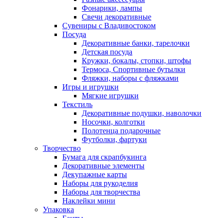
Фонарики, лампы
Свечи декоративные
Сувениры с Владивостоком
Посуда
Декоративные банки, тарелочки
Детская посуда
Кружки, бокалы, стопки, штофы
Термоса, Спортивные бутылки
Фляжки, наборы с фляжками
Игры и игрушки
Мягкие игрушки
Текстиль
Декоративные подушки, наволочки
Носочки, колготки
Полотенца подарочные
Футболки, фартуки
Творчество
Бумага для скрапбукинга
Декоративные элементы
Декупажные карты
Наборы для рукоделия
Наборы для творчества
Наклейки мини
Упаковка