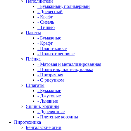
Наполнители
- Бумажный, полимерный
- Древесный
- Крафт
- Сизаль
- Тишью
Пакеты
- Бумажные
- Крафт
- Пластиковые
- Полиэтиленовые
Плёнка
- Матовая и металлизированная
- Полисилк, пастель, калька
- Прозрачная
- С рисунком
Шпагаты
- Бумажные
- Джутовые
- Льняные
Ящики, корзины
- Деревянные
- Плетеные корзины
Пиротехника
Бенгальские огни