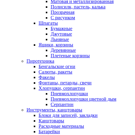
Матовая и металлизированная
Полисилк, пастель, калька
Прозрачная
С рисунком
Шпагаты
Бумажные
Джутовые
Льняные
Ящики, корзины
Деревянные
Плетеные корзины
Пиротехника
Бенгальские огни
Салюты, ракеты
Факелы
Фонтаны, петарды, свечи
Хлопушки, серпантин
Пневмохлопушки
Пневмохлопушки цветной дым
Серпантин
Инструменты, канцтовары
Блоки для записей, закладки
Канцтовары
Расходные материалы
Батарейки