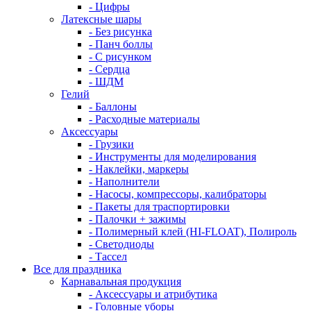
- Цифры
Латексные шары
- Без рисунка
- Панч боллы
- С рисунком
- Сердца
- ШДМ
Гелий
- Баллоны
- Расходные материалы
Аксессуары
- Грузики
- Инструменты для моделирования
- Наклейки, маркеры
- Наполнители
- Насосы, компрессоры, калибраторы
- Пакеты для траспортировки
- Палочки + зажимы
- Полимерный клей (HI-FLOAT), Полироль
- Светодиоды
- Тассел
Все для праздника
Карнавальная продукция
- Аксессуары и атрибутика
- Головные уборы