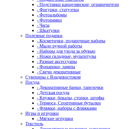
- Подставки канцелярские, ограничители
- Фигурки, статуэтки
- Фотоальбомы
- Фоторамки
- Часы
- Шкатулки
Полезные подарки
- Косметички, подарочные наборы
- Мыло ручной работы
- Наборы для ухода за обувью
- Ножи складные, мультитулы
- Разные аксессуары
- Фонарики, лампы
- Свечи декоративные
Сувениры с Владивостоком
Посуда
- Декоративные банки, тарелочки
- Детская посуда
- Кружки, бокалы, стопки, штофы
- Термоса, Спортивные бутылки
- Фляжки, наборы с фляжками
Игры и игрушки
- Мягкие игрушки
Текстиль
- Декоративные подушки, наволочки