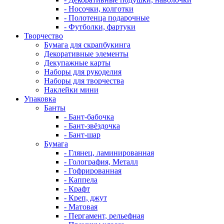
- Носочки, колготки
- Полотенца подарочные
- Футболки, фартуки
Творчество
Бумага для скрапбукинга
Декоративные элементы
Декупажные карты
Наборы для рукоделия
Наборы для творчества
Наклейки мини
Упаковка
Банты
- Бант-бабочка
- Бант-звёздочка
- Бант-шар
Бумага
- Глянец, ламинированная
- Голография, Металл
- Гофрированная
- Каппела
- Крафт
- Креп, джут
- Матовая
- Пергамент, рельефная