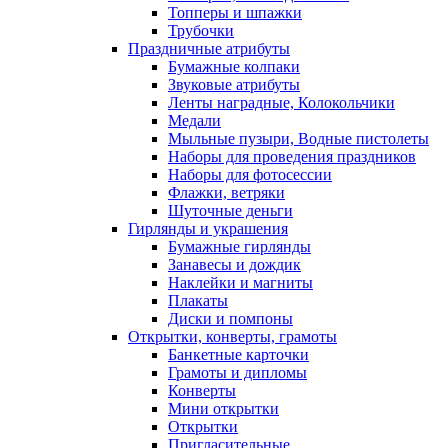
Топперы и шпажки
Трубочки
Праздничные атрибуты
Бумажные колпаки
Звуковые атрибуты
Ленты наградные, Колокольчики
Медали
Мыльные пузыри, Водные пистолеты
Наборы для проведения праздников
Наборы для фотосессии
Флажки, ветряки
Шуточные деньги
Гирлянды и украшения
Бумажные гирлянды
Занавесы и дождик
Наклейки и магниты
Плакаты
Диски и помпоны
Открытки, конверты, грамоты
Банкетные карточки
Грамоты и дипломы
Конверты
Мини открытки
Открытки
Пригласительные