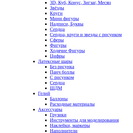
3D, Куб, Конус, Зигзаг, Месяц
Звёзды
Круги
Мини фигуры
Надписи, Буквы
Сердца
Сердца, круги и звезды с рисунком
Сферы
Фигуры
Ходячие Фигуры
Цифры
Латексные шары
Без рисунка
Панч боллы
С рисунком
Сердца
ШДМ
Гелий
Баллоны
Расходные материалы
Аксессуары
Грузики
Инструменты для моделирования
Наклейки, маркеры
Наполнители