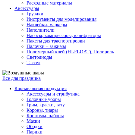
Расходные материалы
Аксессуары
Грузики
Инструменты для моделирования
Наклейки, маркеры
Наполнители
Насосы, компрессоры, калибраторы
Пакеты для траспортировки
Палочки + зажимы
Полимерный клей (HI-FLOAT), Полироль
Светодиоды
Тассел
Все для праздника
Карнавальная продукция
Аксессуары и атрибутика
Головные уборы
Грим, краски, тату
Короны, тиары
Костюмы, наборы
Маски
Ободки
Парики