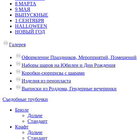
8 МАРТА
9 МАЯ
ВЫПУСКНЫЕ
1 СЕНТЯБРЯ
HALLOWEEN
НОВЫЙ ГОД
Галерея
Оформление Праздников, Мероприятий, Помещений
Наборы шаров на Юбилеи и Дни Рождения
Коробки-сюрпризы с шарами
Изделия из пенопласта
Выписки из Роддома, Гендерные вечеринки
Съедобные трубочки
Брюле
Дольче
Стандарт
Крафт
Дольче
Стандарт