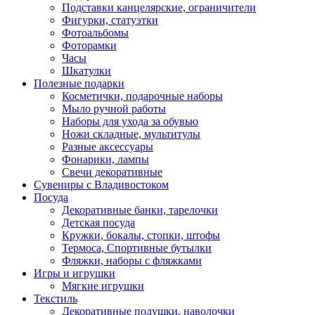
Подставки канцелярские, ограничители
Фигурки, статуэтки
Фотоальбомы
Фоторамки
Часы
Шкатулки
Полезные подарки
Косметички, подарочные наборы
Мыло ручной работы
Наборы для ухода за обувью
Ножи складные, мультитулы
Разные аксессуары
Фонарики, лампы
Свечи декоративные
Сувениры с Владивостоком
Посуда
Декоративные банки, тарелочки
Детская посуда
Кружки, бокалы, стопки, штофы
Термоса, Спортивные бутылки
Фляжки, наборы с фляжками
Игры и игрушки
Мягкие игрушки
Текстиль
Декоративные подушки, наволочки