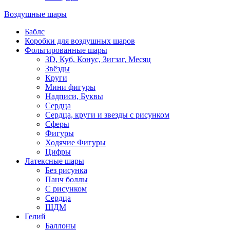
Воздушные шары
Баблс
Коробки для воздушных шаров
Фольгированные шары
3D, Куб, Конус, Зигзаг, Месяц
Звёзды
Круги
Мини фигуры
Надписи, Буквы
Сердца
Сердца, круги и звезды с рисунком
Сферы
Фигуры
Ходячие Фигуры
Цифры
Латексные шары
Без рисунка
Панч боллы
С рисунком
Сердца
ШДМ
Гелий
Баллоны