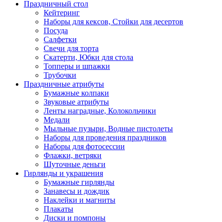
Праздничный стол
Кейтеринг
Наборы для кексов, Стойки для десертов
Посуда
Салфетки
Свечи для торта
Скатерти, Юбки для стола
Топперы и шпажки
Трубочки
Праздничные атрибуты
Бумажные колпаки
Звуковые атрибуты
Ленты наградные, Колокольчики
Медали
Мыльные пузыри, Водные пистолеты
Наборы для проведения праздников
Наборы для фотосессии
Флажки, ветряки
Шуточные деньги
Гирлянды и украшения
Бумажные гирлянды
Занавесы и дождик
Наклейки и магниты
Плакаты
Диски и помпоны