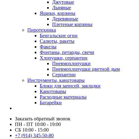
Джутовые
Льняные
Ящики, корзины
Деревянные
Плетеные корзины
Пиротехника
Бенгальские огни
Салюты, ракеты
Факелы
Фонтаны, петарды, свечи
Хлопушки, серпантин
Пневмохлопушки
Пневмохлопушки цветной дым
Серпантин
Инструменты, канцтовары
Блоки для записей, закладки
Канцтовары
Расходные материалы
Батарейки
Заказать обратный звонок
ПН - ПТ 10:00 - 19:00
СБ 10:00 - 15:00
+7 (914) 345-50-80