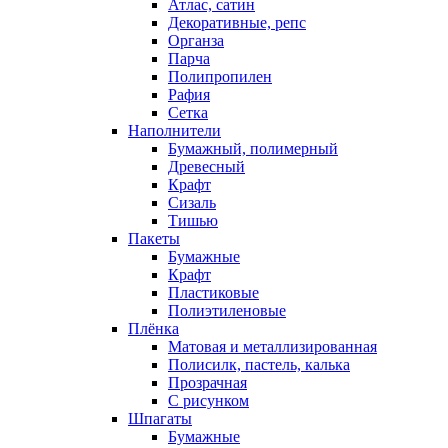
Атлас, сатин
Декоративные, репс
Органза
Парча
Полипропилен
Рафия
Сетка
Наполнители
Бумажный, полимерный
Древесный
Крафт
Сизаль
Тишью
Пакеты
Бумажные
Крафт
Пластиковые
Полиэтиленовые
Плёнка
Матовая и металлизированная
Полисилк, пастель, калька
Прозрачная
С рисунком
Шпагаты
Бумажные