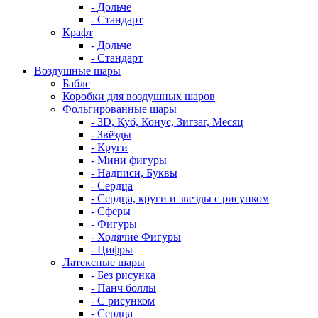
- Дольче
- Стандарт
Крафт
- Дольче
- Стандарт
Воздушные шары
Баблс
Коробки для воздушных шаров
Фольгированные шары
- 3D, Куб, Конус, Зигзаг, Месяц
- Звёзды
- Круги
- Мини фигуры
- Надписи, Буквы
- Сердца
- Сердца, круги и звезды с рисунком
- Сферы
- Фигуры
- Ходячие Фигуры
- Цифры
Латексные шары
- Без рисунка
- Панч боллы
- С рисунком
- Сердца