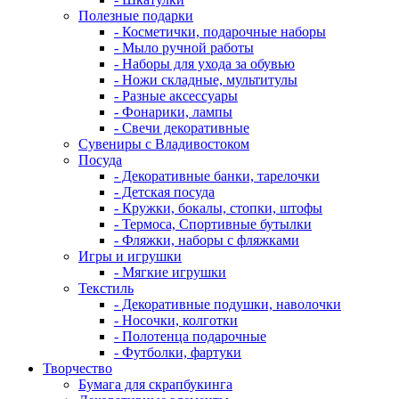
Полезные подарки
- Косметички, подарочные наборы
- Мыло ручной работы
- Наборы для ухода за обувью
- Ножи складные, мультитулы
- Разные аксессуары
- Фонарики, лампы
- Свечи декоративные
Сувениры с Владивостоком
Посуда
- Декоративные банки, тарелочки
- Детская посуда
- Кружки, бокалы, стопки, штофы
- Термоса, Спортивные бутылки
- Фляжки, наборы с фляжками
Игры и игрушки
- Мягкие игрушки
Текстиль
- Декоративные подушки, наволочки
- Носочки, колготки
- Полотенца подарочные
- Футболки, фартуки
Творчество
Бумага для скрапбукинга