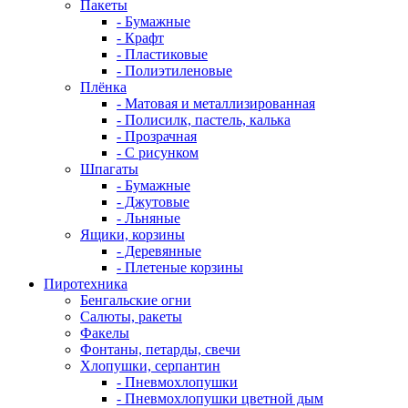
Пакеты
- Бумажные
- Крафт
- Пластиковые
- Полиэтиленовые
Плёнка
- Матовая и металлизированная
- Полисилк, пастель, калька
- Прозрачная
- С рисунком
Шпагаты
- Бумажные
- Джутовые
- Льняные
Ящики, корзины
- Деревянные
- Плетеные корзины
Пиротехника
Бенгальские огни
Салюты, ракеты
Факелы
Фонтаны, петарды, свечи
Хлопушки, серпантин
- Пневмохлопушки
- Пневмохлопушки цветной дым