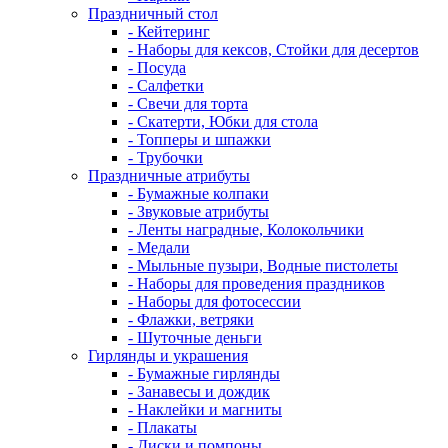
Праздничный стол
- Кейтеринг
- Наборы для кексов, Стойки для десертов
- Посуда
- Салфетки
- Свечи для торта
- Скатерти, Юбки для стола
- Топперы и шпажки
- Трубочки
Праздничные атрибуты
- Бумажные колпаки
- Звуковые атрибуты
- Ленты наградные, Колокольчики
- Медали
- Мыльные пузыри, Водные пистолеты
- Наборы для проведения праздников
- Наборы для фотосессии
- Флажки, ветряки
- Шуточные деньги
Гирлянды и украшения
- Бумажные гирлянды
- Занавесы и дождик
- Наклейки и магниты
- Плакаты
- Диски и помпоны