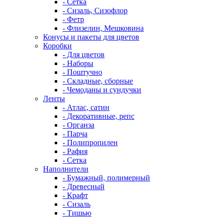
- Сетка
- Сизаль, Сизофлор
- Фетр
- Флизелин, Мешковина
Конусы и пакеты для цветов
Коробки
- Для цветов
- Наборы
- Поштучно
- Складные, сборные
- Чемоданы и сундучки
Ленты
- Атлас, сатин
- Декоративные, репс
- Органза
- Парча
- Полипропилен
- Рафия
- Сетка
Наполнители
- Бумажный, полимерный
- Древесный
- Крафт
- Сизаль
- Тишью