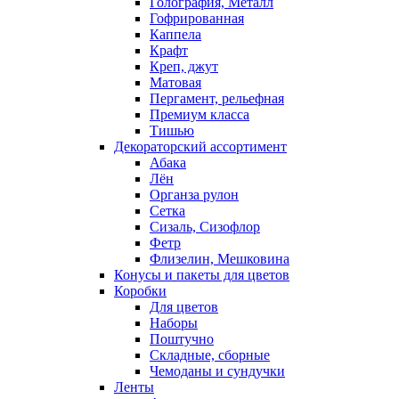
Голография, Металл
Гофрированная
Каппела
Крафт
Креп, джут
Матовая
Пергамент, рельефная
Премиум класса
Тишью
Декораторский ассортимент
Абака
Лён
Органза рулон
Сетка
Сизаль, Сизофлор
Фетр
Флизелин, Мешковина
Конусы и пакеты для цветов
Коробки
Для цветов
Наборы
Поштучно
Складные, сборные
Чемоданы и сундучки
Ленты