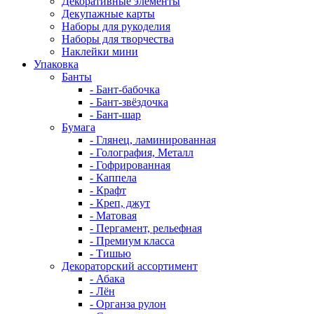
Декоративные элементы
Декупажные карты
Наборы для рукоделия
Наборы для творчества
Наклейки мини
Упаковка
Банты
- Бант-бабочка
- Бант-звёздочка
- Бант-шар
Бумага
- Глянец, ламинированная
- Голография, Металл
- Гофрированная
- Каппела
- Крафт
- Креп, джут
- Матовая
- Пергамент, рельефная
- Премиум класса
- Тишью
Декораторский ассортимент
- Абака
- Лён
- Органза рулон