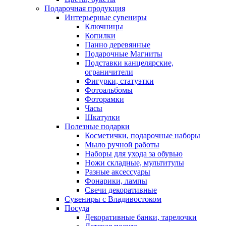
Подарочная продукция
Интерьерные сувениры
Ключницы
Копилки
Панно деревянные
Подарочные Магниты
Подставки канцелярские,
ограничители
Фигурки, статуэтки
Фотоальбомы
Фоторамки
Часы
Шкатулки
Полезные подарки
Косметички, подарочные наборы
Мыло ручной работы
Наборы для ухода за обувью
Ножи складные, мультитулы
Разные аксессуары
Фонарики, лампы
Свечи декоративные
Сувениры с Владивостоком
Посуда
Декоративные банки, тарелочки