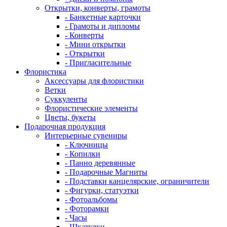
Открытки, конверты, грамоты
- Банкетные карточки
- Грамоты и дипломы
- Конверты
- Мини открытки
- Открытки
- Пригласительные
Флористика
Аксессуары для флористики
Ветки
Суккуленты
Флористические элементы
Цветы, букеты
Подарочная продукция
Интерьерные сувениры
- Ключницы
- Копилки
- Панно деревянные
- Подарочные Магниты
- Подставки канцелярские, ограничители
- Фигурки, статуэтки
- Фотоальбомы
- Фоторамки
- Часы
- Шкатулки