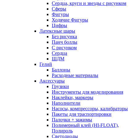
Сердца, круги и звезды с рисунком
Сферы
Фигуры
Ходячие Фигуры
Цифры
Латексные шары
Без рисунка
Панч боллы
С рисунком
Сердца
ШДМ
Гелий
Баллоны
Расходные материалы
Аксессуары
Грузики
Инструменты для моделирования
Наклейки, маркеры
Наполнители
Насосы, компрессоры, калибраторы
Пакеты для траспортировки
Палочки + зажимы
Полимерный клей (HI-FLOAT),
Полироль
Светодиоды