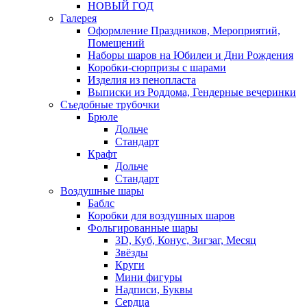
НОВЫЙ ГОД
Галерея
Оформление Праздников, Мероприятий,
Помещений
Наборы шаров на Юбилеи и Дни Рождения
Коробки-сюрпризы с шарами
Изделия из пенопласта
Выписки из Роддома, Гендерные вечеринки
Съедобные трубочки
Брюле
Дольче
Стандарт
Крафт
Дольче
Стандарт
Воздушные шары
Баблс
Коробки для воздушных шаров
Фольгированные шары
3D, Куб, Конус, Зигзаг, Месяц
Звёзды
Круги
Мини фигуры
Надписи, Буквы
Сердца