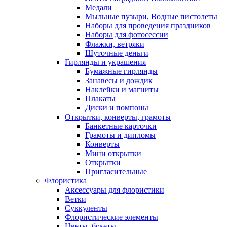
Медали
Мыльные пузыри, Водные пистолеты
Наборы для проведения праздников
Наборы для фотосессии
Флажки, ветряки
Шуточные деньги
Гирлянды и украшения
Бумажные гирлянды
Занавесы и дождик
Наклейки и магниты
Плакаты
Диски и помпоны
Открытки, конверты, грамоты
Банкетные карточки
Грамоты и дипломы
Конверты
Мини открытки
Открытки
Пригласительные
Флористика
Аксессуары для флористики
Ветки
Суккуленты
Флористические элементы
Цветы, букеты