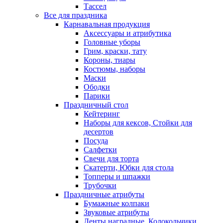
Тассел
Все для праздника
Карнавальная продукция
Аксессуары и атрибутика
Головные уборы
Грим, краски, тату
Короны, тиары
Костюмы, наборы
Маски
Ободки
Парики
Праздничный стол
Кейтеринг
Наборы для кексов, Стойки для
десертов
Посуда
Салфетки
Свечи для торта
Скатерти, Юбки для стола
Топперы и шпажки
Трубочки
Праздничные атрибуты
Бумажные колпаки
Звуковые атрибуты
Ленты наградные, Колокольчики