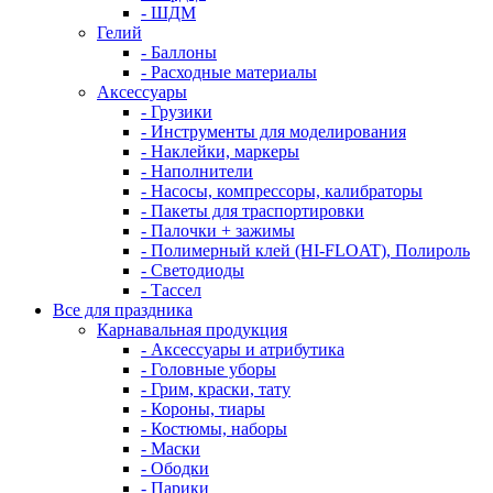
- ШДМ
Гелий
- Баллоны
- Расходные материалы
Аксессуары
- Грузики
- Инструменты для моделирования
- Наклейки, маркеры
- Наполнители
- Насосы, компрессоры, калибраторы
- Пакеты для траспортировки
- Палочки + зажимы
- Полимерный клей (HI-FLOAT), Полироль
- Светодиоды
- Тассел
Все для праздника
Карнавальная продукция
- Аксессуары и атрибутика
- Головные уборы
- Грим, краски, тату
- Короны, тиары
- Костюмы, наборы
- Маски
- Ободки
- Парики