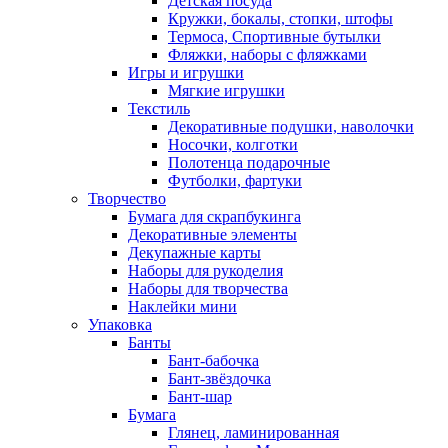
Детская посуда
Кружки, бокалы, стопки, штофы
Термоса, Спортивные бутылки
Фляжки, наборы с фляжками
Игры и игрушки
Мягкие игрушки
Текстиль
Декоративные подушки, наволочки
Носочки, колготки
Полотенца подарочные
Футболки, фартуки
Творчество
Бумага для скрапбукинга
Декоративные элементы
Декупажные карты
Наборы для рукоделия
Наборы для творчества
Наклейки мини
Упаковка
Банты
Бант-бабочка
Бант-звёздочка
Бант-шар
Бумага
Глянец, ламинированная