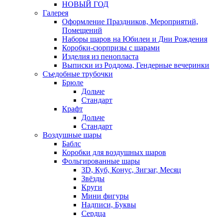
НОВЫЙ ГОД
Галерея
Оформление Праздников, Мероприятий,
Помещений
Наборы шаров на Юбилеи и Дни Рождения
Коробки-сюрпризы с шарами
Изделия из пенопласта
Выписки из Роддома, Гендерные вечеринки
Съедобные трубочки
Брюле
Дольче
Стандарт
Крафт
Дольче
Стандарт
Воздушные шары
Баблс
Коробки для воздушных шаров
Фольгированные шары
3D, Куб, Конус, Зигзаг, Месяц
Звёзды
Круги
Мини фигуры
Надписи, Буквы
Сердца