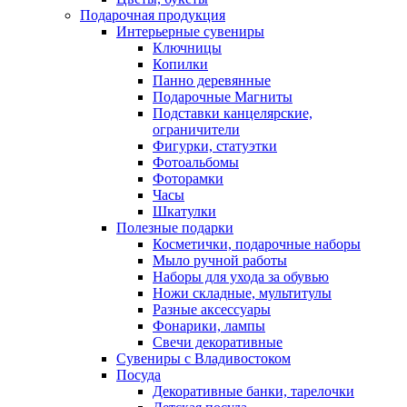
Подарочная продукция
Интерьерные сувениры
Ключницы
Копилки
Панно деревянные
Подарочные Магниты
Подставки канцелярские,
ограничители
Фигурки, статуэтки
Фотоальбомы
Фоторамки
Часы
Шкатулки
Полезные подарки
Косметички, подарочные наборы
Мыло ручной работы
Наборы для ухода за обувью
Ножи складные, мультитулы
Разные аксессуары
Фонарики, лампы
Свечи декоративные
Сувениры с Владивостоком
Посуда
Декоративные банки, тарелочки