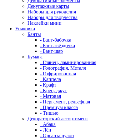
Декоративные элементы
Декупажные карты
Наборы для рукоделия
Наборы для творчества
Наклейки мини
Упаковка
Банты
- Бант-бабочка
- Бант-звёздочка
- Бант-шар
Бумага
- Глянец, ламинированная
- Голография, Металл
- Гофрированная
- Каппела
- Крафт
- Креп, джут
- Матовая
- Пергамент, рельефная
- Премиум класса
- Тишью
Декораторский ассортимент
- Абака
- Лён
- Органза рулон