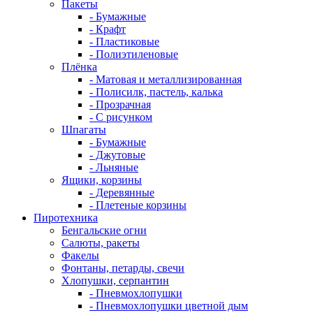
Пакеты
- Бумажные
- Крафт
- Пластиковые
- Полиэтиленовые
Плёнка
- Матовая и металлизированная
- Полисилк, пастель, калька
- Прозрачная
- С рисунком
Шпагаты
- Бумажные
- Джутовые
- Льняные
Ящики, корзины
- Деревянные
- Плетеные корзины
Пиротехника
Бенгальские огни
Салюты, ракеты
Факелы
Фонтаны, петарды, свечи
Хлопушки, серпантин
- Пневмохлопушки
- Пневмохлопушки цветной дым