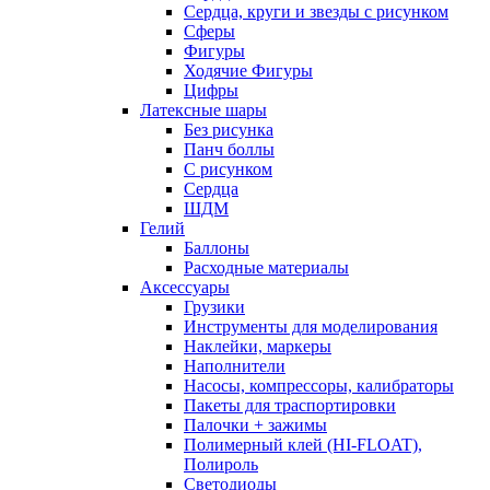
Сердца, круги и звезды с рисунком
Сферы
Фигуры
Ходячие Фигуры
Цифры
Латексные шары
Без рисунка
Панч боллы
С рисунком
Сердца
ШДМ
Гелий
Баллоны
Расходные материалы
Аксессуары
Грузики
Инструменты для моделирования
Наклейки, маркеры
Наполнители
Насосы, компрессоры, калибраторы
Пакеты для траспортировки
Палочки + зажимы
Полимерный клей (HI-FLOAT),
Полироль
Светодиоды