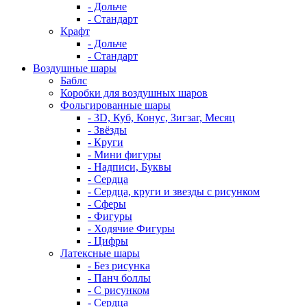
- Дольче
- Стандарт
Крафт
- Дольче
- Стандарт
Воздушные шары
Баблс
Коробки для воздушных шаров
Фольгированные шары
- 3D, Куб, Конус, Зигзаг, Месяц
- Звёзды
- Круги
- Мини фигуры
- Надписи, Буквы
- Сердца
- Сердца, круги и звезды с рисунком
- Сферы
- Фигуры
- Ходячие Фигуры
- Цифры
Латексные шары
- Без рисунка
- Панч боллы
- С рисунком
- Сердца