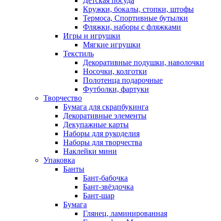
Детская посуда
Кружки, бокалы, стопки, штофы
Термоса, Спортивные бутылки
Фляжки, наборы с фляжками
Игры и игрушки
Мягкие игрушки
Текстиль
Декоративные подушки, наволочки
Носочки, колготки
Полотенца подарочные
Футболки, фартуки
Творчество
Бумага для скрапбукинга
Декоративные элементы
Декупажные карты
Наборы для рукоделия
Наборы для творчества
Наклейки мини
Упаковка
Банты
Бант-бабочка
Бант-звёздочка
Бант-шар
Бумага
Глянец, ламинированная