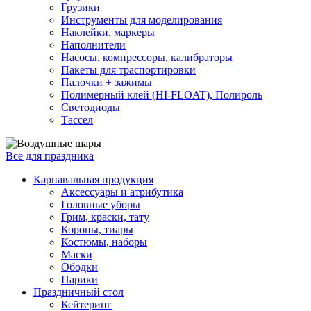
Грузики
Инструменты для моделирования
Наклейки, маркеры
Наполнители
Насосы, компрессоры, калибраторы
Пакеты для траспортировки
Палочки + зажимы
Полимерный клей (HI-FLOAT), Полироль
Светодиоды
Тассел
Все для праздника
Карнавальная продукция
Аксессуары и атрибутика
Головные уборы
Грим, краски, тату
Короны, тиары
Костюмы, наборы
Маски
Ободки
Парики
Праздничный стол
Кейтеринг