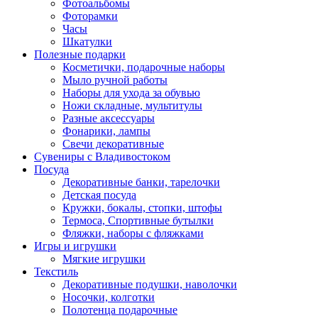
Фотоальбомы
Фоторамки
Часы
Шкатулки
Полезные подарки
Косметички, подарочные наборы
Мыло ручной работы
Наборы для ухода за обувью
Ножи складные, мультитулы
Разные аксессуары
Фонарики, лампы
Свечи декоративные
Сувениры с Владивостоком
Посуда
Декоративные банки, тарелочки
Детская посуда
Кружки, бокалы, стопки, штофы
Термоса, Спортивные бутылки
Фляжки, наборы с фляжками
Игры и игрушки
Мягкие игрушки
Текстиль
Декоративные подушки, наволочки
Носочки, колготки
Полотенца подарочные