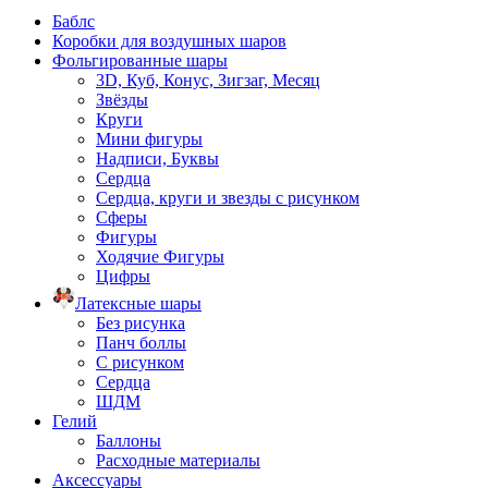
Баблс
Коробки для воздушных шаров
Фольгированные шары
3D, Куб, Конус, Зигзаг, Месяц
Звёзды
Круги
Мини фигуры
Надписи, Буквы
Сердца
Сердца, круги и звезды с рисунком
Сферы
Фигуры
Ходячие Фигуры
Цифры
Латексные шары
Без рисунка
Панч боллы
С рисунком
Сердца
ШДМ
Гелий
Баллоны
Расходные материалы
Аксессуары