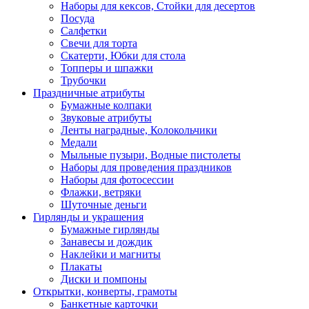
Наборы для кексов, Стойки для десертов
Посуда
Салфетки
Свечи для торта
Скатерти, Юбки для стола
Топперы и шпажки
Трубочки
Праздничные атрибуты
Бумажные колпаки
Звуковые атрибуты
Ленты наградные, Колокольчики
Медали
Мыльные пузыри, Водные пистолеты
Наборы для проведения праздников
Наборы для фотосессии
Флажки, ветряки
Шуточные деньги
Гирлянды и украшения
Бумажные гирлянды
Занавесы и дождик
Наклейки и магниты
Плакаты
Диски и помпоны
Открытки, конверты, грамоты
Банкетные карточки