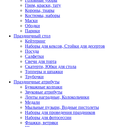
Головные уборы
Грим, краски, тату
Короны, тиары
Костюмы, наборы
Маски
Ободки
Парики
Праздничный стол
Кейтеринг
Наборы для кексов, Стойки для десертов
Посуда
Салфетки
Свечи для торта
Скатерти, Юбки для стола
Топперы и шпажки
Трубочки
Праздничные атрибуты
Бумажные колпаки
Звуковые атрибуты
Ленты наградные, Колокольчики
Медали
Мыльные пузыри, Водные пистолеты
Наборы для проведения праздников
Наборы для фотосессии
Флажки, ветряки