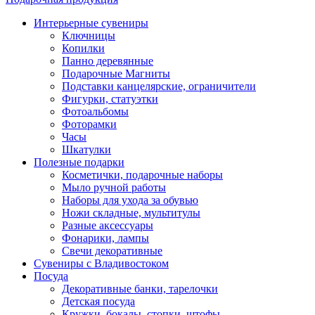
Интерьерные сувениры
Ключницы
Копилки
Панно деревянные
Подарочные Магниты
Подставки канцелярские, ограничители
Фигурки, статуэтки
Фотоальбомы
Фоторамки
Часы
Шкатулки
Полезные подарки
Косметички, подарочные наборы
Мыло ручной работы
Наборы для ухода за обувью
Ножи складные, мультитулы
Разные аксессуары
Фонарики, лампы
Свечи декоративные
Сувениры с Владивостоком
Посуда
Декоративные банки, тарелочки
Детская посуда
Кружки, бокалы, стопки, штофы