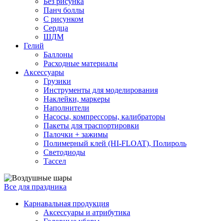
Без рисунка
Панч боллы
С рисунком
Сердца
ШДМ
Гелий
Баллоны
Расходные материалы
Аксессуары
Грузики
Инструменты для моделирования
Наклейки, маркеры
Наполнители
Насосы, компрессоры, калибраторы
Пакеты для траспортировки
Палочки + зажимы
Полимерный клей (HI-FLOAT), Полироль
Светодиоды
Тассел
Все для праздника
Карнавальная продукция
Аксессуары и атрибутика