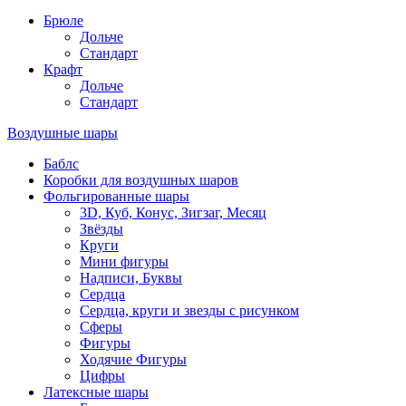
Брюле
Дольче
Стандарт
Крафт
Дольче
Стандарт
Воздушные шары
Баблс
Коробки для воздушных шаров
Фольгированные шары
3D, Куб, Конус, Зигзаг, Месяц
Звёзды
Круги
Мини фигуры
Надписи, Буквы
Сердца
Сердца, круги и звезды с рисунком
Сферы
Фигуры
Ходячие Фигуры
Цифры
Латексные шары