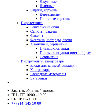
Джутовые
Льняные
Ящики, корзины
Деревянные
Плетеные корзины
Пиротехника
Бенгальские огни
Салюты, ракеты
Факелы
Фонтаны, петарды, свечи
Хлопушки, серпантин
Пневмохлопушки
Пневмохлопушки цветной дым
Серпантин
Инструменты, канцтовары
Блоки для записей, закладки
Канцтовары
Расходные материалы
Батарейки
Заказать обратный звонок
ПН - ПТ 10:00 - 19:00
СБ 10:00 - 15:00
+7 (914) 345-50-80