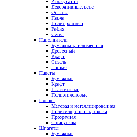
Атлас, сатин
Декоративные, репс
Органза
Парча
Полипропилен
Рафия
Сетка
Наполнители
Бумажный, полимерный
Древесный
Крафт
Сизаль
Тишью
Пакеты
Бумажные
Крафт
Пластиковые
Полиэтиленовые
Плёнка
Матовая и металлизированная
Полисилк, пастель, калька
Прозрачная
С рисунком
Шпагаты
Бумажные