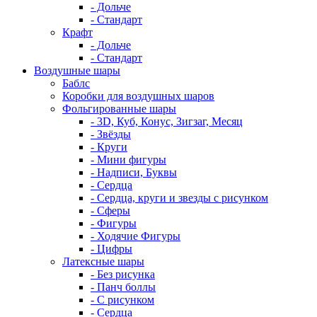
- Дольче
- Стандарт
Крафт
- Дольче
- Стандарт
Воздушные шары
Баблс
Коробки для воздушных шаров
Фольгированные шары
- 3D, Куб, Конус, Зигзаг, Месяц
- Звёзды
- Круги
- Мини фигуры
- Надписи, Буквы
- Сердца
- Сердца, круги и звезды с рисунком
- Сферы
- Фигуры
- Ходячие Фигуры
- Цифры
Латексные шары
- Без рисунка
- Панч боллы
- С рисунком
- Сердца