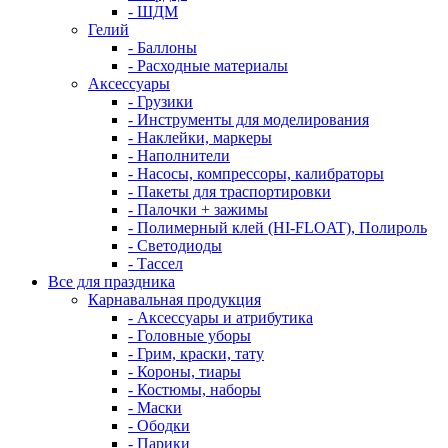
- ШДМ
Гелий
- Баллоны
- Расходные материалы
Аксессуары
- Грузики
- Инструменты для моделирования
- Наклейки, маркеры
- Наполнители
- Насосы, компрессоры, калибраторы
- Пакеты для траспортировки
- Палочки + зажимы
- Полимерный клей (HI-FLOAT), Полироль
- Светодиоды
- Тассел
Все для праздника
Карнавальная продукция
- Аксессуары и атрибутика
- Головные уборы
- Грим, краски, тату
- Короны, тиары
- Костюмы, наборы
- Маски
- Ободки
- Парики