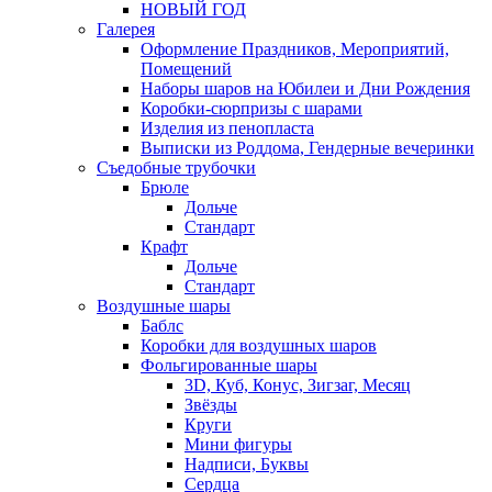
НОВЫЙ ГОД
Галерея
Оформление Праздников, Мероприятий,
Помещений
Наборы шаров на Юбилеи и Дни Рождения
Коробки-сюрпризы с шарами
Изделия из пенопласта
Выписки из Роддома, Гендерные вечеринки
Съедобные трубочки
Брюле
Дольче
Стандарт
Крафт
Дольче
Стандарт
Воздушные шары
Баблс
Коробки для воздушных шаров
Фольгированные шары
3D, Куб, Конус, Зигзаг, Месяц
Звёзды
Круги
Мини фигуры
Надписи, Буквы
Сердца