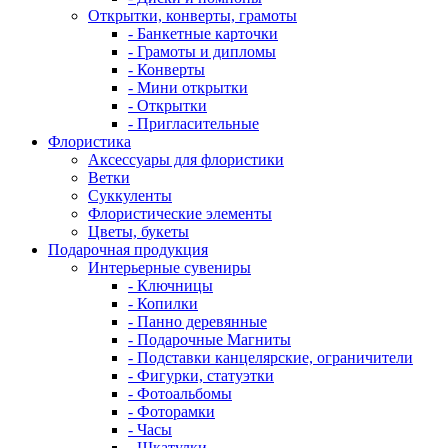
Открытки, конверты, грамоты
- Банкетные карточки
- Грамоты и дипломы
- Конверты
- Мини открытки
- Открытки
- Пригласительные
Флористика
Аксессуары для флористики
Ветки
Суккуленты
Флористические элементы
Цветы, букеты
Подарочная продукция
Интерьерные сувениры
- Ключницы
- Копилки
- Панно деревянные
- Подарочные Магниты
- Подставки канцелярские, ограничители
- Фигурки, статуэтки
- Фотоальбомы
- Фоторамки
- Часы
- Шкатулки