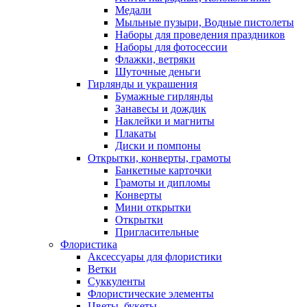
Медали
Мыльные пузыри, Водные пистолеты
Наборы для проведения праздников
Наборы для фотосессии
Флажки, ветряки
Шуточные деньги
Гирлянды и украшения
Бумажные гирлянды
Занавесы и дождик
Наклейки и магниты
Плакаты
Диски и помпоны
Открытки, конверты, грамоты
Банкетные карточки
Грамоты и дипломы
Конверты
Мини открытки
Открытки
Пригласительные
Флористика
Аксессуары для флористики
Ветки
Суккуленты
Флористические элементы
Цветы, букеты