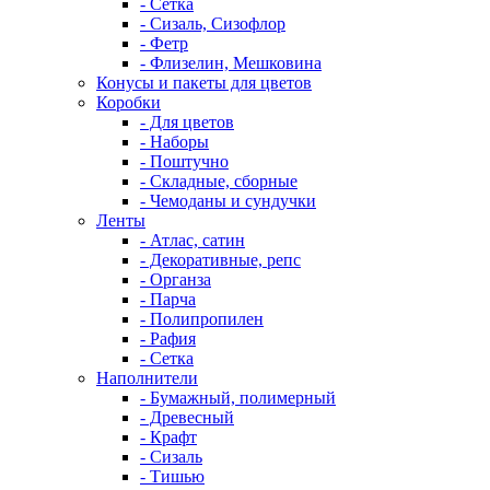
- Сетка
- Сизаль, Сизофлор
- Фетр
- Флизелин, Мешковина
Конусы и пакеты для цветов
Коробки
- Для цветов
- Наборы
- Поштучно
- Складные, сборные
- Чемоданы и сундучки
Ленты
- Атлас, сатин
- Декоративные, репс
- Органза
- Парча
- Полипропилен
- Рафия
- Сетка
Наполнители
- Бумажный, полимерный
- Древесный
- Крафт
- Сизаль
- Тишью