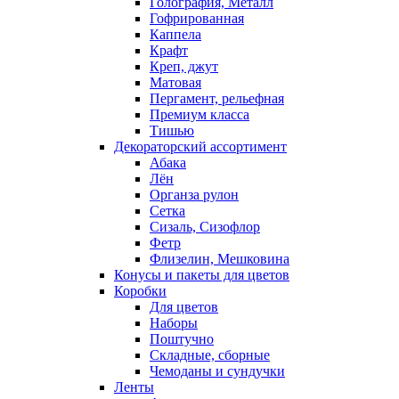
Голография, Металл
Гофрированная
Каппела
Крафт
Креп, джут
Матовая
Пергамент, рельефная
Премиум класса
Тишью
Декораторский ассортимент
Абака
Лён
Органза рулон
Сетка
Сизаль, Сизофлор
Фетр
Флизелин, Мешковина
Конусы и пакеты для цветов
Коробки
Для цветов
Наборы
Поштучно
Складные, сборные
Чемоданы и сундучки
Ленты