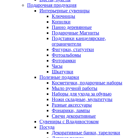
Подарочная продукция
Интерьерные сувениры
Ключницы
Копилки
Панно деревянные
Подарочные Магниты
Подставки канцелярские,
ограничители
Фигурки, статуэтки
Фотоальбомы
Фоторамки
Часы
Шкатулки
Полезные подарки
Косметички, подарочные наборы
Мыло ручной работы
Наборы для ухода за обувью
Ножи складные, мультитулы
Разные аксессуары
Фонарики, лампы
Свечи декоративные
Сувениры с Владивостоком
Посуда
Декоративные банки, тарелочки