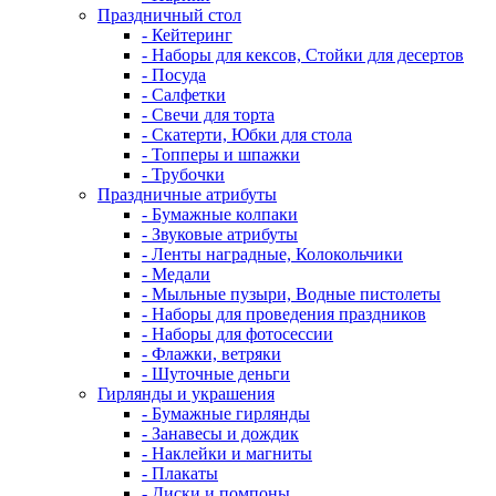
Праздничный стол
- Кейтеринг
- Наборы для кексов, Стойки для десертов
- Посуда
- Салфетки
- Свечи для торта
- Скатерти, Юбки для стола
- Топперы и шпажки
- Трубочки
Праздничные атрибуты
- Бумажные колпаки
- Звуковые атрибуты
- Ленты наградные, Колокольчики
- Медали
- Мыльные пузыри, Водные пистолеты
- Наборы для проведения праздников
- Наборы для фотосессии
- Флажки, ветряки
- Шуточные деньги
Гирлянды и украшения
- Бумажные гирлянды
- Занавесы и дождик
- Наклейки и магниты
- Плакаты
- Диски и помпоны