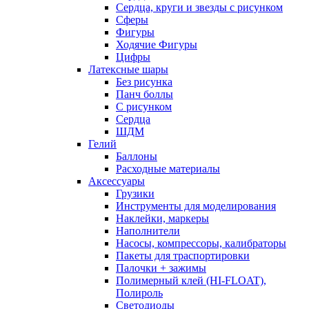
Сердца, круги и звезды с рисунком
Сферы
Фигуры
Ходячие Фигуры
Цифры
Латексные шары
Без рисунка
Панч боллы
С рисунком
Сердца
ШДМ
Гелий
Баллоны
Расходные материалы
Аксессуары
Грузики
Инструменты для моделирования
Наклейки, маркеры
Наполнители
Насосы, компрессоры, калибраторы
Пакеты для траспортировки
Палочки + зажимы
Полимерный клей (HI-FLOAT),
Полироль
Светодиоды