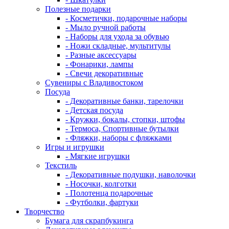
Полезные подарки
- Косметички, подарочные наборы
- Мыло ручной работы
- Наборы для ухода за обувью
- Ножи складные, мультитулы
- Разные аксессуары
- Фонарики, лампы
- Свечи декоративные
Сувениры с Владивостоком
Посуда
- Декоративные банки, тарелочки
- Детская посуда
- Кружки, бокалы, стопки, штофы
- Термоса, Спортивные бутылки
- Фляжки, наборы с фляжками
Игры и игрушки
- Мягкие игрушки
Текстиль
- Декоративные подушки, наволочки
- Носочки, колготки
- Полотенца подарочные
- Футболки, фартуки
Творчество
Бумага для скрапбукинга