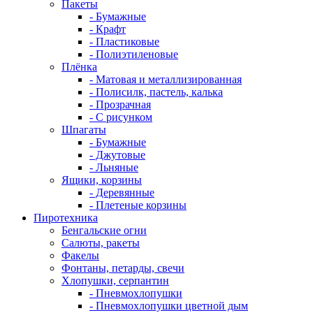
Пакеты
- Бумажные
- Крафт
- Пластиковые
- Полиэтиленовые
Плёнка
- Матовая и металлизированная
- Полисилк, пастель, калька
- Прозрачная
- С рисунком
Шпагаты
- Бумажные
- Джутовые
- Льняные
Ящики, корзины
- Деревянные
- Плетеные корзины
Пиротехника
Бенгальские огни
Салюты, ракеты
Факелы
Фонтаны, петарды, свечи
Хлопушки, серпантин
- Пневмохлопушки
- Пневмохлопушки цветной дым