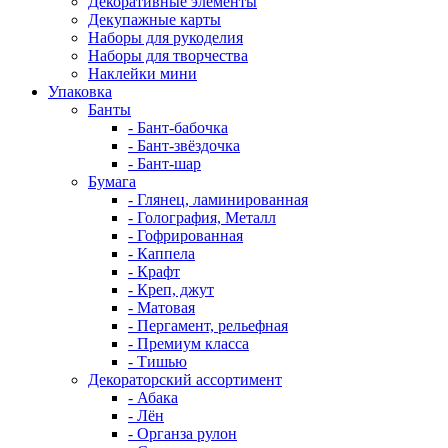
Декоративные элементы
Декупажные карты
Наборы для рукоделия
Наборы для творчества
Наклейки мини
Упаковка
Банты
- Бант-бабочка
- Бант-звёздочка
- Бант-шар
Бумага
- Глянец, ламинированная
- Голография, Металл
- Гофрированная
- Каппела
- Крафт
- Креп, джут
- Матовая
- Пергамент, рельефная
- Премиум класса
- Тишью
Декораторский ассортимент
- Абака
- Лён
- Органза рулон