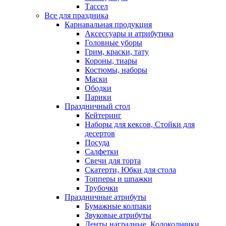
Тассел
Все для праздника
Карнавальная продукция
Аксессуары и атрибутика
Головные уборы
Грим, краски, тату
Короны, тиары
Костюмы, наборы
Маски
Ободки
Парики
Праздничный стол
Кейтеринг
Наборы для кексов, Стойки для
десертов
Посуда
Салфетки
Свечи для торта
Скатерти, Юбки для стола
Топперы и шпажки
Трубочки
Праздничные атрибуты
Бумажные колпаки
Звуковые атрибуты
Ленты наградные, Колокольчики