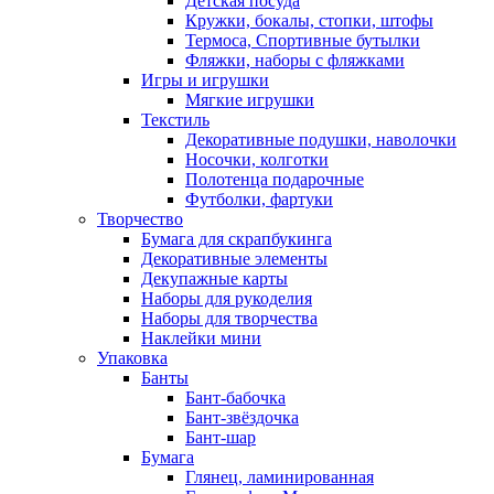
Детская посуда
Кружки, бокалы, стопки, штофы
Термоса, Спортивные бутылки
Фляжки, наборы с фляжками
Игры и игрушки
Мягкие игрушки
Текстиль
Декоративные подушки, наволочки
Носочки, колготки
Полотенца подарочные
Футболки, фартуки
Творчество
Бумага для скрапбукинга
Декоративные элементы
Декупажные карты
Наборы для рукоделия
Наборы для творчества
Наклейки мини
Упаковка
Банты
Бант-бабочка
Бант-звёздочка
Бант-шар
Бумага
Глянец, ламинированная