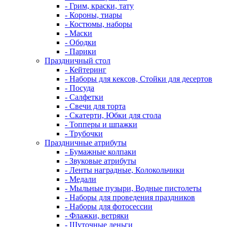
- Грим, краски, тату
- Короны, тиары
- Костюмы, наборы
- Маски
- Ободки
- Парики
Праздничный стол
- Кейтеринг
- Наборы для кексов, Стойки для десертов
- Посуда
- Салфетки
- Свечи для торта
- Скатерти, Юбки для стола
- Топперы и шпажки
- Трубочки
Праздничные атрибуты
- Бумажные колпаки
- Звуковые атрибуты
- Ленты наградные, Колокольчики
- Медали
- Мыльные пузыри, Водные пистолеты
- Наборы для проведения праздников
- Наборы для фотосессии
- Флажки, ветряки
- Шуточные деньги