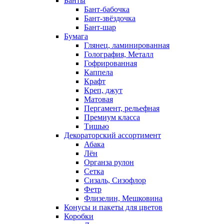
Банты
Бант-бабочка
Бант-звёздочка
Бант-шар
Бумага
Глянец, ламинированная
Голография, Металл
Гофрированная
Каппела
Крафт
Креп, джут
Матовая
Пергамент, рельефная
Премиум класса
Тишью
Декораторский ассортимент
Абака
Лён
Органза рулон
Сетка
Сизаль, Сизофлор
Фетр
Флизелин, Мешковина
Конусы и пакеты для цветов
Коробки