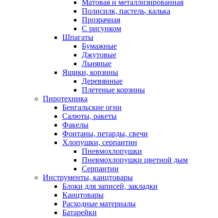
Матовая и металлизированная
Полисилк, пастель, калька
Прозрачная
С рисунком
Шпагаты
Бумажные
Джутовые
Льняные
Ящики, корзины
Деревянные
Плетеные корзины
Пиротехника
Бенгальские огни
Салюты, ракеты
Факелы
Фонтаны, петарды, свечи
Хлопушки, серпантин
Пневмохлопушки
Пневмохлопушки цветной дым
Серпантин
Инструменты, канцтовары
Блоки для записей, закладки
Канцтовары
Расходные материалы
Батарейки