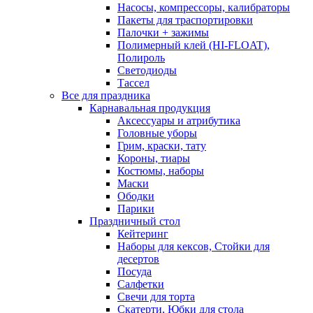
Насосы, компрессоры, калибраторы
Пакеты для траспортировки
Палочки + зажимы
Полимерный клей (HI-FLOAT),
Полироль
Светодиоды
Тассел
Все для праздника
Карнавальная продукция
Аксессуары и атрибутика
Головные уборы
Грим, краски, тату
Короны, тиары
Костюмы, наборы
Маски
Ободки
Парики
Праздничный стол
Кейтеринг
Наборы для кексов, Стойки для
десертов
Посуда
Салфетки
Свечи для торта
Скатерти, Юбки для стола