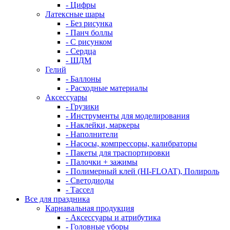
- Цифры
Латексные шары
- Без рисунка
- Панч боллы
- С рисунком
- Сердца
- ШДМ
Гелий
- Баллоны
- Расходные материалы
Аксессуары
- Грузики
- Инструменты для моделирования
- Наклейки, маркеры
- Наполнители
- Насосы, компрессоры, калибраторы
- Пакеты для траспортировки
- Палочки + зажимы
- Полимерный клей (HI-FLOAT), Полироль
- Светодиоды
- Тассел
Все для праздника
Карнавальная продукция
- Аксессуары и атрибутика
- Головные уборы