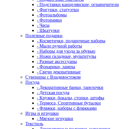
- Подставки канцелярские, ограничители
- Фигурки, статуэтки
- Фотоальбомы
- Фоторамки
- Часы
- Шкатулки
Полезные подарки
- Косметички, подарочные наборы
- Мыло ручной работы
- Наборы для ухода за обувью
- Ножи складные, мультитулы
- Разные аксессуары
- Фонарики, лампы
- Свечи декоративные
Сувениры с Владивостоком
Посуда
- Декоративные банки, тарелочки
- Детская посуда
- Кружки, бокалы, стопки, штофы
- Термоса, Спортивные бутылки
- Фляжки, наборы с фляжками
Игры и игрушки
- Мягкие игрушки
Текстиль
- Декоративные подушки, наволочки