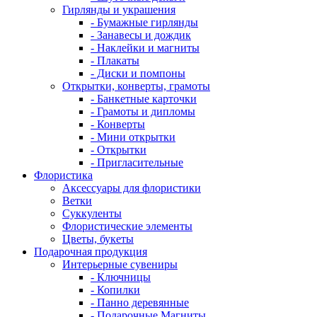
Гирлянды и украшения
- Бумажные гирлянды
- Занавесы и дождик
- Наклейки и магниты
- Плакаты
- Диски и помпоны
Открытки, конверты, грамоты
- Банкетные карточки
- Грамоты и дипломы
- Конверты
- Мини открытки
- Открытки
- Пригласительные
Флористика
Аксессуары для флористики
Ветки
Суккуленты
Флористические элементы
Цветы, букеты
Подарочная продукция
Интерьерные сувениры
- Ключницы
- Копилки
- Панно деревянные
- Подарочные Магниты