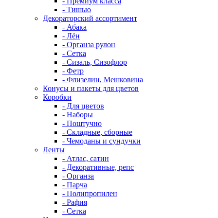
- Премиум класса
- Тишью
Декораторский ассортимент
- Абака
- Лён
- Органза рулон
- Сетка
- Сизаль, Сизофлор
- Фетр
- Флизелин, Мешковина
Конусы и пакеты для цветов
Коробки
- Для цветов
- Наборы
- Поштучно
- Складные, сборные
- Чемоданы и сундучки
Ленты
- Атлас, сатин
- Декоративные, репс
- Органза
- Парча
- Полипропилен
- Рафия
- Сетка