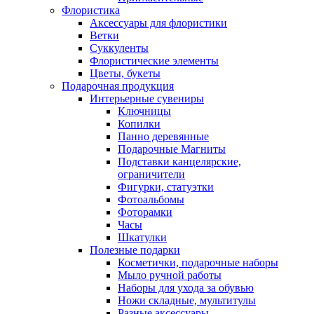
Флористика
Аксессуары для флористики
Ветки
Суккуленты
Флористические элементы
Цветы, букеты
Подарочная продукция
Интерьерные сувениры
Ключницы
Копилки
Панно деревянные
Подарочные Магниты
Подставки канцелярские,
ограничители
Фигурки, статуэтки
Фотоальбомы
Фоторамки
Часы
Шкатулки
Полезные подарки
Косметички, подарочные наборы
Мыло ручной работы
Наборы для ухода за обувью
Ножи складные, мультитулы
Разные аксессуары