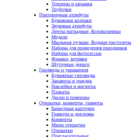
Топперы и шпажки
Трубочки
Праздничные атрибуты
Бумажные колпаки
Звуковые атрибуты
Ленты наградные, Колокольчики
Медали
Мыльные пузыри, Водные пистолеты
Наборы для проведения праздников
Наборы для фотосессии
Флажки, ветряки
Шуточные деньги
Гирлянды и украшения
Бумажные гирлянды
Занавесы и дождик
Наклейки и магниты
Плакаты
Диски и помпоны
Открытки, конверты, грамоты
Банкетные карточки
Грамоты и дипломы
Конверты
Мини открытки
Открытки
Пригласительные