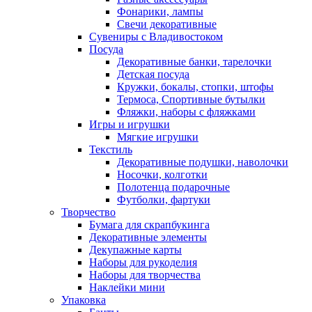
Фонарики, лампы
Свечи декоративные
Сувениры с Владивостоком
Посуда
Декоративные банки, тарелочки
Детская посуда
Кружки, бокалы, стопки, штофы
Термоса, Спортивные бутылки
Фляжки, наборы с фляжками
Игры и игрушки
Мягкие игрушки
Текстиль
Декоративные подушки, наволочки
Носочки, колготки
Полотенца подарочные
Футболки, фартуки
Творчество
Бумага для скрапбукинга
Декоративные элементы
Декупажные карты
Наборы для рукоделия
Наборы для творчества
Наклейки мини
Упаковка