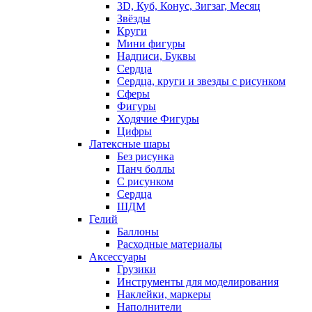
3D, Куб, Конус, Зигзаг, Месяц
Звёзды
Круги
Мини фигуры
Надписи, Буквы
Сердца
Сердца, круги и звезды с рисунком
Сферы
Фигуры
Ходячие Фигуры
Цифры
Латексные шары
Без рисунка
Панч боллы
С рисунком
Сердца
ШДМ
Гелий
Баллоны
Расходные материалы
Аксессуары
Грузики
Инструменты для моделирования
Наклейки, маркеры
Наполнители