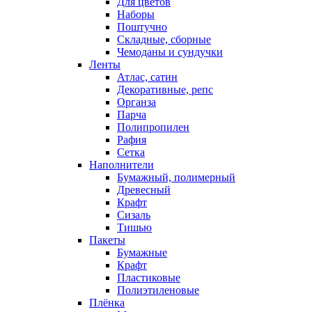
Для цветов
Наборы
Поштучно
Складные, сборные
Чемоданы и сундучки
Ленты
Атлас, сатин
Декоративные, репс
Органза
Парча
Полипропилен
Рафия
Сетка
Наполнители
Бумажный, полимерный
Древесный
Крафт
Сизаль
Тишью
Пакеты
Бумажные
Крафт
Пластиковые
Полиэтиленовые
Плёнка