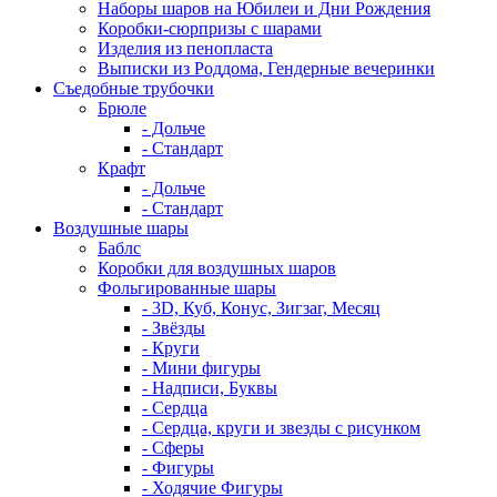
Наборы шаров на Юбилеи и Дни Рождения
Коробки-сюрпризы с шарами
Изделия из пенопласта
Выписки из Роддома, Гендерные вечеринки
Съедобные трубочки
Брюле
- Дольче
- Стандарт
Крафт
- Дольче
- Стандарт
Воздушные шары
Баблс
Коробки для воздушных шаров
Фольгированные шары
- 3D, Куб, Конус, Зигзаг, Месяц
- Звёзды
- Круги
- Мини фигуры
- Надписи, Буквы
- Сердца
- Сердца, круги и звезды с рисунком
- Сферы
- Фигуры
- Ходячие Фигуры