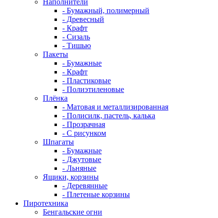
Наполнители
- Бумажный, полимерный
- Древесный
- Крафт
- Сизаль
- Тишью
Пакеты
- Бумажные
- Крафт
- Пластиковые
- Полиэтиленовые
Плёнка
- Матовая и металлизированная
- Полисилк, пастель, калька
- Прозрачная
- С рисунком
Шпагаты
- Бумажные
- Джутовые
- Льняные
Ящики, корзины
- Деревянные
- Плетеные корзины
Пиротехника
Бенгальские огни