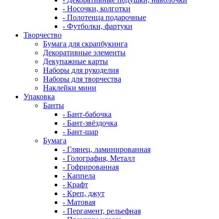
- Носочки, колготки
- Полотенца подарочные
- Футболки, фартуки
Творчество
Бумага для скрапбукинга
Декоративные элементы
Декупажные карты
Наборы для рукоделия
Наборы для творчества
Наклейки мини
Упаковка
Банты
- Бант-бабочка
- Бант-звёздочка
- Бант-шар
Бумага
- Глянец, ламинированная
- Голография, Металл
- Гофрированная
- Каппела
- Крафт
- Креп, джут
- Матовая
- Пергамент, рельефная