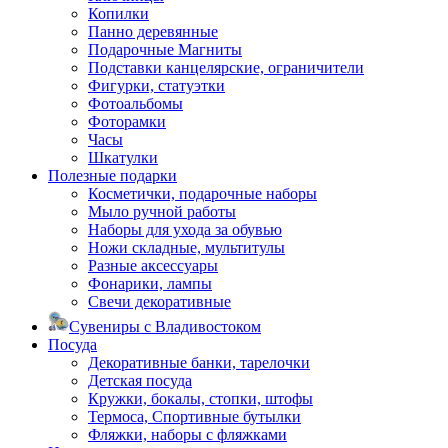
Копилки
Панно деревянные
Подарочные Магниты
Подставки канцелярские, ограничители
Фигурки, статуэтки
Фотоальбомы
Фоторамки
Часы
Шкатулки
Полезные подарки
Косметички, подарочные наборы
Мыло ручной работы
Наборы для ухода за обувью
Ножи складные, мультитулы
Разные аксессуары
Фонарики, лампы
Свечи декоративные
Сувениры с Владивостоком
Посуда
Декоративные банки, тарелочки
Детская посуда
Кружки, бокалы, стопки, штофы
Термоса, Спортивные бутылки
Фляжки, наборы с фляжками