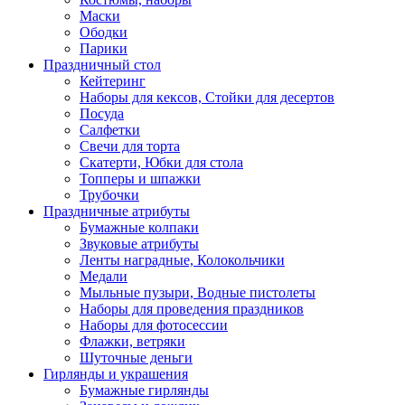
Маски
Ободки
Парики
Праздничный стол
Кейтеринг
Наборы для кексов, Стойки для десертов
Посуда
Салфетки
Свечи для торта
Скатерти, Юбки для стола
Топперы и шпажки
Трубочки
Праздничные атрибуты
Бумажные колпаки
Звуковые атрибуты
Ленты наградные, Колокольчики
Медали
Мыльные пузыри, Водные пистолеты
Наборы для проведения праздников
Наборы для фотосессии
Флажки, ветряки
Шуточные деньги
Гирлянды и украшения
Бумажные гирлянды