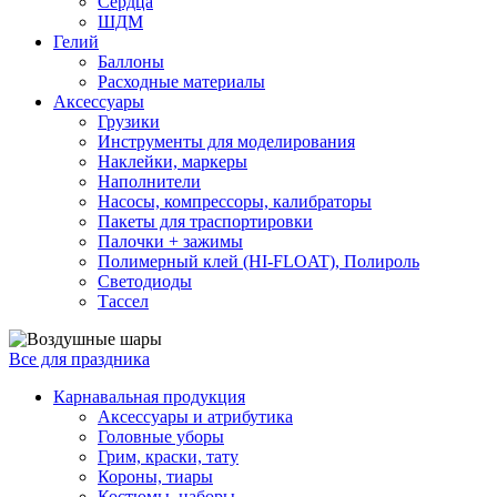
Сердца
ШДМ
Гелий
Баллоны
Расходные материалы
Аксессуары
Грузики
Инструменты для моделирования
Наклейки, маркеры
Наполнители
Насосы, компрессоры, калибраторы
Пакеты для траспортировки
Палочки + зажимы
Полимерный клей (HI-FLOAT), Полироль
Светодиоды
Тассел
Все для праздника
Карнавальная продукция
Аксессуары и атрибутика
Головные уборы
Грим, краски, тату
Короны, тиары
Костюмы, наборы