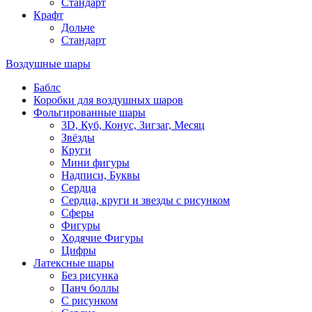
Стандарт
Крафт
Дольче
Стандарт
Воздушные шары
Баблс
Коробки для воздушных шаров
Фольгированные шары
3D, Куб, Конус, Зигзаг, Месяц
Звёзды
Круги
Мини фигуры
Надписи, Буквы
Сердца
Сердца, круги и звезды с рисунком
Сферы
Фигуры
Ходячие Фигуры
Цифры
Латексные шары
Без рисунка
Панч боллы
С рисунком