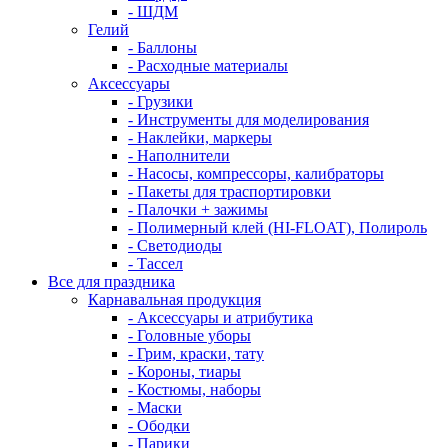
- ШДМ
Гелий
- Баллоны
- Расходные материалы
Аксессуары
- Грузики
- Инструменты для моделирования
- Наклейки, маркеры
- Наполнители
- Насосы, компрессоры, калибраторы
- Пакеты для траспортировки
- Палочки + зажимы
- Полимерный клей (HI-FLOAT), Полироль
- Светодиоды
- Тассел
Все для праздника
Карнавальная продукция
- Аксессуары и атрибутика
- Головные уборы
- Грим, краски, тату
- Короны, тиары
- Костюмы, наборы
- Маски
- Ободки
- Парики