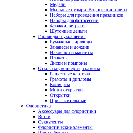
Медали
Мыльные пузыри, Водные пистолеты
Наборы для проведения праздников
Наборы для фотосессии
Флажки, ветряки
Шуточные деньги
Гирлянды и украшения
Бумажные гирлянды
Занавесы и дождик
Наклейки и магниты
Плакаты
Диски и помпоны
Открытки, конверты, грамоты
Банкетные карточки
Грамоты и дипломы
Конверты
Мини открытки
Открытки
Пригласительные
Флористика
Аксессуары для флористики
Ветки
Суккуленты
Флористические элементы
Цветы, букеты