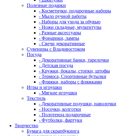
Полезные подарки
- Косметички, подарочные наборы
- Мыло ручной работы
- Наборы для ухода за обувью
- Ножи складные, мультитулы
- Разные аксессуары
- Фонарики, лампы
- Свечи декоративные
Сувениры с Владивостоком
Посуда
- Декоративные банки, тарелочки
- Детская посуда
- Кружки, бокалы, стопки, штофы
- Термоса, Спортивные бутылки
- Фляжки, наборы с фляжками
Игры и игрушки
- Мягкие игрушки
Текстиль
- Декоративные подушки, наволочки
- Носочки, колготки
- Полотенца подарочные
- Футболки, фартуки
Творчество
Бумага для скрапбукинга