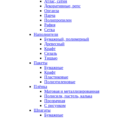
Атлас, сатин
Декоративные, репс
Органза
Парча
Полипропилен
Рафия
Сетка
Наполнители
Бумажный, полимерный
Древесный
Крафт
Сизаль
Тишью
Пакеты
Бумажные
Крафт
Пластиковые
Полиэтиленовые
Плёнка
Матовая и металлизированная
Полисилк, пастель, калька
Прозрачная
С рисунком
Шпагаты
Бумажные