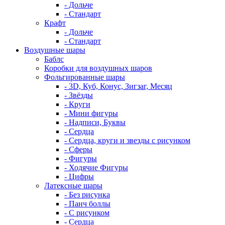
- Дольче
- Стандарт
Крафт
- Дольче
- Стандарт
Воздушные шары
Баблс
Коробки для воздушных шаров
Фольгированные шары
- 3D, Куб, Конус, Зигзаг, Месяц
- Звёзды
- Круги
- Мини фигуры
- Надписи, Буквы
- Сердца
- Сердца, круги и звезды с рисунком
- Сферы
- Фигуры
- Ходячие Фигуры
- Цифры
Латексные шары
- Без рисунка
- Панч боллы
- С рисунком
- Сердца