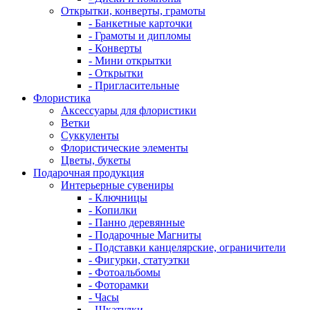
Открытки, конверты, грамоты
- Банкетные карточки
- Грамоты и дипломы
- Конверты
- Мини открытки
- Открытки
- Пригласительные
Флористика
Аксессуары для флористики
Ветки
Суккуленты
Флористические элементы
Цветы, букеты
Подарочная продукция
Интерьерные сувениры
- Ключницы
- Копилки
- Панно деревянные
- Подарочные Магниты
- Подставки канцелярские, ограничители
- Фигурки, статуэтки
- Фотоальбомы
- Фоторамки
- Часы
- Шкатулки