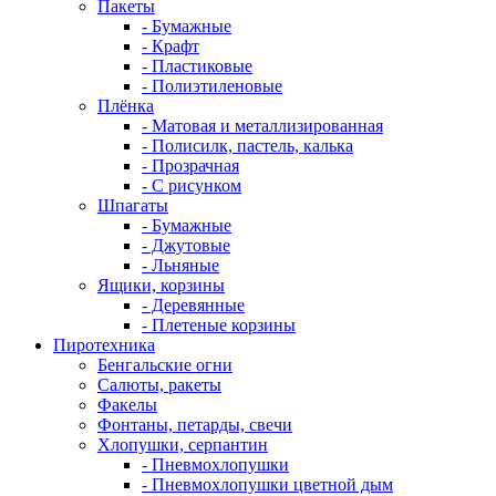
Пакеты
- Бумажные
- Крафт
- Пластиковые
- Полиэтиленовые
Плёнка
- Матовая и металлизированная
- Полисилк, пастель, калька
- Прозрачная
- С рисунком
Шпагаты
- Бумажные
- Джутовые
- Льняные
Ящики, корзины
- Деревянные
- Плетеные корзины
Пиротехника
Бенгальские огни
Салюты, ракеты
Факелы
Фонтаны, петарды, свечи
Хлопушки, серпантин
- Пневмохлопушки
- Пневмохлопушки цветной дым