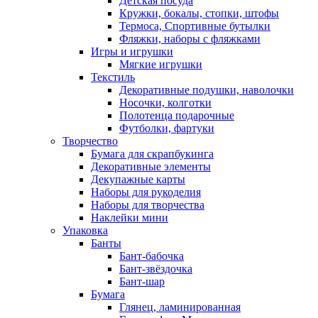
Детская посуда
Кружки, бокалы, стопки, штофы
Термоса, Спортивные бутылки
Фляжки, наборы с фляжками
Игры и игрушки
Мягкие игрушки
Текстиль
Декоративные подушки, наволочки
Носочки, колготки
Полотенца подарочные
Футболки, фартуки
Творчество
Бумага для скрапбукинга
Декоративные элементы
Декупажные карты
Наборы для рукоделия
Наборы для творчества
Наклейки мини
Упаковка
Банты
Бант-бабочка
Бант-звёздочка
Бант-шар
Бумага
Глянец, ламинированная