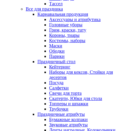
Тассел
Все для праздника
Карнавальная продукция
Аксессуары и атрибутика
Головные уборы
Грим, краски, тату
Короны, тиары
Костюмы, наборы
Маски
Ободки
Парики
Праздничный стол
Кейтеринг
Наборы для кексов, Стойки для
десертов
Посуда
Салфетки
Свечи для торта
Скатерти, Юбки для стола
Топперы и шпажки
Трубочки
Праздничные атрибуты
Бумажные колпаки
Звуковые атрибуты
Ленты наградные, Колокольчики