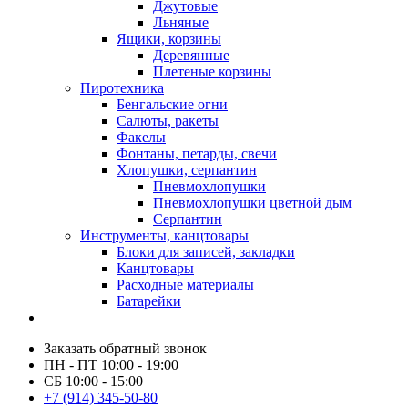
Джутовые
Льняные
Ящики, корзины
Деревянные
Плетеные корзины
Пиротехника
Бенгальские огни
Салюты, ракеты
Факелы
Фонтаны, петарды, свечи
Хлопушки, серпантин
Пневмохлопушки
Пневмохлопушки цветной дым
Серпантин
Инструменты, канцтовары
Блоки для записей, закладки
Канцтовары
Расходные материалы
Батарейки
Заказать обратный звонок
ПН - ПТ 10:00 - 19:00
СБ 10:00 - 15:00
+7 (914) 345-50-80