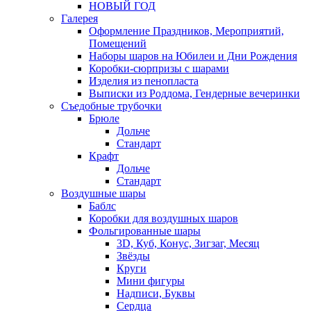
НОВЫЙ ГОД
Галерея
Оформление Праздников, Мероприятий,
Помещений
Наборы шаров на Юбилеи и Дни Рождения
Коробки-сюрпризы с шарами
Изделия из пенопласта
Выписки из Роддома, Гендерные вечеринки
Съедобные трубочки
Брюле
Дольче
Стандарт
Крафт
Дольче
Стандарт
Воздушные шары
Баблс
Коробки для воздушных шаров
Фольгированные шары
3D, Куб, Конус, Зигзаг, Месяц
Звёзды
Круги
Мини фигуры
Надписи, Буквы
Сердца