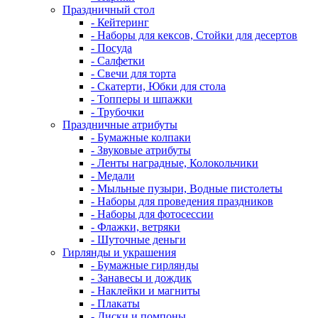
Праздничный стол
- Кейтеринг
- Наборы для кексов, Стойки для десертов
- Посуда
- Салфетки
- Свечи для торта
- Скатерти, Юбки для стола
- Топперы и шпажки
- Трубочки
Праздничные атрибуты
- Бумажные колпаки
- Звуковые атрибуты
- Ленты наградные, Колокольчики
- Медали
- Мыльные пузыри, Водные пистолеты
- Наборы для проведения праздников
- Наборы для фотосессии
- Флажки, ветряки
- Шуточные деньги
Гирлянды и украшения
- Бумажные гирлянды
- Занавесы и дождик
- Наклейки и магниты
- Плакаты
- Диски и помпоны