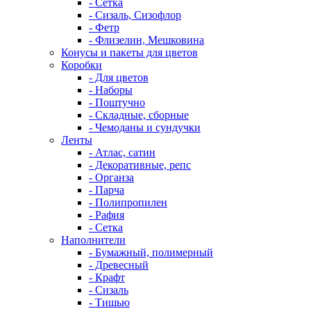
- Сетка
- Сизаль, Сизофлор
- Фетр
- Флизелин, Мешковина
Конусы и пакеты для цветов
Коробки
- Для цветов
- Наборы
- Поштучно
- Складные, сборные
- Чемоданы и сундучки
Ленты
- Атлас, сатин
- Декоративные, репс
- Органза
- Парча
- Полипропилен
- Рафия
- Сетка
Наполнители
- Бумажный, полимерный
- Древесный
- Крафт
- Сизаль
- Тишью