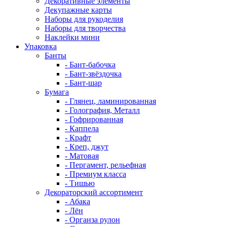
Декоративные элементы
Декупажные карты
Наборы для рукоделия
Наборы для творчества
Наклейки мини
Упаковка
Банты
- Бант-бабочка
- Бант-звёздочка
- Бант-шар
Бумага
- Глянец, ламинированная
- Голография, Металл
- Гофрированная
- Каппела
- Крафт
- Креп, джут
- Матовая
- Пергамент, рельефная
- Премиум класса
- Тишью
Декораторский ассортимент
- Абака
- Лён
- Органза рулон