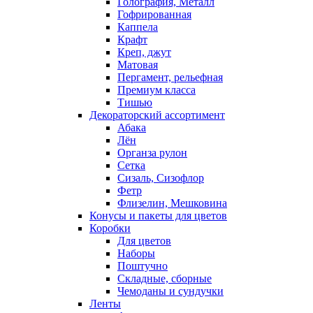
Голография, Металл
Гофрированная
Каппела
Крафт
Креп, джут
Матовая
Пергамент, рельефная
Премиум класса
Тишью
Декораторский ассортимент
Абака
Лён
Органза рулон
Сетка
Сизаль, Сизофлор
Фетр
Флизелин, Мешковина
Конусы и пакеты для цветов
Коробки
Для цветов
Наборы
Поштучно
Складные, сборные
Чемоданы и сундучки
Ленты