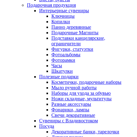
Подарочная продукция
Интерьерные сувениры
Ключницы
Копилки
Панно деревянные
Подарочные Магниты
Подставки канцелярские,
ограничители
Фигурки, статуэтки
Фотоальбомы
Фоторамки
Часы
Шкатулки
Полезные подарки
Косметички, подарочные наборы
Мыло ручной работы
Наборы для ухода за обувью
Ножи складные, мультитулы
Разные аксессуары
Фонарики, лампы
Свечи декоративные
Сувениры с Владивостоком
Посуда
Декоративные банки, тарелочки