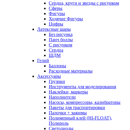
Сердца, круги и звезды с рисунком
Сферы
Фигуры
Ходячие Фигуры
Цифры
Латексные шары
Без рисунка
Панч боллы
С рисунком
Сердца
ШДМ
Гелий
Баллоны
Расходные материалы
Аксессуары
Грузики
Инструменты для моделирования
Наклейки, маркеры
Наполнители
Насосы, компрессоры, калибраторы
Пакеты для траспортировки
Палочки + зажимы
Полимерный клей (HI-FLOAT),
Полироль
Светодиоды