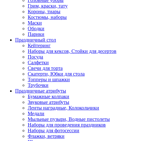
Головные уборы
Грим, краски, тату
Короны, тиары
Костюмы, наборы
Маски
Ободки
Парики
Праздничный стол
Кейтеринг
Наборы для кексов, Стойки для десертов
Посуда
Салфетки
Свечи для торта
Скатерти, Юбки для стола
Топперы и шпажки
Трубочки
Праздничные атрибуты
Бумажные колпаки
Звуковые атрибуты
Ленты наградные, Колокольчики
Медали
Мыльные пузыри, Водные пистолеты
Наборы для проведения праздников
Наборы для фотосессии
Флажки, ветряки