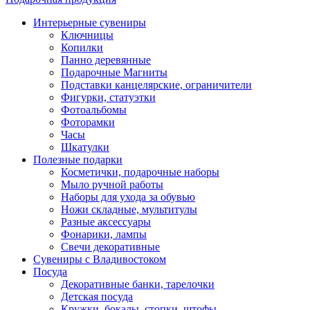
Интерьерные сувениры
Ключницы
Копилки
Панно деревянные
Подарочные Магниты
Подставки канцелярские, ограничители
Фигурки, статуэтки
Фотоальбомы
Фоторамки
Часы
Шкатулки
Полезные подарки
Косметички, подарочные наборы
Мыло ручной работы
Наборы для ухода за обувью
Ножи складные, мультитулы
Разные аксессуары
Фонарики, лампы
Свечи декоративные
Сувениры с Владивостоком
Посуда
Декоративные банки, тарелочки
Детская посуда
Кружки, бокалы, стопки, штофы