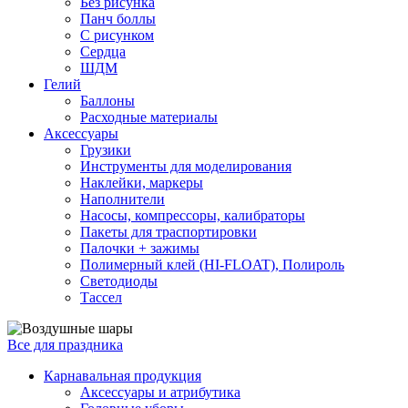
Без рисунка
Панч боллы
С рисунком
Сердца
ШДМ
Гелий
Баллоны
Расходные материалы
Аксессуары
Грузики
Инструменты для моделирования
Наклейки, маркеры
Наполнители
Насосы, компрессоры, калибраторы
Пакеты для траспортировки
Палочки + зажимы
Полимерный клей (HI-FLOAT), Полироль
Светодиоды
Тассел
Все для праздника
Карнавальная продукция
Аксессуары и атрибутика