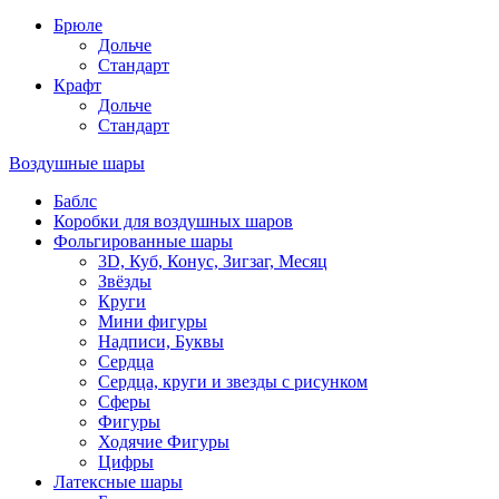
Брюле
Дольче
Стандарт
Крафт
Дольче
Стандарт
Воздушные шары
Баблс
Коробки для воздушных шаров
Фольгированные шары
3D, Куб, Конус, Зигзаг, Месяц
Звёзды
Круги
Мини фигуры
Надписи, Буквы
Сердца
Сердца, круги и звезды с рисунком
Сферы
Фигуры
Ходячие Фигуры
Цифры
Латексные шары