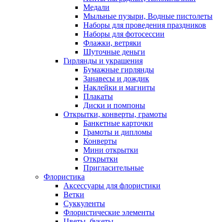
Медали
Мыльные пузыри, Водные пистолеты
Наборы для проведения праздников
Наборы для фотосессии
Флажки, ветряки
Шуточные деньги
Гирлянды и украшения
Бумажные гирлянды
Занавесы и дождик
Наклейки и магниты
Плакаты
Диски и помпоны
Открытки, конверты, грамоты
Банкетные карточки
Грамоты и дипломы
Конверты
Мини открытки
Открытки
Пригласительные
Флористика
Аксессуары для флористики
Ветки
Суккуленты
Флористические элементы
Цветы, букеты