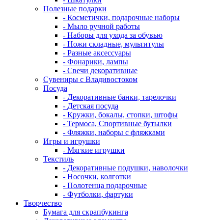
Полезные подарки
- Косметички, подарочные наборы
- Мыло ручной работы
- Наборы для ухода за обувью
- Ножи складные, мультитулы
- Разные аксессуары
- Фонарики, лампы
- Свечи декоративные
Сувениры с Владивостоком
Посуда
- Декоративные банки, тарелочки
- Детская посуда
- Кружки, бокалы, стопки, штофы
- Термоса, Спортивные бутылки
- Фляжки, наборы с фляжками
Игры и игрушки
- Мягкие игрушки
Текстиль
- Декоративные подушки, наволочки
- Носочки, колготки
- Полотенца подарочные
- Футболки, фартуки
Творчество
Бумага для скрапбукинга