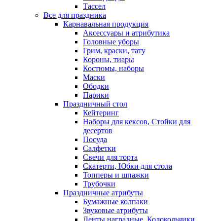
Тассел
Все для праздника
Карнавальная продукция
Аксессуары и атрибутика
Головные уборы
Грим, краски, тату
Короны, тиары
Костюмы, наборы
Маски
Ободки
Парики
Праздничный стол
Кейтеринг
Наборы для кексов, Стойки для
десертов
Посуда
Салфетки
Свечи для торта
Скатерти, Юбки для стола
Топперы и шпажки
Трубочки
Праздничные атрибуты
Бумажные колпаки
Звуковые атрибуты
Ленты наградные, Колокольчики