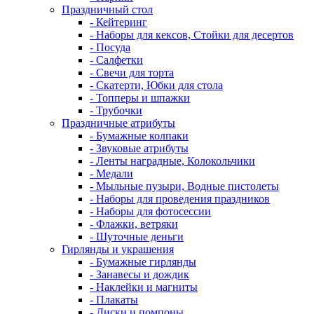
Праздничный стол
- Кейтеринг
- Наборы для кексов, Стойки для десертов
- Посуда
- Салфетки
- Свечи для торта
- Скатерти, Юбки для стола
- Топперы и шпажки
- Трубочки
Праздничные атрибуты
- Бумажные колпаки
- Звуковые атрибуты
- Ленты наградные, Колокольчики
- Медали
- Мыльные пузыри, Водные пистолеты
- Наборы для проведения праздников
- Наборы для фотосессии
- Флажки, ветряки
- Шуточные деньги
Гирлянды и украшения
- Бумажные гирлянды
- Занавесы и дождик
- Наклейки и магниты
- Плакаты
- Диски и помпоны