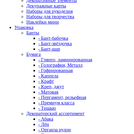
Декоративные элементы
Декупажные карты
Наборы для рукоделия
Наборы для творчества
Наклейки мини
Упаковка
Банты
- Бант-бабочка
- Бант-звёздочка
- Бант-шар
Бумага
- Глянец, ламинированная
- Голография, Металл
- Гофрированная
- Каппела
- Крафт
- Креп, джут
- Матовая
- Пергамент, рельефная
- Премиум класса
- Тишью
Декораторский ассортимент
- Абака
- Лён
- Органза рулон