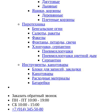
Джутовые
Льняные
Ящики, корзины
Деревянные
Плетеные корзины
Пиротехника
Бенгальские огни
Салюты, ракеты
Факелы
Фонтаны, петарды, свечи
Хлопушки, серпантин
Пневмохлопушки
Пневмохлопушки цветной дым
Серпантин
Инструменты, канцтовары
Блоки для записей, закладки
Канцтовары
Расходные материалы
Батарейки
Заказать обратный звонок
ПН - ПТ 10:00 - 19:00
СБ 10:00 - 15:00
+7 (914) 345-50-80