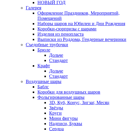
НОВЫЙ ГОД
Галерея
Оформление Праздников, Мероприятий,
Помещений
Наборы шаров на Юбилеи и Дни Рождения
Коробки-сюрпризы с шарами
Изделия из пенопласта
Выписки из Роддома, Гендерные вечеринки
Съедобные трубочки
Брюле
Дольче
Стандарт
Крафт
Дольче
Стандарт
Воздушные шары
Баблс
Коробки для воздушных шаров
Фольгированные шары
3D, Куб, Конус, Зигзаг, Месяц
Звёзды
Круги
Мини фигуры
Надписи, Буквы
Сердца