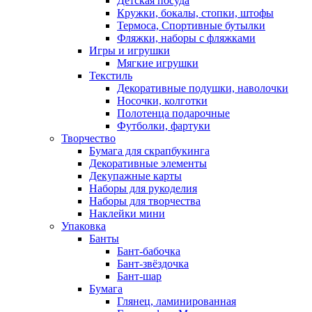
Детская посуда
Кружки, бокалы, стопки, штофы
Термоса, Спортивные бутылки
Фляжки, наборы с фляжками
Игры и игрушки
Мягкие игрушки
Текстиль
Декоративные подушки, наволочки
Носочки, колготки
Полотенца подарочные
Футболки, фартуки
Творчество
Бумага для скрапбукинга
Декоративные элементы
Декупажные карты
Наборы для рукоделия
Наборы для творчества
Наклейки мини
Упаковка
Банты
Бант-бабочка
Бант-звёздочка
Бант-шар
Бумага
Глянец, ламинированная