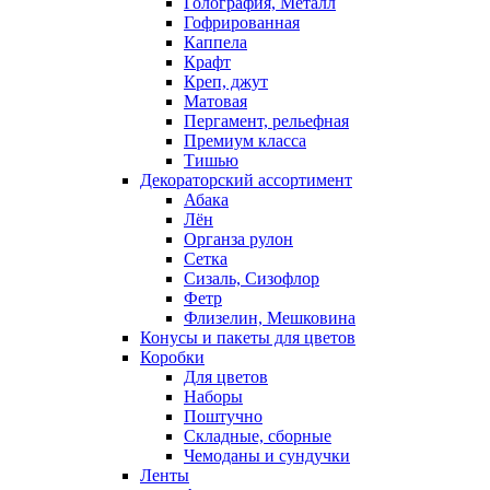
Голография, Металл
Гофрированная
Каппела
Крафт
Креп, джут
Матовая
Пергамент, рельефная
Премиум класса
Тишью
Декораторский ассортимент
Абака
Лён
Органза рулон
Сетка
Сизаль, Сизофлор
Фетр
Флизелин, Мешковина
Конусы и пакеты для цветов
Коробки
Для цветов
Наборы
Поштучно
Складные, сборные
Чемоданы и сундучки
Ленты