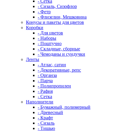
- Сетка
- Сизаль, Сизофлор
- Фетр
- Флизелин, Мешковина
Конусы и пакеты для цветов
Коробки
- Для цветов
- Наборы
- Поштучно
- Складные, сборные
- Чемоданы и сундучки
Ленты
- Атлас, сатин
- Декоративные, репс
- Органза
- Парча
- Полипропилен
- Рафия
- Сетка
Наполнители
- Бумажный, полимерный
- Древесный
- Крафт
- Сизаль
- Тишью