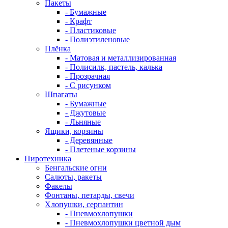
Пакеты
- Бумажные
- Крафт
- Пластиковые
- Полиэтиленовые
Плёнка
- Матовая и металлизированная
- Полисилк, пастель, калька
- Прозрачная
- С рисунком
Шпагаты
- Бумажные
- Джутовые
- Льняные
Ящики, корзины
- Деревянные
- Плетеные корзины
Пиротехника
Бенгальские огни
Салюты, ракеты
Факелы
Фонтаны, петарды, свечи
Хлопушки, серпантин
- Пневмохлопушки
- Пневмохлопушки цветной дым