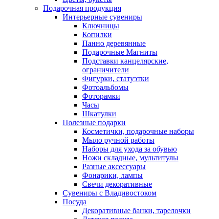
Подарочная продукция
Интерьерные сувениры
Ключницы
Копилки
Панно деревянные
Подарочные Магниты
Подставки канцелярские,
ограничители
Фигурки, статуэтки
Фотоальбомы
Фоторамки
Часы
Шкатулки
Полезные подарки
Косметички, подарочные наборы
Мыло ручной работы
Наборы для ухода за обувью
Ножи складные, мультитулы
Разные аксессуары
Фонарики, лампы
Свечи декоративные
Сувениры с Владивостоком
Посуда
Декоративные банки, тарелочки