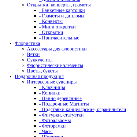
Открытки, конверты, грамоты
- Банкетные карточки
- Грамоты и дипломы
- Конверты
- Мини открытки
- Открытки
- Пригласительные
Флористика
Аксессуары для флористики
Ветки
Суккуленты
Флористические элементы
Цветы, букеты
Подарочная продукция
Интерьерные сувениры
- Ключницы
- Копилки
- Панно деревянные
- Подарочные Магниты
- Подставки канцелярские, ограничители
- Фигурки, статуэтки
- Фотоальбомы
- Фоторамки
- Часы
- Шкатулки