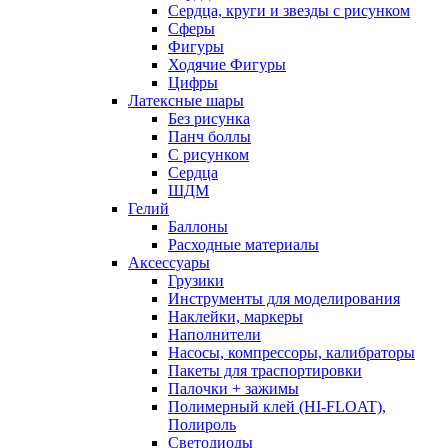
Сердца, круги и звезды с рисунком
Сферы
Фигуры
Ходячие Фигуры
Цифры
Латексные шары
Без рисунка
Панч боллы
С рисунком
Сердца
ШДМ
Гелий
Баллоны
Расходные материалы
Аксессуары
Грузики
Инструменты для моделирования
Наклейки, маркеры
Наполнители
Насосы, компрессоры, калибраторы
Пакеты для траспортировки
Палочки + зажимы
Полимерный клей (HI-FLOAT),
Полироль
Светодиоды