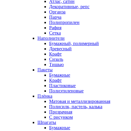
Атлас, сатин
Декоративные, репс
Органза
Парча
Полипропилен
Рафия
Сетка
Наполнители
Бумажный, полимерный
Древесный
Крафт
Сизаль
Тишью
Пакеты
Бумажные
Крафт
Пластиковые
Полиэтиленовые
Плёнка
Матовая и металлизированная
Полисилк, пастель, калька
Прозрачная
С рисунком
Шпагаты
Бумажные