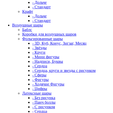
- Дольче
- Стандарт
Крафт
- Дольче
- Стандарт
Воздушные шары
Баблс
Коробки для воздушных шаров
Фольгированные шары
- 3D, Куб, Конус, Зигзаг, Месяц
- Звёзды
- Круги
- Мини фигуры
- Надписи, Буквы
- Сердца
- Сердца, круги и звезды с рисунком
- Сферы
- Фигуры
- Ходячие Фигуры
- Цифры
Латексные шары
- Без рисунка
- Панч боллы
- С рисунком
- Сердца