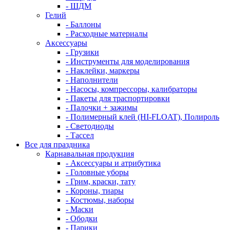
- ШДМ
Гелий
- Баллоны
- Расходные материалы
Аксессуары
- Грузики
- Инструменты для моделирования
- Наклейки, маркеры
- Наполнители
- Насосы, компрессоры, калибраторы
- Пакеты для траспортировки
- Палочки + зажимы
- Полимерный клей (HI-FLOAT), Полироль
- Светодиоды
- Тассел
Все для праздника
Карнавальная продукция
- Аксессуары и атрибутика
- Головные уборы
- Грим, краски, тату
- Короны, тиары
- Костюмы, наборы
- Маски
- Ободки
- Парики