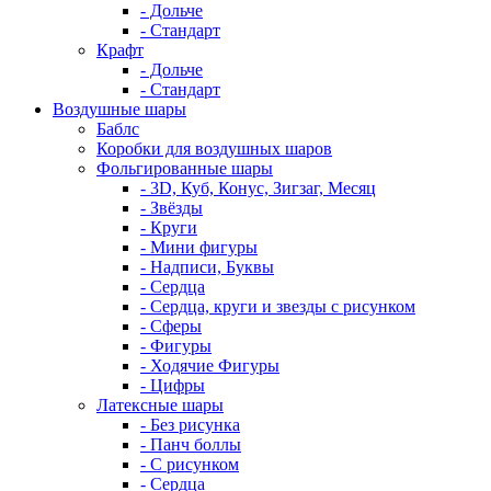
- Дольче
- Стандарт
Крафт
- Дольче
- Стандарт
Воздушные шары
Баблс
Коробки для воздушных шаров
Фольгированные шары
- 3D, Куб, Конус, Зигзаг, Месяц
- Звёзды
- Круги
- Мини фигуры
- Надписи, Буквы
- Сердца
- Сердца, круги и звезды с рисунком
- Сферы
- Фигуры
- Ходячие Фигуры
- Цифры
Латексные шары
- Без рисунка
- Панч боллы
- С рисунком
- Сердца