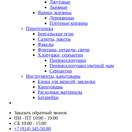
Джутовые
Льняные
Ящики, корзины
Деревянные
Плетеные корзины
Пиротехника
Бенгальские огни
Салюты, ракеты
Факелы
Фонтаны, петарды, свечи
Хлопушки, серпантин
Пневмохлопушки
Пневмохлопушки цветной дым
Серпантин
Инструменты, канцтовары
Блоки для записей, закладки
Канцтовары
Расходные материалы
Батарейки
Заказать обратный звонок
ПН - ПТ 10:00 - 19:00
СБ 10:00 - 15:00
+7 (914) 345-50-80