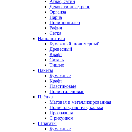
Атлас, сатин
Декоративные, репс
Органза
Парча
Полипропилен
Рафия
Сетка
Наполнители
Бумажный, полимерный
Древесный
Крафт
Сизаль
Тишью
Пакеты
Бумажные
Крафт
Пластиковые
Полиэтиленовые
Плёнка
Матовая и металлизированная
Полисилк, пастель, калька
Прозрачная
С рисунком
Шпагаты
Бумажные