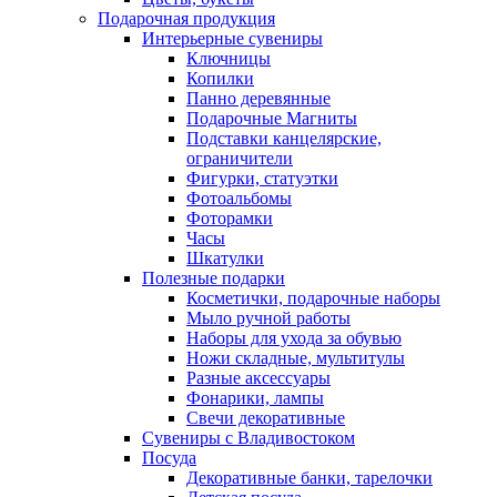
Подарочная продукция
Интерьерные сувениры
Ключницы
Копилки
Панно деревянные
Подарочные Магниты
Подставки канцелярские,
ограничители
Фигурки, статуэтки
Фотоальбомы
Фоторамки
Часы
Шкатулки
Полезные подарки
Косметички, подарочные наборы
Мыло ручной работы
Наборы для ухода за обувью
Ножи складные, мультитулы
Разные аксессуары
Фонарики, лампы
Свечи декоративные
Сувениры с Владивостоком
Посуда
Декоративные банки, тарелочки