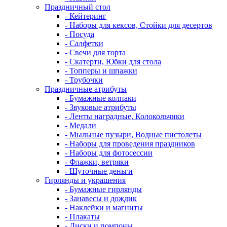
Праздничный стол
- Кейтеринг
- Наборы для кексов, Стойки для десертов
- Посуда
- Салфетки
- Свечи для торта
- Скатерти, Юбки для стола
- Топперы и шпажки
- Трубочки
Праздничные атрибуты
- Бумажные колпаки
- Звуковые атрибуты
- Ленты наградные, Колокольчики
- Медали
- Мыльные пузыри, Водные пистолеты
- Наборы для проведения праздников
- Наборы для фотосессии
- Флажки, ветряки
- Шуточные деньги
Гирлянды и украшения
- Бумажные гирлянды
- Занавесы и дождик
- Наклейки и магниты
- Плакаты
- Диски и помпоны