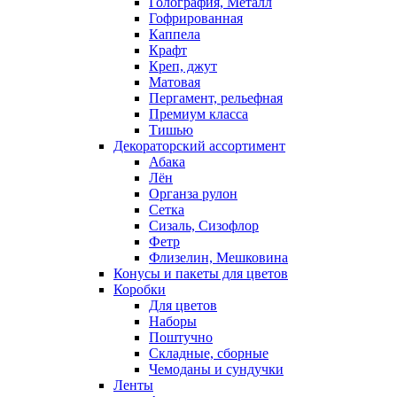
Голография, Металл
Гофрированная
Каппела
Крафт
Креп, джут
Матовая
Пергамент, рельефная
Премиум класса
Тишью
Декораторский ассортимент
Абака
Лён
Органза рулон
Сетка
Сизаль, Сизофлор
Фетр
Флизелин, Мешковина
Конусы и пакеты для цветов
Коробки
Для цветов
Наборы
Поштучно
Складные, сборные
Чемоданы и сундучки
Ленты