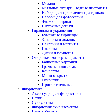
Медали
Мыльные пузыри, Водные пистолеты
Наборы для проведения праздников
Наборы для фотосессии
Флажки, ветряки
Шуточные деньги
Гирлянды и украшения
Бумажные гирлянды
Занавесы и дождик
Наклейки и магниты
Плакаты
Диски и помпоны
Открытки, конверты, грамоты
Банкетные карточки
Грамоты и дипломы
Конверты
Мини открытки
Открытки
Пригласительные
Флористика
Аксессуары для флористики
Ветки
Суккуленты
Флористические элементы
Цветы, букеты