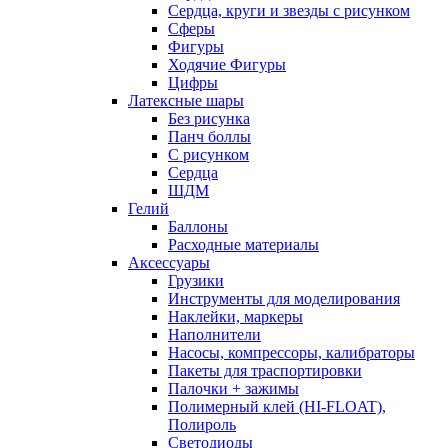
Сердца, круги и звезды с рисунком
Сферы
Фигуры
Ходячие Фигуры
Цифры
Латексные шары
Без рисунка
Панч боллы
С рисунком
Сердца
ШДМ
Гелий
Баллоны
Расходные материалы
Аксессуары
Грузики
Инструменты для моделирования
Наклейки, маркеры
Наполнители
Насосы, компрессоры, калибраторы
Пакеты для траспортировки
Палочки + зажимы
Полимерный клей (HI-FLOAT),
Полироль
Светодиоды