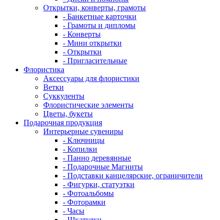
Открытки, конверты, грамоты
- Банкетные карточки
- Грамоты и дипломы
- Конверты
- Мини открытки
- Открытки
- Пригласительные
Флористика
Аксессуары для флористики
Ветки
Суккуленты
Флористические элементы
Цветы, букеты
Подарочная продукция
Интерьерные сувениры
- Ключницы
- Копилки
- Панно деревянные
- Подарочные Магниты
- Подставки канцелярские, ограничители
- Фигурки, статуэтки
- Фотоальбомы
- Фоторамки
- Часы
- Шкатулки