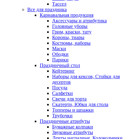
Тассел
Все для праздника
Карнавальная продукция
Аксессуары и атрибутика
Головные уборы
Грим, краски, тату
Короны, тиары
Костюмы, наборы
Маски
Ободки
Парики
Праздничный стол
Кейтеринг
Наборы для кексов, Стойки для
десертов
Посуда
Салфетки
Свечи для торта
Скатерти, Юбки для стола
Топперы и шпажки
Трубочки
Праздничные атрибуты
Бумажные колпаки
Звуковые атрибуты
Ленты наградные, Колокольчики