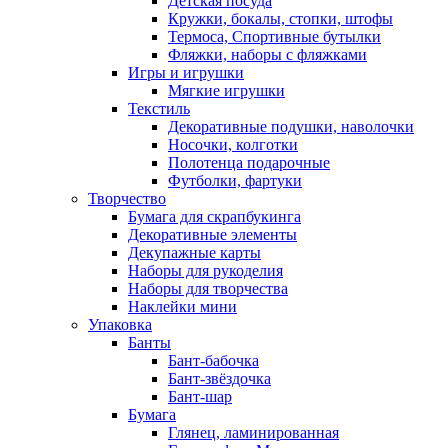
Детская посуда
Кружки, бокалы, стопки, штофы
Термоса, Спортивные бутылки
Фляжки, наборы с фляжками
Игры и игрушки
Мягкие игрушки
Текстиль
Декоративные подушки, наволочки
Носочки, колготки
Полотенца подарочные
Футболки, фартуки
Творчество
Бумага для скрапбукинга
Декоративные элементы
Декупажные карты
Наборы для рукоделия
Наборы для творчества
Наклейки мини
Упаковка
Банты
Бант-бабочка
Бант-звёздочка
Бант-шар
Бумага
Глянец, ламинированная