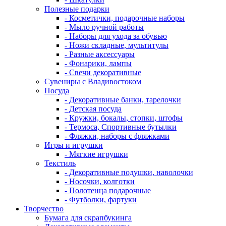
Полезные подарки
- Косметички, подарочные наборы
- Мыло ручной работы
- Наборы для ухода за обувью
- Ножи складные, мультитулы
- Разные аксессуары
- Фонарики, лампы
- Свечи декоративные
Сувениры с Владивостоком
Посуда
- Декоративные банки, тарелочки
- Детская посуда
- Кружки, бокалы, стопки, штофы
- Термоса, Спортивные бутылки
- Фляжки, наборы с фляжками
Игры и игрушки
- Мягкие игрушки
Текстиль
- Декоративные подушки, наволочки
- Носочки, колготки
- Полотенца подарочные
- Футболки, фартуки
Творчество
Бумага для скрапбукинга