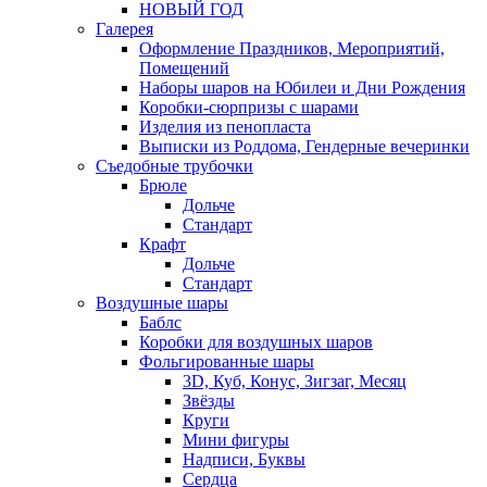
НОВЫЙ ГОД
Галерея
Оформление Праздников, Мероприятий,
Помещений
Наборы шаров на Юбилеи и Дни Рождения
Коробки-сюрпризы с шарами
Изделия из пенопласта
Выписки из Роддома, Гендерные вечеринки
Съедобные трубочки
Брюле
Дольче
Стандарт
Крафт
Дольче
Стандарт
Воздушные шары
Баблс
Коробки для воздушных шаров
Фольгированные шары
3D, Куб, Конус, Зигзаг, Месяц
Звёзды
Круги
Мини фигуры
Надписи, Буквы
Сердца