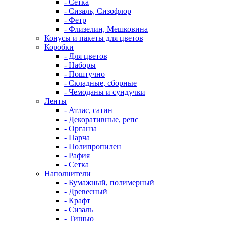
- Сетка
- Сизаль, Сизофлор
- Фетр
- Флизелин, Мешковина
Конусы и пакеты для цветов
Коробки
- Для цветов
- Наборы
- Поштучно
- Складные, сборные
- Чемоданы и сундучки
Ленты
- Атлас, сатин
- Декоративные, репс
- Органза
- Парча
- Полипропилен
- Рафия
- Сетка
Наполнители
- Бумажный, полимерный
- Древесный
- Крафт
- Сизаль
- Тишью