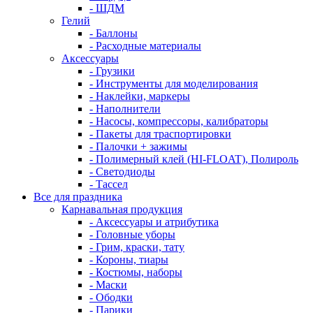
- ШДМ
Гелий
- Баллоны
- Расходные материалы
Аксессуары
- Грузики
- Инструменты для моделирования
- Наклейки, маркеры
- Наполнители
- Насосы, компрессоры, калибраторы
- Пакеты для траспортировки
- Палочки + зажимы
- Полимерный клей (HI-FLOAT), Полироль
- Светодиоды
- Тассел
Все для праздника
Карнавальная продукция
- Аксессуары и атрибутика
- Головные уборы
- Грим, краски, тату
- Короны, тиары
- Костюмы, наборы
- Маски
- Ободки
- Парики