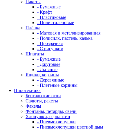
Пакеты
- Бумажные
- Крафт
- Пластиковые
- Полиэтиленовые
Плёнка
- Матовая и металлизированная
- Полисилк, пастель, калька
- Прозрачная
- С рисунком
Шпагаты
- Бумажные
- Джутовые
- Льняные
Ящики, корзины
- Деревянные
- Плетеные корзины
Пиротехника
Бенгальские огни
Салюты, ракеты
Факелы
Фонтаны, петарды, свечи
Хлопушки, серпантин
- Пневмохлопушки
- Пневмохлопушки цветной дым