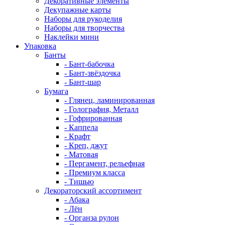
Декоративные элементы
Декупажные карты
Наборы для рукоделия
Наборы для творчества
Наклейки мини
Упаковка
Банты
- Бант-бабочка
- Бант-звёздочка
- Бант-шар
Бумага
- Глянец, ламинированная
- Голография, Металл
- Гофрированная
- Каппела
- Крафт
- Креп, джут
- Матовая
- Пергамент, рельефная
- Премиум класса
- Тишью
Декораторский ассортимент
- Абака
- Лён
- Органза рулон