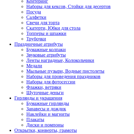
Кейтеринг
Наборы для кексов, Стойки для десертов
Посуда
Салфетки
Свечи для торта
Скатерти, Юбки для стола
Топперы и шпажки
Трубочки
Праздничные атрибуты
Бумажные колпаки
Звуковые атрибуты
Ленты наградные, Колокольчики
Медали
Мыльные пузыри, Водные пистолеты
Наборы для проведения праздников
Наборы для фотосессии
Флажки, ветряки
Шуточные деньги
Гирлянды и украшения
Бумажные гирлянды
Занавесы и дождик
Наклейки и магниты
Плакаты
Диски и помпоны
Открытки, конверты, грамоты