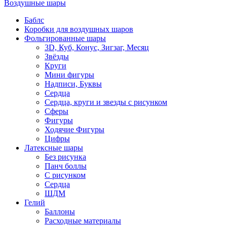
Воздушные шары
Баблс
Коробки для воздушных шаров
Фольгированные шары
3D, Куб, Конус, Зигзаг, Месяц
Звёзды
Круги
Мини фигуры
Надписи, Буквы
Сердца
Сердца, круги и звезды с рисунком
Сферы
Фигуры
Ходячие Фигуры
Цифры
Латексные шары
Без рисунка
Панч боллы
С рисунком
Сердца
ШДМ
Гелий
Баллоны
Расходные материалы