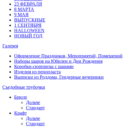
23 ФЕВРАЛЯ
8 МАРТА
9 МАЯ
ВЫПУСКНЫЕ
1 СЕНТЯБРЯ
HALLOWEEN
НОВЫЙ ГОД
Галерея
Оформление Праздников, Мероприятий, Помещений
Наборы шаров на Юбилеи и Дни Рождения
Коробки-сюрпризы с шарами
Изделия из пенопласта
Выписки из Роддома, Гендерные вечеринки
Съедобные трубочки
Брюле
Дольче
Стандарт
Крафт
Дольче
Стандарт