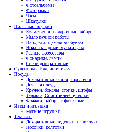
Фотоальбомы
Фоторамки
Часы
Шкатулки
Полезные подарки
Косметички, подарочные наборы
Мыло ручной работы
Наборы для ухода за обувью
Ножи складные, мультитулы
Разные аксессуары
Фонарики, лампы
Свечи декоративные
Сувениры с Владивостоком
Посуда
Декоративные банки, тарелочки
Детская посуда
Кружки, бокалы, стопки, штофы
Термоса, Спортивные бутылки
Фляжки, наборы с фляжками
Игры и игрушки
Мягкие игрушки
Текстиль
Декоративные подушки, наволочки
Носочки, колготки