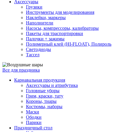
Аксессуары
Грузики
Инструменты для моделирования
Наклейки, маркеры
Наполнители
Насосы, компрессоры, калибраторы
Пакеты для траспортировки
Палочки + зажимы
Полимерный клей (HI-FLOAT), Полироль
Светодиоды
Тассел
Все для праздника
Карнавальная продукция
Аксессуары и атрибутика
Головные уборы
Грим, краски, тату
Короны, тиары
Костюмы, наборы
Маски
Ободки
Парики
Праздничный стол