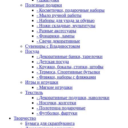
Полезные подарки
- Косметички, подарочные наборы
- Мыло ручной работы
- Наборы для ухода за обувью
- Ножи складные, мультитулы
- Разные аксессуары
- Фонарики, лампы
- Свечи декоративные
Сувениры с Владивостоком
Посуда
- Декоративные банки, тарелочки
- Детская посуда
- Кружки, бокалы, стопки, штофы
- Термоса, Спортивные бутылки
- Фляжки, наборы с фляжками
Игры и игрушки
- Мягкие игрушки
Текстиль
- Декоративные подушки, наволочки
- Носочки, колготки
- Полотенца подарочные
- Футболки, фартуки
Творчество
Бумага для скрапбукинга