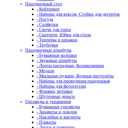
Праздничный стол
- Кейтеринг
- Наборы для кексов, Стойки для десертов
- Посуда
- Салфетки
- Свечи для торта
- Скатерти, Юбки для стола
- Топперы и шпажки
- Трубочки
Праздничные атрибуты
- Бумажные колпаки
- Звуковые атрибуты
- Ленты наградные, Колокольчики
- Медали
- Мыльные пузыри, Водные пистолеты
- Наборы для проведения праздников
- Наборы для фотосессии
- Флажки, ветряки
- Шуточные деньги
Гирлянды и украшения
- Бумажные гирлянды
- Занавесы и дождик
- Наклейки и магниты
- Плакаты
- Диски и помпоны