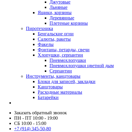
Джутовые
Льняные
Ящики, корзины
Деревянные
Плетеные корзины
Пиротехника
Бенгальские огни
Салюты, ракеты
Факелы
Фонтаны, петарды, свечи
Хлопушки, серпантин
Пневмохлопушки
Пневмохлопушки цветной дым
Серпантин
Инструменты, канцтовары
Блоки для записей, закладки
Канцтовары
Расходные материалы
Батарейки
Заказать обратный звонок
ПН - ПТ 10:00 - 19:00
СБ 10:00 - 15:00
+7 (914) 345-50-80