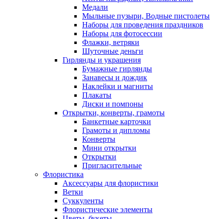
Медали
Мыльные пузыри, Водные пистолеты
Наборы для проведения праздников
Наборы для фотосессии
Флажки, ветряки
Шуточные деньги
Гирлянды и украшения
Бумажные гирлянды
Занавесы и дождик
Наклейки и магниты
Плакаты
Диски и помпоны
Открытки, конверты, грамоты
Банкетные карточки
Грамоты и дипломы
Конверты
Мини открытки
Открытки
Пригласительные
Флористика
Аксессуары для флористики
Ветки
Суккуленты
Флористические элементы
Цветы, букеты