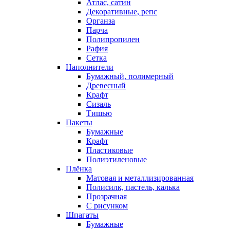
Атлас, сатин
Декоративные, репс
Органза
Парча
Полипропилен
Рафия
Сетка
Наполнители
Бумажный, полимерный
Древесный
Крафт
Сизаль
Тишью
Пакеты
Бумажные
Крафт
Пластиковые
Полиэтиленовые
Плёнка
Матовая и металлизированная
Полисилк, пастель, калька
Прозрачная
С рисунком
Шпагаты
Бумажные