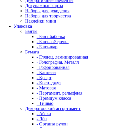
Декоративные элементы
Декупажные карты
Наборы для рукоделия
Наборы для творчества
Наклейки мини
Упаковка
Банты
- Бант-бабочка
- Бант-звёздочка
- Бант-шар
Бумага
- Глянец, ламинированная
- Голография, Металл
- Гофрированная
- Каппела
- Крафт
- Креп, джут
- Матовая
- Пергамент, рельефная
- Премиум класса
- Тишью
Декораторский ассортимент
- Абака
- Лён
- Органза рулон