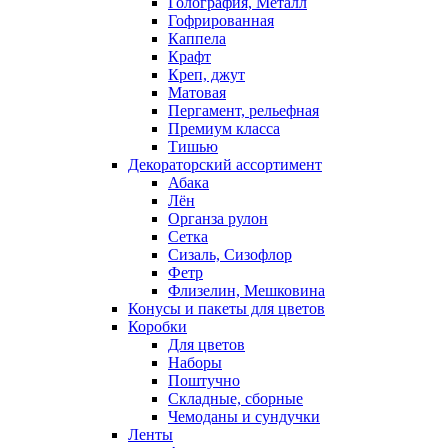
Голография, Металл
Гофрированная
Каппела
Крафт
Креп, джут
Матовая
Пергамент, рельефная
Премиум класса
Тишью
Декораторский ассортимент
Абака
Лён
Органза рулон
Сетка
Сизаль, Сизофлор
Фетр
Флизелин, Мешковина
Конусы и пакеты для цветов
Коробки
Для цветов
Наборы
Поштучно
Складные, сборные
Чемоданы и сундучки
Ленты