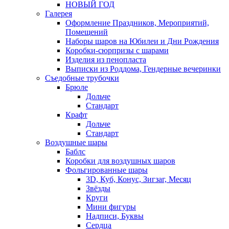
НОВЫЙ ГОД
Галерея
Оформление Праздников, Мероприятий,
Помещений
Наборы шаров на Юбилеи и Дни Рождения
Коробки-сюрпризы с шарами
Изделия из пенопласта
Выписки из Роддома, Гендерные вечеринки
Съедобные трубочки
Брюле
Дольче
Стандарт
Крафт
Дольче
Стандарт
Воздушные шары
Баблс
Коробки для воздушных шаров
Фольгированные шары
3D, Куб, Конус, Зигзаг, Месяц
Звёзды
Круги
Мини фигуры
Надписи, Буквы
Сердца