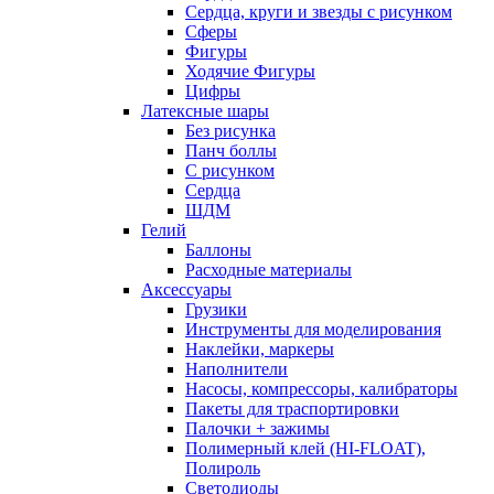
Сердца, круги и звезды с рисунком
Сферы
Фигуры
Ходячие Фигуры
Цифры
Латексные шары
Без рисунка
Панч боллы
С рисунком
Сердца
ШДМ
Гелий
Баллоны
Расходные материалы
Аксессуары
Грузики
Инструменты для моделирования
Наклейки, маркеры
Наполнители
Насосы, компрессоры, калибраторы
Пакеты для траспортировки
Палочки + зажимы
Полимерный клей (HI-FLOAT),
Полироль
Светодиоды