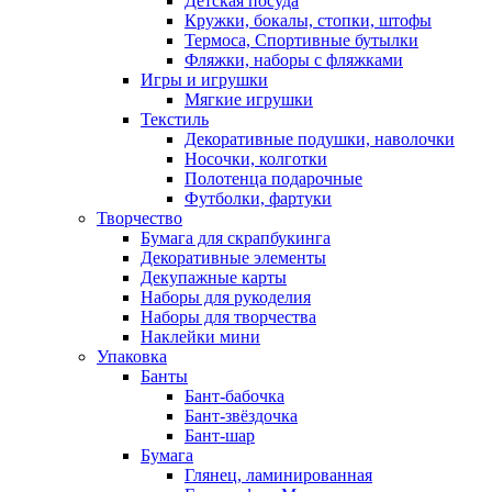
Детская посуда
Кружки, бокалы, стопки, штофы
Термоса, Спортивные бутылки
Фляжки, наборы с фляжками
Игры и игрушки
Мягкие игрушки
Текстиль
Декоративные подушки, наволочки
Носочки, колготки
Полотенца подарочные
Футболки, фартуки
Творчество
Бумага для скрапбукинга
Декоративные элементы
Декупажные карты
Наборы для рукоделия
Наборы для творчества
Наклейки мини
Упаковка
Банты
Бант-бабочка
Бант-звёздочка
Бант-шар
Бумага
Глянец, ламинированная