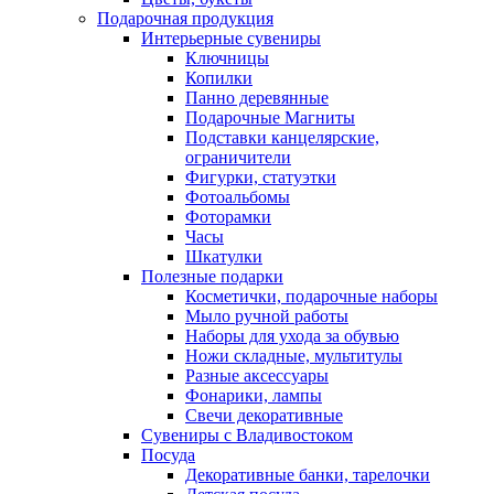
Подарочная продукция
Интерьерные сувениры
Ключницы
Копилки
Панно деревянные
Подарочные Магниты
Подставки канцелярские,
ограничители
Фигурки, статуэтки
Фотоальбомы
Фоторамки
Часы
Шкатулки
Полезные подарки
Косметички, подарочные наборы
Мыло ручной работы
Наборы для ухода за обувью
Ножи складные, мультитулы
Разные аксессуары
Фонарики, лампы
Свечи декоративные
Сувениры с Владивостоком
Посуда
Декоративные банки, тарелочки