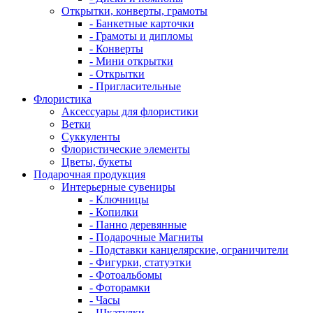
Открытки, конверты, грамоты
- Банкетные карточки
- Грамоты и дипломы
- Конверты
- Мини открытки
- Открытки
- Пригласительные
Флористика
Аксессуары для флористики
Ветки
Суккуленты
Флористические элементы
Цветы, букеты
Подарочная продукция
Интерьерные сувениры
- Ключницы
- Копилки
- Панно деревянные
- Подарочные Магниты
- Подставки канцелярские, ограничители
- Фигурки, статуэтки
- Фотоальбомы
- Фоторамки
- Часы
- Шкатулки