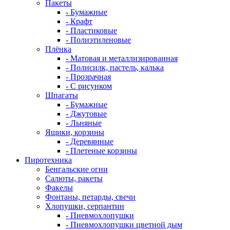
Пакеты
- Бумажные
- Крафт
- Пластиковые
- Полиэтиленовые
Плёнка
- Матовая и металлизированная
- Полисилк, пастель, калька
- Прозрачная
- С рисунком
Шпагаты
- Бумажные
- Джутовые
- Льняные
Ящики, корзины
- Деревянные
- Плетеные корзины
Пиротехника
Бенгальские огни
Салюты, ракеты
Факелы
Фонтаны, петарды, свечи
Хлопушки, серпантин
- Пневмохлопушки
- Пневмохлопушки цветной дым