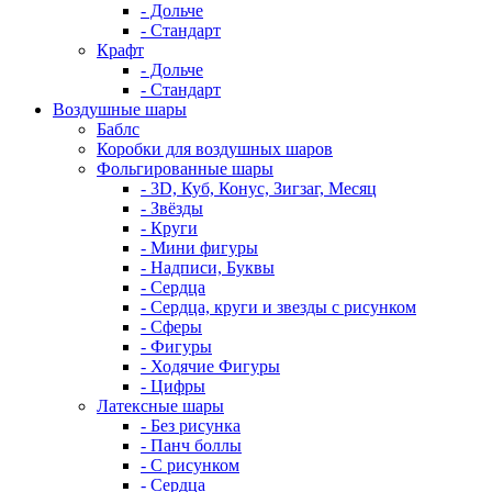
- Дольче
- Стандарт
Крафт
- Дольче
- Стандарт
Воздушные шары
Баблс
Коробки для воздушных шаров
Фольгированные шары
- 3D, Куб, Конус, Зигзаг, Месяц
- Звёзды
- Круги
- Мини фигуры
- Надписи, Буквы
- Сердца
- Сердца, круги и звезды с рисунком
- Сферы
- Фигуры
- Ходячие Фигуры
- Цифры
Латексные шары
- Без рисунка
- Панч боллы
- С рисунком
- Сердца