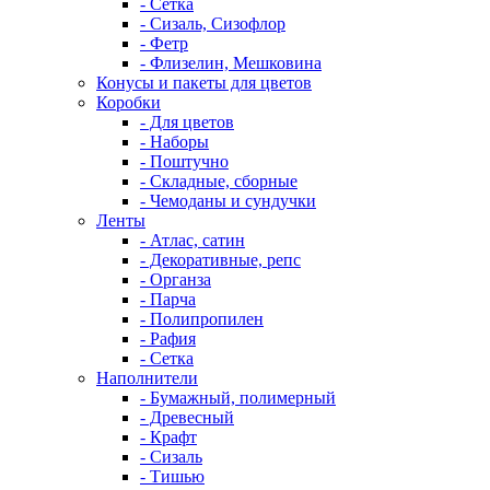
- Сетка
- Сизаль, Сизофлор
- Фетр
- Флизелин, Мешковина
Конусы и пакеты для цветов
Коробки
- Для цветов
- Наборы
- Поштучно
- Складные, сборные
- Чемоданы и сундучки
Ленты
- Атлас, сатин
- Декоративные, репс
- Органза
- Парча
- Полипропилен
- Рафия
- Сетка
Наполнители
- Бумажный, полимерный
- Древесный
- Крафт
- Сизаль
- Тишью