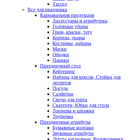
Тассел
Все для праздника
Карнавальная продукция
Аксессуары и атрибутика
Головные уборы
Грим, краски, тату
Короны, тиары
Костюмы, наборы
Маски
Ободки
Парики
Праздничный стол
Кейтеринг
Наборы для кексов, Стойки для
десертов
Посуда
Салфетки
Свечи для торта
Скатерти, Юбки для стола
Топперы и шпажки
Трубочки
Праздничные атрибуты
Бумажные колпаки
Звуковые атрибуты
Ленты наградные, Колокольчики