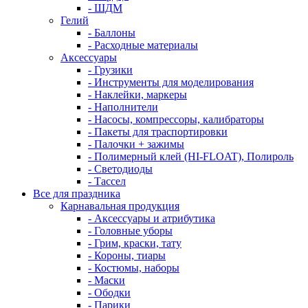
- ШДМ
Гелий
- Баллоны
- Расходные материалы
Аксессуары
- Грузики
- Инструменты для моделирования
- Наклейки, маркеры
- Наполнители
- Насосы, компрессоры, калибраторы
- Пакеты для траспортировки
- Палочки + зажимы
- Полимерный клей (HI-FLOAT), Полироль
- Светодиоды
- Тассел
Все для праздника
Карнавальная продукция
- Аксессуары и атрибутика
- Головные уборы
- Грим, краски, тату
- Короны, тиары
- Костюмы, наборы
- Маски
- Ободки
- Парики