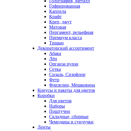
Голография, Металл
Гофрированная
Каппела
Крафт
Креп, джут
Матовая
Пергамент, рельефная
Премиум класса
Тишью
Декораторский ассортимент
Абака
Лён
Органза рулон
Сетка
Сизаль, Сизофлор
Фетр
Флизелин, Мешковина
Конусы и пакеты для цветов
Коробки
Для цветов
Наборы
Поштучно
Складные, сборные
Чемоданы и сундучки
Ленты