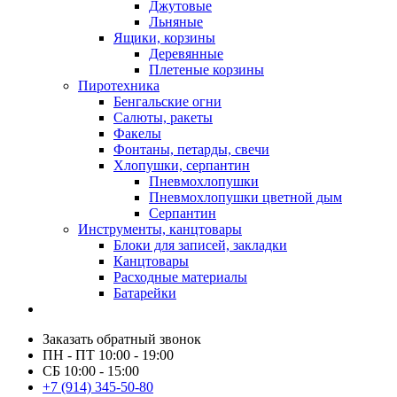
Джутовые
Льняные
Ящики, корзины
Деревянные
Плетеные корзины
Пиротехника
Бенгальские огни
Салюты, ракеты
Факелы
Фонтаны, петарды, свечи
Хлопушки, серпантин
Пневмохлопушки
Пневмохлопушки цветной дым
Серпантин
Инструменты, канцтовары
Блоки для записей, закладки
Канцтовары
Расходные материалы
Батарейки
Заказать обратный звонок
ПН - ПТ 10:00 - 19:00
СБ 10:00 - 15:00
+7 (914) 345-50-80