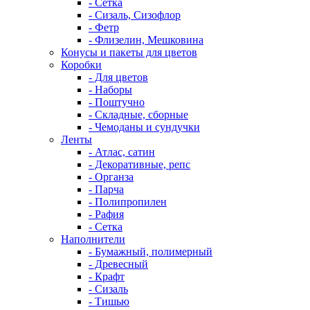
- Сетка
- Сизаль, Сизофлор
- Фетр
- Флизелин, Мешковина
Конусы и пакеты для цветов
Коробки
- Для цветов
- Наборы
- Поштучно
- Складные, сборные
- Чемоданы и сундучки
Ленты
- Атлас, сатин
- Декоративные, репс
- Органза
- Парча
- Полипропилен
- Рафия
- Сетка
Наполнители
- Бумажный, полимерный
- Древесный
- Крафт
- Сизаль
- Тишью