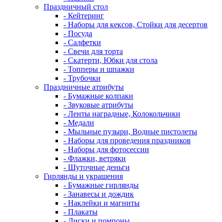
Праздничный стол
- Кейтеринг
- Наборы для кексов, Стойки для десертов
- Посуда
- Салфетки
- Свечи для торта
- Скатерти, Юбки для стола
- Топперы и шпажки
- Трубочки
Праздничные атрибуты
- Бумажные колпаки
- Звуковые атрибуты
- Ленты наградные, Колокольчики
- Медали
- Мыльные пузыри, Водные пистолеты
- Наборы для проведения праздников
- Наборы для фотосессии
- Флажки, ветряки
- Шуточные деньги
Гирлянды и украшения
- Бумажные гирлянды
- Занавесы и дождик
- Наклейки и магниты
- Плакаты
- Диски и помпоны