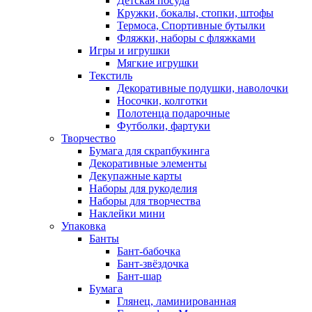
Детская посуда
Кружки, бокалы, стопки, штофы
Термоса, Спортивные бутылки
Фляжки, наборы с фляжками
Игры и игрушки
Мягкие игрушки
Текстиль
Декоративные подушки, наволочки
Носочки, колготки
Полотенца подарочные
Футболки, фартуки
Творчество
Бумага для скрапбукинга
Декоративные элементы
Декупажные карты
Наборы для рукоделия
Наборы для творчества
Наклейки мини
Упаковка
Банты
Бант-бабочка
Бант-звёздочка
Бант-шар
Бумага
Глянец, ламинированная