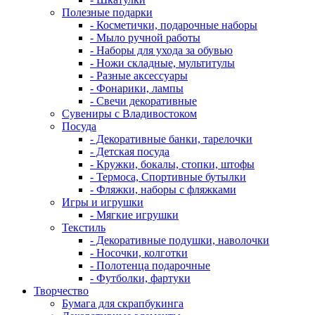
Полезные подарки
- Косметички, подарочные наборы
- Мыло ручной работы
- Наборы для ухода за обувью
- Ножи складные, мультитулы
- Разные аксессуары
- Фонарики, лампы
- Свечи декоративные
Сувениры с Владивостоком
Посуда
- Декоративные банки, тарелочки
- Детская посуда
- Кружки, бокалы, стопки, штофы
- Термоса, Спортивные бутылки
- Фляжки, наборы с фляжками
Игры и игрушки
- Мягкие игрушки
Текстиль
- Декоративные подушки, наволочки
- Носочки, колготки
- Полотенца подарочные
- Футболки, фартуки
Творчество
Бумага для скрапбукинга