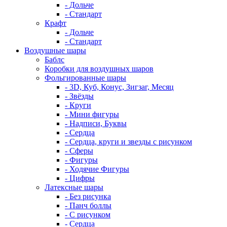
- Дольче
- Стандарт
Крафт
- Дольче
- Стандарт
Воздушные шары
Баблс
Коробки для воздушных шаров
Фольгированные шары
- 3D, Куб, Конус, Зигзаг, Месяц
- Звёзды
- Круги
- Мини фигуры
- Надписи, Буквы
- Сердца
- Сердца, круги и звезды с рисунком
- Сферы
- Фигуры
- Ходячие Фигуры
- Цифры
Латексные шары
- Без рисунка
- Панч боллы
- С рисунком
- Сердца