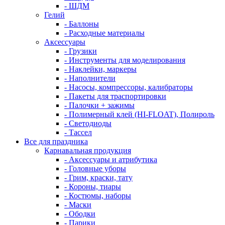
- ШДМ
Гелий
- Баллоны
- Расходные материалы
Аксессуары
- Грузики
- Инструменты для моделирования
- Наклейки, маркеры
- Наполнители
- Насосы, компрессоры, калибраторы
- Пакеты для траспортировки
- Палочки + зажимы
- Полимерный клей (HI-FLOAT), Полироль
- Светодиоды
- Тассел
Все для праздника
Карнавальная продукция
- Аксессуары и атрибутика
- Головные уборы
- Грим, краски, тату
- Короны, тиары
- Костюмы, наборы
- Маски
- Ободки
- Парики