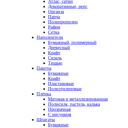
Атлас, сатин
Декоративные, репс
Органза
Парча
Полипропилен
Рафия
Сетка
Наполнители
Бумажный, полимерный
Древесный
Крафт
Сизаль
Тишью
Пакеты
Бумажные
Крафт
Пластиковые
Полиэтиленовые
Плёнка
Матовая и металлизированная
Полисилк, пастель, калька
Прозрачная
С рисунком
Шпагаты
Бумажные