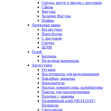
Сердца, круги и звезды с рисунком
Сферы
Фигуры
Ходячие Фигуры
Цифры
Латексные шары
Без рисунка
Панч боллы
С рисунком
Сердца
ШДМ
Гелий
Баллоны
Расходные материалы
Аксессуары
Грузики
Инструменты для моделирования
Наклейки, маркеры
Наполнители
Насосы, компрессоры, калибраторы
Пакеты для траспортировки
Палочки + зажимы
Полимерный клей (HI-FLOAT),
Полироль
Светодиоды