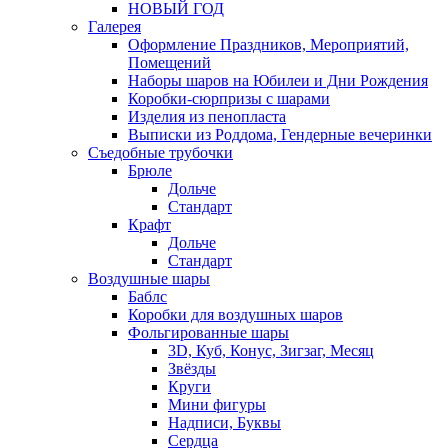
НОВЫЙ ГОД
Галерея
Оформление Праздников, Мероприятий,
Помещений
Наборы шаров на Юбилеи и Дни Рождения
Коробки-сюрпризы с шарами
Изделия из пенопласта
Выписки из Роддома, Гендерные вечеринки
Съедобные трубочки
Брюле
Дольче
Стандарт
Крафт
Дольче
Стандарт
Воздушные шары
Баблс
Коробки для воздушных шаров
Фольгированные шары
3D, Куб, Конус, Зигзаг, Месяц
Звёзды
Круги
Мини фигуры
Надписи, Буквы
Сердца