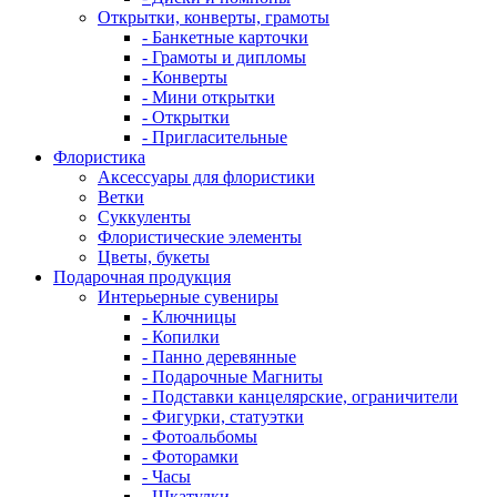
Открытки, конверты, грамоты
- Банкетные карточки
- Грамоты и дипломы
- Конверты
- Мини открытки
- Открытки
- Пригласительные
Флористика
Аксессуары для флористики
Ветки
Суккуленты
Флористические элементы
Цветы, букеты
Подарочная продукция
Интерьерные сувениры
- Ключницы
- Копилки
- Панно деревянные
- Подарочные Магниты
- Подставки канцелярские, ограничители
- Фигурки, статуэтки
- Фотоальбомы
- Фоторамки
- Часы
- Шкатулки