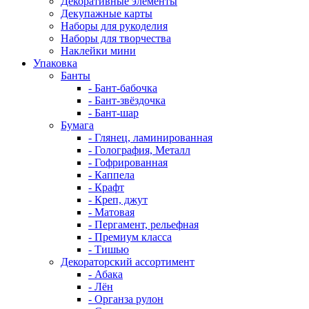
Декоративные элементы
Декупажные карты
Наборы для рукоделия
Наборы для творчества
Наклейки мини
Упаковка
Банты
- Бант-бабочка
- Бант-звёздочка
- Бант-шар
Бумага
- Глянец, ламинированная
- Голография, Металл
- Гофрированная
- Каппела
- Крафт
- Креп, джут
- Матовая
- Пергамент, рельефная
- Премиум класса
- Тишью
Декораторский ассортимент
- Абака
- Лён
- Органза рулон