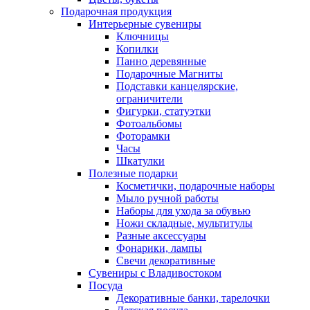
Подарочная продукция
Интерьерные сувениры
Ключницы
Копилки
Панно деревянные
Подарочные Магниты
Подставки канцелярские,
ограничители
Фигурки, статуэтки
Фотоальбомы
Фоторамки
Часы
Шкатулки
Полезные подарки
Косметички, подарочные наборы
Мыло ручной работы
Наборы для ухода за обувью
Ножи складные, мультитулы
Разные аксессуары
Фонарики, лампы
Свечи декоративные
Сувениры с Владивостоком
Посуда
Декоративные банки, тарелочки