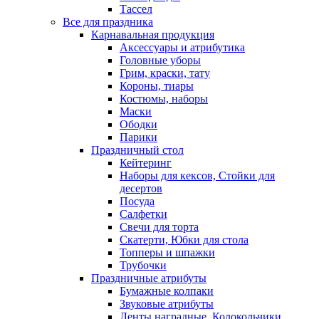
Тассел
Все для праздника
Карнавальная продукция
Аксессуары и атрибутика
Головные уборы
Грим, краски, тату
Короны, тиары
Костюмы, наборы
Маски
Ободки
Парики
Праздничный стол
Кейтеринг
Наборы для кексов, Стойки для
десертов
Посуда
Салфетки
Свечи для торта
Скатерти, Юбки для стола
Топперы и шпажки
Трубочки
Праздничные атрибуты
Бумажные колпаки
Звуковые атрибуты
Ленты наградные, Колокольчики