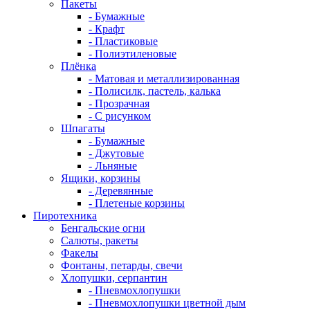
Пакеты
- Бумажные
- Крафт
- Пластиковые
- Полиэтиленовые
Плёнка
- Матовая и металлизированная
- Полисилк, пастель, калька
- Прозрачная
- С рисунком
Шпагаты
- Бумажные
- Джутовые
- Льняные
Ящики, корзины
- Деревянные
- Плетеные корзины
Пиротехника
Бенгальские огни
Салюты, ракеты
Факелы
Фонтаны, петарды, свечи
Хлопушки, серпантин
- Пневмохлопушки
- Пневмохлопушки цветной дым