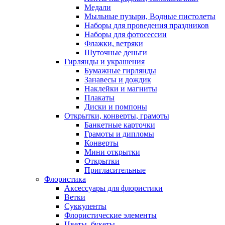
Медали
Мыльные пузыри, Водные пистолеты
Наборы для проведения праздников
Наборы для фотосессии
Флажки, ветряки
Шуточные деньги
Гирлянды и украшения
Бумажные гирлянды
Занавесы и дождик
Наклейки и магниты
Плакаты
Диски и помпоны
Открытки, конверты, грамоты
Банкетные карточки
Грамоты и дипломы
Конверты
Мини открытки
Открытки
Пригласительные
Флористика
Аксессуары для флористики
Ветки
Суккуленты
Флористические элементы
Цветы, букеты