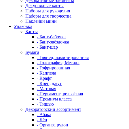
Декоративные элементы
Декупажные карты
Наборы для рукоделия
Наборы для творчества
Наклейки мини
Упаковка
Банты
- Бант-бабочка
- Бант-звёздочка
- Бант-шар
Бумага
- Глянец, ламинированная
- Голография, Металл
- Гофрированная
- Каппела
- Крафт
- Креп, джут
- Матовая
- Пергамент, рельефная
- Премиум класса
- Тишью
Декораторский ассортимент
- Абака
- Лён
- Органза рулон