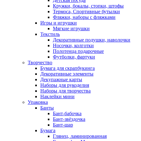
Детская посуда
Кружки, бокалы, стопки, штофы
Термоса, Спортивные бутылки
Фляжки, наборы с фляжками
Игры и игрушки
Мягкие игрушки
Текстиль
Декоративные подушки, наволочки
Носочки, колготки
Полотенца подарочные
Футболки, фартуки
Творчество
Бумага для скрапбукинга
Декоративные элементы
Декупажные карты
Наборы для рукоделия
Наборы для творчества
Наклейки мини
Упаковка
Банты
Бант-бабочка
Бант-звёздочка
Бант-шар
Бумага
Глянец, ламинированная