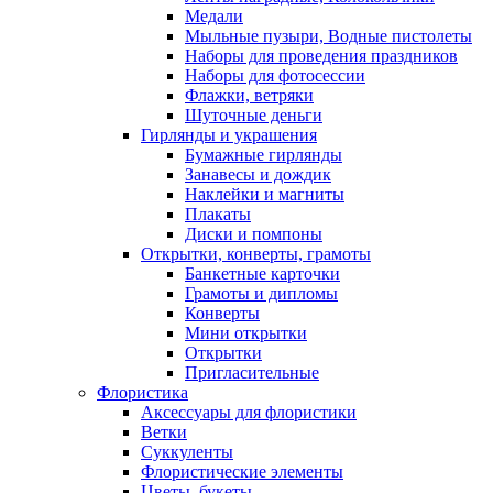
Медали
Мыльные пузыри, Водные пистолеты
Наборы для проведения праздников
Наборы для фотосессии
Флажки, ветряки
Шуточные деньги
Гирлянды и украшения
Бумажные гирлянды
Занавесы и дождик
Наклейки и магниты
Плакаты
Диски и помпоны
Открытки, конверты, грамоты
Банкетные карточки
Грамоты и дипломы
Конверты
Мини открытки
Открытки
Пригласительные
Флористика
Аксессуары для флористики
Ветки
Суккуленты
Флористические элементы
Цветы, букеты