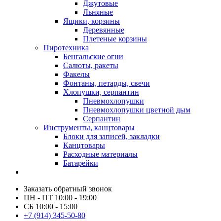
Джутовые
Льняные
Ящики, корзины
Деревянные
Плетеные корзины
Пиротехника
Бенгальские огни
Салюты, ракеты
Факелы
Фонтаны, петарды, свечи
Хлопушки, серпантин
Пневмохлопушки
Пневмохлопушки цветной дым
Серпантин
Инструменты, канцтовары
Блоки для записей, закладки
Канцтовары
Расходные материалы
Батарейки
Заказать обратный звонок
ПН - ПТ 10:00 - 19:00
СБ 10:00 - 15:00
+7 (914) 345-50-80