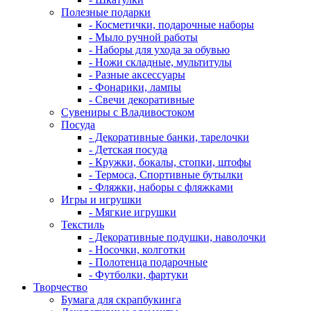
Полезные подарки
- Косметички, подарочные наборы
- Мыло ручной работы
- Наборы для ухода за обувью
- Ножи складные, мультитулы
- Разные аксессуары
- Фонарики, лампы
- Свечи декоративные
Сувениры с Владивостоком
Посуда
- Декоративные банки, тарелочки
- Детская посуда
- Кружки, бокалы, стопки, штофы
- Термоса, Спортивные бутылки
- Фляжки, наборы с фляжками
Игры и игрушки
- Мягкие игрушки
Текстиль
- Декоративные подушки, наволочки
- Носочки, колготки
- Полотенца подарочные
- Футболки, фартуки
Творчество
Бумага для скрапбукинга