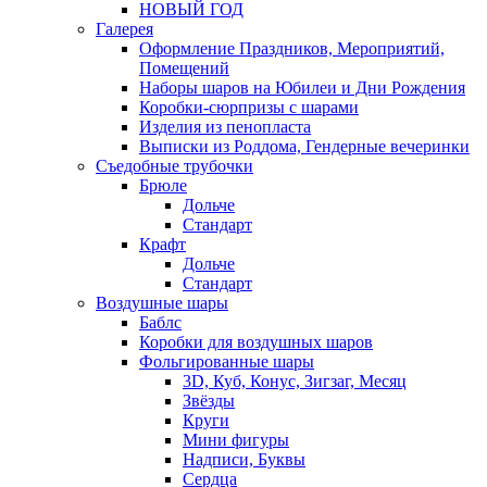
НОВЫЙ ГОД
Галерея
Оформление Праздников, Мероприятий,
Помещений
Наборы шаров на Юбилеи и Дни Рождения
Коробки-сюрпризы с шарами
Изделия из пенопласта
Выписки из Роддома, Гендерные вечеринки
Съедобные трубочки
Брюле
Дольче
Стандарт
Крафт
Дольче
Стандарт
Воздушные шары
Баблс
Коробки для воздушных шаров
Фольгированные шары
3D, Куб, Конус, Зигзаг, Месяц
Звёзды
Круги
Мини фигуры
Надписи, Буквы
Сердца