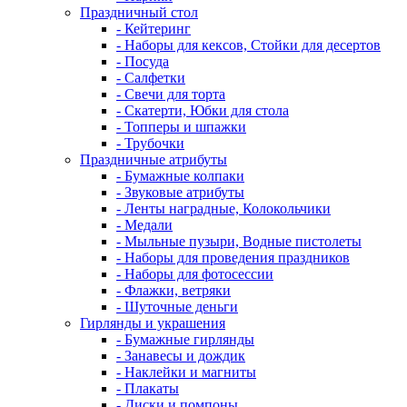
Праздничный стол
- Кейтеринг
- Наборы для кексов, Стойки для десертов
- Посуда
- Салфетки
- Свечи для торта
- Скатерти, Юбки для стола
- Топперы и шпажки
- Трубочки
Праздничные атрибуты
- Бумажные колпаки
- Звуковые атрибуты
- Ленты наградные, Колокольчики
- Медали
- Мыльные пузыри, Водные пистолеты
- Наборы для проведения праздников
- Наборы для фотосессии
- Флажки, ветряки
- Шуточные деньги
Гирлянды и украшения
- Бумажные гирлянды
- Занавесы и дождик
- Наклейки и магниты
- Плакаты
- Диски и помпоны