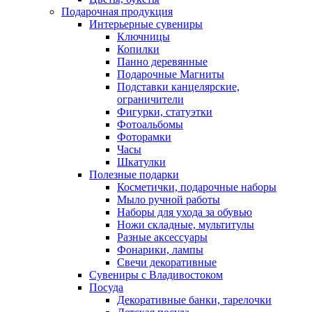
Подарочная продукция
Интерьерные сувениры
Ключницы
Копилки
Панно деревянные
Подарочные Магниты
Подставки канцелярские,
ограничители
Фигурки, статуэтки
Фотоальбомы
Фоторамки
Часы
Шкатулки
Полезные подарки
Косметички, подарочные наборы
Мыло ручной работы
Наборы для ухода за обувью
Ножи складные, мультитулы
Разные аксессуары
Фонарики, лампы
Свечи декоративные
Сувениры с Владивостоком
Посуда
Декоративные банки, тарелочки