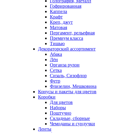
Голография, Металл
Гофрированная
Каппела
Крафт
Креп, джут
Матовая
Пергамент, рельефная
Премиум класса
Тишью
Декораторский ассортимент
Абака
Лён
Органза рулон
Сетка
Сизаль, Сизофлор
Фетр
Флизелин, Мешковина
Конусы и пакеты для цветов
Коробки
Для цветов
Наборы
Поштучно
Складные, сборные
Чемоданы и сундучки
Ленты