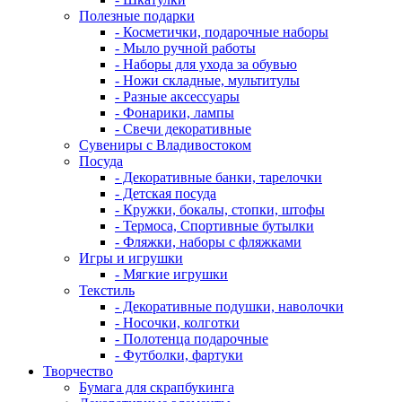
Полезные подарки
- Косметички, подарочные наборы
- Мыло ручной работы
- Наборы для ухода за обувью
- Ножи складные, мультитулы
- Разные аксессуары
- Фонарики, лампы
- Свечи декоративные
Сувениры с Владивостоком
Посуда
- Декоративные банки, тарелочки
- Детская посуда
- Кружки, бокалы, стопки, штофы
- Термоса, Спортивные бутылки
- Фляжки, наборы с фляжками
Игры и игрушки
- Мягкие игрушки
Текстиль
- Декоративные подушки, наволочки
- Носочки, колготки
- Полотенца подарочные
- Футболки, фартуки
Творчество
Бумага для скрапбукинга