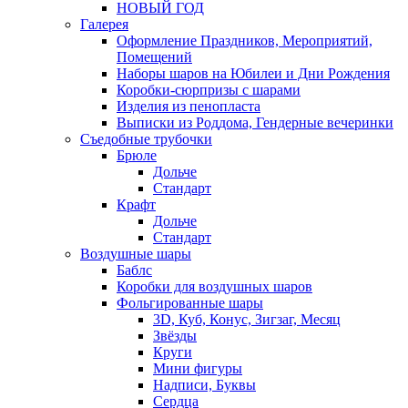
НОВЫЙ ГОД
Галерея
Оформление Праздников, Мероприятий,
Помещений
Наборы шаров на Юбилеи и Дни Рождения
Коробки-сюрпризы с шарами
Изделия из пенопласта
Выписки из Роддома, Гендерные вечеринки
Съедобные трубочки
Брюле
Дольче
Стандарт
Крафт
Дольче
Стандарт
Воздушные шары
Баблс
Коробки для воздушных шаров
Фольгированные шары
3D, Куб, Конус, Зигзаг, Месяц
Звёзды
Круги
Мини фигуры
Надписи, Буквы
Сердца