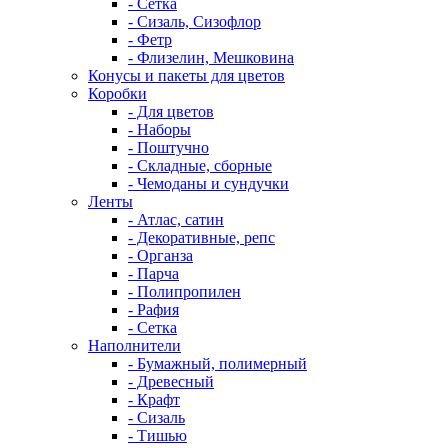
- Сетка
- Сизаль, Сизофлор
- Фетр
- Флизелин, Мешковина
Конусы и пакеты для цветов
Коробки
- Для цветов
- Наборы
- Поштучно
- Складные, сборные
- Чемоданы и сундучки
Ленты
- Атлас, сатин
- Декоративные, репс
- Органза
- Парча
- Полипропилен
- Рафия
- Сетка
Наполнители
- Бумажный, полимерный
- Древесный
- Крафт
- Сизаль
- Тишью