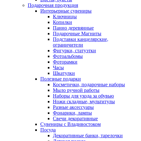
Подарочная продукция
Интерьерные сувениры
Ключницы
Копилки
Панно деревянные
Подарочные Магниты
Подставки канцелярские,
ограничители
Фигурки, статуэтки
Фотоальбомы
Фоторамки
Часы
Шкатулки
Полезные подарки
Косметички, подарочные наборы
Мыло ручной работы
Наборы для ухода за обувью
Ножи складные, мультитулы
Разные аксессуары
Фонарики, лампы
Свечи декоративные
Сувениры с Владивостоком
Посуда
Декоративные банки, тарелочки