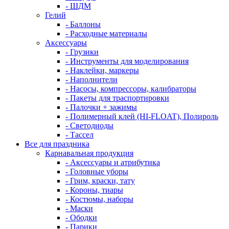
- ШДМ
Гелий
- Баллоны
- Расходные материалы
Аксессуары
- Грузики
- Инструменты для моделирования
- Наклейки, маркеры
- Наполнители
- Насосы, компрессоры, калибраторы
- Пакеты для траспортировки
- Палочки + зажимы
- Полимерный клей (HI-FLOAT), Полироль
- Светодиоды
- Тассел
Все для праздника
Карнавальная продукция
- Аксессуары и атрибутика
- Головные уборы
- Грим, краски, тату
- Короны, тиары
- Костюмы, наборы
- Маски
- Ободки
- Парики