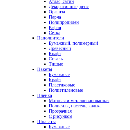
Атлас, сатин
Декоративные, репс
Органза
Парча
Полипропилен
Рафия
Сетка
Наполнители
Бумажный, полимерный
Древесный
Крафт
Сизаль
Тишью
Пакеты
Бумажные
Крафт
Пластиковые
Полиэтиленовые
Плёнка
Матовая и металлизированная
Полисилк, пастель, калька
Прозрачная
С рисунком
Шпагаты
Бумажные