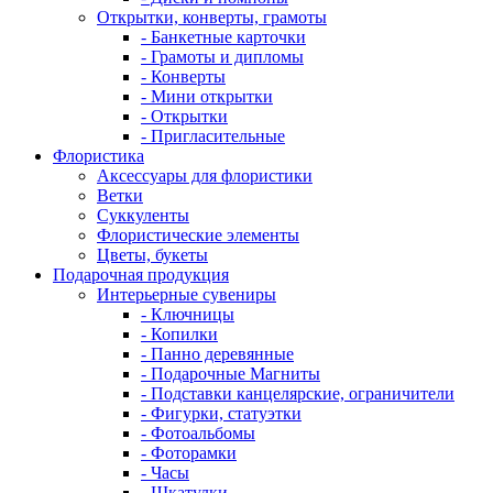
Открытки, конверты, грамоты
- Банкетные карточки
- Грамоты и дипломы
- Конверты
- Мини открытки
- Открытки
- Пригласительные
Флористика
Аксессуары для флористики
Ветки
Суккуленты
Флористические элементы
Цветы, букеты
Подарочная продукция
Интерьерные сувениры
- Ключницы
- Копилки
- Панно деревянные
- Подарочные Магниты
- Подставки канцелярские, ограничители
- Фигурки, статуэтки
- Фотоальбомы
- Фоторамки
- Часы
- Шкатулки