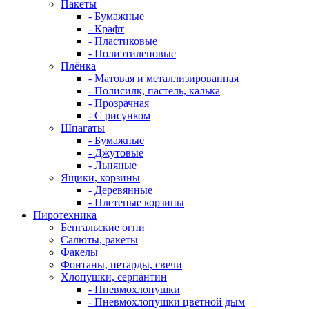
Пакеты
- Бумажные
- Крафт
- Пластиковые
- Полиэтиленовые
Плёнка
- Матовая и металлизированная
- Полисилк, пастель, калька
- Прозрачная
- С рисунком
Шпагаты
- Бумажные
- Джутовые
- Льняные
Ящики, корзины
- Деревянные
- Плетеные корзины
Пиротехника
Бенгальские огни
Салюты, ракеты
Факелы
Фонтаны, петарды, свечи
Хлопушки, серпантин
- Пневмохлопушки
- Пневмохлопушки цветной дым