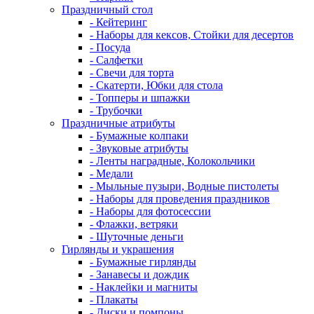
Праздничный стол
- Кейтеринг
- Наборы для кексов, Стойки для десертов
- Посуда
- Салфетки
- Свечи для торта
- Скатерти, Юбки для стола
- Топперы и шпажки
- Трубочки
Праздничные атрибуты
- Бумажные колпаки
- Звуковые атрибуты
- Ленты наградные, Колокольчики
- Медали
- Мыльные пузыри, Водные пистолеты
- Наборы для проведения праздников
- Наборы для фотосессии
- Флажки, ветряки
- Шуточные деньги
Гирлянды и украшения
- Бумажные гирлянды
- Занавесы и дождик
- Наклейки и магниты
- Плакаты
- Диски и помпоны