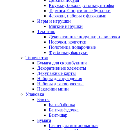
Детская посуда
Кружки, бокалы, стопки, штофы
Термоса, Спортивные бутылки
Фляжки, наборы с фляжками
Игры и игрушки
Мягкие игрушки
Текстиль
Декоративные подушки, наволочки
Носочки, колготки
Полотенца подарочные
Футболки, фартуки
Творчество
Бумага для скрапбукинга
Декоративные элементы
Декупажные карты
Наборы для рукоделия
Наборы для творчества
Наклейки мини
Упаковка
Банты
Бант-бабочка
Бант-звёздочка
Бант-шар
Бумага
Глянец, ламинированная