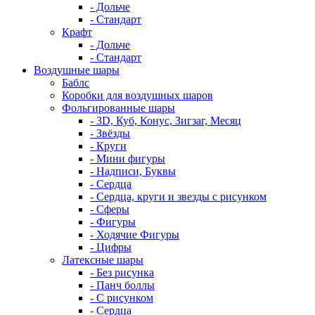
- Дольче
- Стандарт
Крафт
- Дольче
- Стандарт
Воздушные шары
Баблс
Коробки для воздушных шаров
Фольгированные шары
- 3D, Куб, Конус, Зигзаг, Месяц
- Звёзды
- Круги
- Мини фигуры
- Надписи, Буквы
- Сердца
- Сердца, круги и звезды с рисунком
- Сферы
- Фигуры
- Ходячие Фигуры
- Цифры
Латексные шары
- Без рисунка
- Панч боллы
- С рисунком
- Сердца