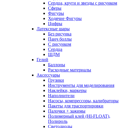
Сердца, круги и звезды с рисунком
Сферы
Фигуры
Ходячие Фигуры
Цифры
Латексные шары
Без рисунка
Панч боллы
С рисунком
Сердца
ШДМ
Гелий
Баллоны
Расходные материалы
Аксессуары
Грузики
Инструменты для моделирования
Наклейки, маркеры
Наполнители
Насосы, компрессоры, калибраторы
Пакеты для траспортировки
Палочки + зажимы
Полимерный клей (HI-FLOAT),
Полироль
Светодиоды