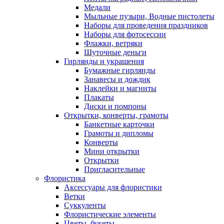
Медали
Мыльные пузыри, Водные пистолеты
Наборы для проведения праздников
Наборы для фотосессии
Флажки, ветряки
Шуточные деньги
Гирлянды и украшения
Бумажные гирлянды
Занавесы и дождик
Наклейки и магниты
Плакаты
Диски и помпоны
Открытки, конверты, грамоты
Банкетные карточки
Грамоты и дипломы
Конверты
Мини открытки
Открытки
Пригласительные
Флористика
Аксессуары для флористики
Ветки
Суккуленты
Флористические элементы
Цветы, букеты