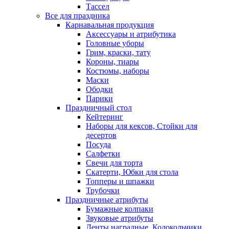
Тассел
Все для праздника
Карнавальная продукция
Аксессуары и атрибутика
Головные уборы
Грим, краски, тату
Короны, тиары
Костюмы, наборы
Маски
Ободки
Парики
Праздничный стол
Кейтеринг
Наборы для кексов, Стойки для
десертов
Посуда
Салфетки
Свечи для торта
Скатерти, Юбки для стола
Топперы и шпажки
Трубочки
Праздничные атрибуты
Бумажные колпаки
Звуковые атрибуты
Ленты наградные, Колокольчики