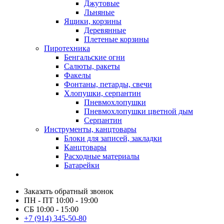
Джутовые
Льняные
Ящики, корзины
Деревянные
Плетеные корзины
Пиротехника
Бенгальские огни
Салюты, ракеты
Факелы
Фонтаны, петарды, свечи
Хлопушки, серпантин
Пневмохлопушки
Пневмохлопушки цветной дым
Серпантин
Инструменты, канцтовары
Блоки для записей, закладки
Канцтовары
Расходные материалы
Батарейки
Заказать обратный звонок
ПН - ПТ 10:00 - 19:00
СБ 10:00 - 15:00
+7 (914) 345-50-80