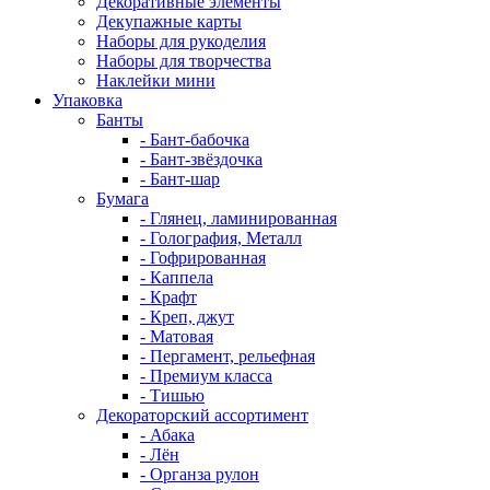
Декоративные элементы
Декупажные карты
Наборы для рукоделия
Наборы для творчества
Наклейки мини
Упаковка
Банты
- Бант-бабочка
- Бант-звёздочка
- Бант-шар
Бумага
- Глянец, ламинированная
- Голография, Металл
- Гофрированная
- Каппела
- Крафт
- Креп, джут
- Матовая
- Пергамент, рельефная
- Премиум класса
- Тишью
Декораторский ассортимент
- Абака
- Лён
- Органза рулон