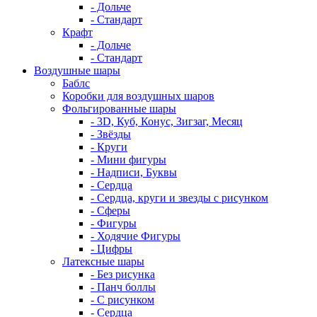
- Дольче
- Стандарт
Крафт
- Дольче
- Стандарт
Воздушные шары
Баблс
Коробки для воздушных шаров
Фольгированные шары
- 3D, Куб, Конус, Зигзаг, Месяц
- Звёзды
- Круги
- Мини фигуры
- Надписи, Буквы
- Сердца
- Сердца, круги и звезды с рисунком
- Сферы
- Фигуры
- Ходячие Фигуры
- Цифры
Латексные шары
- Без рисунка
- Панч боллы
- С рисунком
- Сердца