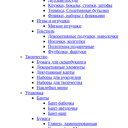
Детская посуда
Кружки, бокалы, стопки, штофы
Термоса, Спортивные бутылки
Фляжки, наборы с фляжками
Игры и игрушки
Мягкие игрушки
Текстиль
Декоративные подушки, наволочки
Носочки, колготки
Полотенца подарочные
Футболки, фартуки
Творчество
Бумага для скрапбукинга
Декоративные элементы
Декупажные карты
Наборы для рукоделия
Наборы для творчества
Наклейки мини
Упаковка
Банты
Бант-бабочка
Бант-звёздочка
Бант-шар
Бумага
Глянец, ламинированная