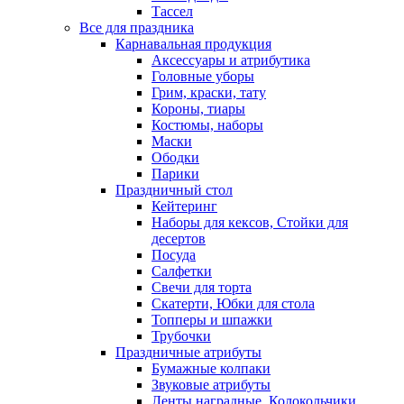
Тассел
Все для праздника
Карнавальная продукция
Аксессуары и атрибутика
Головные уборы
Грим, краски, тату
Короны, тиары
Костюмы, наборы
Маски
Ободки
Парики
Праздничный стол
Кейтеринг
Наборы для кексов, Стойки для
десертов
Посуда
Салфетки
Свечи для торта
Скатерти, Юбки для стола
Топперы и шпажки
Трубочки
Праздничные атрибуты
Бумажные колпаки
Звуковые атрибуты
Ленты наградные, Колокольчики