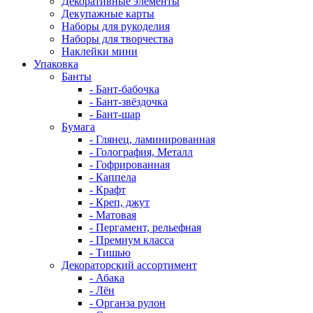
Декоративные элементы
Декупажные карты
Наборы для рукоделия
Наборы для творчества
Наклейки мини
Упаковка
Банты
- Бант-бабочка
- Бант-звёздочка
- Бант-шар
Бумага
- Глянец, ламинированная
- Голография, Металл
- Гофрированная
- Каппела
- Крафт
- Креп, джут
- Матовая
- Пергамент, рельефная
- Премиум класса
- Тишью
Декораторский ассортимент
- Абака
- Лён
- Органза рулон