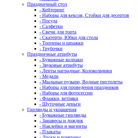
Праздничный стол
- Кейтеринг
- Наборы для кексов, Стойки для десертов
- Посуда
- Салфетки
- Свечи для торта
- Скатерти, Юбки для стола
- Топперы и шпажки
- Трубочки
Праздничные атрибуты
- Бумажные колпаки
- Звуковые атрибуты
- Ленты наградные, Колокольчики
- Медали
- Мыльные пузыри, Водные пистолеты
- Наборы для проведения праздников
- Наборы для фотосессии
- Флажки, ветряки
- Шуточные деньги
Гирлянды и украшения
- Бумажные гирлянды
- Занавесы и дождик
- Наклейки и магниты
- Плакаты
- Диски и помпоны