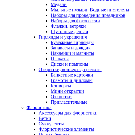
Медали
Мыльные пузыри, Водные пистолеты
Наборы для проведения праздников
Наборы для фотосессии
Флажки, ветряки
Шуточные деньги
Гирлянды и украшения
Бумажные гирлянды
Занавесы и дождик
Наклейки и магниты
Плакаты
Диски и помпоны
Открытки, конверты, грамоты
Банкетные карточки
Грамоты и дипломы
Конверты
Мини открытки
Открытки
Пригласительные
Флористика
Аксессуары для флористики
Ветки
Суккуленты
Флористические элементы
Цветы, букеты