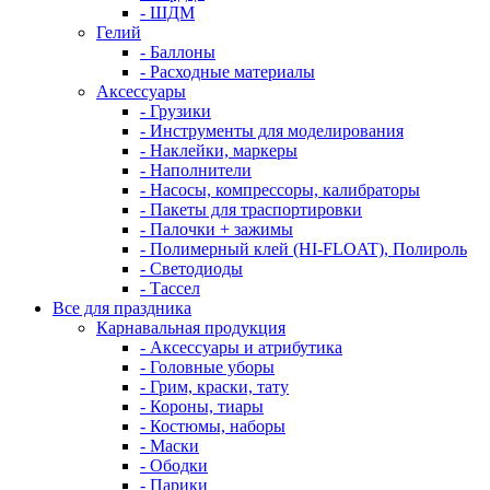
- ШДМ
Гелий
- Баллоны
- Расходные материалы
Аксессуары
- Грузики
- Инструменты для моделирования
- Наклейки, маркеры
- Наполнители
- Насосы, компрессоры, калибраторы
- Пакеты для траспортировки
- Палочки + зажимы
- Полимерный клей (HI-FLOAT), Полироль
- Светодиоды
- Тассел
Все для праздника
Карнавальная продукция
- Аксессуары и атрибутика
- Головные уборы
- Грим, краски, тату
- Короны, тиары
- Костюмы, наборы
- Маски
- Ободки
- Парики