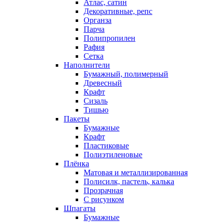
Атлас, сатин
Декоративные, репс
Органза
Парча
Полипропилен
Рафия
Сетка
Наполнители
Бумажный, полимерный
Древесный
Крафт
Сизаль
Тишью
Пакеты
Бумажные
Крафт
Пластиковые
Полиэтиленовые
Плёнка
Матовая и металлизированная
Полисилк, пастель, калька
Прозрачная
С рисунком
Шпагаты
Бумажные