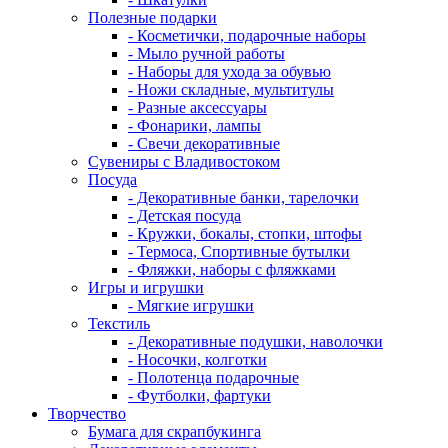
Полезные подарки
- Косметички, подарочные наборы
- Мыло ручной работы
- Наборы для ухода за обувью
- Ножи складные, мультитулы
- Разные аксессуары
- Фонарики, лампы
- Свечи декоративные
Сувениры с Владивостоком
Посуда
- Декоративные банки, тарелочки
- Детская посуда
- Кружки, бокалы, стопки, штофы
- Термоса, Спортивные бутылки
- Фляжки, наборы с фляжками
Игры и игрушки
- Мягкие игрушки
Текстиль
- Декоративные подушки, наволочки
- Носочки, колготки
- Полотенца подарочные
- Футболки, фартуки
Творчество
Бумага для скрапбукинга