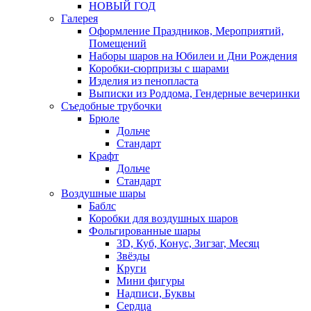
НОВЫЙ ГОД
Галерея
Оформление Праздников, Мероприятий,
Помещений
Наборы шаров на Юбилеи и Дни Рождения
Коробки-сюрпризы с шарами
Изделия из пенопласта
Выписки из Роддома, Гендерные вечеринки
Съедобные трубочки
Брюле
Дольче
Стандарт
Крафт
Дольче
Стандарт
Воздушные шары
Баблс
Коробки для воздушных шаров
Фольгированные шары
3D, Куб, Конус, Зигзаг, Месяц
Звёзды
Круги
Мини фигуры
Надписи, Буквы
Сердца