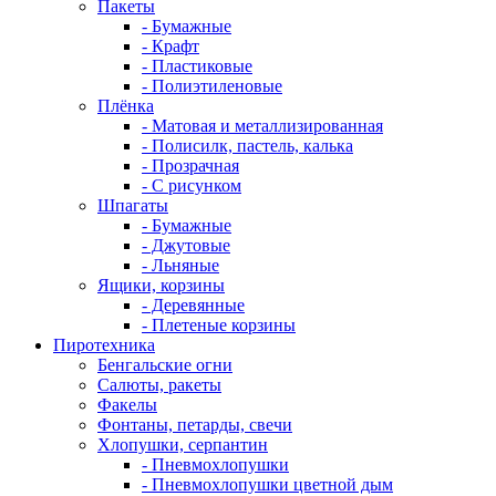
Пакеты
- Бумажные
- Крафт
- Пластиковые
- Полиэтиленовые
Плёнка
- Матовая и металлизированная
- Полисилк, пастель, калька
- Прозрачная
- С рисунком
Шпагаты
- Бумажные
- Джутовые
- Льняные
Ящики, корзины
- Деревянные
- Плетеные корзины
Пиротехника
Бенгальские огни
Салюты, ракеты
Факелы
Фонтаны, петарды, свечи
Хлопушки, серпантин
- Пневмохлопушки
- Пневмохлопушки цветной дым