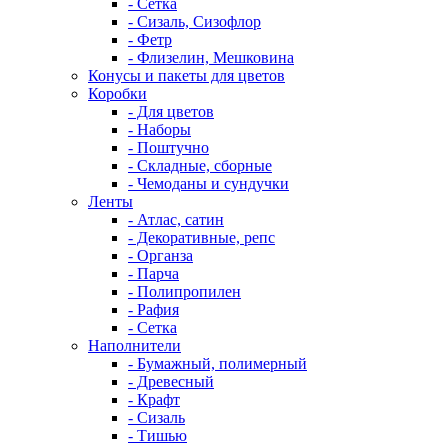
- Сетка
- Сизаль, Сизофлор
- Фетр
- Флизелин, Мешковина
Конусы и пакеты для цветов
Коробки
- Для цветов
- Наборы
- Поштучно
- Складные, сборные
- Чемоданы и сундучки
Ленты
- Атлас, сатин
- Декоративные, репс
- Органза
- Парча
- Полипропилен
- Рафия
- Сетка
Наполнители
- Бумажный, полимерный
- Древесный
- Крафт
- Сизаль
- Тишью