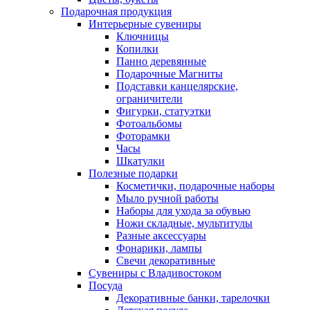
Подарочная продукция
Интерьерные сувениры
Ключницы
Копилки
Панно деревянные
Подарочные Магниты
Подставки канцелярские,
ограничители
Фигурки, статуэтки
Фотоальбомы
Фоторамки
Часы
Шкатулки
Полезные подарки
Косметички, подарочные наборы
Мыло ручной работы
Наборы для ухода за обувью
Ножи складные, мультитулы
Разные аксессуары
Фонарики, лампы
Свечи декоративные
Сувениры с Владивостоком
Посуда
Декоративные банки, тарелочки