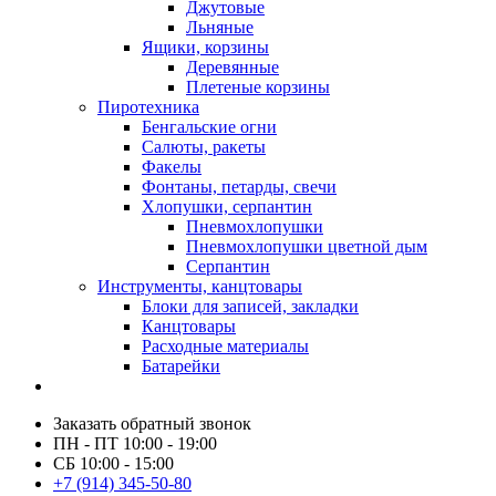
Джутовые
Льняные
Ящики, корзины
Деревянные
Плетеные корзины
Пиротехника
Бенгальские огни
Салюты, ракеты
Факелы
Фонтаны, петарды, свечи
Хлопушки, серпантин
Пневмохлопушки
Пневмохлопушки цветной дым
Серпантин
Инструменты, канцтовары
Блоки для записей, закладки
Канцтовары
Расходные материалы
Батарейки
Заказать обратный звонок
ПН - ПТ 10:00 - 19:00
СБ 10:00 - 15:00
+7 (914) 345-50-80