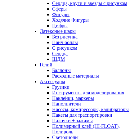
Сердца, круги и звезды с рисунком
Сферы
Фигуры
Ходячие Фигуры
Цифры
Латексные шары
Без рисунка
Панч боллы
С рисунком
Сердца
ШДМ
Гелий
Баллоны
Расходные материалы
Аксессуары
Грузики
Инструменты для моделирования
Наклейки, маркеры
Наполнители
Насосы, компрессоры, калибраторы
Пакеты для траспортировки
Палочки + зажимы
Полимерный клей (HI-FLOAT),
Полироль
Светодиоды