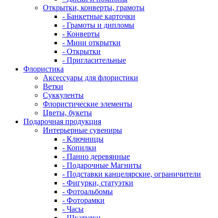
Открытки, конверты, грамоты
- Банкетные карточки
- Грамоты и дипломы
- Конверты
- Мини открытки
- Открытки
- Пригласительные
Флористика
Аксессуары для флористики
Ветки
Суккуленты
Флористические элементы
Цветы, букеты
Подарочная продукция
Интерьерные сувениры
- Ключницы
- Копилки
- Панно деревянные
- Подарочные Магниты
- Подставки канцелярские, ограничители
- Фигурки, статуэтки
- Фотоальбомы
- Фоторамки
- Часы
- Шкатулки