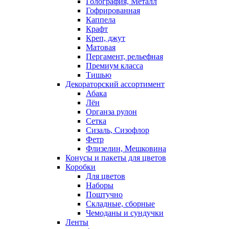
Голография, Металл
Гофрированная
Каппела
Крафт
Креп, джут
Матовая
Пергамент, рельефная
Премиум класса
Тишью
Декораторский ассортимент
Абака
Лён
Органза рулон
Сетка
Сизаль, Сизофлор
Фетр
Флизелин, Мешковина
Конусы и пакеты для цветов
Коробки
Для цветов
Наборы
Поштучно
Складные, сборные
Чемоданы и сундучки
Ленты