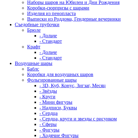
Наборы шаров на Юбилеи и Дни Рождения
Коробки-сюрпризы с шарами
Изделия из пенопласта
Выписки из Роддома, Гендерные вечеринки
Съедобные трубочки
Брюле
- Дольче
- Стандарт
Крафт
- Дольче
- Стандарт
Воздушные шары
Баблс
Коробки для воздушных шаров
Фольгированные шары
- 3D, Куб, Конус, Зигзаг, Месяц
- Звёзды
- Круги
- Мини фигуры
- Надписи, Буквы
- Сердца
- Сердца, круги и звезды с рисунком
- Сферы
- Фигуры
- Ходячие Фигуры