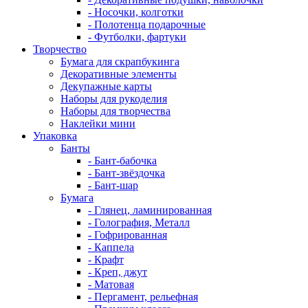
- Носочки, колготки
- Полотенца подарочные
- Футболки, фартуки
Творчество
Бумага для скрапбукинга
Декоративные элементы
Декупажные карты
Наборы для рукоделия
Наборы для творчества
Наклейки мини
Упаковка
Банты
- Бант-бабочка
- Бант-звёздочка
- Бант-шар
Бумага
- Глянец, ламинированная
- Голография, Металл
- Гофрированная
- Каппела
- Крафт
- Креп, джут
- Матовая
- Пергамент, рельефная