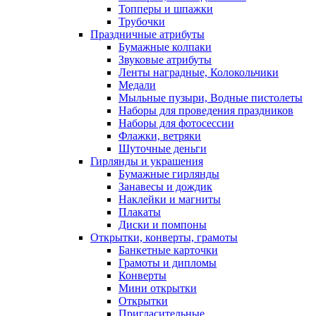
Топперы и шпажки
Трубочки
Праздничные атрибуты
Бумажные колпаки
Звуковые атрибуты
Ленты наградные, Колокольчики
Медали
Мыльные пузыри, Водные пистолеты
Наборы для проведения праздников
Наборы для фотосессии
Флажки, ветряки
Шуточные деньги
Гирлянды и украшения
Бумажные гирлянды
Занавесы и дождик
Наклейки и магниты
Плакаты
Диски и помпоны
Открытки, конверты, грамоты
Банкетные карточки
Грамоты и дипломы
Конверты
Мини открытки
Открытки
Пригласительные