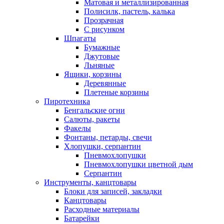
Матовая и металлизированная
Полисилк, пастель, калька
Прозрачная
С рисунком
Шпагаты
Бумажные
Джутовые
Льняные
Ящики, корзины
Деревянные
Плетеные корзины
Пиротехника
Бенгальские огни
Салюты, ракеты
Факелы
Фонтаны, петарды, свечи
Хлопушки, серпантин
Пневмохлопушки
Пневмохлопушки цветной дым
Серпантин
Инструменты, канцтовары
Блоки для записей, закладки
Канцтовары
Расходные материалы
Батарейки