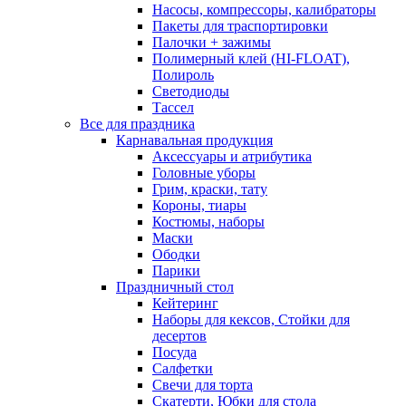
Насосы, компрессоры, калибраторы
Пакеты для траспортировки
Палочки + зажимы
Полимерный клей (HI-FLOAT),
Полироль
Светодиоды
Тассел
Все для праздника
Карнавальная продукция
Аксессуары и атрибутика
Головные уборы
Грим, краски, тату
Короны, тиары
Костюмы, наборы
Маски
Ободки
Парики
Праздничный стол
Кейтеринг
Наборы для кексов, Стойки для
десертов
Посуда
Салфетки
Свечи для торта
Скатерти, Юбки для стола