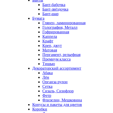
Банты
Бант-бабочка
Бант-звёздочка
Бант-шар
Бумага
Глянец, ламинированная
Голография, Металл
Гофрированная
Каппела
Крафт
Креп, джут
Матовая
Пергамент, рельефная
Премиум класса
Тишью
Декораторский ассортимент
Абака
Лён
Органза рулон
Сетка
Сизаль, Сизофлор
Фетр
Флизелин, Мешковина
Конусы и пакеты для цветов
Коробки