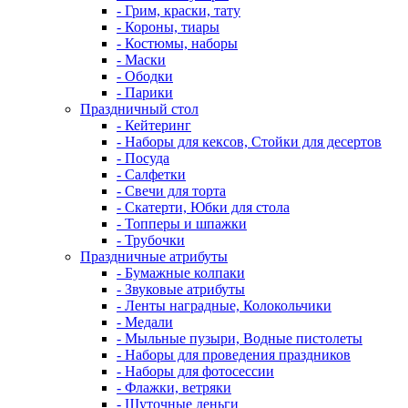
- Грим, краски, тату
- Короны, тиары
- Костюмы, наборы
- Маски
- Ободки
- Парики
Праздничный стол
- Кейтеринг
- Наборы для кексов, Стойки для десертов
- Посуда
- Салфетки
- Свечи для торта
- Скатерти, Юбки для стола
- Топперы и шпажки
- Трубочки
Праздничные атрибуты
- Бумажные колпаки
- Звуковые атрибуты
- Ленты наградные, Колокольчики
- Медали
- Мыльные пузыри, Водные пистолеты
- Наборы для проведения праздников
- Наборы для фотосессии
- Флажки, ветряки
- Шуточные деньги