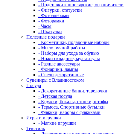
- Подставки канцелярские, ограничители
- Фигурки, статуэтки
- Фотоальбомы
- Фоторамки
- Часы
- Шкатулки
Полезные подарки
- Косметички, подарочные наборы
- Мыло ручной работы
- Наборы для ухода за обувью
- Ножи складные, мультитулы
- Разные аксессуары
- Фонарики, лампы
- Свечи декоративные
Сувениры с Владивостоком
Посуда
- Декоративные банки, тарелочки
- Детская посуда
- Кружки, бокалы, стопки, штофы
- Термоса, Спортивные бутылки
- Фляжки, наборы с фляжками
Игры и игрушки
- Мягкие игрушки
Текстиль
- Декоративные подушки, наволочки