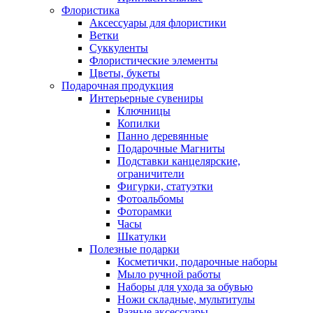
Флористика
Аксессуары для флористики
Ветки
Суккуленты
Флористические элементы
Цветы, букеты
Подарочная продукция
Интерьерные сувениры
Ключницы
Копилки
Панно деревянные
Подарочные Магниты
Подставки канцелярские,
ограничители
Фигурки, статуэтки
Фотоальбомы
Фоторамки
Часы
Шкатулки
Полезные подарки
Косметички, подарочные наборы
Мыло ручной работы
Наборы для ухода за обувью
Ножи складные, мультитулы
Разные аксессуары