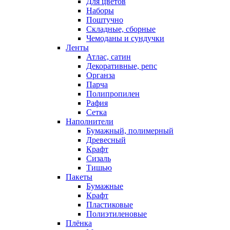
Для цветов
Наборы
Поштучно
Складные, сборные
Чемоданы и сундучки
Ленты
Атлас, сатин
Декоративные, репс
Органза
Парча
Полипропилен
Рафия
Сетка
Наполнители
Бумажный, полимерный
Древесный
Крафт
Сизаль
Тишью
Пакеты
Бумажные
Крафт
Пластиковые
Полиэтиленовые
Плёнка