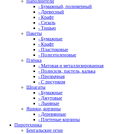
Наполнители
- Бумажный, полимерный
- Древесный
- Крафт
- Сизаль
- Тишью
Пакеты
- Бумажные
- Крафт
- Пластиковые
- Полиэтиленовые
Плёнка
- Матовая и металлизированная
- Полисилк, пастель, калька
- Прозрачная
- С рисунком
Шпагаты
- Бумажные
- Джутовые
- Льняные
Ящики, корзины
- Деревянные
- Плетеные корзины
Пиротехника
Бенгальские огни