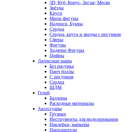
3D, Куб, Конус, Зигзаг, Месяц
Звёзды
Круги
Мини фигуры
Надписи, Буквы
Сердца
Сердца, круги и звезды с рисунком
Сферы
Фигуры
Ходячие Фигуры
Цифры
Латексные шары
Без рисунка
Панч боллы
С рисунком
Сердца
ШДМ
Гелий
Баллоны
Расходные материалы
Аксессуары
Грузики
Инструменты для моделирования
Наклейки, маркеры
Наполнители