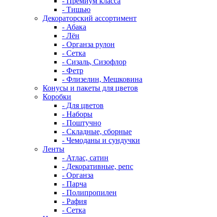
- Премиум класса
- Тишью
Декораторский ассортимент
- Абака
- Лён
- Органза рулон
- Сетка
- Сизаль, Сизофлор
- Фетр
- Флизелин, Мешковина
Конусы и пакеты для цветов
Коробки
- Для цветов
- Наборы
- Поштучно
- Складные, сборные
- Чемоданы и сундучки
Ленты
- Атлас, сатин
- Декоративные, репс
- Органза
- Парча
- Полипропилен
- Рафия
- Сетка