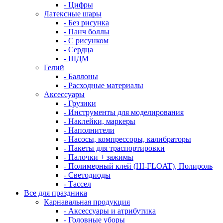
- Цифры
Латексные шары
- Без рисунка
- Панч боллы
- С рисунком
- Сердца
- ШДМ
Гелий
- Баллоны
- Расходные материалы
Аксессуары
- Грузики
- Инструменты для моделирования
- Наклейки, маркеры
- Наполнители
- Насосы, компрессоры, калибраторы
- Пакеты для траспортировки
- Палочки + зажимы
- Полимерный клей (HI-FLOAT), Полироль
- Светодиоды
- Тассел
Все для праздника
Карнавальная продукция
- Аксессуары и атрибутика
- Головные уборы