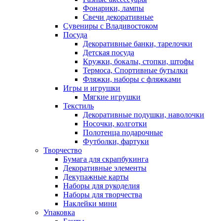
Фонарики, лампы
Свечи декоративные
Сувениры с Владивостоком
Посуда
Декоративные банки, тарелочки
Детская посуда
Кружки, бокалы, стопки, штофы
Термоса, Спортивные бутылки
Фляжки, наборы с фляжками
Игры и игрушки
Мягкие игрушки
Текстиль
Декоративные подушки, наволочки
Носочки, колготки
Полотенца подарочные
Футболки, фартуки
Творчество
Бумага для скрапбукинга
Декоративные элементы
Декупажные карты
Наборы для рукоделия
Наборы для творчества
Наклейки мини
Упаковка