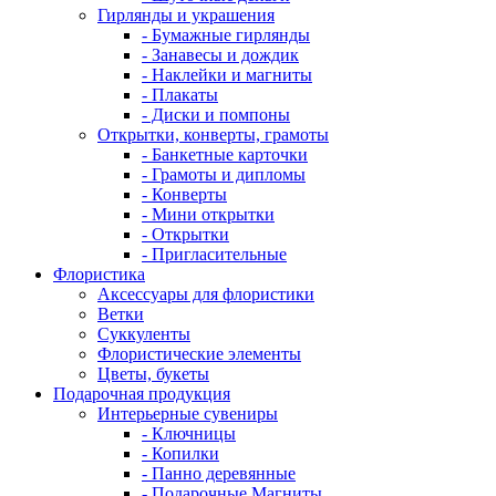
Гирлянды и украшения
- Бумажные гирлянды
- Занавесы и дождик
- Наклейки и магниты
- Плакаты
- Диски и помпоны
Открытки, конверты, грамоты
- Банкетные карточки
- Грамоты и дипломы
- Конверты
- Мини открытки
- Открытки
- Пригласительные
Флористика
Аксессуары для флористики
Ветки
Суккуленты
Флористические элементы
Цветы, букеты
Подарочная продукция
Интерьерные сувениры
- Ключницы
- Копилки
- Панно деревянные
- Подарочные Магниты